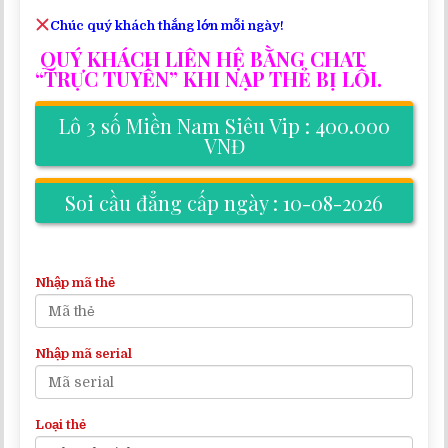
Chúc quý khách thắng lớn mỗi ngày!
QUÝ KHÁCH LIÊN HỆ BẰNG CHAT
“TRỰC TUYẾN” KHI NẠP THẺ BỊ LỖI.
Lô 3 số Miền Nam Siêu Vip : 400.000
VNĐ
Soi cầu đẳng cấp ngày : 10-08-2026
Nhập mã thẻ
Nhập mã serial
Loại thẻ