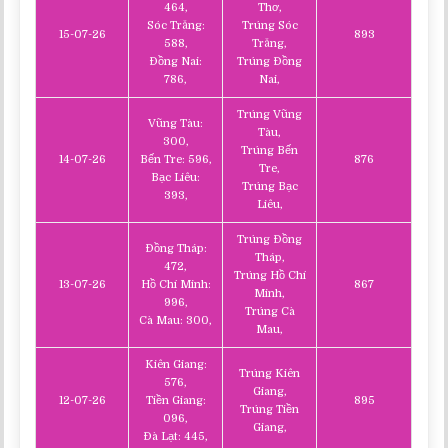
464,
Thơ,
Sóc Trăng:
Trúng Sóc
15-07-26
893
588,
Trăng,
Đồng Nai:
Trúng Đồng
786,
Nai,
Trúng Vũng
Vũng Tàu:
Tàu,
300,
Trúng Bến
14-07-26
Bến Tre: 596,
876
Tre,
Bạc Liêu:
Trúng Bạc
393,
Liêu,
Trúng Đồng
Đồng Tháp:
Tháp,
472,
Trúng Hồ Chí
13-07-26
Hồ Chí Minh:
867
Minh,
996,
Trúng Cà
Cà Mau: 300,
Mau,
Kiên Giang:
Trúng Kiên
576,
Giang,
12-07-26
Tiền Giang:
895
Trúng Tiền
096,
Giang,
Đà Lạt: 445,