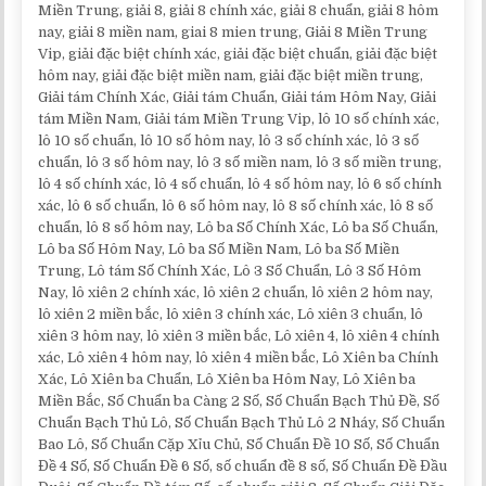
Miền Trung, giải 8, giải 8 chính xác, giải 8 chuẩn, giải 8 hôm
nay, giải 8 miền nam, giai 8 mien trung, Giải 8 Miền Trung
Vip, giải đặc biệt chính xác, giải đặc biệt chuẩn, giải đặc biệt
hôm nay, giải đặc biệt miền nam, giải đặc biệt miền trung,
Giải tám Chính Xác, Giải tám Chuẩn, Giải tám Hôm Nay, Giải
tám Miền Nam, Giải tám Miền Trung Vip, lô 10 số chính xác,
lô 10 số chuẩn, lô 10 số hôm nay, lô 3 số chính xác, lô 3 số
chuẩn, lô 3 số hôm nay, lô 3 số miền nam, lô 3 số miền trung,
lô 4 số chính xác, lô 4 số chuẩn, lô 4 số hôm nay, lô 6 số chính
xác, lô 6 số chuẩn, lô 6 số hôm nay, lô 8 số chính xác, lô 8 số
chuẩn, lô 8 số hôm nay, Lô ba Số Chính Xác, Lô ba Số Chuẩn,
Lô ba Số Hôm Nay, Lô ba Số Miền Nam, Lô ba Số Miền
Trung, Lô tám Số Chính Xác, Lô 3 Số Chuẩn, Lô 3 Số Hôm
Nay, lô xiên 2 chính xác, lô xiên 2 chuẩn, lô xiên 2 hôm nay,
lô xiên 2 miền bắc, lô xiên 3 chính xác, Lô xiên 3 chuẩn, lô
xiên 3 hôm nay, lô xiên 3 miền bắc, Lô xiên 4, lô xiên 4 chính
xác, Lô xiên 4 hôm nay, lô xiên 4 miền bắc, Lô Xiên ba Chính
Xác, Lô Xiên ba Chuẩn, Lô Xiên ba Hôm Nay, Lô Xiên ba
Miền Bắc, Số Chuẩn ba Càng 2 Số, Số Chuẩn Bạch Thủ Đề, Số
Chuẩn Bạch Thủ Lô, Số Chuẩn Bạch Thủ Lô 2 Nháy, Số Chuẩn
Bao Lô, Số Chuẩn Cặp Xỉu Chủ, Số Chuẩn Đề 10 Số, Số Chuẩn
Đề 4 Số, Số Chuẩn Đề 6 Số, số chuẩn đề 8 số, Số Chuẩn Đề Đầu