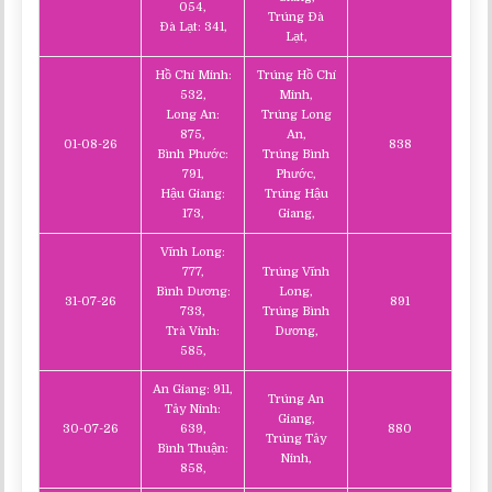
054,
Trúng Đà
Đà Lạt: 341,
Lạt,
Hồ Chí Minh:
Trúng Hồ Chí
532,
Minh,
Long An:
Trúng Long
875,
An,
01-08-26
838
Bình Phước:
Trúng Bình
791,
Phước,
Hậu Giang:
Trúng Hậu
173,
Giang,
Vĩnh Long:
777,
Trúng Vĩnh
Bình Dương:
Long,
31-07-26
891
733,
Trúng Bình
Trà Vinh:
Dương,
585,
An Giang: 911,
Trúng An
Tây Ninh:
Giang,
30-07-26
639,
880
Trúng Tây
Bình Thuận:
Ninh,
858,