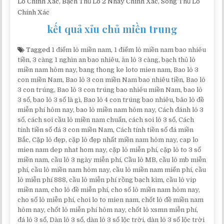
Lô Chính Xác, Bạch Thủ Lô 2 Nháy Chính Xác, Song Thủ Lô
Chính Xác
kết quả xỉu chủ miền trung
Tagged
1 điểm lô miền nam
,
1 điểm lô miền nam bao nhiêu
tiền
,
3 càng 1 nghìn an bao nhiêu
,
ăn lô 3 càng
,
bạch thủ lô
miền nam hôm nay
,
bang thong ke loto mien nam
,
Bao lô 3
con miền Nam
,
Bao lô 3 con miền Nam bao nhiêu tiền
,
Bao lô
3 con trúng
,
Bao lô 3 con trúng bao nhiêu miền Nam
,
bao lô
3 số
,
bao lô 3 số là gì
,
Bao lô 4 con trúng bao nhiêu
,
bảo lô đề
miễn phí hôm nay
,
bao lô miền nam hôm nay
,
Cách đánh lô 3
số
,
cách soi cầu lô miền nam chuẩn
,
cách soi lô 3 số
,
Cách
tính tiền số đá 3 con miền Nam
,
Cách tính tiền số đá miền
Bắc
,
Cặp lô đẹp
,
cặp lô đẹp nhất miền nam hôm nay
,
cap lo
mien nam dep nhat hom nay
,
cặp lô miễn phí
,
cặp lô to 3 số
miền nam
,
cầu lô 3 ngày miễn phí
,
Cầu lô MB
,
cầu lô mb miễn
phí
,
cầu lô miền nam hôm nay
,
cầu lô miền nam miển phí
,
cầu
lô miễn phí 888
,
cầu lô miễn phí rồng bạch kim
,
cầu lô vip
miền nam
,
cho lô đề miễn phí
,
cho số lô miền nam hôm nay
,
cho số lô miễn phí
,
choi lo to mien nam
,
chốt lô đề miền nam
hôm nay
,
chốt lô miễn phí hôm nay
,
chốt lô xsmn miễn phí
,
đá lô 3 số
,
Dàn lô 3 số
,
dàn lô 3 số lộc trời
,
dàn lô 3 số lộc trời