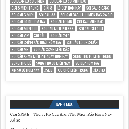
DỰ ĐOÁN XỔ SỐ 3 MIỀN
DỰ ĐOÁN XỔ SỐ MIỀN BẮC
GIAI 8 MIEN TRUNG
GIẢI 8
LÔ ĐẸP HÔM NAY
SOI CAU 3 CANG
SOI CAU 3 MIEN
SOI CAU 88
SOI CAU BACH THU MIEN BAC 24 GIO
SOI CAU LO DE HOM NAY
SOI CAU LO MB
SOI CAU MIEN BAC
SOI CAU MIEN PHI
SOI CAU MIEN PHI 888
SOI CAU XỈU CHỦ
SOI CẦU VIP
SOI CẦU
SOI CẦU 247
SOI CẦU CHÍNH XÁC NHẤT HÔM NAY
SOI CẦU LÔ DE CHUẨN
SOI CẦU MB
SOI CẦU XSMB MIỀN BẮC
SOI CẦU XSMB MIỄN PHÍ NGÀY HÔM NAY
SONG THU LO MIEN TRUNG
SONG THU ĐỀ
SONG THỦ LÔ MIỀN NAM
SỐ ĐẸP HÔM NAY
XIN SỐ ĐỀ HÔM NAY
XSMB
XÍU CHỦ MIỀN TRUNG
XỈU CHỦ
DANH MỤC
Cau XSMB – Thống Kê Cầu Bạch Thủ Miền Bắc Hôm Nay –
Xổ Số