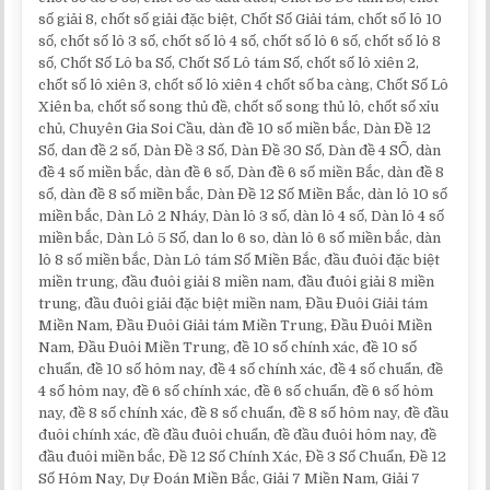
số giải 8, chốt số giải đặc biệt, Chốt Số Giải tám, chốt số lô 10
số, chốt số lô 3 số, chốt số lô 4 số, chốt số lô 6 số, chốt số lô 8
số, Chốt Số Lô ba Số, Chốt Số Lô tám Số, chốt số lô xiên 2,
chốt số lô xiên 3, chốt số lô xiên 4 chốt số ba càng, Chốt Số Lô
Xiên ba, chốt số song thủ đề, chốt số song thủ lô, chốt số xỉu
chủ, Chuyên Gia Soi Cầu, dàn đề 10 số miền bắc, Dàn Đề 12
Số, dan đề 2 số, Dàn Đề 3 Số, Dàn Đề 30 Số, Dàn đề 4 SỐ, dàn
đề 4 số miền bắc, dàn đề 6 số, Dàn đề 6 số miền Bắc, dàn đề 8
số, dàn đề 8 số miền bắc, Dàn Đề 12 Số Miền Bắc, dàn lô 10 số
miền bắc, Dàn Lô 2 Nháy, Dàn lô 3 số, dàn lô 4 số, Dàn lô 4 số
miền bắc, Dàn Lô 5 Số, dan lo 6 so, dàn lô 6 số miền bắc, dàn
lô 8 số miền bắc, Dàn Lô tám Số Miền Bắc, đầu đuôi đặc biệt
miền trung, đầu đuôi giải 8 miền nam, đầu đuôi giải 8 miền
trung, đầu đuôi giải đặc biệt miền nam, Đầu Đuôi Giải tám
Miền Nam, Đầu Đuôi Giải tám Miền Trung, Đầu Đuôi Miền
Nam, Đầu Đuôi Miền Trung, đề 10 số chính xác, đề 10 số
chuẩn, đề 10 số hôm nay, đề 4 số chính xác, đề 4 số chuẩn, đề
4 số hôm nay, đề 6 số chính xác, đề 6 số chuẩn, đề 6 số hôm
nay, đề 8 số chính xác, đề 8 số chuẩn, đề 8 số hôm nay, đề đầu
đuôi chính xác, đề đầu đuôi chuẩn, đề đầu đuôi hôm nay, đề
đầu đuôi miền bắc, Đề 12 Số Chính Xác, Đề 3 Số Chuẩn, Đề 12
Số Hôm Nay, Dự Đoán Miền Bắc, Giải 7 Miền Nam, Giải 7