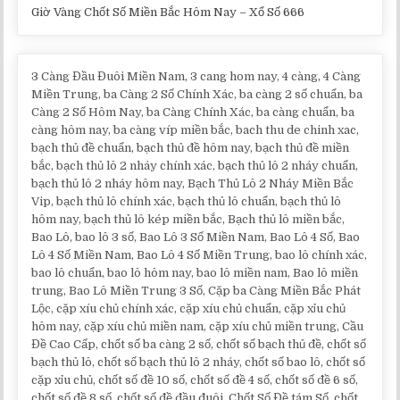
Giờ Vàng Chốt Số Miền Bắc Hôm Nay – Xổ Số 666
3 Càng Đầu Đuôi Miền Nam, 3 cang hom nay, 4 càng, 4 Càng
Miền Trung, ba Càng 2 Số Chính Xác, ba càng 2 số chuẩn, ba
Càng 2 Số Hôm Nay, ba Càng Chính Xác, ba càng chuẩn, ba
càng hôm nay, ba càng víp miền bắc, bach thu de chinh xac,
bạch thủ đề chuẩn, bạch thủ đề hôm nay, bạch thủ đề miền
bắc, bạch thủ lô 2 nháy chính xác, bạch thủ lô 2 nháy chuẩn,
bạch thủ lô 2 nháy hôm nay, Bạch Thủ Lô 2 Nháy Miền Bắc
Vip, bạch thủ lô chính xác, bạch thủ lô chuẩn, bạch thủ lô
hôm nay, bạch thủ lô kép miền bắc, Bạch thủ lô miền bắc,
Bao Lô, bao lô 3 số, Bao Lô 3 Số Miền Nam, Bao Lô 4 Số, Bao
Lô 4 Số Miền Nam, Bao Lô 4 Số Miền Trung, bao lô chính xác,
bao lô chuẩn, bao lô hôm nay, bao lô miền nam, Bao lô miền
trung, Bao Lô Miền Trung 3 Số, Cặp ba Càng Miền Bắc Phát
Lộc, cặp xíu chủ chính xác, cặp xíu chủ chuẩn, cặp xỉu chủ
hôm nay, cặp xíu chủ miền nam, cặp xíu chủ miền trung, Cầu
Đề Cao Cấp, chốt số ba càng 2 số, chốt số bạch thủ đề, chốt số
bạch thủ lô, chốt số bạch thủ lô 2 nháy, chốt số bao lô, chốt số
cặp xỉu chủ, chốt số đề 10 số, chốt số đề 4 số, chốt số đề 6 số,
chốt số đề 8 số, chốt số đề đầu đuôi, Chốt Số Đề tám Số, chốt