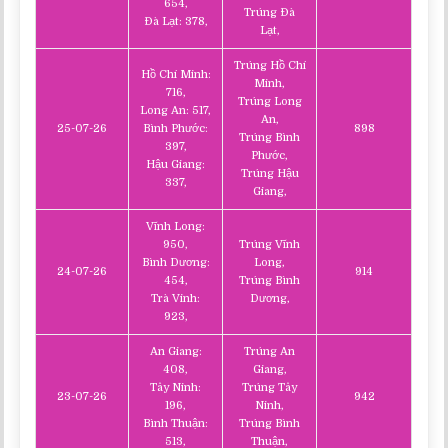
654,
Trúng Đà
Đà Lạt: 378,
Lạt,
Trúng Hồ Chí
Hồ Chí Minh:
Minh,
716,
Trúng Long
Long An: 517,
An,
25-07-26
Bình Phước:
898
Trúng Bình
397,
Phước,
Hậu Giang:
Trúng Hậu
337,
Giang,
Vĩnh Long:
950,
Trúng Vĩnh
Bình Dương:
Long,
24-07-26
914
454,
Trúng Bình
Trà Vinh:
Dương,
923,
An Giang:
Trúng An
408,
Giang,
Tây Ninh:
Trúng Tây
23-07-26
942
196,
Ninh,
Bình Thuận:
Trúng Bình
513,
Thuận,