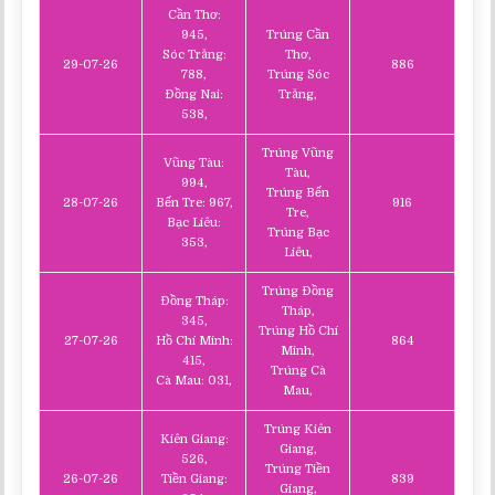
Cần Thơ:
945,
Trúng Cần
Sóc Trăng:
Thơ,
29-07-26
886
788,
Trúng Sóc
Đồng Nai:
Trăng,
538,
Trúng Vũng
Vũng Tàu:
Tàu,
994,
Trúng Bến
28-07-26
Bến Tre: 967,
916
Tre,
Bạc Liêu:
Trúng Bạc
353,
Liêu,
Trúng Đồng
Đồng Tháp:
Tháp,
345,
Trúng Hồ Chí
27-07-26
Hồ Chí Minh:
864
Minh,
415,
Trúng Cà
Cà Mau: 031,
Mau,
Trúng Kiên
Kiên Giang:
Giang,
526,
Trúng Tiền
26-07-26
Tiền Giang:
839
Giang,