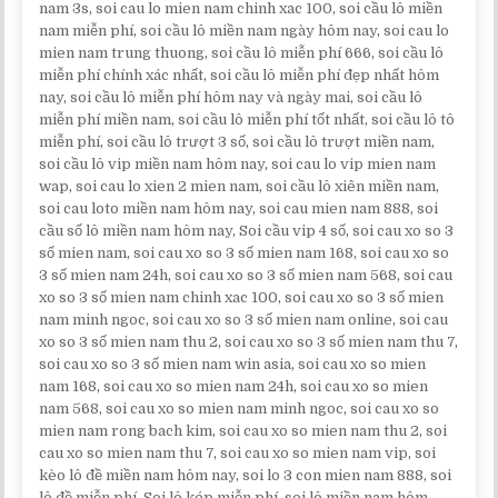
nam 3s
,
soi cau lo mien nam chinh xac 100
,
soi cầu lô miền
nam miễn phí
,
soi cầu lô miền nam ngày hôm nay
,
soi cau lo
mien nam trung thuong
,
soi cầu lô miễn phí 666
,
soi cầu lô
miễn phí chính xác nhất
,
soi cầu lô miễn phí đẹp nhất hôm
nay
,
soi cầu lô miễn phí hôm nay và ngày mai
,
soi cầu lô
miễn phí miền nam
,
soi cầu lô miễn phí tốt nhất
,
soi cầu lô tô
miễn phí
,
soi cầu lô trượt 3 số
,
soi cầu lô trượt miền nam
,
soi cầu lô vip miền nam hôm nay
,
soi cau lo vip mien nam
wap
,
soi cau lo xien 2 mien nam
,
soi cầu lô xiên miền nam
,
soi cau loto miền nam hôm nay
,
soi cau mien nam 888
,
soi
cầu số lô miền nam hôm nay
,
Soi cầu vip 4 số
,
soi cau xo so 3
số mien nam
,
soi cau xo so 3 số mien nam 168
,
soi cau xo so
3 số mien nam 24h
,
soi cau xo so 3 số mien nam 568
,
soi cau
xo so 3 số mien nam chinh xac 100
,
soi cau xo so 3 số mien
nam minh ngoc
,
soi cau xo so 3 số mien nam online
,
soi cau
xo so 3 số mien nam thu 2
,
soi cau xo so 3 số mien nam thu 7
,
soi cau xo so 3 số mien nam win asia
,
soi cau xo so mien
nam 168
,
soi cau xo so mien nam 24h
,
soi cau xo so mien
nam 568
,
soi cau xo so mien nam minh ngoc
,
soi cau xo so
mien nam rong bach kim
,
soi cau xo so mien nam thu 2
,
soi
cau xo so mien nam thu 7
,
soi cau xo so mien nam vip
,
soi
kèo lô đề miền nam hôm nay
,
soi lo 3 con mien nam 888
,
soi
lô đề miễn phí
,
Soi lô kép miễn phí
,
soi lô miền nam hôm