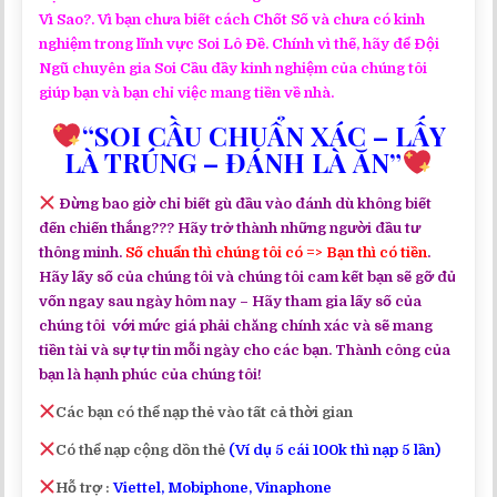
Vì Sao?. Vì bạn chưa biết cách Chốt Số và chưa có kinh
nghiệm trong lĩnh vực Soi Lô Đề. Chính vì thế, hãy để Đội
Ngũ chuyên gia Soi Cầu đầy kinh nghiệm của chúng tôi
giúp bạn và bạn chỉ việc mang tiền về nhà.
“SOI CẦU CHUẨN XÁC – LẤY
LÀ TRÚNG – ĐÁNH LÀ ĂN”
Đừng bao giờ chỉ biết gù đầu vào đánh dù không biết
đến chiến thắng??? Hãy trở thành những người đầu tư
thông minh.
Số chuẩn thì chúng tôi có => Bạn thì có tiền
.
Hãy lấy số của chúng tôi và chúng tôi cam kết bạn sẽ gỡ đủ
vốn ngay sau ngày hôm nay –
Hãy tham gia lấy số của
chúng tôi với mức giá phải chăng chính xác và sẽ mang
tiền tài và sự tự tin mỗi ngày cho các bạn. Thành công của
bạn là hạnh phúc của chúng tôi!
Các bạn có thể nạp thẻ vào tất cả thời gian
Có thể nạp cộng dồn thẻ
(Ví dụ 5 cái 100k thì nạp 5 lần)
Hỗ trợ :
Viettel, Mobiphone, Vinaphone