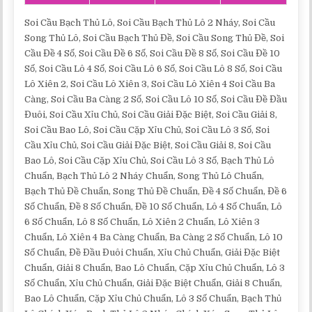
Soi Cầu Bạch Thủ Lô, Soi Cầu Bạch Thủ Lô 2 Nháy, Soi Cầu
Song Thủ Lô, Soi Cầu Bạch Thủ Đề, Soi Cầu Song Thủ Đề, Soi
Cầu Đề 4 Số, Soi Cầu Đề 6 Số, Soi Cầu Đề 8 Số, Soi Cầu Đề 10
Số, Soi Cầu Lô 4 Số, Soi Cầu Lô 6 Số, Soi Cầu Lô 8 Số, Soi Cầu
Lô Xiên 2, Soi Cầu Lô Xiên 3, Soi Cầu Lô Xiên 4 Soi Cầu Ba
Càng, Soi Cầu Ba Càng 2 Số, Soi Cầu Lô 10 Số, Soi Cầu Đề Đầu
Đuôi, Soi Cầu Xỉu Chủ, Soi Cầu Giải Đặc Biệt, Soi Cầu Giải 8,
Soi Cầu Bao Lô, Soi Cầu Cặp Xỉu Chủ, Soi Cầu Lô 3 Số, Soi
Cầu Xỉu Chủ, Soi Cầu Giải Đặc Biệt, Soi Cầu Giải 8, Soi Cầu
Bao Lô, Soi Cầu Cặp Xỉu Chủ, Soi Cầu Lô 3 Số, Bạch Thủ Lô
Chuẩn, Bạch Thủ Lô 2 Nháy Chuẩn, Song Thủ Lô Chuẩn,
Bạch Thủ Đề Chuẩn, Song Thủ Đề Chuẩn, Đề 4 Số Chuẩn, Đề 6
Số Chuẩn, Đề 8 Số Chuẩn, Đề 10 Số Chuẩn, Lô 4 Số Chuẩn, Lô
6 Số Chuẩn, Lô 8 Số Chuẩn, Lô Xiên 2 Chuẩn, Lô Xiên 3
Chuẩn, Lô Xiên 4 Ba Càng Chuẩn, Ba Càng 2 Số Chuẩn, Lô 10
Số Chuẩn, Đề Đầu Đuôi Chuẩn, Xỉu Chủ Chuẩn, Giải Đặc Biệt
Chuẩn, Giải 8 Chuẩn, Bao Lô Chuẩn, Cặp Xỉu Chủ Chuẩn, Lô 3
Số Chuẩn, Xỉu Chủ Chuẩn, Giải Đặc Biệt Chuẩn, Giải 8 Chuẩn,
Bao Lô Chuẩn, Cặp Xỉu Chủ Chuẩn, Lô 3 Số Chuẩn, Bạch Thủ