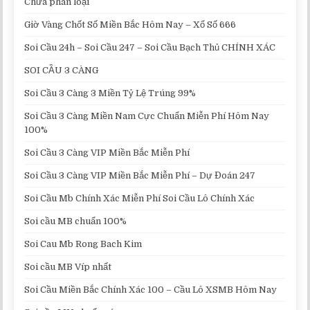
Chưa phân loại
Giờ Vàng Chốt Số Miền Bắc Hôm Nay – Xổ Số 666
Soi Cầu 24h – Soi Cầu 247 – Soi Cầu Bạch Thủ CHÍNH XÁC
SOI CẦU 3 CÀNG
Soi Cầu 3 Càng 3 Miền Tỷ Lệ Trúng 99%
Soi Cầu 3 Càng Miền Nam Cực Chuẩn Miễn Phí Hôm Nay
100%
Soi Cầu 3 Càng VIP Miền Bắc Miễn Phí
Soi Cầu 3 Càng VIP Miền Bắc Miễn Phí – Dự Đoán 247
Soi Cầu Mb Chính Xác Miễn Phí Soi Cầu Lô Chính Xác
Soi cầu MB chuẩn 100%
Soi Cau Mb Rong Bach Kim
Soi cầu MB Víp nhất
Soi Cầu Miền Bắc Chính Xác 100 – Cầu Lô XSMB Hôm Nay