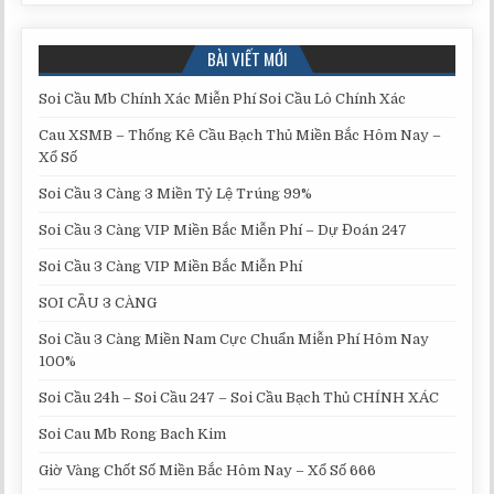
BÀI VIẾT MỚI
Soi Cầu Mb Chính Xác Miễn Phí Soi Cầu Lô Chính Xác
Cau XSMB – Thống Kê Cầu Bạch Thủ Miền Bắc Hôm Nay –
Xổ Số
Soi Cầu 3 Càng 3 Miền Tỷ Lệ Trúng 99%
Soi Cầu 3 Càng VIP Miền Bắc Miễn Phí – Dự Đoán 247
Soi Cầu 3 Càng VIP Miền Bắc Miễn Phí
SOI CẦU 3 CÀNG
Soi Cầu 3 Càng Miền Nam Cực Chuẩn Miễn Phí Hôm Nay
100%
Soi Cầu 24h – Soi Cầu 247 – Soi Cầu Bạch Thủ CHÍNH XÁC
Soi Cau Mb Rong Bach Kim
Giờ Vàng Chốt Số Miền Bắc Hôm Nay – Xổ Số 666