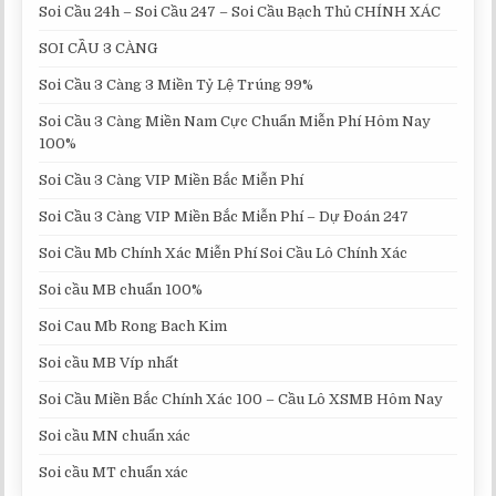
Soi Cầu 24h – Soi Cầu 247 – Soi Cầu Bạch Thủ CHÍNH XÁC
SOI CẦU 3 CÀNG
Soi Cầu 3 Càng 3 Miền Tỷ Lệ Trúng 99%
Soi Cầu 3 Càng Miền Nam Cực Chuẩn Miễn Phí Hôm Nay
100%
Soi Cầu 3 Càng VIP Miền Bắc Miễn Phí
Soi Cầu 3 Càng VIP Miền Bắc Miễn Phí – Dự Đoán 247
Soi Cầu Mb Chính Xác Miễn Phí Soi Cầu Lô Chính Xác
Soi cầu MB chuẩn 100%
Soi Cau Mb Rong Bach Kim
Soi cầu MB Víp nhất
Soi Cầu Miền Bắc Chính Xác 100 – Cầu Lô XSMB Hôm Nay
Soi cầu MN chuẩn xác
Soi cầu MT chuẩn xác