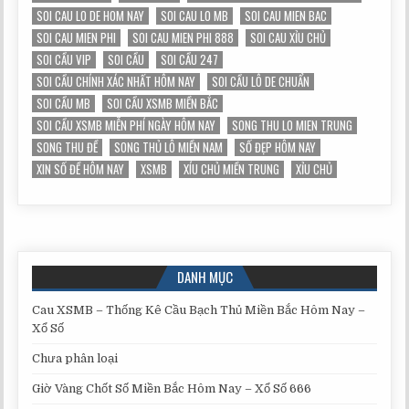
SOI CAU LO DE HOM NAY
SOI CAU LO MB
SOI CAU MIEN BAC
SOI CAU MIEN PHI
SOI CAU MIEN PHI 888
SOI CAU XỈU CHỦ
SOI CẦU VIP
SOI CẦU
SOI CẦU 247
SOI CẦU CHÍNH XÁC NHẤT HÔM NAY
SOI CẦU LÔ DE CHUẨN
SOI CẦU MB
SOI CẦU XSMB MIỀN BẮC
SOI CẦU XSMB MIỄN PHÍ NGÀY HÔM NAY
SONG THU LO MIEN TRUNG
SONG THU ĐỀ
SONG THỦ LÔ MIỀN NAM
SỐ ĐẸP HÔM NAY
XIN SỐ ĐỀ HÔM NAY
XSMB
XÍU CHỦ MIỀN TRUNG
XỈU CHỦ
DANH MỤC
Cau XSMB – Thống Kê Cầu Bạch Thủ Miền Bắc Hôm Nay –
Xổ Số
Chưa phân loại
Giờ Vàng Chốt Số Miền Bắc Hôm Nay – Xổ Số 666