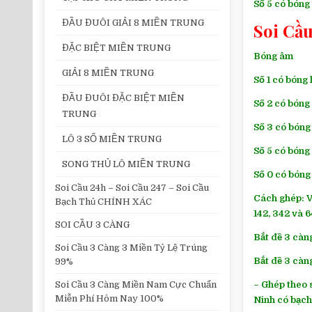
Số 5 có bóng 
ĐẦU ĐUÔI GIẢI 8 MIỀN TRUNG
Soi Cầ
ĐẶC BIỆT MIỀN TRUNG
Bóng âm
GIẢI 8 MIỀN TRUNG
Số 1 có bóng 
ĐẦU ĐUÔI ĐẶC BIỆT MIỀN
Số 2 có bóng 
TRUNG
Số 3 có bóng 
LÔ 3 SỐ MIỀN TRUNG
Số 5 có bóng 
SONG THỦ LÔ MIỀN TRUNG
Số 0 có bóng 
Soi Cầu 24h – Soi Cầu 247 – Soi Cầu
Cách ghép: Ví
Bạch Thủ CHÍNH XÁC
142, 342 và 6
SOI CẦU 3 CÀNG
Bắt đề 3 càn
Soi Cầu 3 Càng 3 Miền Tỷ Lệ Trúng
Bắt đề 3 càn
99%
– Ghép theo s
Soi Cầu 3 Càng Miền Nam Cực Chuẩn
Miễn Phí Hôm Nay 100%
Ninh có bạch 