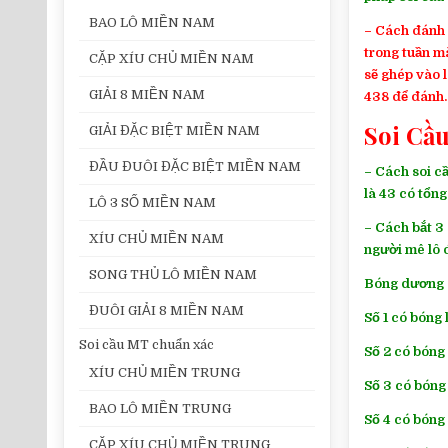
BAO LÔ MIỀN NAM
– Cách đánh 
trong tuần mà
CẶP XÍU CHỦ MIỀN NAM
sẽ ghép vào l
GIẢI 8 MIỀN NAM
438 để đánh.
Soi Cầ
GIẢI ĐẶC BIỆT MIỀN NAM
ĐẦU ĐUÔI ĐẶC BIỆT MIỀN NAM
– Cách soi cầ
là 43 có tổng
LÔ 3 SỐ MIỀN NAM
– Cách bắt 3
XÍU CHỦ MIỀN NAM
người mê lô 
SONG THỦ LÔ MIỀN NAM
Bóng dương
ĐUÔI GIẢI 8 MIỀN NAM
Số 1 có bóng 
Soi cầu MT chuẩn xác
Số 2 có bóng 
XÍU CHỦ MIỀN TRUNG
Số 3 có bóng 
BAO LÔ MIỀN TRUNG
Số 4 có bóng 
CẶP XÍU CHỦ MIỀN TRUNG