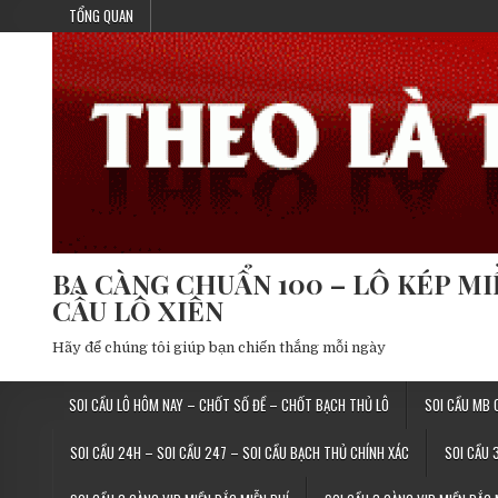
Skip
TỔNG QUAN
to
content
BA CÀNG CHUẨN 100 – LÔ KÉP MI
CẦU LÔ XIÊN
Hãy để chúng tôi giúp bạn chiến thắng mỗi ngày
SOI CẦU LÔ HÔM NAY – CHỐT SỐ ĐỀ – CHỐT BẠCH THỦ LÔ
SOI CẦU MB
SOI CẦU 24H – SOI CẦU 247 – SOI CẦU BẠCH THỦ CHÍNH XÁC
SOI CẦU 