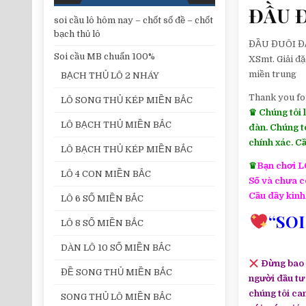
ĐẦU Đ
soi cầu lô hôm nay – chốt số đề – chốt
bạch thủ lô
ĐẦU ĐUÔI ĐẶC
Soi cầu MB chuẩn 100%
XSmt. Giải đ
miền trung
BẠCH THỦ LÔ 2 NHÁY
Thank you for
LÔ SONG THỦ KÉP MIỀN BẮC
♛ Chúng tôi 
LÔ BẠCH THỦ MIỀN BẮC
đàn. Chúng t
chính xác. C
LÔ BẠCH THỦ KÉP MIỀN BẮC
♛
Bạn chơi L
LÔ 4 CON MIỀN BẮC
Số và chưa có
Cầu đầy kinh
LÔ 6 SỐ MIỀN BẮC
“SOI
LÔ 8 SỐ MIỀN BẮC
DÀN LÔ 10 SỐ MIỀN BẮC
Đừng bao g
ĐỀ SONG THỦ MIỀN BẮC
người đầu tư
chúng tôi ca
SONG THỦ LÔ MIỀN BẮC