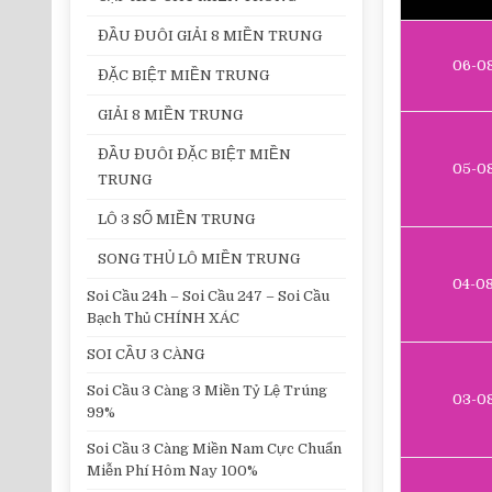
ĐẦU ĐUÔI GIẢI 8 MIỀN TRUNG
06-0
ĐẶC BIỆT MIỀN TRUNG
GIẢI 8 MIỀN TRUNG
ĐẦU ĐUÔI ĐẶC BIỆT MIỀN
05-0
TRUNG
LÔ 3 SỐ MIỀN TRUNG
SONG THỦ LÔ MIỀN TRUNG
04-0
Soi Cầu 24h – Soi Cầu 247 – Soi Cầu
Bạch Thủ CHÍNH XÁC
SOI CẦU 3 CÀNG
Soi Cầu 3 Càng 3 Miền Tỷ Lệ Trúng
03-0
99%
Soi Cầu 3 Càng Miền Nam Cực Chuẩn
Miễn Phí Hôm Nay 100%