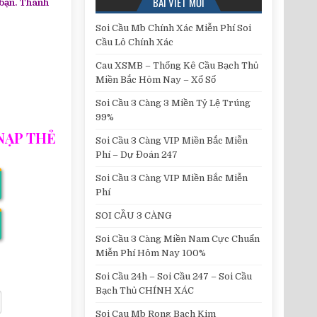
BÀI VIẾT MỚI
 bạn. Thành
Soi Cầu Mb Chính Xác Miễn Phí Soi
Cầu Lô Chính Xác
Cau XSMB – Thống Kê Cầu Bạch Thủ
Miền Bắc Hôm Nay – Xổ Số
Soi Cầu 3 Càng 3 Miền Tỷ Lệ Trúng
99%
NẠP THẺ
Soi Cầu 3 Càng VIP Miền Bắc Miễn
Phí – Dự Đoán 247
Soi Cầu 3 Càng VIP Miền Bắc Miễn
Phí
SOI CẦU 3 CÀNG
Soi Cầu 3 Càng Miền Nam Cực Chuẩn
Miễn Phí Hôm Nay 100%
Soi Cầu 24h – Soi Cầu 247 – Soi Cầu
Bạch Thủ CHÍNH XÁC
Soi Cau Mb Rong Bach Kim