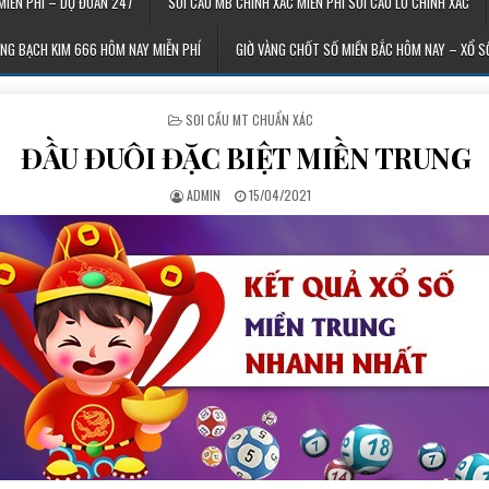
MIỄN PHÍ – DỰ ĐOÁN 247
SOI CẦU MB CHÍNH XÁC MIỄN PHÍ SOI CẦU LÔ CHÍNH XÁC
ỒNG BẠCH KIM 666 HÔM NAY MIỄN PHÍ
GIỜ VÀNG CHỐT SỐ MIỀN BẮC HÔM NAY – XỔ S
POSTED
SOI CẦU MT CHUẨN XÁC
IN
ĐẦU ĐUÔI ĐẶC BIỆT MIỀN TRUNG
AUTHOR:
PUBLISHED
ADMIN
15/04/2021
DATE: