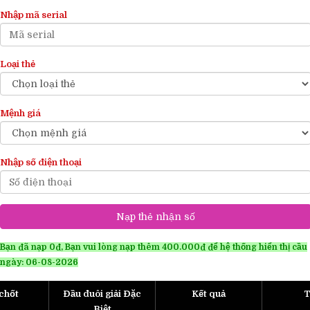
Nhập mã serial
Loại thẻ
Mệnh giá
Nhập số điện thoại
Bạn đã nạp 0đ, Bạn vui lòng nạp thêm 400.000đ để hệ thống hiển thị cầu
ngày: 06-08-2026
chốt
Đầu đuôi giải Đặc
Kết quả
T
Biệt