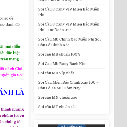
Soi Cầu 3 Càng VIP Miền Bắc Miễn
Phí
i số đề
Soi Cầu 3 Càng VIP Miền Bắc Miễn
mơ đánh đề
Phí – Dự Đoán 247
Soi Cầu Mb Chính Xác Miễn Phí Soi
Cầu Lô Chính Xác
ất mọi diễn
ải đặc biệt
Soi cầu MB chuẩn 100%
 trên mạng.
Soi Cau Mb Rong Bach Kim
iết cách Chốt
Soi cầu MB Víp nhất
huyên gia Soi
Soi Cầu Miền Bắc Chính Xác 100 –
Cầu Lô XSMB Hôm Nay
ĐÁNH LÀ
Soi cầu MN chuẩn xác
Soi cầu MT chuẩn xác
ở thành những
a chúng tôi và
ủa chúng tôi