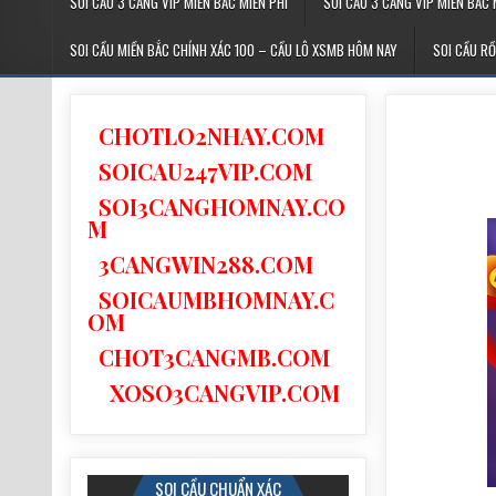
SOI CẦU 3 CÀNG VIP MIỀN BẮC MIỄN PHÍ
SOI CẦU 3 CÀNG VIP MIỀN BẮC 
SOI CẦU MIỀN BẮC CHÍNH XÁC 100 – CẦU LÔ XSMB HÔM NAY
SOI CẦU R
CHOTLO2NHAY.COM
SOICAU247VIP.COM
SOI3CANGHOMNAY.CO
M
3CANGWIN288.COM
SOICAUMBHOMNAY.C
OM
CHOT3CANGMB.COM
XOSO3CANGVIP.COM
SOI CẦU CHUẨN XÁC