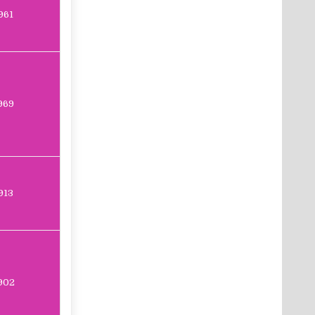
961
969
913
902