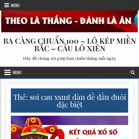
Skip
MENU
to
content
BA CÀNG CHUẨN 100 – LÔ KÉP MIỀN
BẮC – CẦU LÔ XIÊN
Hãy để chúng tôi giúp bạn chiến thắng mỗi ngày
MENU
Thẻ:
soi cau xsmt dàn đề đầu đuôi
đặc biệt