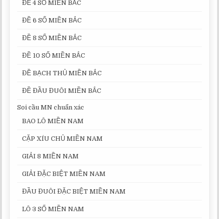
ĐỀ 4 SỐ MIỀN BẮC
ĐỀ 6 SỐ MIỀN BẮC
ĐỀ 8 SỐ MIỀN BẮC
ĐỀ 10 SỐ MIỀN BẮC
ĐỀ BẠCH THỦ MIỀN BẮC
ĐỀ ĐẦU ĐUÔI MIỀN BẮC
Soi cầu MN chuẩn xác
BAO LÔ MIỀN NAM
CẶP XÍU CHỦ MIỀN NAM
GIẢI 8 MIỀN NAM
GIẢI ĐẶC BIỆT MIỀN NAM
ĐẦU ĐUÔI ĐẶC BIỆT MIỀN NAM
LÔ 3 SỐ MIỀN NAM