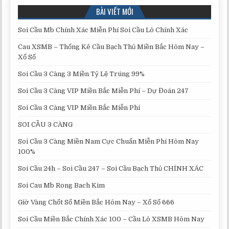
BÀI VIẾT MỚI
Soi Cầu Mb Chính Xác Miễn Phí Soi Cầu Lô Chính Xác
Cau XSMB – Thống Kê Cầu Bạch Thủ Miền Bắc Hôm Nay –
Xổ Số
Soi Cầu 3 Càng 3 Miền Tỷ Lệ Trúng 99%
Soi Cầu 3 Càng VIP Miền Bắc Miễn Phí – Dự Đoán 247
Soi Cầu 3 Càng VIP Miền Bắc Miễn Phí
SOI CẦU 3 CÀNG
Soi Cầu 3 Càng Miền Nam Cực Chuẩn Miễn Phí Hôm Nay
100%
Soi Cầu 24h – Soi Cầu 247 – Soi Cầu Bạch Thủ CHÍNH XÁC
Soi Cau Mb Rong Bach Kim
Giờ Vàng Chốt Số Miền Bắc Hôm Nay – Xổ Số 666
Soi Cầu Miền Bắc Chính Xác 100 – Cầu Lô XSMB Hôm Nay