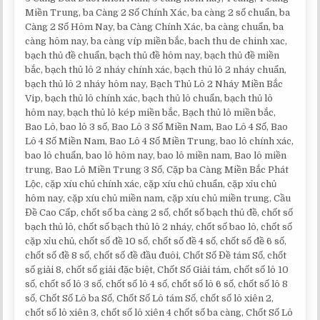
Miền Trung, ba Càng 2 Số Chính Xác, ba càng 2 số chuẩn, ba
Càng 2 Số Hôm Nay, ba Càng Chính Xác, ba càng chuẩn, ba
càng hôm nay, ba càng víp miền bắc, bach thu de chinh xac,
bạch thủ đề chuẩn, bạch thủ đề hôm nay, bạch thủ đề miền
bắc, bạch thủ lô 2 nháy chính xác, bạch thủ lô 2 nháy chuẩn,
bạch thủ lô 2 nháy hôm nay, Bạch Thủ Lô 2 Nháy Miền Bắc
Vip, bạch thủ lô chính xác, bạch thủ lô chuẩn, bạch thủ lô
hôm nay, bạch thủ lô kép miền bắc, Bạch thủ lô miền bắc,
Bao Lô, bao lô 3 số, Bao Lô 3 Số Miền Nam, Bao Lô 4 Số, Bao
Lô 4 Số Miền Nam, Bao Lô 4 Số Miền Trung, bao lô chính xác,
bao lô chuẩn, bao lô hôm nay, bao lô miền nam, Bao lô miền
trung, Bao Lô Miền Trung 3 Số, Cặp ba Càng Miền Bắc Phát
Lộc, cặp xíu chủ chính xác, cặp xíu chủ chuẩn, cặp xỉu chủ
hôm nay, cặp xíu chủ miền nam, cặp xíu chủ miền trung, Cầu
Đề Cao Cấp, chốt số ba càng 2 số, chốt số bạch thủ đề, chốt số
bạch thủ lô, chốt số bạch thủ lô 2 nháy, chốt số bao lô, chốt số
cặp xỉu chủ, chốt số đề 10 số, chốt số đề 4 số, chốt số đề 6 số,
chốt số đề 8 số, chốt số đề đầu đuôi, Chốt Số Đề tám Số, chốt
số giải 8, chốt số giải đặc biệt, Chốt Số Giải tám, chốt số lô 10
số, chốt số lô 3 số, chốt số lô 4 số, chốt số lô 6 số, chốt số lô 8
số, Chốt Số Lô ba Số, Chốt Số Lô tám Số, chốt số lô xiên 2,
chốt số lô xiên 3, chốt số lô xiên 4 chốt số ba càng, Chốt Số Lô