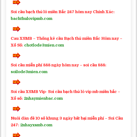
Soi cầu bạch thủ lô miền Bắc 247 hôm nay Chính Xác:
bachthulovipmb.com
Cau XSMB – Thống kê cầu Bạch thủ miền Bắc Hôm nay –
Xổ Số:
chotlode3mien.com
Soi cầu miễn phí 888 ngày hôm nay – soi cầu 888:
soilode3mien.com
Soi cầu XSMB Vip- Soi cầu bạch thủ lô vip mb miền bắc –
Xổ số:
2nhaymienbac.com
Nuôi dàn đề 10 số khung 3 ngày bất bại miễn phí – Soi Cầu
247:
2nhayxsmb.com