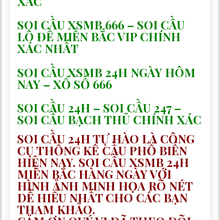
XÁC
SOI CẦU XSMB 666 – SOI CẦU
LÔ ĐỀ MIỀN BẮC VIP CHÍNH
XÁC NHẤT
SOI CẦU XSMB 24H NGÀY HÔM
NAY – XỔ SỐ 666
SOI CẦU 24H – SOI CẦU 247 –
SOI CẦU BẠCH THỦ CHÍNH XÁC
SOI CẦU 24H TỰ HÀO LÀ CÔNG
CỤ THỐNG KÊ CẦU PHỔ BIẾN
HIỆN NAY. SOI CẦU XSMB 24H
MIỀN BẮC HÀNG NGÀY VỚI
HÌNH ẢNH MINH HỌA RÕ NÉT
DỄ HIỂU NHẤT CHO CÁC BẠN
THAM KHẢO.