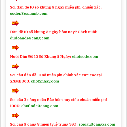
Soi dàn đề 10 số khung 3 ngày miễn phí, chuẩn xác:
sodep3cangmb.com
Dàn đề 10 số khung 3 ngày hôm nay? Cách nuôi:
dudoande3cang.com
Nuôi Dàn Đề 10 Số Khung 5 Ngày:
chotsode.com
Soi cầu dàn đề 10 số miễn phí chính xác cực cao tại
XSMB360:
chot2nhay.com
Soi cầu 3 càng miền Bắc hôm nay siêu chuẩn miễn phí
100%:
chotlode3cang.com
Soi cầu 3 càng 3 miền tỷ lệ trúng 99%:
soicau3cangxs.com