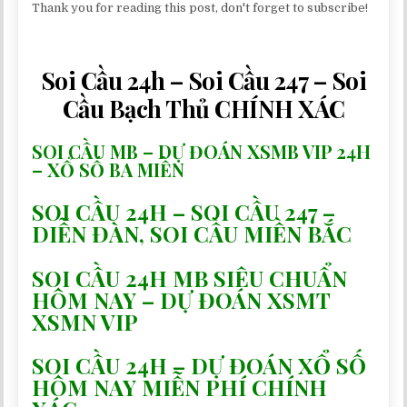
Thank you for reading this post, don't forget to subscribe!
Soi Cầu 24h – Soi Cầu 247 – Soi
Cầu Bạch Thủ CHÍNH XÁC
SOI CẦU MB – DỰ ĐOÁN XSMB VIP 24H
– XỔ SỐ BA MIỀN
SOI CẦU 24H – SOI CẦU 247 –
DIỄN ĐÀN, SOI CẦU MIỀN BẮC
SOI CẦU 24H MB SIÊU CHUẨN
HÔM NAY – DỰ ĐOÁN XSMT
XSMN VIP
SOI CẦU 24H – DỰ ĐOÁN XỔ SỐ
HÔM NAY MIỄN PHÍ CHÍNH