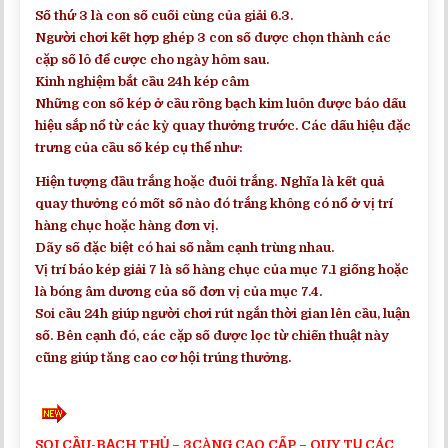
Số thứ 3 là con số cuối cùng của giải 6.3.
Người chơi kết hợp ghép 3 con số được chọn thành các
cặp số lô để cược cho ngày hôm sau.
Kinh nghiệm bắt cầu 24h kép câm
Những con số kép ở cầu rồng bạch kim luôn được báo dấu
hiệu sắp nổ từ các kỳ quay thưởng trước. Các dấu hiệu đặc
trưng của cầu số kép cụ thể như:
Hiện tượng đầu trắng hoặc đuôi trắng. Nghĩa là kết quả
quay thưởng có mốt số nào đó trắng không có nổ ở vị trí
hàng chục hoặc hàng đơn vị.
Dãy số đặc biệt có hai số nằm cạnh trùng nhau.
Vị trí báo kép giải 7 là số hàng chục của mục 7.1 giống hoặc
là bóng âm dương của số đơn vị của mục 7.4.
Soi cầu 24h giúp người chơi rút ngắn thời gian lên cầu, luận
số. Bên cạnh đó, các cặp số được lọc từ chiến thuật này
cũng giúp tăng cao cơ hội trúng thưởng.
SOI CẦU-BẠCH THỦ – 3CÀNG CAO CẤP – QUY TỤ CÁC