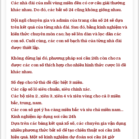
Các nhà đài của mỗi vùng miền đều có cơ cấu giải thưởng
khác nhau. Do đó, các bắt số 24 cũng không giống nhau.
Đội ngũ chuyên gia và admin của trang cầu số 24 sẽ dựa
trên kết quả của từng nhà đài. Sau đó, bằng kinh nghiệm và
kiến thức chuyên môn cao; họ sẽ lên dàn và lọc dần các
con số. Cuối cùng, các con số bạch thủ của từng nhà đài
được thiết lập.
Không dừng lại đó, phương pháp soi cầu 24h còn cho ra
được các con số thích hợp cho nhiều hình thức cược lô đề
khác nhau.
Số đẹp cho tứ thủ đề đặc biệt 3 miền.
Các cặp số lô siêu chuẩn, siêu chính xác.
Các bộ xiên 2 , xiên 3, xiên 4 và xiên vòng cho cả 3 miền
bắc, trung, nam.
Các con số gợi ý ba càng miền bắc và xỉu chủ miền nam…
Kinh nghiệm áp dụng soi cầu 24h
Dựa trên các bảng kết quả xổ số, các chuyên gia vận dụng
nhiều phương thức bắt số để tạo chiến thuật soi cầu 24h
hiệu quả. Một số kinh nghiệm dự đoán soi cầu 24 giờ