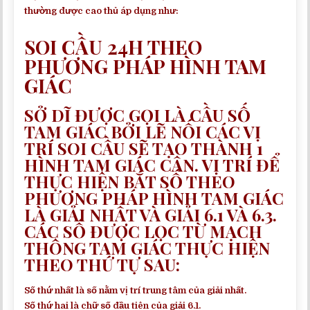
thường được cao thủ áp dụng như:
SOI CẦU 24H THEO
PHƯƠNG PHÁP HÌNH TAM
GIÁC
SỞ DĨ ĐƯỢC GỌI LÀ CẦU SỐ
TAM GIÁC BỞI LẼ NỐI CÁC VỊ
TRÍ SOI CẦU SẼ TẠO THÀNH 1
HÌNH TAM GIÁC CÂN. VỊ TRÍ ĐỂ
THỰC HIỆN BẮT SỐ THEO
PHƯƠNG PHÁP HÌNH TAM GIÁC
LÀ GIẢI NHẤT VÀ GIẢI 6.1 VÀ 6.3.
CÁC SỐ ĐƯỢC LỌC TỪ MẠCH
THÔNG TAM GIÁC THỰC HIỆN
THEO THỨ TỰ SAU:
Số thứ nhất là số nằm vị trí trung tâm của giải nhất.
Số thứ hai là chữ số đầu tiên của giải 6.1.