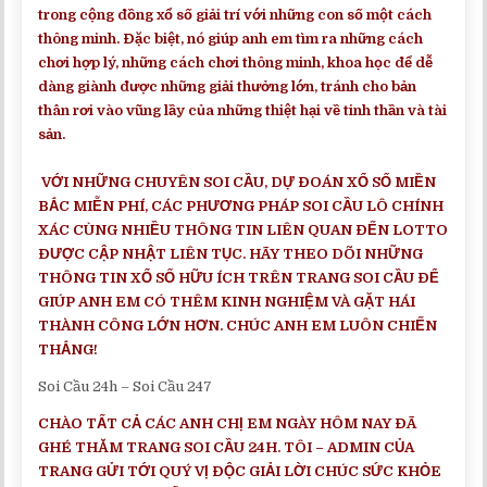
trong cộng đồng xổ số giải trí với những con số một cách
thông minh. Đặc biệt, nó giúp anh em tìm ra những cách
chơi hợp lý, những cách chơi thông minh, khoa học để dễ
dàng giành được những giải thưởng lớn, tránh cho bản
thân rơi vào vũng lầy của những thiệt hại về tinh thần và tài
sản.
VỚI NHỮNG CHUYÊN SOI CẦU, DỰ ĐOÁN XỔ SỐ MIỀN
BẮC MIỄN PHÍ, CÁC PHƯƠNG PHÁP SOI CẦU LÔ CHÍNH
XÁC CÙNG NHIỀU THÔNG TIN LIÊN QUAN ĐẾN LOTTO
ĐƯỢC CẬP NHẬT LIÊN TỤC. HÃY THEO DÕI NHỮNG
THÔNG TIN XỔ SỐ HỮU ÍCH TRÊN TRANG SOI CẦU ĐỂ
GIÚP ANH EM CÓ THÊM KINH NGHIỆM VÀ GẶT HÁI
THÀNH CÔNG LỚN HƠN. CHÚC ANH EM LUÔN CHIẾN
THẮNG!
Soi Cầu 24h – Soi Cầu 247
CHÀO TẤT CẢ CÁC ANH CHỊ EM NGÀY HÔM NAY ĐÃ
GHÉ THĂM TRANG SOI CẦU 24H. TÔI – ADMIN CỦA
TRANG GỬI TỚI QUÝ VỊ ĐỘC GIẢI LỜI CHÚC SỨC KHỎE