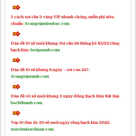
5 cách soi cầu 3 càng VIP nhanh chóng, miễn phí siêu
chuẩn:
3cangvipmienbac.com
Dàn đề 10 số nuôi khung-Soi cầu 88 thống kê KQXS rồng
bạch kim:
lovipxsmb.com
Dàn đề 10 số khung 6 ngày – soi cau 247:
3cangvipxsmb.com
Dàn đề 50 số nuôi khung 3 ngày Rồng Bạch Kim Bất Bại:
bachthumb.com
Top 10 dàn de 20 số nuôi ngày rồng bạch kim 2022:
xoso3mienchuan.com