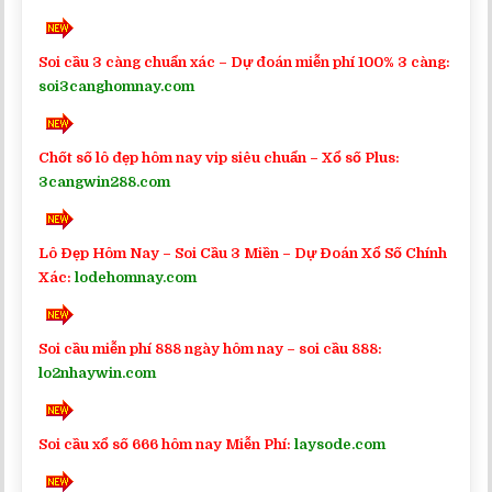
Soi cầu 3 càng chuẩn xác – Dự đoán miễn phí 100% 3 càng:
soi3canghomnay.com
Chốt số lô đẹp hôm nay vip siêu chuẩn – Xổ số Plus:
3cangwin288.com
Lô Đẹp Hôm Nay – Soi Cầu 3 Miền – Dự Đoán Xổ Số Chính
Xác:
lodehomnay.com
Soi cầu miễn phí 888 ngày hôm nay – soi cầu 888:
lo2nhaywin.com
Soi cầu xổ số 666 hôm nay Miễn Phí:
laysode.com