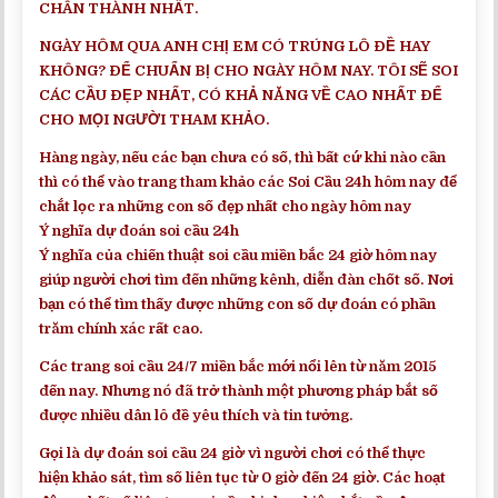
CHÂN THÀNH NHẤT.
NGÀY HÔM QUA ANH CHỊ EM CÓ TRÚNG LÔ ĐỀ HAY
KHÔNG? ĐỂ CHUẨN BỊ CHO NGÀY HÔM NAY. TÔI SẼ SOI
CÁC CẦU ĐẸP NHẤT, CÓ KHẢ NĂNG VỀ CAO NHẤT ĐỂ
CHO MỌI NGƯỜI THAM KHẢO.
Hàng ngày, nếu các bạn chưa có số, thì bất cứ khi nào cần
thì có thể vào trang tham khảo các Soi Cầu 24h hôm nay để
chắt lọc ra những con số đẹp nhất cho ngày hôm nay
Ý nghĩa dự đoán soi cầu 24h
Ý nghĩa của chiến thuật soi cầu miền bắc 24 giờ hôm nay
giúp người chơi tìm đến những kênh, diễn đàn chốt số. Nơi
bạn có thể tìm thấy được những con số dự đoán có phần
trăm chính xác rất cao.
Các trang soi cầu 24/7 miền bắc mới nổi lên từ năm 2015
đến nay. Nhưng nó đã trở thành một phương pháp bắt số
được nhiều dân lô đề yêu thích và tin tưởng.
Gọi là dự đoán soi cầu 24 giờ vì người chơi có thể thực
hiện khảo sát, tìm số liên tục từ 0 giờ đến 24 giờ. Các hoạt