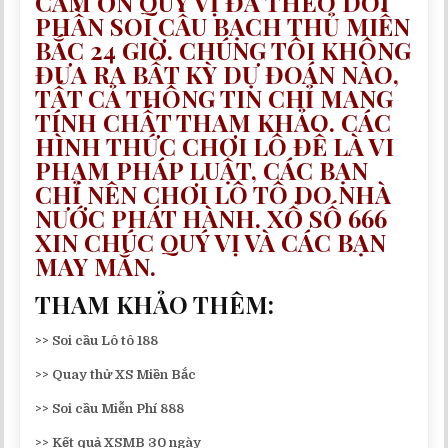
CẢM ƠN QUÝ VỊ ĐÃ THEO DÕI
PHẦN SOI CẦU BẠCH THỦ MIỀN
BẮC 24 GIỜ. CHÚNG TÔI KHÔNG
ĐƯA RA BẤT KỲ DỰ ĐOÁN NÀO,
TẤT CẢ THÔNG TIN CHỈ MANG
TÍNH CHẤT THAM KHẢO. CÁC
HÌNH THỨC CHƠI LÔ ĐỀ LÀ VI
PHẠM PHÁP LUẬT, CÁC BẠN
CHỈ NÊN CHƠI LÔ TÔ DO NHÀ
NƯỚC PHÁT HÀNH. XỔ SỐ 666
XIN CHÚC QUÝ VỊ VÀ CÁC BẠN
MAY MẮN.
THAM KHẢO THÊM:
>> Soi cầu Lô tô 188
>> Quay thử XS Miền Bắc
>> Soi cầu Miễn Phí 888
>> Kết quả XSMB 30 ngày