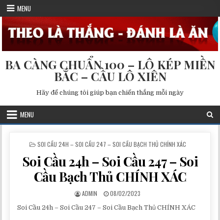
Skip
MENU
to
content
BA CÀNG CHUẨN 100 – LÔ KÉP MIỀN
BẮC – CẦU LÔ XIÊN
Hãy để chúng tôi giúp bạn chiến thắng mỗi ngày
MENU
POSTED
SOI CẦU 24H – SOI CẦU 247 – SOI CẦU BẠCH THỦ CHÍNH XÁC
IN
Soi Cầu 24h – Soi Cầu 247 – Soi
Cầu Bạch Thủ CHÍNH XÁC
AUTHOR:
PUBLISHED
ADMIN
08/02/2023
DATE:
Soi Cầu 24h – Soi Cầu 247 – Soi Cầu Bạch Thủ CHÍNH XÁC