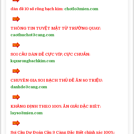
dàn đề 10 số rồng bạch kim:
chotlo3mien.com
THÔNG TIN TUYỆT MẬT TỪ TRƯỜNG QUAY:
caothuchot3cang.com
SOI CẦU DÀN ĐỀ CỰC VÍP, CỰC CHUẨN:
kqxsrongbachkim.com
CHUYÊN GIA SOI BẠCH THỦ ĐỀ ĂN 80 TRIỆU:
danhde3cang.com
KHẲNG ĐỊNH THEO 100% ĂN GIẢI ĐẶC BIÊT:
layso3mien.com
Soi Cầu Dự Đoán Cầu 3 Càng Đặc Biệt chính xác 100%: