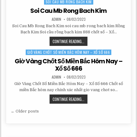
SOI CAU MB RONG BACH KIM
Posted
24H
100%
in
–
Soi Cau Mb Rong Bach Kim
SOI
AUTHOR:
PUBLISHED
ADMIN
08/02/2023
CẦU
DATE:
Soi Cau Mb Rong Bach Kim soi cau mb rong bach kim Rồng
247
Bạch Kim Soi cầu rồng bạch kim 888 chốt số – Xổ…
–
SOI
SOI
CONTINUE READING...
CẦU
CAU
BẠCH
GIỜ VÀNG CHỐT SỐ MIỀN BẮC HÔM NAY – XỔ SỐ 666
Posted
MB
THỦ
in
RONG
Giờ Vàng Chốt Số Miền Bắc Hôm Nay –
CHÍNH
BACH
Xổ Số 666
XÁC
KIM
AUTHOR:
PUBLISHED
ADMIN
08/02/2023
DATE:
Giờ Vàng Chốt Số Miền Bắc Hôm Nay – Xổ Số 666 Chốt số
miền Bắc hôm nay chính xác nhất gio vang chot so…
GIỜ
CONTINUE READING...
VÀNG
Điều
CHỐT
← Older posts
SỐ
hướng
MIỀN
bài
BẮC
HÔM