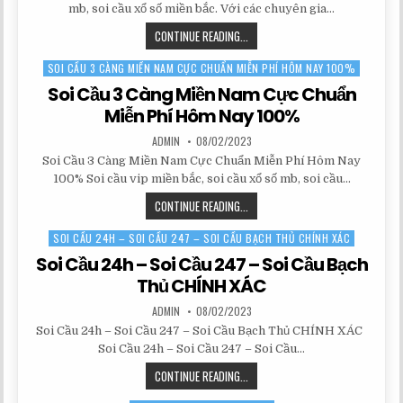
mb, soi cầu xổ số miền bắc. Với các chuyên gia…
MIỄN
PHÍ
SOI
CONTINUE READING...
CẦU
SOI CẦU 3 CÀNG MIỀN NAM CỰC CHUẨN MIỄN PHÍ HÔM NAY 100%
Posted
3
in
CÀNG
Soi Cầu 3 Càng Miền Nam Cực Chuẩn
Miễn Phí Hôm Nay 100%
AUTHOR:
PUBLISHED
ADMIN
08/02/2023
DATE:
Soi Cầu 3 Càng Miền Nam Cực Chuẩn Miễn Phí Hôm Nay
100% Soi cầu vip miền bắc, soi cầu xổ số mb, soi cầu…
SOI
CONTINUE READING...
CẦU
SOI CẦU 24H – SOI CẦU 247 – SOI CẦU BẠCH THỦ CHÍNH XÁC
Posted
3
in
CÀNG
Soi Cầu 24h – Soi Cầu 247 – Soi Cầu Bạch
MIỀN
Thủ CHÍNH XÁC
NAM
AUTHOR:
PUBLISHED
ADMIN
08/02/2023
CỰC
DATE:
CHUẨN
Soi Cầu 24h – Soi Cầu 247 – Soi Cầu Bạch Thủ CHÍNH XÁC
MIỄN
Soi Cầu 24h – Soi Cầu 247 – Soi Cầu…
PHÍ
SOI
CONTINUE READING...
HÔM
CẦU
NAY