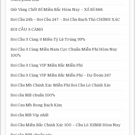
Giờ Vàng Chốt Số Miền Bắc Hôm Nay – Xổ Số 666
Soi Cầu 24h – Soi Cầu 247 – Soi Cầu Bạch Thủ CHÍNH XÁC
SOI CẦU 3 CÀNG
Soi Cầu 3 Càng 3 Miền Tỷ Lệ Trúng 99%
Soi Cầu 3 Càng Miền Nam Cực Chuẩn Miễn Phí Hôm Nay
100%
Soi Cầu 3 Càng VIP Miền Bắc Miễn Phí
Soi Cầu 3 Càng VIP Miền Bắc Miễn Phí – Dự Đoán 247
Soi Cầu Mb Chính Xác Miễn Phí Soi Cầu Lô Chính Xác
Soi cầu MB chuẩn 100%
Soi Cau Mb Rong Bach Kim
Soi cầu MB Víp nhất
Soi Cầu Miền Bắc Chính Xác 100 – Cầu Lô XSMB Hôm Nay
Soi cầu MN chuẩn xác