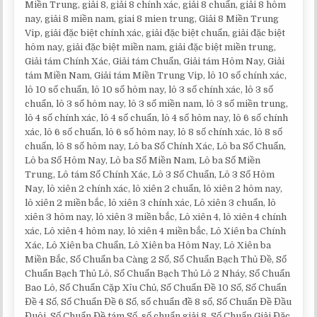
Miền Trung, giải 8, giải 8 chính xác, giải 8 chuẩn, giải 8 hôm
nay, giải 8 miền nam, giai 8 mien trung, Giải 8 Miền Trung
Vip, giải đặc biệt chính xác, giải đặc biệt chuẩn, giải đặc biệt
hôm nay, giải đặc biệt miền nam, giải đặc biệt miền trung,
Giải tám Chính Xác, Giải tám Chuẩn, Giải tám Hôm Nay, Giải
tám Miền Nam, Giải tám Miền Trung Vip, lô 10 số chính xác,
lô 10 số chuẩn, lô 10 số hôm nay, lô 3 số chính xác, lô 3 số
chuẩn, lô 3 số hôm nay, lô 3 số miền nam, lô 3 số miền trung,
lô 4 số chính xác, lô 4 số chuẩn, lô 4 số hôm nay, lô 6 số chính
xác, lô 6 số chuẩn, lô 6 số hôm nay, lô 8 số chính xác, lô 8 số
chuẩn, lô 8 số hôm nay, Lô ba Số Chính Xác, Lô ba Số Chuẩn,
Lô ba Số Hôm Nay, Lô ba Số Miền Nam, Lô ba Số Miền
Trung, Lô tám Số Chính Xác, Lô 3 Số Chuẩn, Lô 3 Số Hôm
Nay, lô xiên 2 chính xác, lô xiên 2 chuẩn, lô xiên 2 hôm nay,
lô xiên 2 miền bắc, lô xiên 3 chính xác, Lô xiên 3 chuẩn, lô
xiên 3 hôm nay, lô xiên 3 miền bắc, Lô xiên 4, lô xiên 4 chính
xác, Lô xiên 4 hôm nay, lô xiên 4 miền bắc, Lô Xiên ba Chính
Xác, Lô Xiên ba Chuẩn, Lô Xiên ba Hôm Nay, Lô Xiên ba
Miền Bắc, Số Chuẩn ba Càng 2 Số, Số Chuẩn Bạch Thủ Đề, Số
Chuẩn Bạch Thủ Lô, Số Chuẩn Bạch Thủ Lô 2 Nháy, Số Chuẩn
Bao Lô, Số Chuẩn Cặp Xỉu Chủ, Số Chuẩn Đề 10 Số, Số Chuẩn
Đề 4 Số, Số Chuẩn Đề 6 Số, số chuẩn đề 8 số, Số Chuẩn Đề Đầu
Đuôi, Số Chuẩn Đề tám Số, số chuẩn giải 8, Số Chuẩn Giải Đặc