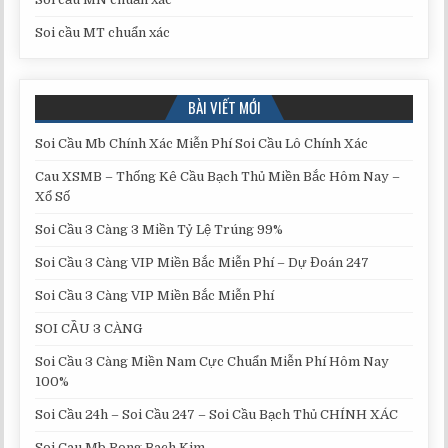
Soi cầu MT chuẩn xác
BÀI VIẾT MỚI
Soi Cầu Mb Chính Xác Miễn Phí Soi Cầu Lô Chính Xác
Cau XSMB – Thống Kê Cầu Bạch Thủ Miền Bắc Hôm Nay –
Xổ Số
Soi Cầu 3 Càng 3 Miền Tỷ Lệ Trúng 99%
Soi Cầu 3 Càng VIP Miền Bắc Miễn Phí – Dự Đoán 247
Soi Cầu 3 Càng VIP Miền Bắc Miễn Phí
SOI CẦU 3 CÀNG
Soi Cầu 3 Càng Miền Nam Cực Chuẩn Miễn Phí Hôm Nay
100%
Soi Cầu 24h – Soi Cầu 247 – Soi Cầu Bạch Thủ CHÍNH XÁC
Soi Cau Mb Rong Bach Kim