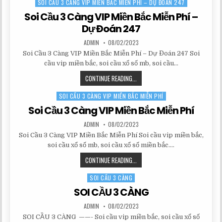
HÔM
SOI CẦU 3 CÀNG VIP MIỀN BẮC MIỄN PHÍ – DỰ ĐOÁN 247
Posted
3
NAY
in
CÀNG
Soi Cầu 3 Càng VIP Miền Bắc Miễn Phí –
–
3
Dự Đoán 247
XỔ
MIỀN
SỐ
AUTHOR:
PUBLISHED
ADMIN
08/02/2023
TỶ
DATE:
LỆ
Soi Cầu 3 Càng VIP Miền Bắc Miễn Phí – Dự Đoán 247 Soi
TRÚNG
cầu vip miền bắc, soi cầu xổ số mb, soi cầu…
99%
SOI
CONTINUE READING...
CẦU
SOI CẦU 3 CÀNG VIP MIỀN BẮC MIỄN PHÍ
Posted
3
in
CÀNG
Soi Cầu 3 Càng VIP Miền Bắc Miễn Phí
VIP
AUTHOR:
PUBLISHED
ADMIN
08/02/2023
MIỀN
DATE:
Soi Cầu 3 Càng VIP Miền Bắc Miễn Phí Soi cầu vip miền bắc,
BẮC
soi cầu xổ số mb, soi cầu xổ số miền bắc….
MIỄN
PHÍ
SOI
CONTINUE READING...
–
CẦU
DỰ
SOI CẦU 3 CÀNG
Posted
3
ĐOÁN
in
CÀNG
SOI CẦU 3 CÀNG
247
VIP
AUTHOR:
PUBLISHED
ADMIN
08/02/2023
MIỀN
DATE:
SOI CẦU 3 CÀNG ——- Soi cầu vip miền bắc, soi cầu xổ số
BẮC