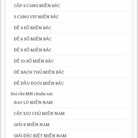
CẶP 3 CÀNG MIỀN BẮC
3 CÀNG VIP MIỀN BẮC
ĐỀ 4 SỐ MIỀN BẮC
ĐỀ 6 SỐ MIỀN BẮC
ĐỀ 8 SỐ MIỀN BẮC
ĐỀ 10 SỐ MIỀN BẮC
ĐỀ BẠCH THỦ MIỀN BẮC
ĐỀ ĐẦU ĐUÔI MIỀN BẮC
Soi cầu MN chuẩn xác
BAO LÔ MIỀN NAM
CẶP XÍU CHỦ MIỀN NAM
GIẢI 8 MIỀN NAM
GIẢI ĐẶC BIỆT MIỀN NAM