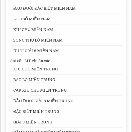
ĐẦU ĐUÔI ĐẶC BIỆT MIỀN NAM
LÔ 3 SỐ MIỀN NAM
XÍU CHỦ MIỀN NAM
SONG THỦ LÔ MIỀN NAM
ĐUÔI GIẢI 8 MIỀN NAM
Soi cầu MT chuẩn xác
XÍU CHỦ MIỀN TRUNG
BAO LÔ MIỀN TRUNG
CẶP XÍU CHỦ MIỀN TRUNG
ĐẦU ĐUÔI GIẢI 8 MIỀN TRUNG
ĐẶC BIỆT MIỀN TRUNG
GIẢI 8 MIỀN TRUNG