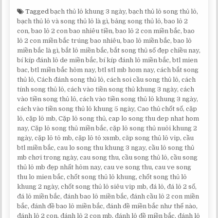
Tagged
bạch thủ lô khung 3 ngày
,
bạch thủ lô song thủ lô
,
bạch thủ lô và song thủ lô là gì
,
bảng song thủ lô
,
bao lô 2
con
,
bao lô 2 con bao nhiêu tiền
,
bao lô 2 con miền bắc
,
bao
lô 2 con miền bắc trúng bao nhiêu
,
bao lô miền bắc
,
bao lô
miền bắc là gì
,
bắt lô miền bắc
,
bắt song thủ số đẹp chiều nay
,
bí kíp đánh lô de miền bắc
,
bí kíp đánh lô miền bắc
,
btl mien
bac
,
btl miền bắc hôm nay
,
btl stl mb hom nay
,
cách bắt song
thủ lô
,
Cách đánh song thủ lô
,
cách soi cầu song thủ lô
,
cách
tính song thủ lô
,
cách vào tiền song thủ khung 3 ngày
,
cách
vào tiền song thủ lô
,
cách vào tiền song thủ lô khung 3 ngày
,
cách vào tiền song thủ lô khung 5 ngày
,
Cao thủ chốt số
,
cặp
lô
,
cặp lô mb
,
Cặp lô song thủ
,
cap lo song thu dep nhat hom
nay
,
Cặp lô song thủ miền bắc
,
cặp lô song thủ nuôi khung 2
ngày
,
cặp lô tô mb
,
cặp lô tô xsmb
,
căp song thủ lô vip
,
cầu
btl miền bắc
,
cau lo song thu khung 3 ngay
,
cầu lô song thủ
mb chơi trong ngày
,
cau song thu
,
cầu song thủ lô
,
cầu song
thủ lô mb đẹp nhất hôm nay
,
cau ve song thu
,
cau ve song
thu lo mien bắc
,
chốt song thủ lô khung
,
chốt song thủ lô
khung 2 ngày
,
chốt song thủ lô siêu vip mb
,
đá lô
,
đá lô 2 số
,
đá lô miền bắc
,
đánh bao lô miền bắc
,
đánh cầu lô 2 con miền
bắc
,
đánh đề bao lô miền bắc
,
đánh đề miền bắc như thế nào
,
đánh lô 2 con
,
đánh lô 2 con mb
,
đánh lô đề miền bắc
,
đánh lô