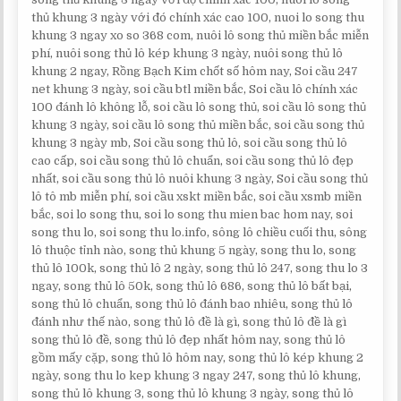
thủ khung 3 ngày với đó chính xác cao 100
,
nuoi lo song thu
khung 3 ngay xo so 368 com
,
nuôi lô song thủ miền bắc miễn
phí
,
nuôi song thủ lô kép khung 3 ngày
,
nuôi song thủ lô
khung 2 ngay
,
Rồng Bạch Kim chốt số hôm nay
,
Soi cầu 247
net khung 3 ngày
,
soi cầu btl miền bắc
,
Soi cầu lô chính xác
100 đánh lô không lỗ
,
soi cầu lô song thủ
,
soi cầu lô song thủ
khung 3 ngày
,
soi cầu lô song thủ miền bắc
,
soi cầu song thủ
khung 3 ngày mb
,
Soi cầu song thủ lô
,
soi cầu song thủ lô
cao cấp
,
soi cầu song thủ lô chuẩn
,
soi cầu song thủ lô đẹp
nhất
,
soi cầu song thủ lô nuôi khung 3 ngày
,
Soi cầu song thủ
lô tô mb miễn phí
,
soi cầu xskt miền bắc
,
soi cầu xsmb miền
bắc
,
soi lo song thu
,
soi lo song thu mien bac hom nay
,
soi
song thu lo
,
soi song thu lo.info
,
sông lô chiều cuối thu
,
sông
lô thuộc tỉnh nào
,
song thủ khung 5 ngày
,
song thu lo
,
song
thủ lô 100k
,
song thủ lô 2 ngày
,
song thủ lô 247
,
song thu lo 3
ngay
,
song thủ lô 50k
,
song thủ lô 686
,
song thủ lô bất bại
,
song thủ lô chuẩn
,
song thủ lô đánh bao nhiêu
,
song thủ lô
đánh như thế nào
,
song thủ lô đề là gì
,
song thủ lô đề là gì
song thủ lô đề
,
song thủ lô đẹp nhất hôm nay
,
song thủ lô
gồm mấy cặp
,
song thủ lô hôm nay
,
song thủ lô kép khung 2
ngày
,
song thu lo kep khung 3 ngay 247
,
song thủ lô khung
,
song thủ lô khung 3
,
song thủ lô khung 3 ngày
,
song thủ lô