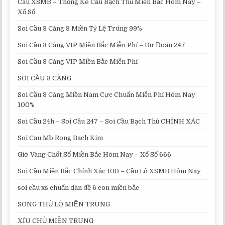
Cau XSMB – Thống Kê Cầu Bạch Thủ Miền Bắc Hôm Nay –
Xổ Số
Soi Cầu 3 Càng 3 Miền Tỷ Lệ Trúng 99%
Soi Cầu 3 Càng VIP Miền Bắc Miễn Phí – Dự Đoán 247
Soi Cầu 3 Càng VIP Miền Bắc Miễn Phí
SOI CẦU 3 CÀNG
Soi Cầu 3 Càng Miền Nam Cực Chuẩn Miễn Phí Hôm Nay
100%
Soi Cầu 24h – Soi Cầu 247 – Soi Cầu Bạch Thủ CHÍNH XÁC
Soi Cau Mb Rong Bach Kim
Giờ Vàng Chốt Số Miền Bắc Hôm Nay – Xổ Số 666
Soi Cầu Miền Bắc Chính Xác 100 – Cầu Lô XSMB Hôm Nay
soi cầu xs chuẩn dàn đề 6 con miền bắc
SONG THỦ LÔ MIỀN TRUNG
XÍU CHỦ MIỀN TRUNG