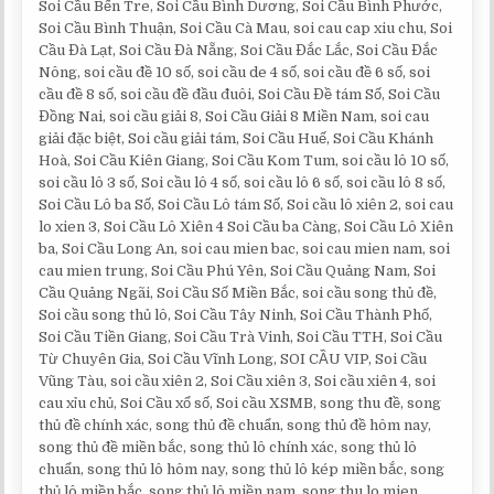
Soi Cầu Bến Tre, Soi Cầu Bình Dương, Soi Cầu Bình Phước,
Soi Cầu Bình Thuận, Soi Cầu Cà Mau, soi cau cap xiu chu, Soi
Cầu Đà Lạt, Soi Cầu Đà Nẵng, Soi Cầu Đắc Lắc, Soi Cầu Đắc
Nông, soi cầu đề 10 số, soi cầu de 4 số, soi cầu đề 6 số, soi
cầu đề 8 số, soi cầu đề đầu đuôi, Soi Cầu Đề tám Số, Soi Cầu
Đồng Nai, soi cầu giải 8, Soi Cầu Giải 8 Miền Nam, soi cau
giải đặc biệt, Soi cầu giải tám, Soi Cầu Huế, Soi Cầu Khánh
Hoà, Soi Cầu Kiên Giang, Soi Cầu Kom Tum, soi cầu lô 10 số,
soi cầu lô 3 số, Soi cầu lô 4 số, soi cầu lô 6 số, soi cầu lô 8 số,
Soi Cầu Lô ba Số, Soi Cầu Lô tám Số, Soi cầu lô xiên 2, soi cau
lo xien 3, Soi Cầu Lô Xiên 4 Soi Cầu ba Càng, Soi Cầu Lô Xiên
ba, Soi Cầu Long An, soi cau mien bac, soi cau mien nam, soi
cau mien trung, Soi Cầu Phú Yên, Soi Cầu Quảng Nam, Soi
Cầu Quảng Ngãi, Soi Cầu Số Miền Bắc, soi cầu song thủ đề,
Soi cầu song thủ lô, Soi Cầu Tây Ninh, Soi Cầu Thành Phố,
Soi Cầu Tiền Giang, Soi Cầu Trà Vinh, Soi Cầu TTH, Soi Cầu
Từ Chuyên Gia, Soi Cầu Vĩnh Long, SOI CẦU VIP, Soi Cầu
Vũng Tàu, soi cầu xiên 2, Soi Cầu xiên 3, Soi cầu xiên 4, soi
cau xỉu chủ, Soi Cầu xổ số, Soi cầu XSMB, song thu đề, song
thủ đề chính xác, song thủ đề chuẩn, song thủ đề hôm nay,
song thủ đề miền bắc, song thủ lô chính xác, song thủ lô
chuẩn, song thủ lô hôm nay, song thủ lô kép miền bắc, song
thủ lô miền bắc, song thủ lô miền nam, song thu lo mien