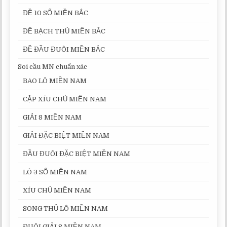
ĐỀ 10 SỐ MIỀN BẮC
ĐỀ BẠCH THỦ MIỀN BẮC
ĐỀ ĐẦU ĐUÔI MIỀN BẮC
Soi cầu MN chuẩn xác
BAO LÔ MIỀN NAM
CẶP XÍU CHỦ MIỀN NAM
GIẢI 8 MIỀN NAM
GIẢI ĐẶC BIỆT MIỀN NAM
ĐẦU ĐUÔI ĐẶC BIỆT MIỀN NAM
LÔ 3 SỐ MIỀN NAM
XÍU CHỦ MIỀN NAM
SONG THỦ LÔ MIỀN NAM
ĐUÔI GIẢI 8 MIỀN NAM