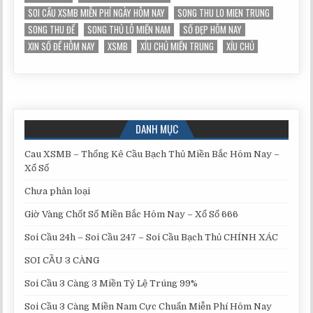
SOI CẦU XSMB MIỄN PHÍ NGÀY HÔM NAY
SONG THU LO MIEN TRUNG
SONG THU ĐỀ
SONG THỦ LÔ MIỀN NAM
SỐ ĐẸP HÔM NAY
XIN SỐ ĐỀ HÔM NAY
XSMB
XÍU CHỦ MIỀN TRUNG
XỈU CHỦ
DANH MỤC
Cau XSMB – Thống Kê Cầu Bạch Thủ Miền Bắc Hôm Nay –
Xổ Số
Chưa phân loại
Giờ Vàng Chốt Số Miền Bắc Hôm Nay – Xổ Số 666
Soi Cầu 24h – Soi Cầu 247 – Soi Cầu Bạch Thủ CHÍNH XÁC
SOI CẦU 3 CÀNG
Soi Cầu 3 Càng 3 Miền Tỷ Lệ Trúng 99%
Soi Cầu 3 Càng Miền Nam Cực Chuẩn Miễn Phí Hôm Nay