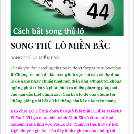
SONG THỦ LÔ MIỀN BẮC
SONG THỦ LÔ MIỀN BẮC
Thank you for reading this post, don't forget to subscribe!
♛ Chúng tôi luôn đi đầu trong lĩnh vực soi cầu và dự đoán
lô đề hàng ngày chuẩn nhất mọi diễn đàn. Chúng tôi không
ngừng phát triển và phát minh ra nhiều phương pháp soi
cầu giải đặc biệt chính xác. Cầu kèo lô đề của chúng tôi
không giống với bất cứ hệ thống cầu kèo nào trên mạng.
Bạn chơi LÔ ĐỀ mà chưa bao giờ biết mùi CHIẾN THẮNG?
Vì Sao?. Vì bạn chưa biết cách Chốt Số và chưa có kinh
nghiệm trong lĩnh vực Soi Lô Đề. Chính vì thế, hãy để Đội
Ngũ chuyên gia Soi Cầu đầy kinh nghiệm của chúng tôi