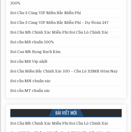
100%
Soi Cầu 3 Càng VIP Miền Bắc Miễn Phí
Soi Cầu 3 Càng VIP Miền Bắc Miễn Phí – Dự Đoán 247
Soi Cầu Mb Chính Xác Miễn Phí Soi Cầu Lô Chính Xác
Soi cầu MB chuẩn 100%
Soi Cau Mb Rong Bach Kim
Soi cầu MB Víp nhất
Soi Cầu Miền Bắc Chính Xác 100 – Cầu Lô XSMB Hôm Nay
Soi cầu MN chuẩn xác
Soi cầu MT chuẩn xác
BÀI VIẾT MỚI
Soi Cầu Mb Chính Xác Miễn Phí Soi Cầu Lô Chính Xác