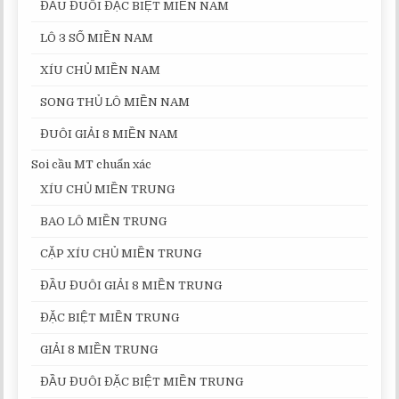
ĐẦU ĐUÔI ĐẶC BIỆT MIỀN NAM
LÔ 3 SỐ MIỀN NAM
XÍU CHỦ MIỀN NAM
SONG THỦ LÔ MIỀN NAM
ĐUÔI GIẢI 8 MIỀN NAM
Soi cầu MT chuẩn xác
XÍU CHỦ MIỀN TRUNG
BAO LÔ MIỀN TRUNG
CẶP XÍU CHỦ MIỀN TRUNG
ĐẦU ĐUÔI GIẢI 8 MIỀN TRUNG
ĐẶC BIỆT MIỀN TRUNG
GIẢI 8 MIỀN TRUNG
ĐẦU ĐUÔI ĐẶC BIỆT MIỀN TRUNG