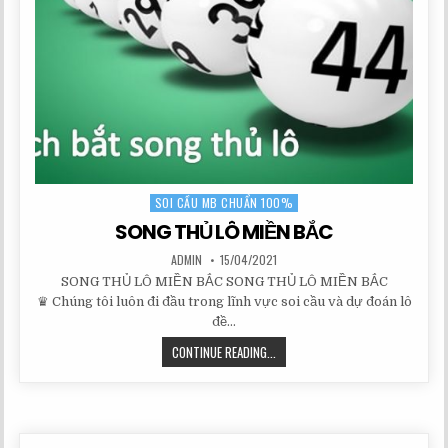
SOI CẦU MB CHUẨN 100%
Posted
in
SONG THỦ LÔ MIỀN BẮC
AUTHOR:
PUBLISHED
ADMIN
15/04/2021
DATE:
SONG THỦ LÔ MIỀN BẮC SONG THỦ LÔ MIỀN BẮC
♛ Chúng tôi luôn đi đầu trong lĩnh vực soi cầu và dự đoán lô
đề…
SONG
CONTINUE READING...
THỦ
LÔ
MIỀN
BẮC