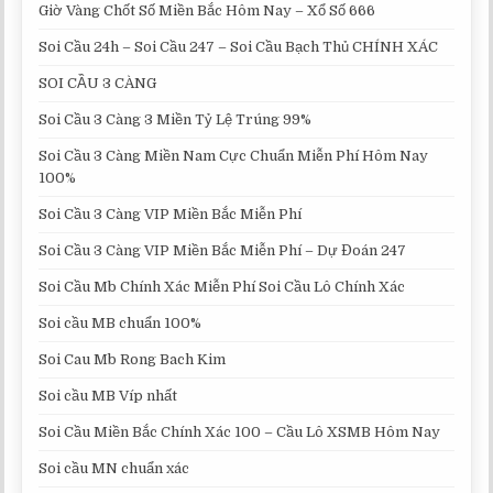
Giờ Vàng Chốt Số Miền Bắc Hôm Nay – Xổ Số 666
Soi Cầu 24h – Soi Cầu 247 – Soi Cầu Bạch Thủ CHÍNH XÁC
SOI CẦU 3 CÀNG
Soi Cầu 3 Càng 3 Miền Tỷ Lệ Trúng 99%
Soi Cầu 3 Càng Miền Nam Cực Chuẩn Miễn Phí Hôm Nay
100%
Soi Cầu 3 Càng VIP Miền Bắc Miễn Phí
Soi Cầu 3 Càng VIP Miền Bắc Miễn Phí – Dự Đoán 247
Soi Cầu Mb Chính Xác Miễn Phí Soi Cầu Lô Chính Xác
Soi cầu MB chuẩn 100%
Soi Cau Mb Rong Bach Kim
Soi cầu MB Víp nhất
Soi Cầu Miền Bắc Chính Xác 100 – Cầu Lô XSMB Hôm Nay
Soi cầu MN chuẩn xác