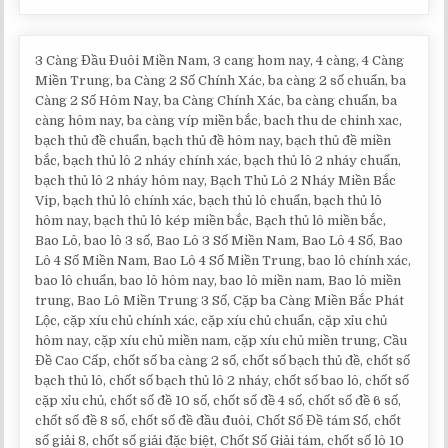
3 Càng Đầu Đuôi Miền Nam, 3 cang hom nay, 4 càng, 4 Càng
Miền Trung, ba Càng 2 Số Chính Xác, ba càng 2 số chuẩn, ba
Càng 2 Số Hôm Nay, ba Càng Chính Xác, ba càng chuẩn, ba
càng hôm nay, ba càng víp miền bắc, bach thu de chinh xac,
bạch thủ đề chuẩn, bạch thủ đề hôm nay, bạch thủ đề miền
bắc, bạch thủ lô 2 nháy chính xác, bạch thủ lô 2 nháy chuẩn,
bạch thủ lô 2 nháy hôm nay, Bạch Thủ Lô 2 Nháy Miền Bắc
Vip, bạch thủ lô chính xác, bạch thủ lô chuẩn, bạch thủ lô
hôm nay, bạch thủ lô kép miền bắc, Bạch thủ lô miền bắc,
Bao Lô, bao lô 3 số, Bao Lô 3 Số Miền Nam, Bao Lô 4 Số, Bao
Lô 4 Số Miền Nam, Bao Lô 4 Số Miền Trung, bao lô chính xác,
bao lô chuẩn, bao lô hôm nay, bao lô miền nam, Bao lô miền
trung, Bao Lô Miền Trung 3 Số, Cặp ba Càng Miền Bắc Phát
Lộc, cặp xíu chủ chính xác, cặp xíu chủ chuẩn, cặp xỉu chủ
hôm nay, cặp xíu chủ miền nam, cặp xíu chủ miền trung, Cầu
Đề Cao Cấp, chốt số ba càng 2 số, chốt số bạch thủ đề, chốt số
bạch thủ lô, chốt số bạch thủ lô 2 nháy, chốt số bao lô, chốt số
cặp xỉu chủ, chốt số đề 10 số, chốt số đề 4 số, chốt số đề 6 số,
chốt số đề 8 số, chốt số đề đầu đuôi, Chốt Số Đề tám Số, chốt
số giải 8, chốt số giải đặc biệt, Chốt Số Giải tám, chốt số lô 10