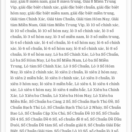
nay, giải 8 miền nam, giai 8 mien trung, Giải 8 Miền Trung
Vip, giải đặc biệt chính xác, giải đặc biệt chuẩn, giải đặc biệt
hôm nay, giải đặc biệt miền nam, giải đặc biệt miền trung,
Giải tám Chính Xác, Giải tám Chuẩn, Giải tám Hôm Nay, Giải
tám Miền Nam, Giải tám Miền Trung Vip, lô 10 số chính xác,
lô 10 số chuẩn, lô 10 số hôm nay, lô 3 số chính xác, lô 3 số
chuẩn, lô 3 số hôm nay, lô 3 số miền nam, lô 3 số miền trung,
lô 4 số chính xác, lô 4 số chuẩn, lô 4 số hôm nay, lô 6 số chính
xác, lô 6 số chuẩn, lô 6 số hôm nay, lô 8 số chính xác, lô 8 số
chuẩn, lô 8 số hôm nay, Lô ba Số Chính Xác, Lô ba Số Chuẩn,
Lô ba Số Hôm Nay, Lô ba Số Miền Nam, Lô ba Số Miền
Trung, Lô tám Số Chính Xác, Lô 3 Số Chuẩn, Lô 3 Số Hôm
Nay, lô xiên 2 chính xác, lô xiên 2 chuẩn, lô xiên 2 hôm nay,
lô xiên 2 miền bắc, lô xiên 3 chính xác, Lô xiên 3 chuẩn, lô
xiên 3 hôm nay, lô xiên 3 miền bắc, Lô xiên 4, lô xiên 4 chính
xác, Lô xiên 4 hôm nay, lô xiên 4 miền bắc, Lô Xiên ba Chính
Xác, Lô Xiên ba Chuẩn, Lô Xiên ba Hôm Nay, Lô Xiên ba
Miền Bắc, Số Chuẩn ba Càng 2 Số, Số Chuẩn Bạch Thủ Đề, Số
Chuẩn Bạch Thủ Lô, Số Chuẩn Bạch Thủ Lô 2 Nháy, Số Chuẩn
Bao Lô, Số Chuẩn Cặp Xỉu Chủ, Số Chuẩn Đề 10 Số, Số Chuẩn
Đề 4 Số, Số Chuẩn Đề 6 Số, số chuẩn đề 8 số, Số Chuẩn Đề Đầu
Đuôi, Số Chuẩn Đề tám Số, số chuẩn giải 8, Số Chuẩn Giải Đặc
Biệt, Số Chuẩn Giải tám, Số Chuẩn Lô 10 Số, số chuẩn lô 3 số,