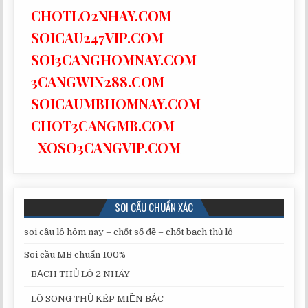
CHOTLO2NHAY.COM
SOICAU247VIP.COM
SOI3CANGHOMNAY.COM
3CANGWIN288.COM
SOICAUMBHOMNAY.COM
CHOT3CANGMB.COM
XOSO3CANGVIP.COM
SOI CẦU CHUẨN XÁC
soi cầu lô hôm nay – chốt số đề – chốt bạch thủ lô
Soi cầu MB chuẩn 100%
BẠCH THỦ LÔ 2 NHÁY
LÔ SONG THỦ KÉP MIỀN BẮC