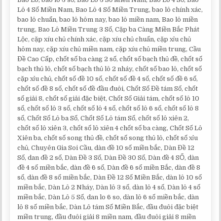
Lô 4 Số Miền Nam, Bao Lô 4 Số Miền Trung, bao lô chính xác,
bao lô chuẩn, bao lô hôm nay, bao lô miền nam, Bao lô miền
trung, Bao Lô Miền Trung 3 Số, Cặp ba Càng Miền Bắc Phát
Lộc, cặp xíu chủ chính xác, cặp xíu chủ chuẩn, cặp xỉu chủ
hôm nay, cặp xíu chủ miền nam, cặp xíu chủ miền trung, Cầu
Đề Cao Cấp, chốt số ba càng 2 số, chốt số bạch thủ đề, chốt số
bạch thủ lô, chốt số bạch thủ lô 2 nháy, chốt số bao lô, chốt số
cặp xỉu chủ, chốt số đề 10 số, chốt số đề 4 số, chốt số đề 6 số,
chốt số đề 8 số, chốt số đề đầu đuôi, Chốt Số Đề tám Số, chốt
số giải 8, chốt số giải đặc biệt, Chốt Số Giải tám, chốt số lô 10
số, chốt số lô 3 số, chốt số lô 4 số, chốt số lô 6 số, chốt số lô 8
số, Chốt Số Lô ba Số, Chốt Số Lô tám Số, chốt số lô xiên 2,
chốt số lô xiên 3, chốt số lô xiên 4 chốt số ba càng, Chốt Số Lô
Xiên ba, chốt số song thủ đề, chốt số song thủ lô, chốt số xỉu
chủ, Chuyên Gia Soi Cầu, dàn đề 10 số miền bắc, Dàn Đề 12
Số, dan đề 2 số, Dàn Đề 3 Số, Dàn Đề 30 Số, Dàn đề 4 SỐ, dàn
đề 4 số miền bắc, dàn đề 6 số, Dàn đề 6 số miền Bắc, dàn đề 8
số, dàn đề 8 số miền bắc, Dàn Đề 12 Số Miền Bắc, dàn lô 10 số
miền bắc, Dàn Lô 2 Nháy, Dàn lô 3 số, dàn lô 4 số, Dàn lô 4 số
miền bắc, Dàn Lô 5 Số, dan lo 6 so, dàn lô 6 số miền bắc, dàn
lô 8 số miền bắc, Dàn Lô tám Số Miền Bắc, đầu đuôi đặc biệt
miền trung, đầu đuôi giải 8 miền nam, đầu đuôi giải 8 miền