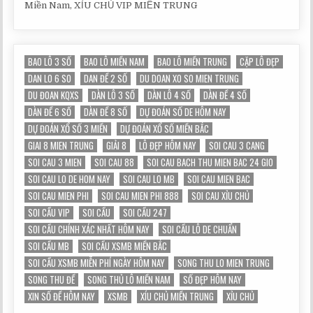
Miền Nam, XỈU CHỦ VIP MIỀN TRUNG
BAO LÔ 3 SỐ
BAO LÔ MIỀN NAM
BAO LÔ MIỀN TRUNG
CẶP LÔ ĐẸP
DAN LO 6 SO
DAN ĐỀ 2 SỐ
DU DOAN XO SO MIEN TRUNG
DU ĐOAN KQXS
DÀN LÔ 3 SỐ
DÀN LÔ 4 SỐ
DÀN ĐỀ 4 SỐ
DÀN ĐỀ 6 SỐ
DÀN ĐỀ 8 SỐ
DỰ ĐOÁN SỐ DE HÔM NAY
DỰ ĐOÁN XỔ SỐ 3 MIỀN
DỰ ĐOÁN XỔ SỐ MIỀN BẮC
GIAI 8 MIEN TRUNG
GIẢI 8
LÔ ĐẸP HÔM NAY
SOI CAU 3 CANG
SOI CAU 3 MIEN
SOI CAU 88
SOI CAU BACH THU MIEN BAC 24 GIO
SOI CAU LO DE HOM NAY
SOI CAU LO MB
SOI CAU MIEN BAC
SOI CAU MIEN PHI
SOI CAU MIEN PHI 888
SOI CAU XỈU CHỦ
SOI CẦU VIP
SOI CẦU
SOI CẦU 247
SOI CẦU CHÍNH XÁC NHẤT HÔM NAY
SOI CẦU LÔ DE CHUẨN
SOI CẦU MB
SOI CẦU XSMB MIỀN BẮC
SOI CẦU XSMB MIỄN PHÍ NGÀY HÔM NAY
SONG THU LO MIEN TRUNG
SONG THU ĐỀ
SONG THỦ LÔ MIỀN NAM
SỐ ĐẸP HÔM NAY
XIN SỐ ĐỀ HÔM NAY
XSMB
XÍU CHỦ MIỀN TRUNG
XỈU CHỦ