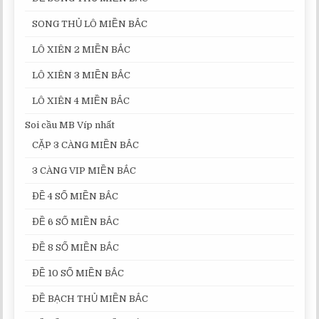
SONG THỦ LÔ MIỀN BẮC
LÔ XIÊN 2 MIỀN BẮC
LÔ XIÊN 3 MIỀN BẮC
LÔ XIÊN 4 MIỀN BẮC
Soi cầu MB Víp nhất
CẶP 3 CÀNG MIỀN BẮC
3 CÀNG VIP MIỀN BẮC
ĐỀ 4 SỐ MIỀN BẮC
ĐỀ 6 SỐ MIỀN BẮC
ĐỀ 8 SỐ MIỀN BẮC
ĐỀ 10 SỐ MIỀN BẮC
ĐỀ BẠCH THỦ MIỀN BẮC