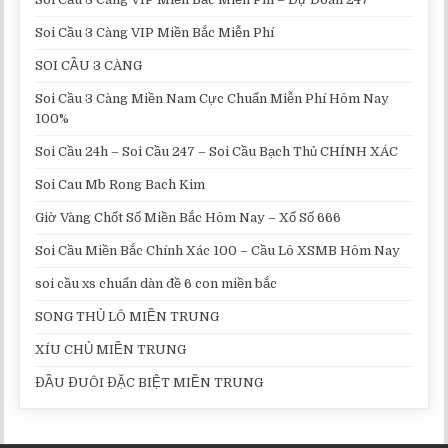
Soi Cầu 3 Càng VIP Miền Bắc Miễn Phí
SOI CẦU 3 CÀNG
Soi Cầu 3 Càng Miền Nam Cực Chuẩn Miễn Phí Hôm Nay
100%
Soi Cầu 24h – Soi Cầu 247 – Soi Cầu Bạch Thủ CHÍNH XÁC
Soi Cau Mb Rong Bach Kim
Giờ Vàng Chốt Số Miền Bắc Hôm Nay – Xổ Số 666
Soi Cầu Miền Bắc Chính Xác 100 – Cầu Lô XSMB Hôm Nay
soi cầu xs chuẩn dàn đề 6 con miền bắc
SONG THỦ LÔ MIỀN TRUNG
XÍU CHỦ MIỀN TRUNG
ĐẦU ĐUÔI ĐẶC BIỆT MIỀN TRUNG