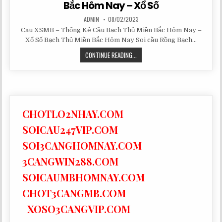
Bắc Hôm Nay – Xổ Số
AUTHOR:
PUBLISHED
ADMIN
08/02/2023
DATE:
Cau XSMB – Thống Kê Cầu Bạch Thủ Miền Bắc Hôm Nay –
Xổ Số Bạch Thủ Miền Bắc Hôm Nay Soi cầu Rồng Bạch…
CAU
CONTINUE READING...
XSMB
–
THỐNG
KÊ
CẦU
CHOTLO2NHAY.COM
BẠCH
THỦ
SOICAU247VIP.COM
MIỀN
SOI3CANGHOMNAY.COM
BẮC
HÔM
3CANGWIN288.COM
NAY
–
SOICAUMBHOMNAY.COM
XỔ
CHOT3CANGMB.COM
SỐ
XOSO3CANGVIP.COM