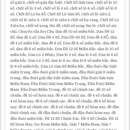
số giải 8, chốt số giải đặc biệt, Chốt Số Giải tám, chốt số lô 10
số, chốt số lô 3 số, chốt số lô 4 số, chốt số lô 6 số, chốt số lô 8
số, Chốt Số Lô ba Số, Chốt Số Lô tám Số, chốt số lô xiên 2,
chốt số lô xiên 3, chốt số lô xiên 4 chốt số ba càng, Chốt Số Lô
Xiên ba, chốt số song thủ đề, chốt số song thủ lô, chốt số xỉu
chủ, Chuyên Gia Soi Cầu, dàn đề 10 số miền bắc, Dàn Đề 12
Số, dan đề 2 số, Dàn Đề 3 Số, Dàn Đề 30 Số, Dàn đề 4 SỐ, dàn
đề 4 số miền bắc, dàn đề 6 số, Dàn đề 6 số miền Bắc, dàn đề 8
số, dàn đề 8 số miền bắc, Dàn Đề 12 Số Miền Bắc, dàn lô 10 số
miền bắc, Dàn Lô 2 Nháy, Dàn lô 3 số, dàn lô 4 số, Dàn lô 4 số
miền bắc, Dàn Lô 5 Số, dan lo 6 so, dàn lô 6 số miền bắc, dàn
lô 8 số miền bắc, Dàn Lô tám Số Miền Bắc, đầu đuôi đặc biệt
miền trung, đầu đuôi giải 8 miền nam, đầu đuôi giải 8 miền
trung, đầu đuôi giải đặc biệt miền nam, Đầu Đuôi Giải tám
Miền Nam, Đầu Đuôi Giải tám Miền Trung, Đầu Đuôi Miền
Nam, Đầu Đuôi Miền Trung, đề 10 số chính xác, đề 10 số
chuẩn, đề 10 số hôm nay, đề 4 số chính xác, đề 4 số chuẩn, đề
4 số hôm nay, đề 6 số chính xác, đề 6 số chuẩn, đề 6 số hôm
nay, đề 8 số chính xác, đề 8 số chuẩn, đề 8 số hôm nay, đề đầu
đuôi chính xác, đề đầu đuôi chuẩn, đề đầu đuôi hôm nay, đề
đầu đuôi miền bắc, Đề 12 Số Chính Xác, Đề 3 Số Chuẩn, Đề 12
Số Hôm Nay, Dự Đoán Miền Bắc, Giải 7 Miền Nam, Giải 7