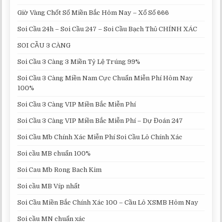
Giờ Vàng Chốt Số Miền Bắc Hôm Nay – Xổ Số 666
Soi Cầu 24h – Soi Cầu 247 – Soi Cầu Bạch Thủ CHÍNH XÁC
SOI CẦU 3 CÀNG
Soi Cầu 3 Càng 3 Miền Tỷ Lệ Trúng 99%
Soi Cầu 3 Càng Miền Nam Cực Chuẩn Miễn Phí Hôm Nay
100%
Soi Cầu 3 Càng VIP Miền Bắc Miễn Phí
Soi Cầu 3 Càng VIP Miền Bắc Miễn Phí – Dự Đoán 247
Soi Cầu Mb Chính Xác Miễn Phí Soi Cầu Lô Chính Xác
Soi cầu MB chuẩn 100%
Soi Cau Mb Rong Bach Kim
Soi cầu MB Víp nhất
Soi Cầu Miền Bắc Chính Xác 100 – Cầu Lô XSMB Hôm Nay
Soi cầu MN chuẩn xác