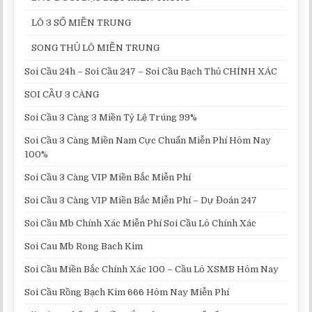
LÔ 3 SỐ MIỀN TRUNG
SONG THỦ LÔ MIỀN TRUNG
Soi Cầu 24h – Soi Cầu 247 – Soi Cầu Bạch Thủ CHÍNH XÁC
SOI CẦU 3 CÀNG
Soi Cầu 3 Càng 3 Miền Tỷ Lệ Trúng 99%
Soi Cầu 3 Càng Miền Nam Cực Chuẩn Miễn Phí Hôm Nay
100%
Soi Cầu 3 Càng VIP Miền Bắc Miễn Phí
Soi Cầu 3 Càng VIP Miền Bắc Miễn Phí – Dự Đoán 247
Soi Cầu Mb Chính Xác Miễn Phí Soi Cầu Lô Chính Xác
Soi Cau Mb Rong Bach Kim
Soi Cầu Miền Bắc Chính Xác 100 – Cầu Lô XSMB Hôm Nay
Soi Cầu Rồng Bạch Kim 666 Hôm Nay Miễn Phí