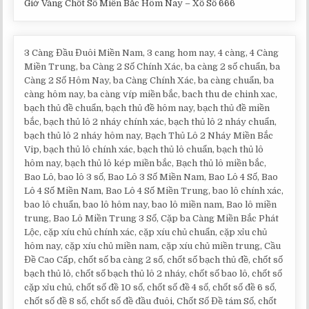
Giờ Vàng Chốt Số Miền Bắc Hôm Nay – Xổ Số 666
3 Càng Đầu Đuôi Miền Nam, 3 cang hom nay, 4 càng, 4 Càng
Miền Trung, ba Càng 2 Số Chính Xác, ba càng 2 số chuẩn, ba
Càng 2 Số Hôm Nay, ba Càng Chính Xác, ba càng chuẩn, ba
càng hôm nay, ba càng víp miền bắc, bach thu de chinh xac,
bạch thủ đề chuẩn, bạch thủ đề hôm nay, bạch thủ đề miền
bắc, bạch thủ lô 2 nháy chính xác, bạch thủ lô 2 nháy chuẩn,
bạch thủ lô 2 nháy hôm nay, Bạch Thủ Lô 2 Nháy Miền Bắc
Vip, bạch thủ lô chính xác, bạch thủ lô chuẩn, bạch thủ lô
hôm nay, bạch thủ lô kép miền bắc, Bạch thủ lô miền bắc,
Bao Lô, bao lô 3 số, Bao Lô 3 Số Miền Nam, Bao Lô 4 Số, Bao
Lô 4 Số Miền Nam, Bao Lô 4 Số Miền Trung, bao lô chính xác,
bao lô chuẩn, bao lô hôm nay, bao lô miền nam, Bao lô miền
trung, Bao Lô Miền Trung 3 Số, Cặp ba Càng Miền Bắc Phát
Lộc, cặp xíu chủ chính xác, cặp xíu chủ chuẩn, cặp xỉu chủ
hôm nay, cặp xíu chủ miền nam, cặp xíu chủ miền trung, Cầu
Đề Cao Cấp, chốt số ba càng 2 số, chốt số bạch thủ đề, chốt số
bạch thủ lô, chốt số bạch thủ lô 2 nháy, chốt số bao lô, chốt số
cặp xỉu chủ, chốt số đề 10 số, chốt số đề 4 số, chốt số đề 6 số,
chốt số đề 8 số, chốt số đề đầu đuôi, Chốt Số Đề tám Số, chốt