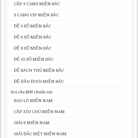
CẶP 3 CÀNG MIỀN BẮC
3 CÀNG VIP MIỀN BẮC
ĐỀ 4 SỐ MIỀN BẮC
ĐỀ 6 SỐ MIỀN BẮC
ĐỀ 8 SỐ MIỀN BẮC
ĐỀ 10 SỐ MIỀN BẮC
ĐỀ BẠCH THỦ MIỀN BẮC
ĐỀ ĐẦU ĐUÔI MIỀN BẮC
Soi cầu MN chuẩn xác
BAO LÔ MIỀN NAM
CẶP XÍU CHỦ MIỀN NAM
GIẢI 8 MIỀN NAM
GIẢI ĐẶC BIỆT MIỀN NAM