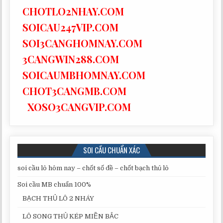
CHOTLO2NHAY.COM
SOICAU247VIP.COM
SOI3CANGHOMNAY.COM
3CANGWIN288.COM
SOICAUMBHOMNAY.COM
CHOT3CANGMB.COM
XOSO3CANGVIP.COM
SOI CẦU CHUẨN XÁC
soi cầu lô hôm nay – chốt số đề – chốt bạch thủ lô
Soi cầu MB chuẩn 100%
BẠCH THỦ LÔ 2 NHÁY
LÔ SONG THỦ KÉP MIỀN BẮC