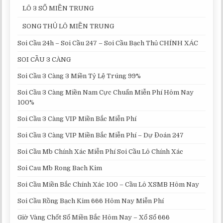
LÔ 3 SỐ MIỀN TRUNG
SONG THỦ LÔ MIỀN TRUNG
Soi Cầu 24h – Soi Cầu 247 – Soi Cầu Bạch Thủ CHÍNH XÁC
SOI CẦU 3 CÀNG
Soi Cầu 3 Càng 3 Miền Tỷ Lệ Trúng 99%
Soi Cầu 3 Càng Miền Nam Cực Chuẩn Miễn Phí Hôm Nay
100%
Soi Cầu 3 Càng VIP Miền Bắc Miễn Phí
Soi Cầu 3 Càng VIP Miền Bắc Miễn Phí – Dự Đoán 247
Soi Cầu Mb Chính Xác Miễn Phí Soi Cầu Lô Chính Xác
Soi Cau Mb Rong Bach Kim
Soi Cầu Miền Bắc Chính Xác 100 – Cầu Lô XSMB Hôm Nay
Soi Cầu Rồng Bạch Kim 666 Hôm Nay Miễn Phí
Giờ Vàng Chốt Số Miền Bắc Hôm Nay – Xổ Số 666