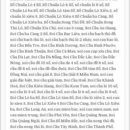
Số Chuẩn Lô 4 Số, Số Chuẩn Lô 6 Số, số chuẩn lô 8 số, Số
Chuẩn Lô ba Số, Số Chuẩn Lô tám Số, Số Chuẩn Lô Xiên 2, số
chuẩn lô xiên 3, Số Chuẩn Lô Xiên 4 Số Chuẩn ba Càng, Số
Chuẩn Lô Xiên ba, Số Chuẩn Song Thủ Đề, Số Chuẩn Song
Thủ Lô, Số Chuẩn Xỉu Chủ, soi cau 3 cang, Soi Cầu An Giang,
Soi Cầu ba Càng 2 Số, Soi Cầu Bạc Liêu, soi cầu bạch thủ đề,
soi cầu bạch thủ lô, soi cầu bạch thủ lô 2 nháy, soi cau bao lô,
Soi Cầu Bến Tre, Soi Cầu Bình Dương, Soi Cầu Bình Phước,
Soi Cầu Bình Thuận, Soi Cầu Cà Mau, soi cau cap xiu chu, Soi
Cầu Đà Lạt, Soi Cầu Đà Nẵng, Soi Cầu Đắc Lắc, Soi Cầu Đắc
Nông, soi cầu đề 10 số, soi cầu de 4 số, soi cầu đề 6 số, soi
cầu đề 8 số, soi cầu đề đầu đuôi, Soi Cầu Đề tám Số, Soi Cầu
Đồng Nai, soi cầu giải 8, Soi Cầu Giải 8 Miền Nam, soi cau
giải đặc biệt, Soi cầu giải tám, Soi Cầu Huế, Soi Cầu Khánh
Hoà, Soi Cầu Kiên Giang, Soi Cầu Kom Tum, soi cầu lô 10 số,
soi cầu lô 3 số, Soi cầu lô 4 số, soi cầu lô 6 số, soi cầu lô 8 số,
Soi Cầu Lô ba Số, Soi Cầu Lô tám Số, Soi cầu lô xiên 2, soi cau
lo xien 3, Soi Cầu Lô Xiên 4 Soi Cầu ba Càng, Soi Cầu Lô Xiên
ba, Soi Cầu Long An, soi cau mien bac, soi cau mien nam, soi
cau mien trung, Soi Cầu Phú Yên, Soi Cầu Quảng Nam, Soi
Cầu Quảng Ngãi, Soi Cầu Số Miền Bắc, soi cầu song thủ đề,
Soi cầu song thủ lô, Soi Cầu Tây Ninh, Soi Cầu Thành Phố,