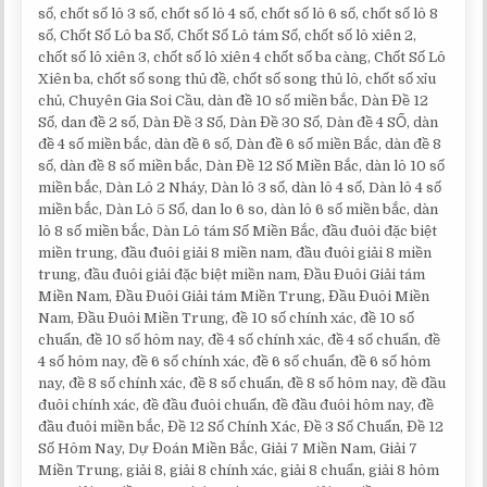
số, chốt số lô 3 số, chốt số lô 4 số, chốt số lô 6 số, chốt số lô 8
số, Chốt Số Lô ba Số, Chốt Số Lô tám Số, chốt số lô xiên 2,
chốt số lô xiên 3, chốt số lô xiên 4 chốt số ba càng, Chốt Số Lô
Xiên ba, chốt số song thủ đề, chốt số song thủ lô, chốt số xỉu
chủ, Chuyên Gia Soi Cầu, dàn đề 10 số miền bắc, Dàn Đề 12
Số, dan đề 2 số, Dàn Đề 3 Số, Dàn Đề 30 Số, Dàn đề 4 SỐ, dàn
đề 4 số miền bắc, dàn đề 6 số, Dàn đề 6 số miền Bắc, dàn đề 8
số, dàn đề 8 số miền bắc, Dàn Đề 12 Số Miền Bắc, dàn lô 10 số
miền bắc, Dàn Lô 2 Nháy, Dàn lô 3 số, dàn lô 4 số, Dàn lô 4 số
miền bắc, Dàn Lô 5 Số, dan lo 6 so, dàn lô 6 số miền bắc, dàn
lô 8 số miền bắc, Dàn Lô tám Số Miền Bắc, đầu đuôi đặc biệt
miền trung, đầu đuôi giải 8 miền nam, đầu đuôi giải 8 miền
trung, đầu đuôi giải đặc biệt miền nam, Đầu Đuôi Giải tám
Miền Nam, Đầu Đuôi Giải tám Miền Trung, Đầu Đuôi Miền
Nam, Đầu Đuôi Miền Trung, đề 10 số chính xác, đề 10 số
chuẩn, đề 10 số hôm nay, đề 4 số chính xác, đề 4 số chuẩn, đề
4 số hôm nay, đề 6 số chính xác, đề 6 số chuẩn, đề 6 số hôm
nay, đề 8 số chính xác, đề 8 số chuẩn, đề 8 số hôm nay, đề đầu
đuôi chính xác, đề đầu đuôi chuẩn, đề đầu đuôi hôm nay, đề
đầu đuôi miền bắc, Đề 12 Số Chính Xác, Đề 3 Số Chuẩn, Đề 12
Số Hôm Nay, Dự Đoán Miền Bắc, Giải 7 Miền Nam, Giải 7
Miền Trung, giải 8, giải 8 chính xác, giải 8 chuẩn, giải 8 hôm