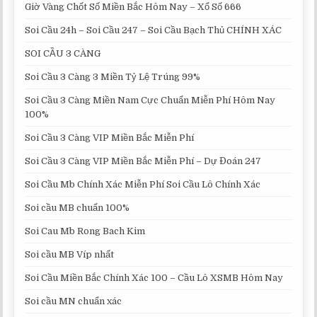
Giờ Vàng Chốt Số Miền Bắc Hôm Nay – Xổ Số 666
Soi Cầu 24h – Soi Cầu 247 – Soi Cầu Bạch Thủ CHÍNH XÁC
SOI CẦU 3 CÀNG
Soi Cầu 3 Càng 3 Miền Tỷ Lệ Trúng 99%
Soi Cầu 3 Càng Miền Nam Cực Chuẩn Miễn Phí Hôm Nay
100%
Soi Cầu 3 Càng VIP Miền Bắc Miễn Phí
Soi Cầu 3 Càng VIP Miền Bắc Miễn Phí – Dự Đoán 247
Soi Cầu Mb Chính Xác Miễn Phí Soi Cầu Lô Chính Xác
Soi cầu MB chuẩn 100%
Soi Cau Mb Rong Bach Kim
Soi cầu MB Víp nhất
Soi Cầu Miền Bắc Chính Xác 100 – Cầu Lô XSMB Hôm Nay
Soi cầu MN chuẩn xác