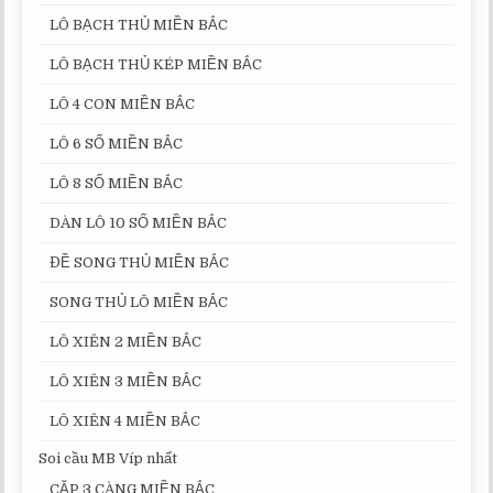
LÔ BẠCH THỦ MIỀN BẮC
LÔ BẠCH THỦ KÉP MIỀN BẮC
LÔ 4 CON MIỀN BẮC
LÔ 6 SỐ MIỀN BẮC
LÔ 8 SỐ MIỀN BẮC
DÀN LÔ 10 SỐ MIỀN BẮC
ĐỀ SONG THỦ MIỀN BẮC
SONG THỦ LÔ MIỀN BẮC
LÔ XIÊN 2 MIỀN BẮC
LÔ XIÊN 3 MIỀN BẮC
LÔ XIÊN 4 MIỀN BẮC
Soi cầu MB Víp nhất
CẶP 3 CÀNG MIỀN BẮC