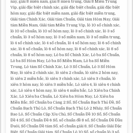
nay, giải 8 miền nam, giai 8 mien trung, Giải 8 Miền Trung
Vip, giải đặc biệt chính xác, giải đặc biệt chuẩn, giải đặc biệt
hôm nay, giải đặc biệt miền nam, giải đặc biệt miền trung,
Giải tám Chính Xác, Giải tám Chuẩn, Giải tám Hôm Nay, Giải
tám Miền Nam, Giải tám Miền Trung Vip, lô 10 số chính xác,
lô 10 số chuẩn, lô 10 số hôm nay, lô 3 số chính xác, lô 3 số
chuẩn, lô 3 số hôm nay, lô 3 số miền nam, lô 3 số miền trung,
lô 4 số chính xác, lô 4 số chuẩn, lô 4 số hôm nay, lô 6 số chính
xác, lô 6 số chuẩn, lô 6 số hôm nay, lô 8 số chính xác, lô 8 số
chuẩn, lô 8 số hôm nay, Lô ba Số Chính Xác, Lô ba Số Chuẩn,
Lô ba Số Hôm Nay, Lô ba Số Miền Nam, Lô ba Số Miền
Trung, Lô tám Số Chính Xác, Lô 3 Số Chuẩn, Lô 3 Số Hôm
Nay, lô xiên 2 chính xác, lô xiên 2 chuẩn, lô xiên 2 hôm nay,
lô xiên 2 miền bắc, lô xiên 3 chính xác, Lô xiên 3 chuẩn, lô
xiên 3 hôm nay, lô xiên 3 miền bắc, Lô xiên 4, lô xiên 4 chính
xác, Lô xiên 4 hôm nay, lô xiên 4 miền bắc, Lô Xiên ba Chính
Xác, Lô Xiên ba Chuẩn, Lô Xiên ba Hôm Nay, Lô Xiên ba
Miền Bắc, Số Chuẩn ba Càng 2 Số, Số Chuẩn Bạch Thủ Đề, Số
Chuẩn Bạch Thủ Lô, Số Chuẩn Bạch Thủ Lô 2 Nháy, Số Chuẩn
Bao Lô, Số Chuẩn Cặp Xỉu Chủ, Số Chuẩn Đề 10 Số, Số Chuẩn
Đề 4 Số, Số Chuẩn Đề 6 Số, số chuẩn đề 8 số, Số Chuẩn Đề Đầu
Đuôi, Số Chuẩn Đề tám Số, số chuẩn giải 8, Số Chuẩn Giải Đặc
Biệt, Số Chuẩn Giải tám, Số Chuẩn Lô 10 Số, số chuẩn lô 3 số,