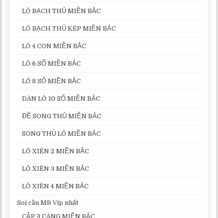
LÔ BẠCH THỦ MIỀN BẮC
LÔ BẠCH THỦ KÉP MIỀN BẮC
LÔ 4 CON MIỀN BẮC
LÔ 6 SỐ MIỀN BẮC
LÔ 8 SỐ MIỀN BẮC
DÀN LÔ 10 SỐ MIỀN BẮC
ĐỀ SONG THỦ MIỀN BẮC
SONG THỦ LÔ MIỀN BẮC
LÔ XIÊN 2 MIỀN BẮC
LÔ XIÊN 3 MIỀN BẮC
LÔ XIÊN 4 MIỀN BẮC
Soi cầu MB Víp nhất
CẶP 3 CÀNG MIỀN BẮC