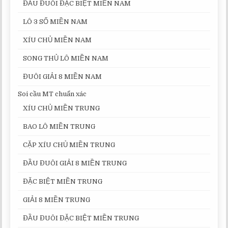
ĐẦU ĐUÔI ĐẶC BIỆT MIỀN NAM
LÔ 3 SỐ MIỀN NAM
XÍU CHỦ MIỀN NAM
SONG THỦ LÔ MIỀN NAM
ĐUÔI GIẢI 8 MIỀN NAM
Soi cầu MT chuẩn xác
XÍU CHỦ MIỀN TRUNG
BAO LÔ MIỀN TRUNG
CẶP XÍU CHỦ MIỀN TRUNG
ĐẦU ĐUÔI GIẢI 8 MIỀN TRUNG
ĐẶC BIỆT MIỀN TRUNG
GIẢI 8 MIỀN TRUNG
ĐẦU ĐUÔI ĐẶC BIỆT MIỀN TRUNG