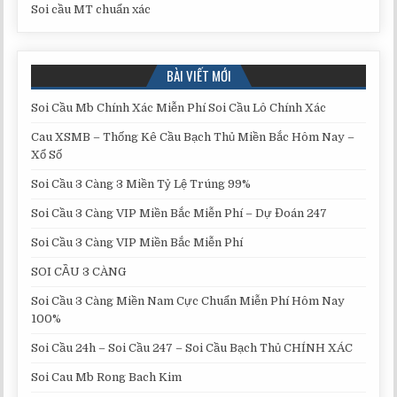
Soi cầu MT chuẩn xác
BÀI VIẾT MỚI
Soi Cầu Mb Chính Xác Miễn Phí Soi Cầu Lô Chính Xác
Cau XSMB – Thống Kê Cầu Bạch Thủ Miền Bắc Hôm Nay –
Xổ Số
Soi Cầu 3 Càng 3 Miền Tỷ Lệ Trúng 99%
Soi Cầu 3 Càng VIP Miền Bắc Miễn Phí – Dự Đoán 247
Soi Cầu 3 Càng VIP Miền Bắc Miễn Phí
SOI CẦU 3 CÀNG
Soi Cầu 3 Càng Miền Nam Cực Chuẩn Miễn Phí Hôm Nay
100%
Soi Cầu 24h – Soi Cầu 247 – Soi Cầu Bạch Thủ CHÍNH XÁC
Soi Cau Mb Rong Bach Kim