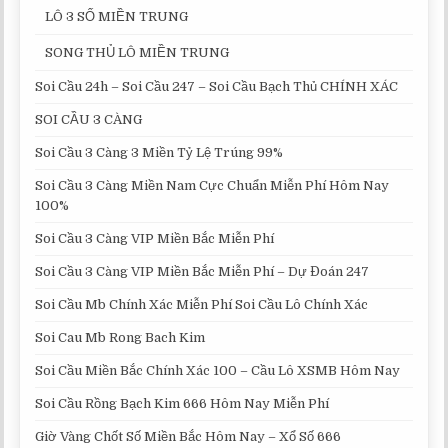
LÔ 3 SỐ MIỀN TRUNG
SONG THỦ LÔ MIỀN TRUNG
Soi Cầu 24h – Soi Cầu 247 – Soi Cầu Bạch Thủ CHÍNH XÁC
SOI CẦU 3 CÀNG
Soi Cầu 3 Càng 3 Miền Tỷ Lệ Trúng 99%
Soi Cầu 3 Càng Miền Nam Cực Chuẩn Miễn Phí Hôm Nay
100%
Soi Cầu 3 Càng VIP Miền Bắc Miễn Phí
Soi Cầu 3 Càng VIP Miền Bắc Miễn Phí – Dự Đoán 247
Soi Cầu Mb Chính Xác Miễn Phí Soi Cầu Lô Chính Xác
Soi Cau Mb Rong Bach Kim
Soi Cầu Miền Bắc Chính Xác 100 – Cầu Lô XSMB Hôm Nay
Soi Cầu Rồng Bạch Kim 666 Hôm Nay Miễn Phí
Giờ Vàng Chốt Số Miền Bắc Hôm Nay – Xổ Số 666