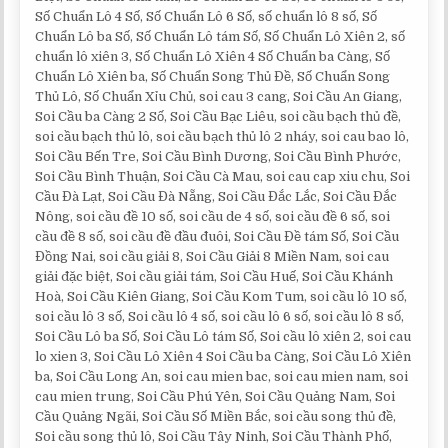
Số Chuẩn Lô 4 Số, Số Chuẩn Lô 6 Số, số chuẩn lô 8 số, Số
Chuẩn Lô ba Số, Số Chuẩn Lô tám Số, Số Chuẩn Lô Xiên 2, số
chuẩn lô xiên 3, Số Chuẩn Lô Xiên 4 Số Chuẩn ba Càng, Số
Chuẩn Lô Xiên ba, Số Chuẩn Song Thủ Đề, Số Chuẩn Song
Thủ Lô, Số Chuẩn Xỉu Chủ, soi cau 3 cang, Soi Cầu An Giang,
Soi Cầu ba Càng 2 Số, Soi Cầu Bạc Liêu, soi cầu bạch thủ đề,
soi cầu bạch thủ lô, soi cầu bạch thủ lô 2 nháy, soi cau bao lô,
Soi Cầu Bến Tre, Soi Cầu Bình Dương, Soi Cầu Bình Phước,
Soi Cầu Bình Thuận, Soi Cầu Cà Mau, soi cau cap xiu chu, Soi
Cầu Đà Lạt, Soi Cầu Đà Nẵng, Soi Cầu Đắc Lắc, Soi Cầu Đắc
Nông, soi cầu đề 10 số, soi cầu de 4 số, soi cầu đề 6 số, soi
cầu đề 8 số, soi cầu đề đầu đuôi, Soi Cầu Đề tám Số, Soi Cầu
Đồng Nai, soi cầu giải 8, Soi Cầu Giải 8 Miền Nam, soi cau
giải đặc biệt, Soi cầu giải tám, Soi Cầu Huế, Soi Cầu Khánh
Hoà, Soi Cầu Kiên Giang, Soi Cầu Kom Tum, soi cầu lô 10 số,
soi cầu lô 3 số, Soi cầu lô 4 số, soi cầu lô 6 số, soi cầu lô 8 số,
Soi Cầu Lô ba Số, Soi Cầu Lô tám Số, Soi cầu lô xiên 2, soi cau
lo xien 3, Soi Cầu Lô Xiên 4 Soi Cầu ba Càng, Soi Cầu Lô Xiên
ba, Soi Cầu Long An, soi cau mien bac, soi cau mien nam, soi
cau mien trung, Soi Cầu Phú Yên, Soi Cầu Quảng Nam, Soi
Cầu Quảng Ngãi, Soi Cầu Số Miền Bắc, soi cầu song thủ đề,
Soi cầu song thủ lô, Soi Cầu Tây Ninh, Soi Cầu Thành Phố,