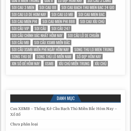
GIAI 8 MIEN TRUNG
GIẢI 8
LÔ ĐẸP HÔM NAY
SOI CAU 3 CANG
SOI CAU 3 MIEN
SOI CAU 88
SOI CAU BACH THU MIEN BAC 24 GIO
SOI CAU LO DE HOM NAY
SOI CAU LO MB
SOI CAU MIEN BAC
SOI CAU MIEN PHI
SOI CAU MIEN PHI 888
SOI CAU XỈU CHỦ
SOI CẦU VIP
SOI CẦU
SOI CẦU 247
SOI CẦU CHÍNH XÁC NHẤT HÔM NAY
SOI CẦU LÔ DE CHUẨN
SOI CẦU MB
SOI CẦU XSMB MIỀN BẮC
SOI CẦU XSMB MIỄN PHÍ NGÀY HÔM NAY
SONG THU LO MIEN TRUNG
SONG THU ĐỀ
SONG THỦ LÔ MIỀN NAM
SỐ ĐẸP HÔM NAY
XIN SỐ ĐỀ HÔM NAY
XSMB
XÍU CHỦ MIỀN TRUNG
XỈU CHỦ
DANH MỤC
Cau XSMB – Thống Kê Cầu Bạch Thủ Miền Bắc Hôm Nay –
Xổ Số
Chưa phân loại