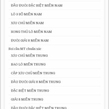
ĐẦU ĐUÔI ĐẶC BIỆT MIỀN NAM
LÔ 3 SỐ MIỀN NAM
XÍU CHỦ MIỀN NAM
SONG THỦ LÔ MIỀN NAM
ĐUÔI GIẢI 8 MIỀN NAM
Soi cầu MT chuẩn xác
XÍU CHỦ MIỀN TRUNG
BAO LÔ MIỀN TRUNG
CẶP XÍU CHỦ MIỀN TRUNG
ĐẦU ĐUÔI GIẢI 8 MIỀN TRUNG
ĐẶC BIỆT MIỀN TRUNG
GIẢI 8 MIỀN TRUNG
ĐẦU ĐUÔI ĐẶC BIỆT MIỀN TRUNG