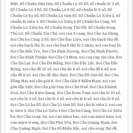
Biệt, Số Chuẩn Giải tám, Số Chuẩn Lô 10 Số, số chuẩn lô 3 số,
Số Chuẩn Lô 4 Số, Số Chuẩn Lô 6 Số, số chuẩn lô 8 số, Số
Chuẩn Lô ba Số, Số Chuẩn Lô tám Số, Số Chuẩn Lô Xiên 2, số
chuẩn lô xiên 3, Số Chuẩn Lô Xiên 4 Số Chuẩn ba Càng, Số
Chuẩn Lô Xiên ba, Số Chuẩn Song Thủ Đề, Số Chuẩn Song
Thủ Lô, Số Chuẩn Xỉu Chủ, soi cau 3 cang, Soi Cầu An Giang,
Soi Cầu ba Càng 2 Số, Soi Cầu Bạc Liêu, soi cầu bạch thủ đề,
soi cầu bạch thủ lô, soi cầu bạch thủ lô 2 nháy, soi cau bao lô,
Soi Cầu Bến Tre, Soi Cầu Bình Dương, Soi Cầu Bình Phước,
Soi Cầu Bình Thuận, Soi Cầu Cà Mau, soi cau cap xiu chu, Soi
Cầu Đà Lạt, Soi Cầu Đà Nẵng, Soi Cầu Đắc Lắc, Soi Cầu Đắc
Nông, soi cầu đề 10 số, soi cầu de 4 số, soi cầu đề 6 số, soi
cầu đề 8 số, soi cầu đề đầu đuôi, Soi Cầu Đề tám Số, Soi Cầu
Đồng Nai, soi cầu giải 8, Soi Cầu Giải 8 Miền Nam, soi cau
giải đặc biệt, Soi cầu giải tám, Soi Cầu Huế, Soi Cầu Khánh
Hoà, Soi Cầu Kiên Giang, Soi Cầu Kom Tum, soi cầu lô 10 số,
soi cầu lô 3 số, Soi cầu lô 4 số, soi cầu lô 6 số, soi cầu lô 8 số,
Soi Cầu Lô ba Số, Soi Cầu Lô tám Số, Soi cầu lô xiên 2, soi cau
lo xien 3, Soi Cầu Lô Xiên 4 Soi Cầu ba Càng, Soi Cầu Lô Xiên
ba, Soi Cầu Long An, soi cau mien bac, soi cau mien nam, soi
cau mien trung, Soi Cầu Phú Yên, Soi Cầu Quảng Nam, Soi
Cầu Quảng Ngãi, Soi Cầu Số Miền Bắc, soi cầu song thủ đề,