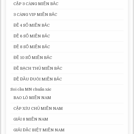
CẶP 3 CÀNG MIỀN BẮC
3 CÀNG VIP MIỀN BẮC
ĐỀ 4 SỐ MIỀN BẮC
ĐỀ 6 SỐ MIỀN BẮC
ĐỀ 8 SỐ MIỀN BẮC
ĐỀ 10 SỐ MIỀN BẮC
ĐỀ BẠCH THỦ MIỀN BẮC
ĐỀ ĐẦU ĐUÔI MIỀN BẮC
Soi cầu MN chuẩn xác
BAO LÔ MIỀN NAM
CẶP XÍU CHỦ MIỀN NAM
GIẢI 8 MIỀN NAM
GIẢI ĐẶC BIỆT MIỀN NAM