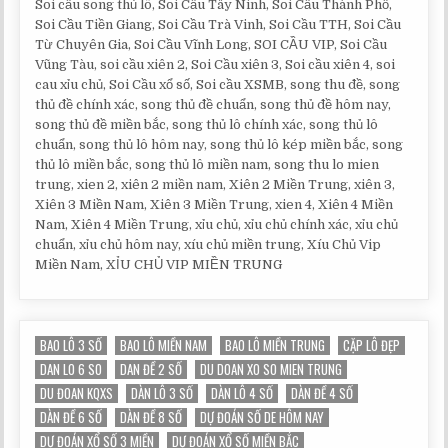
Soi cầu song thủ lô, Soi Cầu Tây Ninh, Soi Cầu Thành Phố,
Soi Cầu Tiền Giang, Soi Cầu Trà Vinh, Soi Cầu TTH, Soi Cầu
Từ Chuyên Gia, Soi Cầu Vĩnh Long, SOI CẦU VIP, Soi Cầu
Vũng Tàu, soi cầu xiên 2, Soi Cầu xiên 3, Soi cầu xiên 4, soi
cau xỉu chủ, Soi Cầu xổ số, Soi cầu XSMB, song thu đề, song
thủ đề chính xác, song thủ đề chuẩn, song thủ đề hôm nay,
song thủ đề miền bắc, song thủ lô chính xác, song thủ lô
chuẩn, song thủ lô hôm nay, song thủ lô kép miền bắc, song
thủ lô miền bắc, song thủ lô miền nam, song thu lo mien
trung, xien 2, xiên 2 miền nam, Xiên 2 Miền Trung, xiên 3,
Xiên 3 Miền Nam, Xiên 3 Miền Trung, xien 4, Xiên 4 Miền
Nam, Xiên 4 Miền Trung, xỉu chủ, xỉu chủ chính xác, xỉu chủ
chuẩn, xỉu chủ hôm nay, xíu chủ miền trung, Xíu Chủ Vip
Miền Nam, XỈU CHỦ VIP MIỀN TRUNG
BAO LÔ 3 SỐ
BAO LÔ MIỀN NAM
BAO LÔ MIỀN TRUNG
CẶP LÔ ĐẸP
DAN LO 6 SO
DAN ĐỀ 2 SỐ
DU DOAN XO SO MIEN TRUNG
DU ĐOAN KQXS
DÀN LÔ 3 SỐ
DÀN LÔ 4 SỐ
DÀN ĐỀ 4 SỐ
DÀN ĐỀ 6 SỐ
DÀN ĐỀ 8 SỐ
DỰ ĐOÁN SỐ DE HÔM NAY
DỰ ĐOÁN XỔ SỐ 3 MIỀN
DỰ ĐOÁN XỔ SỐ MIỀN BẮC