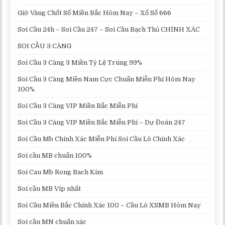
Giờ Vàng Chốt Số Miền Bắc Hôm Nay – Xổ Số 666
Soi Cầu 24h – Soi Cầu 247 – Soi Cầu Bạch Thủ CHÍNH XÁC
SOI CẦU 3 CÀNG
Soi Cầu 3 Càng 3 Miền Tỷ Lệ Trúng 99%
Soi Cầu 3 Càng Miền Nam Cực Chuẩn Miễn Phí Hôm Nay
100%
Soi Cầu 3 Càng VIP Miền Bắc Miễn Phí
Soi Cầu 3 Càng VIP Miền Bắc Miễn Phí – Dự Đoán 247
Soi Cầu Mb Chính Xác Miễn Phí Soi Cầu Lô Chính Xác
Soi cầu MB chuẩn 100%
Soi Cau Mb Rong Bach Kim
Soi cầu MB Víp nhất
Soi Cầu Miền Bắc Chính Xác 100 – Cầu Lô XSMB Hôm Nay
Soi cầu MN chuẩn xác