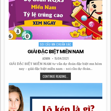
SOI CẦU MN CHUẨN XÁC
Posted
in
GIẢI ĐẶC BIỆT MIỀN NAM
AUTHOR:
PUBLISHED
ADMIN
15/04/2021
DATE:
GIẢI ĐẶC BIỆT MIỀN NAM tư vấn dự đoán đặc biệt mn hôm
nay – giải đặc biệt miền nam – soi cầu dự đoán…
GIẢI
CONTINUE READING...
ĐẶC
BIỆT
MIỀN
NAM