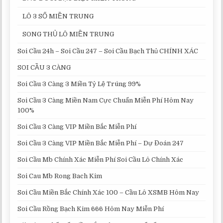
LÔ 3 SỐ MIỀN TRUNG
SONG THỦ LÔ MIỀN TRUNG
Soi Cầu 24h – Soi Cầu 247 – Soi Cầu Bạch Thủ CHÍNH XÁC
SOI CẦU 3 CÀNG
Soi Cầu 3 Càng 3 Miền Tỷ Lệ Trúng 99%
Soi Cầu 3 Càng Miền Nam Cực Chuẩn Miễn Phí Hôm Nay
100%
Soi Cầu 3 Càng VIP Miền Bắc Miễn Phí
Soi Cầu 3 Càng VIP Miền Bắc Miễn Phí – Dự Đoán 247
Soi Cầu Mb Chính Xác Miễn Phí Soi Cầu Lô Chính Xác
Soi Cau Mb Rong Bach Kim
Soi Cầu Miền Bắc Chính Xác 100 – Cầu Lô XSMB Hôm Nay
Soi Cầu Rồng Bạch Kim 666 Hôm Nay Miễn Phí