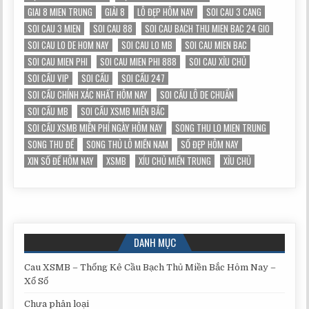
GIAI 8 MIEN TRUNG
GIẢI 8
LÔ ĐẸP HÔM NAY
SOI CAU 3 CANG
SOI CAU 3 MIEN
SOI CAU 88
SOI CAU BACH THU MIEN BAC 24 GIO
SOI CAU LO DE HOM NAY
SOI CAU LO MB
SOI CAU MIEN BAC
SOI CAU MIEN PHI
SOI CAU MIEN PHI 888
SOI CAU XỈU CHỦ
SOI CẦU VIP
SOI CẦU
SOI CẦU 247
SOI CẦU CHÍNH XÁC NHẤT HÔM NAY
SOI CẦU LÔ DE CHUẨN
SOI CẦU MB
SOI CẦU XSMB MIỀN BẮC
SOI CẦU XSMB MIỄN PHÍ NGÀY HÔM NAY
SONG THU LO MIEN TRUNG
SONG THU ĐỀ
SONG THỦ LÔ MIỀN NAM
SỐ ĐẸP HÔM NAY
XIN SỐ ĐỀ HÔM NAY
XSMB
XÍU CHỦ MIỀN TRUNG
XỈU CHỦ
DANH MỤC
Cau XSMB – Thống Kê Cầu Bạch Thủ Miền Bắc Hôm Nay –
Xổ Số
Chưa phân loại