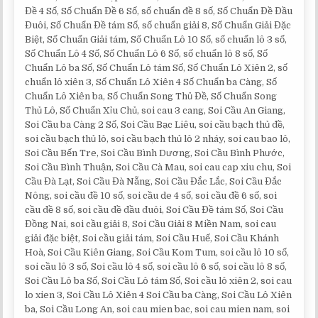
Đề 4 Số, Số Chuẩn Đề 6 Số, số chuẩn đề 8 số, Số Chuẩn Đề Đầu
Đuôi, Số Chuẩn Đề tám Số, số chuẩn giải 8, Số Chuẩn Giải Đặc
Biệt, Số Chuẩn Giải tám, Số Chuẩn Lô 10 Số, số chuẩn lô 3 số,
Số Chuẩn Lô 4 Số, Số Chuẩn Lô 6 Số, số chuẩn lô 8 số, Số
Chuẩn Lô ba Số, Số Chuẩn Lô tám Số, Số Chuẩn Lô Xiên 2, số
chuẩn lô xiên 3, Số Chuẩn Lô Xiên 4 Số Chuẩn ba Càng, Số
Chuẩn Lô Xiên ba, Số Chuẩn Song Thủ Đề, Số Chuẩn Song
Thủ Lô, Số Chuẩn Xỉu Chủ, soi cau 3 cang, Soi Cầu An Giang,
Soi Cầu ba Càng 2 Số, Soi Cầu Bạc Liêu, soi cầu bạch thủ đề,
soi cầu bạch thủ lô, soi cầu bạch thủ lô 2 nháy, soi cau bao lô,
Soi Cầu Bến Tre, Soi Cầu Bình Dương, Soi Cầu Bình Phước,
Soi Cầu Bình Thuận, Soi Cầu Cà Mau, soi cau cap xiu chu, Soi
Cầu Đà Lạt, Soi Cầu Đà Nẵng, Soi Cầu Đắc Lắc, Soi Cầu Đắc
Nông, soi cầu đề 10 số, soi cầu de 4 số, soi cầu đề 6 số, soi
cầu đề 8 số, soi cầu đề đầu đuôi, Soi Cầu Đề tám Số, Soi Cầu
Đồng Nai, soi cầu giải 8, Soi Cầu Giải 8 Miền Nam, soi cau
giải đặc biệt, Soi cầu giải tám, Soi Cầu Huế, Soi Cầu Khánh
Hoà, Soi Cầu Kiên Giang, Soi Cầu Kom Tum, soi cầu lô 10 số,
soi cầu lô 3 số, Soi cầu lô 4 số, soi cầu lô 6 số, soi cầu lô 8 số,
Soi Cầu Lô ba Số, Soi Cầu Lô tám Số, Soi cầu lô xiên 2, soi cau
lo xien 3, Soi Cầu Lô Xiên 4 Soi Cầu ba Càng, Soi Cầu Lô Xiên
ba, Soi Cầu Long An, soi cau mien bac, soi cau mien nam, soi