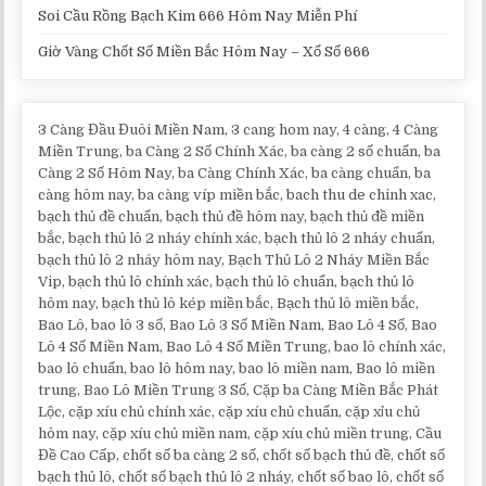
Soi Cầu Rồng Bạch Kim 666 Hôm Nay Miễn Phí
Giờ Vàng Chốt Số Miền Bắc Hôm Nay – Xổ Số 666
3 Càng Đầu Đuôi Miền Nam, 3 cang hom nay, 4 càng, 4 Càng
Miền Trung, ba Càng 2 Số Chính Xác, ba càng 2 số chuẩn, ba
Càng 2 Số Hôm Nay, ba Càng Chính Xác, ba càng chuẩn, ba
càng hôm nay, ba càng víp miền bắc, bach thu de chinh xac,
bạch thủ đề chuẩn, bạch thủ đề hôm nay, bạch thủ đề miền
bắc, bạch thủ lô 2 nháy chính xác, bạch thủ lô 2 nháy chuẩn,
bạch thủ lô 2 nháy hôm nay, Bạch Thủ Lô 2 Nháy Miền Bắc
Vip, bạch thủ lô chính xác, bạch thủ lô chuẩn, bạch thủ lô
hôm nay, bạch thủ lô kép miền bắc, Bạch thủ lô miền bắc,
Bao Lô, bao lô 3 số, Bao Lô 3 Số Miền Nam, Bao Lô 4 Số, Bao
Lô 4 Số Miền Nam, Bao Lô 4 Số Miền Trung, bao lô chính xác,
bao lô chuẩn, bao lô hôm nay, bao lô miền nam, Bao lô miền
trung, Bao Lô Miền Trung 3 Số, Cặp ba Càng Miền Bắc Phát
Lộc, cặp xíu chủ chính xác, cặp xíu chủ chuẩn, cặp xỉu chủ
hôm nay, cặp xíu chủ miền nam, cặp xíu chủ miền trung, Cầu
Đề Cao Cấp, chốt số ba càng 2 số, chốt số bạch thủ đề, chốt số
bạch thủ lô, chốt số bạch thủ lô 2 nháy, chốt số bao lô, chốt số