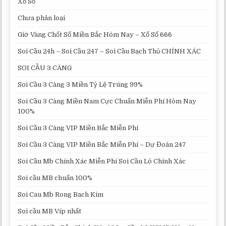
Xổ Số
Chưa phân loại
Giờ Vàng Chốt Số Miền Bắc Hôm Nay – Xổ Số 666
Soi Cầu 24h – Soi Cầu 247 – Soi Cầu Bạch Thủ CHÍNH XÁC
SOI CẦU 3 CÀNG
Soi Cầu 3 Càng 3 Miền Tỷ Lệ Trúng 99%
Soi Cầu 3 Càng Miền Nam Cực Chuẩn Miễn Phí Hôm Nay
100%
Soi Cầu 3 Càng VIP Miền Bắc Miễn Phí
Soi Cầu 3 Càng VIP Miền Bắc Miễn Phí – Dự Đoán 247
Soi Cầu Mb Chính Xác Miễn Phí Soi Cầu Lô Chính Xác
Soi cầu MB chuẩn 100%
Soi Cau Mb Rong Bach Kim
Soi cầu MB Víp nhất