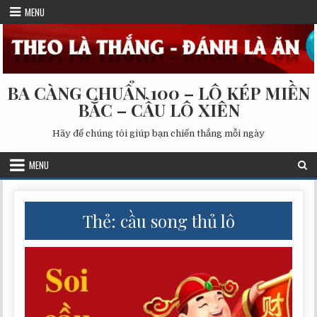
Skip
MENU
to
content
BA CÀNG CHUẨN 100 – LÔ KÉP MIỀN
BẮC – CẦU LÔ XIÊN
Hãy để chúng tôi giúp bạn chiến thắng mỗi ngày
MENU
Thẻ:
cầu song thủ lô