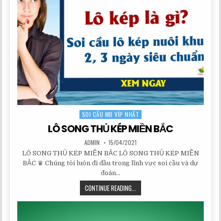
SOI CẦU MB VÍP NHẤT
Posted
in
LÔ SONG THỦ KÉP MIỀN BẮC
AUTHOR:
PUBLISHED
ADMIN
15/04/2021
DATE:
LÔ SONG THỦ KÉP MIỀN BẮC LÔ SONG THỦ KÉP MIỀN
BẮC ♛ Chúng tôi luôn đi đầu trong lĩnh vực soi cầu và dự
đoán…
LÔ
CONTINUE READING...
SONG
THỦ
KÉP