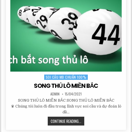
MIỀN
BẮC
SOI CẦU MB CHUẨN 100%
Posted
in
SONG THỦ LÔ MIỀN BẮC
AUTHOR:
PUBLISHED
ADMIN
15/04/2021
DATE:
SONG THỦ LÔ MIỀN BẮC SONG THỦ LÔ MIỀN BẮC
♛ Chúng tôi luôn đi đầu trong lĩnh vực soi cầu và dự đoán lô
đề…
SONG
CONTINUE READING...
THỦ