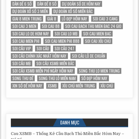
DÀN ĐỀ 6 SỐ
DÀN ĐỀ 8 SỐ
DỰ ĐOÁN SỐ DE HÔM NAY
DỰ ĐOÁN XỔ SỐ 3 MIỀN
DỰ ĐOÁN XỔ SỐ MIỀN BẮC
GIAI 8 MIEN TRUNG
GIẢI 8
LÔ ĐẸP HÔM NAY
SOI CAU 3 CANG
SOI CAU 3 MIEN
SOI CAU 88
SOI CAU BACH THU MIEN BAC 24 GIO
SOI CAU LO DE HOM NAY
SOI CAU LO MB
SOI CAU MIEN BAC
SOI CAU MIEN PHI
SOI CAU MIEN PHI 888
SOI CAU XỈU CHỦ
SOI CẦU VIP
SOI CẦU
SOI CẦU 247
SOI CẦU CHÍNH XÁC NHẤT HÔM NAY
SOI CẦU LÔ DE CHUẨN
SOI CẦU MB
SOI CẦU XSMB MIỀN BẮC
SOI CẦU XSMB MIỄN PHÍ NGÀY HÔM NAY
SONG THU LO MIEN TRUNG
SONG THU ĐỀ
SONG THỦ LÔ MIỀN NAM
SỐ ĐẸP HÔM NAY
XIN SỐ ĐỀ HÔM NAY
XSMB
XÍU CHỦ MIỀN TRUNG
XỈU CHỦ
DANH MỤC
Cau XSMB – Thống Kê Cầu Bạch Thủ Miền Bắc Hôm Nay –