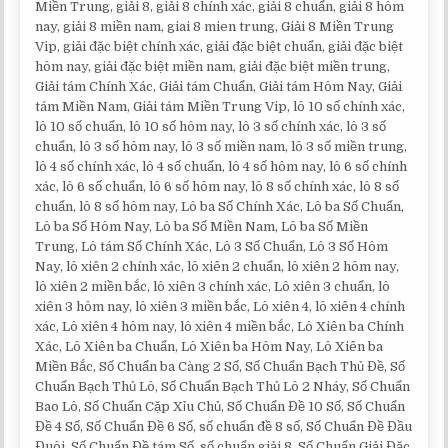
Miền Trung, giải 8, giải 8 chính xác, giải 8 chuẩn, giải 8 hôm
nay, giải 8 miền nam, giai 8 mien trung, Giải 8 Miền Trung
Vip, giải đặc biệt chính xác, giải đặc biệt chuẩn, giải đặc biệt
hôm nay, giải đặc biệt miền nam, giải đặc biệt miền trung,
Giải tám Chính Xác, Giải tám Chuẩn, Giải tám Hôm Nay, Giải
tám Miền Nam, Giải tám Miền Trung Vip, lô 10 số chính xác,
lô 10 số chuẩn, lô 10 số hôm nay, lô 3 số chính xác, lô 3 số
chuẩn, lô 3 số hôm nay, lô 3 số miền nam, lô 3 số miền trung,
lô 4 số chính xác, lô 4 số chuẩn, lô 4 số hôm nay, lô 6 số chính
xác, lô 6 số chuẩn, lô 6 số hôm nay, lô 8 số chính xác, lô 8 số
chuẩn, lô 8 số hôm nay, Lô ba Số Chính Xác, Lô ba Số Chuẩn,
Lô ba Số Hôm Nay, Lô ba Số Miền Nam, Lô ba Số Miền
Trung, Lô tám Số Chính Xác, Lô 3 Số Chuẩn, Lô 3 Số Hôm
Nay, lô xiên 2 chính xác, lô xiên 2 chuẩn, lô xiên 2 hôm nay,
lô xiên 2 miền bắc, lô xiên 3 chính xác, Lô xiên 3 chuẩn, lô
xiên 3 hôm nay, lô xiên 3 miền bắc, Lô xiên 4, lô xiên 4 chính
xác, Lô xiên 4 hôm nay, lô xiên 4 miền bắc, Lô Xiên ba Chính
Xác, Lô Xiên ba Chuẩn, Lô Xiên ba Hôm Nay, Lô Xiên ba
Miền Bắc, Số Chuẩn ba Càng 2 Số, Số Chuẩn Bạch Thủ Đề, Số
Chuẩn Bạch Thủ Lô, Số Chuẩn Bạch Thủ Lô 2 Nháy, Số Chuẩn
Bao Lô, Số Chuẩn Cặp Xỉu Chủ, Số Chuẩn Đề 10 Số, Số Chuẩn
Đề 4 Số, Số Chuẩn Đề 6 Số, số chuẩn đề 8 số, Số Chuẩn Đề Đầu
Đuôi, Số Chuẩn Đề tám Số, số chuẩn giải 8, Số Chuẩn Giải Đặc