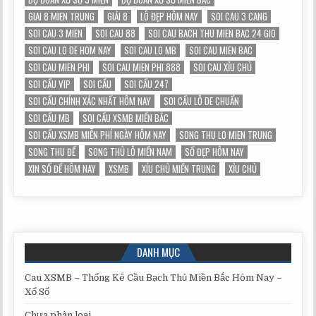
GIAI 8 MIEN TRUNG
GIẢI 8
LÔ ĐẸP HÔM NAY
SOI CAU 3 CANG
SOI CAU 3 MIEN
SOI CAU 88
SOI CAU BACH THU MIEN BAC 24 GIO
SOI CAU LO DE HOM NAY
SOI CAU LO MB
SOI CAU MIEN BAC
SOI CAU MIEN PHI
SOI CAU MIEN PHI 888
SOI CAU XỈU CHỦ
SOI CẦU VIP
SOI CẦU
SOI CẦU 247
SOI CẦU CHÍNH XÁC NHẤT HÔM NAY
SOI CẦU LÔ DE CHUẨN
SOI CẦU MB
SOI CẦU XSMB MIỀN BẮC
SOI CẦU XSMB MIỄN PHÍ NGÀY HÔM NAY
SONG THU LO MIEN TRUNG
SONG THU ĐỀ
SONG THỦ LÔ MIỀN NAM
SỐ ĐẸP HÔM NAY
XIN SỐ ĐỀ HÔM NAY
XSMB
XÍU CHỦ MIỀN TRUNG
XỈU CHỦ
DANH MỤC
Cau XSMB – Thống Kê Cầu Bạch Thủ Miền Bắc Hôm Nay –
Xổ Số
Chưa phân loại