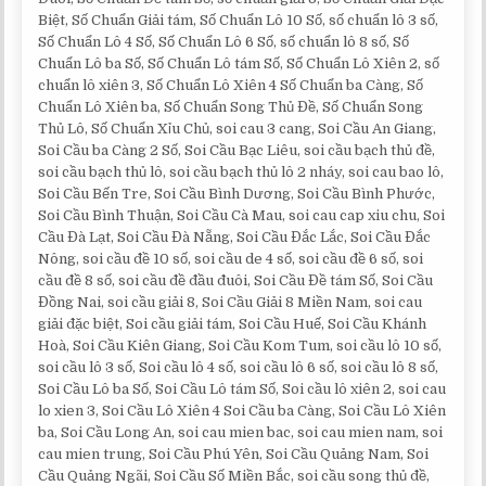
Biệt, Số Chuẩn Giải tám, Số Chuẩn Lô 10 Số, số chuẩn lô 3 số,
Số Chuẩn Lô 4 Số, Số Chuẩn Lô 6 Số, số chuẩn lô 8 số, Số
Chuẩn Lô ba Số, Số Chuẩn Lô tám Số, Số Chuẩn Lô Xiên 2, số
chuẩn lô xiên 3, Số Chuẩn Lô Xiên 4 Số Chuẩn ba Càng, Số
Chuẩn Lô Xiên ba, Số Chuẩn Song Thủ Đề, Số Chuẩn Song
Thủ Lô, Số Chuẩn Xỉu Chủ, soi cau 3 cang, Soi Cầu An Giang,
Soi Cầu ba Càng 2 Số, Soi Cầu Bạc Liêu, soi cầu bạch thủ đề,
soi cầu bạch thủ lô, soi cầu bạch thủ lô 2 nháy, soi cau bao lô,
Soi Cầu Bến Tre, Soi Cầu Bình Dương, Soi Cầu Bình Phước,
Soi Cầu Bình Thuận, Soi Cầu Cà Mau, soi cau cap xiu chu, Soi
Cầu Đà Lạt, Soi Cầu Đà Nẵng, Soi Cầu Đắc Lắc, Soi Cầu Đắc
Nông, soi cầu đề 10 số, soi cầu de 4 số, soi cầu đề 6 số, soi
cầu đề 8 số, soi cầu đề đầu đuôi, Soi Cầu Đề tám Số, Soi Cầu
Đồng Nai, soi cầu giải 8, Soi Cầu Giải 8 Miền Nam, soi cau
giải đặc biệt, Soi cầu giải tám, Soi Cầu Huế, Soi Cầu Khánh
Hoà, Soi Cầu Kiên Giang, Soi Cầu Kom Tum, soi cầu lô 10 số,
soi cầu lô 3 số, Soi cầu lô 4 số, soi cầu lô 6 số, soi cầu lô 8 số,
Soi Cầu Lô ba Số, Soi Cầu Lô tám Số, Soi cầu lô xiên 2, soi cau
lo xien 3, Soi Cầu Lô Xiên 4 Soi Cầu ba Càng, Soi Cầu Lô Xiên
ba, Soi Cầu Long An, soi cau mien bac, soi cau mien nam, soi
cau mien trung, Soi Cầu Phú Yên, Soi Cầu Quảng Nam, Soi
Cầu Quảng Ngãi, Soi Cầu Số Miền Bắc, soi cầu song thủ đề,