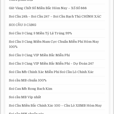
Giờ Vàng Chốt Số Miền Bắc Hôm Nay – Xổ Số 666
Soi Cầu 24h – Soi Cầu 247 – Soi Cầu Bạch Thủ CHÍNH XÁC
SOI CẦU 3 CÀNG
Soi Cầu 3 Càng 3 Miền Tỷ Lệ Trúng 99%
Soi Cầu 3 Càng Miền Nam Cực Chuẩn Miễn Phí Hôm Nay
100%
Soi Cầu 3 Càng VIP Miền Bắc Miễn Phí
Soi Cầu 3 Càng VIP Miền Bắc Miễn Phí – Dự Đoán 247
Soi Cầu Mb Chính Xác Miễn Phí Soi Cầu Lô Chính Xác
Soi cầu MB chuẩn 100%
Soi Cau Mb Rong Bach Kim
Soi cầu MB Víp nhất
Soi Cầu Miền Bắc Chính Xác 100 – Cầu Lô XSMB Hôm Nay
Soi cầu MN chuẩn xác