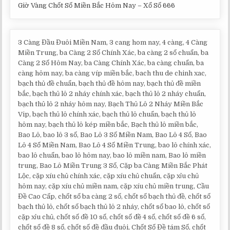
Giờ Vàng Chốt Số Miền Bắc Hôm Nay – Xổ Số 666
3 Càng Đầu Đuôi Miền Nam, 3 cang hom nay, 4 càng, 4 Càng
Miền Trung, ba Càng 2 Số Chính Xác, ba càng 2 số chuẩn, ba
Càng 2 Số Hôm Nay, ba Càng Chính Xác, ba càng chuẩn, ba
càng hôm nay, ba càng víp miền bắc, bach thu de chinh xac,
bạch thủ đề chuẩn, bạch thủ đề hôm nay, bạch thủ đề miền
bắc, bạch thủ lô 2 nháy chính xác, bạch thủ lô 2 nháy chuẩn,
bạch thủ lô 2 nháy hôm nay, Bạch Thủ Lô 2 Nháy Miền Bắc
Vip, bạch thủ lô chính xác, bạch thủ lô chuẩn, bạch thủ lô
hôm nay, bạch thủ lô kép miền bắc, Bạch thủ lô miền bắc,
Bao Lô, bao lô 3 số, Bao Lô 3 Số Miền Nam, Bao Lô 4 Số, Bao
Lô 4 Số Miền Nam, Bao Lô 4 Số Miền Trung, bao lô chính xác,
bao lô chuẩn, bao lô hôm nay, bao lô miền nam, Bao lô miền
trung, Bao Lô Miền Trung 3 Số, Cặp ba Càng Miền Bắc Phát
Lộc, cặp xíu chủ chính xác, cặp xíu chủ chuẩn, cặp xỉu chủ
hôm nay, cặp xíu chủ miền nam, cặp xíu chủ miền trung, Cầu
Đề Cao Cấp, chốt số ba càng 2 số, chốt số bạch thủ đề, chốt số
bạch thủ lô, chốt số bạch thủ lô 2 nháy, chốt số bao lô, chốt số
cặp xỉu chủ, chốt số đề 10 số, chốt số đề 4 số, chốt số đề 6 số,
chốt số đề 8 số, chốt số đề đầu đuôi, Chốt Số Đề tám Số, chốt