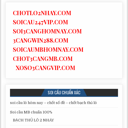
viết
NAY
–
CHOTLO2NHAY.COM
XỔ
SOICAU247VIP.COM
SỐ
666
SOI3CANGHOMNAY.COM
3CANGWIN288.COM
SOICAUMBHOMNAY.COM
CHOT3CANGMB.COM
XOSO3CANGVIP.COM
SOI CẦU CHUẨN XÁC
soi cầu lô hôm nay – chốt số đề – chốt bạch thủ lô
Soi cầu MB chuẩn 100%
BẠCH THỦ LÔ 2 NHÁY