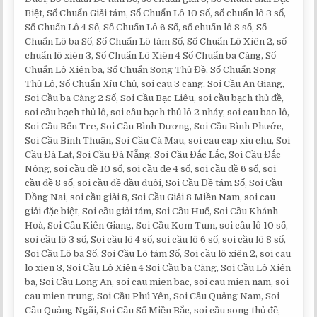
Biệt, Số Chuẩn Giải tám, Số Chuẩn Lô 10 Số, số chuẩn lô 3 số,
Số Chuẩn Lô 4 Số, Số Chuẩn Lô 6 Số, số chuẩn lô 8 số, Số
Chuẩn Lô ba Số, Số Chuẩn Lô tám Số, Số Chuẩn Lô Xiên 2, số
chuẩn lô xiên 3, Số Chuẩn Lô Xiên 4 Số Chuẩn ba Càng, Số
Chuẩn Lô Xiên ba, Số Chuẩn Song Thủ Đề, Số Chuẩn Song
Thủ Lô, Số Chuẩn Xỉu Chủ, soi cau 3 cang, Soi Cầu An Giang,
Soi Cầu ba Càng 2 Số, Soi Cầu Bạc Liêu, soi cầu bạch thủ đề,
soi cầu bạch thủ lô, soi cầu bạch thủ lô 2 nháy, soi cau bao lô,
Soi Cầu Bến Tre, Soi Cầu Bình Dương, Soi Cầu Bình Phước,
Soi Cầu Bình Thuận, Soi Cầu Cà Mau, soi cau cap xiu chu, Soi
Cầu Đà Lạt, Soi Cầu Đà Nẵng, Soi Cầu Đắc Lắc, Soi Cầu Đắc
Nông, soi cầu đề 10 số, soi cầu de 4 số, soi cầu đề 6 số, soi
cầu đề 8 số, soi cầu đề đầu đuôi, Soi Cầu Đề tám Số, Soi Cầu
Đồng Nai, soi cầu giải 8, Soi Cầu Giải 8 Miền Nam, soi cau
giải đặc biệt, Soi cầu giải tám, Soi Cầu Huế, Soi Cầu Khánh
Hoà, Soi Cầu Kiên Giang, Soi Cầu Kom Tum, soi cầu lô 10 số,
soi cầu lô 3 số, Soi cầu lô 4 số, soi cầu lô 6 số, soi cầu lô 8 số,
Soi Cầu Lô ba Số, Soi Cầu Lô tám Số, Soi cầu lô xiên 2, soi cau
lo xien 3, Soi Cầu Lô Xiên 4 Soi Cầu ba Càng, Soi Cầu Lô Xiên
ba, Soi Cầu Long An, soi cau mien bac, soi cau mien nam, soi
cau mien trung, Soi Cầu Phú Yên, Soi Cầu Quảng Nam, Soi
Cầu Quảng Ngãi, Soi Cầu Số Miền Bắc, soi cầu song thủ đề,