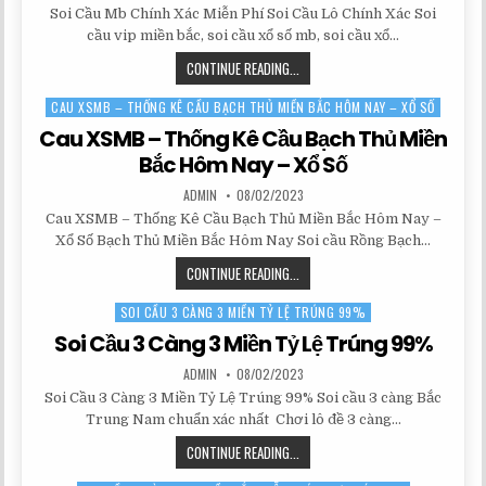
DATE:
Soi Cầu Mb Chính Xác Miễn Phí Soi Cầu Lô Chính Xác Soi
cầu vip miền bắc, soi cầu xổ số mb, soi cầu xổ…
SOI
CONTINUE READING...
CẦU
CAU XSMB – THỐNG KÊ CẦU BẠCH THỦ MIỀN BẮC HÔM NAY – XỔ SỐ
Posted
MB
in
CHÍNH
Cau XSMB – Thống Kê Cầu Bạch Thủ Miền
XÁC
Bắc Hôm Nay – Xổ Số
MIỄN
AUTHOR:
PUBLISHED
ADMIN
08/02/2023
PHÍ
DATE:
SOI
Cau XSMB – Thống Kê Cầu Bạch Thủ Miền Bắc Hôm Nay –
CẦU
Xổ Số Bạch Thủ Miền Bắc Hôm Nay Soi cầu Rồng Bạch…
LÔ
CAU
CONTINUE READING...
CHÍNH
XSMB
XÁC
SOI CẦU 3 CÀNG 3 MIỀN TỶ LỆ TRÚNG 99%
Posted
–
in
THỐNG
Soi Cầu 3 Càng 3 Miền Tỷ Lệ Trúng 99%
KÊ
AUTHOR:
PUBLISHED
ADMIN
08/02/2023
CẦU
DATE:
Soi Cầu 3 Càng 3 Miền Tỷ Lệ Trúng 99% Soi cầu 3 càng Bắc
BẠCH
Trung Nam chuẩn xác nhất Chơi lô đề 3 càng…
THỦ
MIỀN
SOI
CONTINUE READING...
BẮC
CẦU