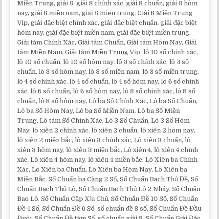
Miền Trung, giải 8, giải 8 chính xác, giải 8 chuẩn, giải 8 hôm
nay, giải 8 miền nam, giai 8 mien trung, Giải 8 Miền Trung
Vip, giải đặc biệt chính xác, giải đặc biệt chuẩn, giải đặc biệt
hôm nay, giải đặc biệt miền nam, giải đặc biệt miền trung,
Giải tám Chính Xác, Giải tám Chuẩn, Giải tám Hôm Nay, Giải
tám Miền Nam, Giải tám Miền Trung Vip, lô 10 số chính xác,
lô 10 số chuẩn, lô 10 số hôm nay, lô 3 số chính xác, lô 3 số
chuẩn, lô 3 số hôm nay, lô 3 số miền nam, lô 3 số miền trung,
lô 4 số chính xác, lô 4 số chuẩn, lô 4 số hôm nay, lô 6 số chính
xác, lô 6 số chuẩn, lô 6 số hôm nay, lô 8 số chính xác, lô 8 số
chuẩn, lô 8 số hôm nay, Lô ba Số Chính Xác, Lô ba Số Chuẩn,
Lô ba Số Hôm Nay, Lô ba Số Miền Nam, Lô ba Số Miền
Trung, Lô tám Số Chính Xác, Lô 3 Số Chuẩn, Lô 3 Số Hôm
Nay, lô xiên 2 chính xác, lô xiên 2 chuẩn, lô xiên 2 hôm nay,
lô xiên 2 miền bắc, lô xiên 3 chính xác, Lô xiên 3 chuẩn, lô
xiên 3 hôm nay, lô xiên 3 miền bắc, Lô xiên 4, lô xiên 4 chính
xác, Lô xiên 4 hôm nay, lô xiên 4 miền bắc, Lô Xiên ba Chính
Xác, Lô Xiên ba Chuẩn, Lô Xiên ba Hôm Nay, Lô Xiên ba
Miền Bắc, Số Chuẩn ba Càng 2 Số, Số Chuẩn Bạch Thủ Đề, Số
Chuẩn Bạch Thủ Lô, Số Chuẩn Bạch Thủ Lô 2 Nháy, Số Chuẩn
Bao Lô, Số Chuẩn Cặp Xỉu Chủ, Số Chuẩn Đề 10 Số, Số Chuẩn
Đề 4 Số, Số Chuẩn Đề 6 Số, số chuẩn đề 8 số, Số Chuẩn Đề Đầu
Đuôi, Số Chuẩn Đề tám Số, số chuẩn giải 8, Số Chuẩn Giải Đặc