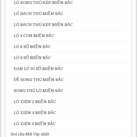
LÔ SONG THỦ KÉP MIỀN BẮC
LÔ BẠCH THỦ MIỀN BẮC
LÔ BẠCH THỦ KÉP MIỀN BẮC
LÔ 4 CON MIỀN BẮC
LÔ 6 SỐ MIỀN BẮC
LÔ 8 SỐ MIỀN BẮC
DÀN LÔ 10 SỐ MIỀN BẮC
ĐỀ SONG THỦ MIỀN BẮC
SONG THỦ LÔ MIỀN BẮC
LÔ XIÊN 2 MIỀN BẮC
LÔ XIÊN 3 MIỀN BẮC
LÔ XIÊN 4 MIỀN BẮC
Soi cầu MB Víp nhất