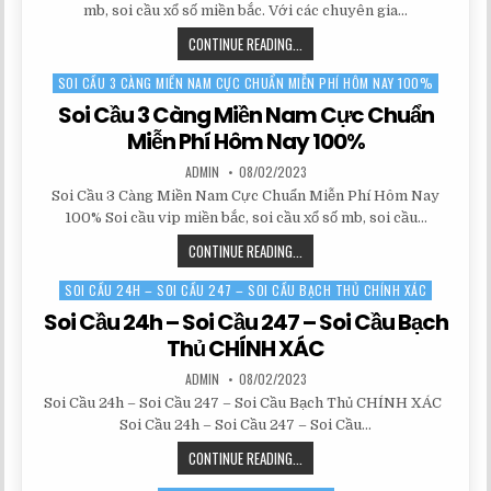
mb, soi cầu xổ số miền bắc. Với các chuyên gia…
MIỄN
PHÍ
SOI
CONTINUE READING...
CẦU
SOI CẦU 3 CÀNG MIỀN NAM CỰC CHUẨN MIỄN PHÍ HÔM NAY 100%
Posted
3
in
CÀNG
Soi Cầu 3 Càng Miền Nam Cực Chuẩn
Miễn Phí Hôm Nay 100%
AUTHOR:
PUBLISHED
ADMIN
08/02/2023
DATE:
Soi Cầu 3 Càng Miền Nam Cực Chuẩn Miễn Phí Hôm Nay
100% Soi cầu vip miền bắc, soi cầu xổ số mb, soi cầu…
SOI
CONTINUE READING...
CẦU
SOI CẦU 24H – SOI CẦU 247 – SOI CẦU BẠCH THỦ CHÍNH XÁC
Posted
3
in
CÀNG
Soi Cầu 24h – Soi Cầu 247 – Soi Cầu Bạch
MIỀN
Thủ CHÍNH XÁC
NAM
AUTHOR:
PUBLISHED
ADMIN
08/02/2023
CỰC
DATE:
CHUẨN
Soi Cầu 24h – Soi Cầu 247 – Soi Cầu Bạch Thủ CHÍNH XÁC
MIỄN
Soi Cầu 24h – Soi Cầu 247 – Soi Cầu…
PHÍ
SOI
CONTINUE READING...
HÔM
CẦU
NAY