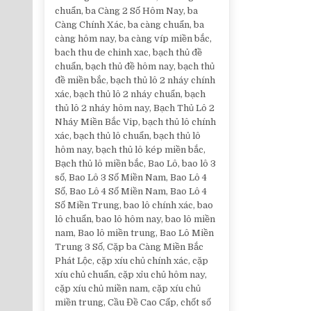
chuẩn, ba Càng 2 Số Hôm Nay, ba
Càng Chính Xác, ba càng chuẩn, ba
càng hôm nay, ba càng víp miền bắc,
bach thu de chinh xac, bạch thủ đề
chuẩn, bạch thủ đề hôm nay, bạch thủ
đề miền bắc, bạch thủ lô 2 nháy chính
xác, bạch thủ lô 2 nháy chuẩn, bạch
thủ lô 2 nháy hôm nay, Bạch Thủ Lô 2
Nháy Miền Bắc Vip, bạch thủ lô chính
xác, bạch thủ lô chuẩn, bạch thủ lô
hôm nay, bạch thủ lô kép miền bắc,
Bạch thủ lô miền bắc, Bao Lô, bao lô 3
số, Bao Lô 3 Số Miền Nam, Bao Lô 4
Số, Bao Lô 4 Số Miền Nam, Bao Lô 4
Số Miền Trung, bao lô chính xác, bao
lô chuẩn, bao lô hôm nay, bao lô miền
nam, Bao lô miền trung, Bao Lô Miền
Trung 3 Số, Cặp ba Càng Miền Bắc
Phát Lộc, cặp xíu chủ chính xác, cặp
xíu chủ chuẩn, cặp xỉu chủ hôm nay,
cặp xíu chủ miền nam, cặp xíu chủ
miền trung, Cầu Đề Cao Cấp, chốt số