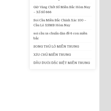
Giờ Vàng Chốt Số Miền Bắc Hôm Nay
– Xổ Số 666
Soi Cầu Miền Bắc Chính Xác 100 –
Cầu Lô XSMB Hôm Nay
soi cầu xs chuẩn dàn đề 6 con miền
bắc
SONG THỦ LÔ MIỀN TRUNG
XÍU CHỦ MIỀN TRUNG
ĐẦU ĐUÔI ĐẶC BIỆT MIỀN TRUNG