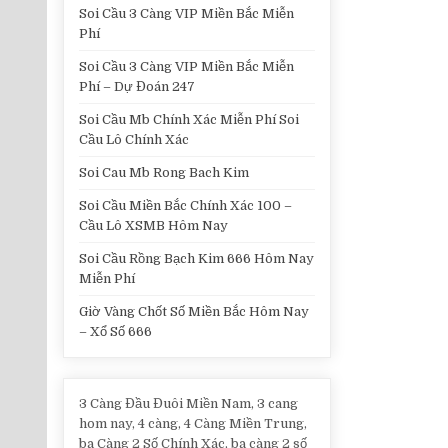
Soi Cầu 3 Càng VIP Miền Bắc Miễn
Phí
Soi Cầu 3 Càng VIP Miền Bắc Miễn
Phí – Dự Đoán 247
Soi Cầu Mb Chính Xác Miễn Phí Soi
Cầu Lô Chính Xác
Soi Cau Mb Rong Bach Kim
Soi Cầu Miền Bắc Chính Xác 100 –
Cầu Lô XSMB Hôm Nay
Soi Cầu Rồng Bạch Kim 666 Hôm Nay
Miễn Phí
Giờ Vàng Chốt Số Miền Bắc Hôm Nay
– Xổ Số 666
3 Càng Đầu Đuôi Miền Nam, 3 cang
hom nay, 4 càng, 4 Càng Miền Trung,
ba Càng 2 Số Chính Xác, ba càng 2 số