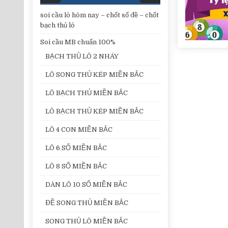
soi cầu lô hôm nay – chốt số đề – chốt
bạch thủ lô
Soi cầu MB chuẩn 100%
BẠCH THỦ LÔ 2 NHÁY
LÔ SONG THỦ KÉP MIỀN BẮC
LÔ BẠCH THỦ MIỀN BẮC
LÔ BẠCH THỦ KÉP MIỀN BẮC
LÔ 4 CON MIỀN BẮC
LÔ 6 SỐ MIỀN BẮC
LÔ 8 SỐ MIỀN BẮC
DÀN LÔ 10 SỐ MIỀN BẮC
ĐỀ SONG THỦ MIỀN BẮC
SONG THỦ LÔ MIỀN BẮC