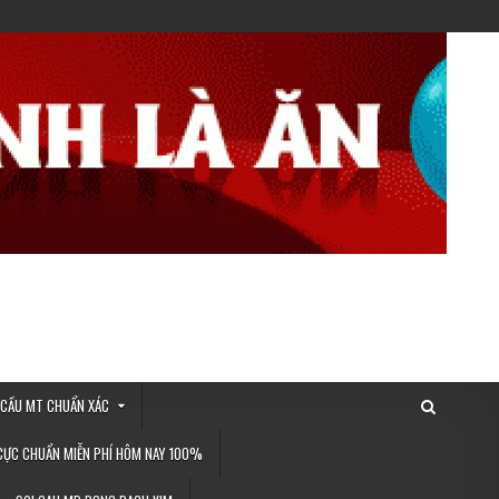
 CẦU MT CHUẨN XÁC
 CỰC CHUẨN MIỄN PHÍ HÔM NAY 100%