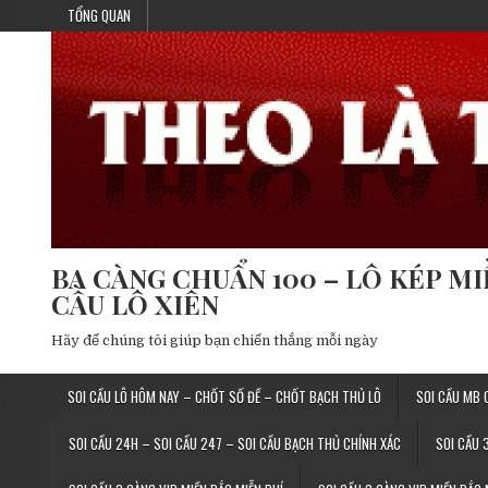
Skip
TỔNG QUAN
to
content
BA CÀNG CHUẨN 100 – LÔ KÉP MI
CẦU LÔ XIÊN
Hãy để chúng tôi giúp bạn chiến thắng mỗi ngày
SOI CẦU LÔ HÔM NAY – CHỐT SỐ ĐỀ – CHỐT BẠCH THỦ LÔ
SOI CẦU MB
SOI CẦU 24H – SOI CẦU 247 – SOI CẦU BẠCH THỦ CHÍNH XÁC
SOI CẦU 