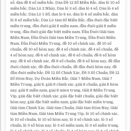
số, dàn đề 8 số miền bắc, Dàn Đề 12 Số Miền Bắc, dàn lô 10 số
miền bắc, Dàn Lô 2 Nháy, Dàn lô 3 số, dàn lô 4 số, Dàn lô 4 số
miền bắc, Dàn Lô 5 Số, dan lo 6 so, dàn lô 6 số miền bắc, dàn
lô 8 số miền bắc, Dàn Lô tám Số Miền Bắc, đầu đuôi đặc biệt
miền trung, đầu đuôi giải 8 miền nam, đầu đuôi giải 8 miền
trung, đầu đuôi giải đặc biệt miền nam, Đầu Đuôi Giải tám
Miền Nam, Đầu Đuôi Giải tám Miền Trung, Đầu Đuôi Miền
Nam, Đầu Đuôi Miền Trung, đề 10 số chính xác, đề 10 số
chuẩn, đề 10 số hôm nay, đề 4 số chính xác, đề 4 số chuẩn, đề
4 số hôm nay, đề 6 số chính xác, đề 6 số chuẩn, đề 6 số hôm
nay, đề 8 số chính xác, đề 8 số chuẩn, đề 8 số hôm nay, đề đầu
đuôi chính xác, đề đầu đuôi chuẩn, đề đầu đuôi hôm nay, đề
đầu đuôi miền bắc, Đề 12 Số Chính Xác, Đề 3 Số Chuẩn, Đề 12
Số Hôm Nay, Dự Đoán Miền Bắc, Giải 7 Miền Nam, Giải 7
Miền Trung, giải 8, giải 8 chính xác, giải 8 chuẩn, giải 8 hôm
nay, giải 8 miền nam, giai 8 mien trung, Giải 8 Miền Trung
Vip, giải đặc biệt chính xác, giải đặc biệt chuẩn, giải đặc biệt
hôm nay, giải đặc biệt miền nam, giải đặc biệt miền trung,
Giải tám Chính Xác, Giải tám Chuẩn, Giải tám Hôm Nay, Giải
tám Miền Nam, Giải tám Miền Trung Vip, lô 10 số chính xác,
lô 10 số chuẩn, lô 10 số hôm nay, lô 3 số chính xác, lô 3 số
chuẩn, lô 3 số hôm nay, lô 3 số miền nam, lô 3 số miền trung,