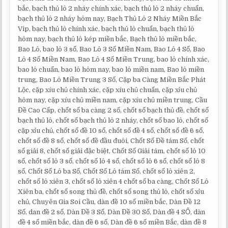
bắc, bạch thủ lô 2 nháy chính xác, bạch thủ lô 2 nháy chuẩn,
bạch thủ lô 2 nháy hôm nay, Bạch Thủ Lô 2 Nháy Miền Bắc
Vip, bạch thủ lô chính xác, bạch thủ lô chuẩn, bạch thủ lô
hôm nay, bạch thủ lô kép miền bắc, Bạch thủ lô miền bắc,
Bao Lô, bao lô 3 số, Bao Lô 3 Số Miền Nam, Bao Lô 4 Số, Bao
Lô 4 Số Miền Nam, Bao Lô 4 Số Miền Trung, bao lô chính xác,
bao lô chuẩn, bao lô hôm nay, bao lô miền nam, Bao lô miền
trung, Bao Lô Miền Trung 3 Số, Cặp ba Càng Miền Bắc Phát
Lộc, cặp xíu chủ chính xác, cặp xíu chủ chuẩn, cặp xỉu chủ
hôm nay, cặp xíu chủ miền nam, cặp xíu chủ miền trung, Cầu
Đề Cao Cấp, chốt số ba càng 2 số, chốt số bạch thủ đề, chốt số
bạch thủ lô, chốt số bạch thủ lô 2 nháy, chốt số bao lô, chốt số
cặp xỉu chủ, chốt số đề 10 số, chốt số đề 4 số, chốt số đề 6 số,
chốt số đề 8 số, chốt số đề đầu đuôi, Chốt Số Đề tám Số, chốt
số giải 8, chốt số giải đặc biệt, Chốt Số Giải tám, chốt số lô 10
số, chốt số lô 3 số, chốt số lô 4 số, chốt số lô 6 số, chốt số lô 8
số, Chốt Số Lô ba Số, Chốt Số Lô tám Số, chốt số lô xiên 2,
chốt số lô xiên 3, chốt số lô xiên 4 chốt số ba càng, Chốt Số Lô
Xiên ba, chốt số song thủ đề, chốt số song thủ lô, chốt số xỉu
chủ, Chuyên Gia Soi Cầu, dàn đề 10 số miền bắc, Dàn Đề 12
Số, dan đề 2 số, Dàn Đề 3 Số, Dàn Đề 30 Số, Dàn đề 4 SỐ, dàn
đề 4 số miền bắc, dàn đề 6 số, Dàn đề 6 số miền Bắc, dàn đề 8