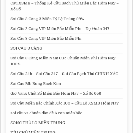
Cau XSMB – Thống Kê Cầu Bạch Thủ Miền Bắc Hôm Nay –
Xổ Số
Soi Cầu 3 Càng 3 Miền Tỷ Lệ Trúng 99%
Soi Cầu 3 Càng VIP Miền Bắc Miễn Phí – Dự Đoán 247
Soi Cầu 3 Càng VIP Miền Bắc Miễn Phí
SOI CẦU 3 CÀNG
Soi Cầu 3 Càng Miền Nam Cực Chuẩn Miễn Phí Hôm Nay
100%
Soi Cầu 24h – Soi Cầu 247 – Soi Cầu Bạch Thủ CHÍNH XÁC
Soi Cau Mb Rong Bach Kim
Giờ Vàng Chốt Số Miền Bắc Hôm Nay – Xổ Số 666
Soi Cầu Miền Bắc Chính Xác 100 – Cầu Lô XSMB Hôm Nay
soi cầu xs chuẩn dàn đề 6 con miền bắc
SONG THỦ LÔ MIỀN TRUNG
XÍU CHỦ MIỀN TRUNG