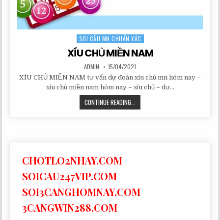
SOI CẦU MN CHUẨN XÁC
Posted
in
XÍU CHỦ MIỀN NAM
AUTHOR:
PUBLISHED
ADMIN
15/04/2021
DATE:
XÍU CHỦ MIỀN NAM tư vấn dự đoán xíu chủ mn hôm nay –
xỉu chủ miền nam hôm nay – xỉu chủ – dự…
XÍU
CONTINUE READING...
CHỦ
MIỀN
NAM
CHOTLO2NHAY.COM
SOICAU247VIP.COM
SOI3CANGHOMNAY.COM
3CANGWIN288.COM