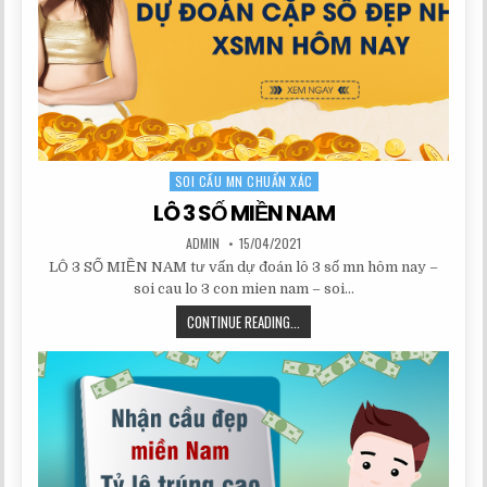
SOI CẦU MN CHUẨN XÁC
Posted
in
LÔ 3 SỐ MIỀN NAM
AUTHOR:
PUBLISHED
ADMIN
15/04/2021
DATE:
LÔ 3 SỐ MIỀN NAM tư vấn dự đoán lô 3 số mn hôm nay –
soi cau lo 3 con mien nam – soi…
LÔ
CONTINUE READING...
3
SỐ
MIỀN
NAM