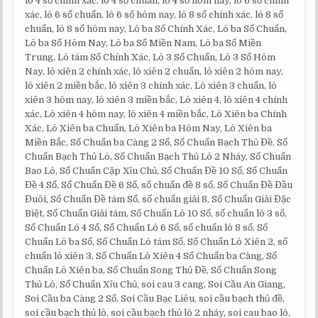
lô 4 số chính xác, lô 4 số chuẩn, lô 4 số hôm nay, lô 6 số chính
xác, lô 6 số chuẩn, lô 6 số hôm nay, lô 8 số chính xác, lô 8 số
chuẩn, lô 8 số hôm nay, Lô ba Số Chính Xác, Lô ba Số Chuẩn,
Lô ba Số Hôm Nay, Lô ba Số Miền Nam, Lô ba Số Miền
Trung, Lô tám Số Chính Xác, Lô 3 Số Chuẩn, Lô 3 Số Hôm
Nay, lô xiên 2 chính xác, lô xiên 2 chuẩn, lô xiên 2 hôm nay,
lô xiên 2 miền bắc, lô xiên 3 chính xác, Lô xiên 3 chuẩn, lô
xiên 3 hôm nay, lô xiên 3 miền bắc, Lô xiên 4, lô xiên 4 chính
xác, Lô xiên 4 hôm nay, lô xiên 4 miền bắc, Lô Xiên ba Chính
Xác, Lô Xiên ba Chuẩn, Lô Xiên ba Hôm Nay, Lô Xiên ba
Miền Bắc, Số Chuẩn ba Càng 2 Số, Số Chuẩn Bạch Thủ Đề, Số
Chuẩn Bạch Thủ Lô, Số Chuẩn Bạch Thủ Lô 2 Nháy, Số Chuẩn
Bao Lô, Số Chuẩn Cặp Xỉu Chủ, Số Chuẩn Đề 10 Số, Số Chuẩn
Đề 4 Số, Số Chuẩn Đề 6 Số, số chuẩn đề 8 số, Số Chuẩn Đề Đầu
Đuôi, Số Chuẩn Đề tám Số, số chuẩn giải 8, Số Chuẩn Giải Đặc
Biệt, Số Chuẩn Giải tám, Số Chuẩn Lô 10 Số, số chuẩn lô 3 số,
Số Chuẩn Lô 4 Số, Số Chuẩn Lô 6 Số, số chuẩn lô 8 số, Số
Chuẩn Lô ba Số, Số Chuẩn Lô tám Số, Số Chuẩn Lô Xiên 2, số
chuẩn lô xiên 3, Số Chuẩn Lô Xiên 4 Số Chuẩn ba Càng, Số
Chuẩn Lô Xiên ba, Số Chuẩn Song Thủ Đề, Số Chuẩn Song
Thủ Lô, Số Chuẩn Xỉu Chủ, soi cau 3 cang, Soi Cầu An Giang,
Soi Cầu ba Càng 2 Số, Soi Cầu Bạc Liêu, soi cầu bạch thủ đề,
soi cầu bạch thủ lô, soi cầu bạch thủ lô 2 nháy, soi cau bao lô,