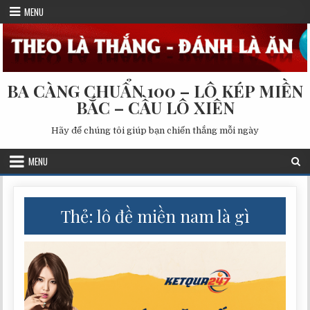
Skip
MENU
to
content
BA CÀNG CHUẨN 100 – LÔ KÉP MIỀN
BẮC – CẦU LÔ XIÊN
Hãy để chúng tôi giúp bạn chiến thắng mỗi ngày
MENU
Thẻ:
lô đề miền nam là gì