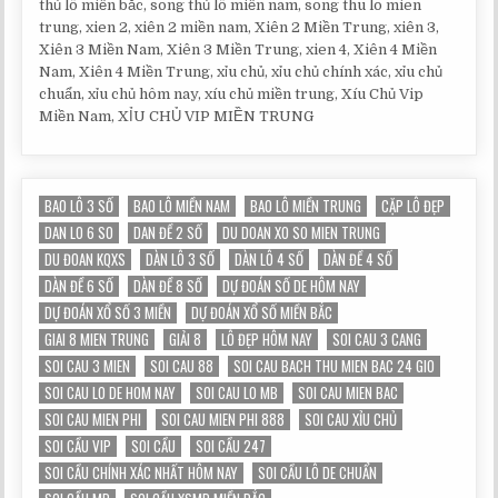
thủ lô miền bắc, song thủ lô miền nam, song thu lo mien
trung, xien 2, xiên 2 miền nam, Xiên 2 Miền Trung, xiên 3,
Xiên 3 Miền Nam, Xiên 3 Miền Trung, xien 4, Xiên 4 Miền
Nam, Xiên 4 Miền Trung, xỉu chủ, xỉu chủ chính xác, xỉu chủ
chuẩn, xỉu chủ hôm nay, xíu chủ miền trung, Xíu Chủ Vip
Miền Nam, XỈU CHỦ VIP MIỀN TRUNG
BAO LÔ 3 SỐ
BAO LÔ MIỀN NAM
BAO LÔ MIỀN TRUNG
CẶP LÔ ĐẸP
DAN LO 6 SO
DAN ĐỀ 2 SỐ
DU DOAN XO SO MIEN TRUNG
DU ĐOAN KQXS
DÀN LÔ 3 SỐ
DÀN LÔ 4 SỐ
DÀN ĐỀ 4 SỐ
DÀN ĐỀ 6 SỐ
DÀN ĐỀ 8 SỐ
DỰ ĐOÁN SỐ DE HÔM NAY
DỰ ĐOÁN XỔ SỐ 3 MIỀN
DỰ ĐOÁN XỔ SỐ MIỀN BẮC
GIAI 8 MIEN TRUNG
GIẢI 8
LÔ ĐẸP HÔM NAY
SOI CAU 3 CANG
SOI CAU 3 MIEN
SOI CAU 88
SOI CAU BACH THU MIEN BAC 24 GIO
SOI CAU LO DE HOM NAY
SOI CAU LO MB
SOI CAU MIEN BAC
SOI CAU MIEN PHI
SOI CAU MIEN PHI 888
SOI CAU XỈU CHỦ
SOI CẦU VIP
SOI CẦU
SOI CẦU 247
SOI CẦU CHÍNH XÁC NHẤT HÔM NAY
SOI CẦU LÔ DE CHUẨN