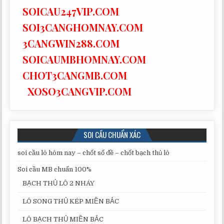
SOICAU247VIP.COM
SOI3CANGHOMNAY.COM
3CANGWIN288.COM
SOICAUMBHOMNAY.COM
CHOT3CANGMB.COM
XOSO3CANGVIP.COM
SOI CẦU CHUẨN XÁC
soi cầu lô hôm nay – chốt số đề – chốt bạch thủ lô
Soi cầu MB chuẩn 100%
BẠCH THỦ LÔ 2 NHÁY
LÔ SONG THỦ KÉP MIỀN BẮC
LÔ BẠCH THỦ MIỀN BẮC