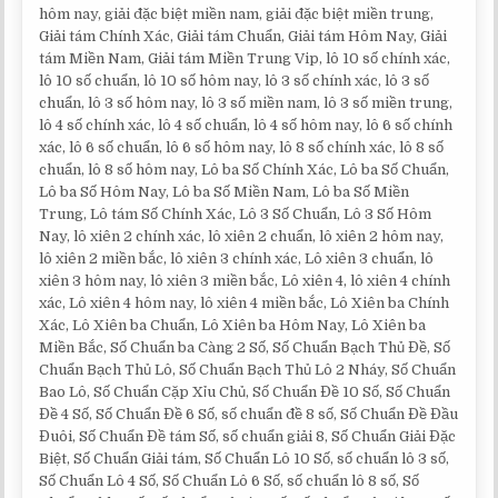
hôm nay, giải đặc biệt miền nam, giải đặc biệt miền trung,
Giải tám Chính Xác, Giải tám Chuẩn, Giải tám Hôm Nay, Giải
tám Miền Nam, Giải tám Miền Trung Vip, lô 10 số chính xác,
lô 10 số chuẩn, lô 10 số hôm nay, lô 3 số chính xác, lô 3 số
chuẩn, lô 3 số hôm nay, lô 3 số miền nam, lô 3 số miền trung,
lô 4 số chính xác, lô 4 số chuẩn, lô 4 số hôm nay, lô 6 số chính
xác, lô 6 số chuẩn, lô 6 số hôm nay, lô 8 số chính xác, lô 8 số
chuẩn, lô 8 số hôm nay, Lô ba Số Chính Xác, Lô ba Số Chuẩn,
Lô ba Số Hôm Nay, Lô ba Số Miền Nam, Lô ba Số Miền
Trung, Lô tám Số Chính Xác, Lô 3 Số Chuẩn, Lô 3 Số Hôm
Nay, lô xiên 2 chính xác, lô xiên 2 chuẩn, lô xiên 2 hôm nay,
lô xiên 2 miền bắc, lô xiên 3 chính xác, Lô xiên 3 chuẩn, lô
xiên 3 hôm nay, lô xiên 3 miền bắc, Lô xiên 4, lô xiên 4 chính
xác, Lô xiên 4 hôm nay, lô xiên 4 miền bắc, Lô Xiên ba Chính
Xác, Lô Xiên ba Chuẩn, Lô Xiên ba Hôm Nay, Lô Xiên ba
Miền Bắc, Số Chuẩn ba Càng 2 Số, Số Chuẩn Bạch Thủ Đề, Số
Chuẩn Bạch Thủ Lô, Số Chuẩn Bạch Thủ Lô 2 Nháy, Số Chuẩn
Bao Lô, Số Chuẩn Cặp Xỉu Chủ, Số Chuẩn Đề 10 Số, Số Chuẩn
Đề 4 Số, Số Chuẩn Đề 6 Số, số chuẩn đề 8 số, Số Chuẩn Đề Đầu
Đuôi, Số Chuẩn Đề tám Số, số chuẩn giải 8, Số Chuẩn Giải Đặc
Biệt, Số Chuẩn Giải tám, Số Chuẩn Lô 10 Số, số chuẩn lô 3 số,
Số Chuẩn Lô 4 Số, Số Chuẩn Lô 6 Số, số chuẩn lô 8 số, Số