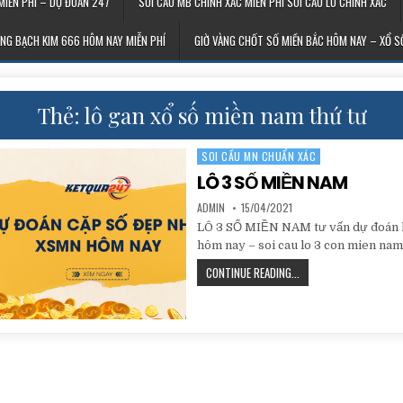
MIỄN PHÍ – DỰ ĐOÁN 247
SOI CẦU MB CHÍNH XÁC MIỄN PHÍ SOI CẦU LÔ CHÍNH XÁC
ỒNG BẠCH KIM 666 HÔM NAY MIỄN PHÍ
GIỜ VÀNG CHỐT SỐ MIỀN BẮC HÔM NAY – XỔ S
Thẻ:
lô gan xổ số miền nam thứ tư
SOI CẦU MN CHUẨN XÁC
Posted
in
LÔ 3 SỐ MIỀN NAM
AUTHOR:
PUBLISHED
ADMIN
15/04/2021
DATE:
LÔ 3 SỐ MIỀN NAM tư vấn dự đoán l
hôm nay – soi cau lo 3 con mien nam
LÔ
CONTINUE READING...
3
SỐ
MIỀN
NAM