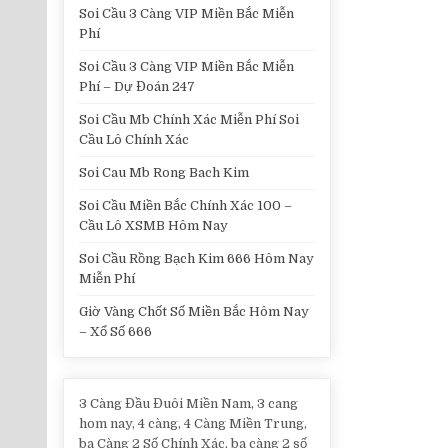
Soi Cầu 3 Càng VIP Miền Bắc Miễn
Phí
Soi Cầu 3 Càng VIP Miền Bắc Miễn
Phí – Dự Đoán 247
Soi Cầu Mb Chính Xác Miễn Phí Soi
Cầu Lô Chính Xác
Soi Cau Mb Rong Bach Kim
Soi Cầu Miền Bắc Chính Xác 100 –
Cầu Lô XSMB Hôm Nay
Soi Cầu Rồng Bạch Kim 666 Hôm Nay
Miễn Phí
Giờ Vàng Chốt Số Miền Bắc Hôm Nay
– Xổ Số 666
3 Càng Đầu Đuôi Miền Nam, 3 cang
hom nay, 4 càng, 4 Càng Miền Trung,
ba Càng 2 Số Chính Xác, ba càng 2 số