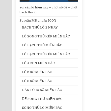
soi cầu lô hôm nay – chốt số đề – chốt
bạch thủ lô
Soi cầu MB chuẩn 100%
BẠCH THỦ LÔ 2 NHÁY
LÔ SONG THỦ KÉP MIỀN BẮC
LÔ BẠCH THỦ MIỀN BẮC
LÔ BẠCH THỦ KÉP MIỀN BẮC
LÔ 4 CON MIỀN BẮC
LÔ 6 SỐ MIỀN BẮC
LÔ 8 SỐ MIỀN BẮC
DÀN LÔ 10 SỐ MIỀN BẮC
ĐỀ SONG THỦ MIỀN BẮC
SONG THỦ LÔ MIỀN BẮC