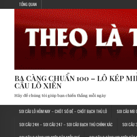
Skip
TỔNG QUAN
to
content
BA CÀNG CHUẨN 100 – LÔ KÉP MI
CẦU LÔ XIÊN
Hãy để chúng tôi giúp bạn chiến thắng mỗi ngày
SOI CẦU LÔ HÔM NAY – CHỐT SỐ ĐỀ – CHỐT BẠCH THỦ LÔ
SOI CẦU MB
SOI CẦU 24H – SOI CẦU 247 – SOI CẦU BẠCH THỦ CHÍNH XÁC
SOI CẦU 