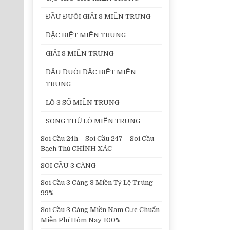
ĐẦU ĐUÔI GIẢI 8 MIỀN TRUNG
ĐẶC BIỆT MIỀN TRUNG
GIẢI 8 MIỀN TRUNG
ĐẦU ĐUÔI ĐẶC BIỆT MIỀN
TRUNG
LÔ 3 SỐ MIỀN TRUNG
SONG THỦ LÔ MIỀN TRUNG
Soi Cầu 24h – Soi Cầu 247 – Soi Cầu
Bạch Thủ CHÍNH XÁC
SOI CẦU 3 CÀNG
Soi Cầu 3 Càng 3 Miền Tỷ Lệ Trúng
99%
Soi Cầu 3 Càng Miền Nam Cực Chuẩn
Miễn Phí Hôm Nay 100%