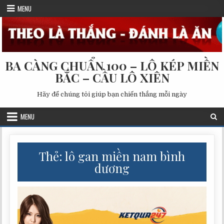
Skip
MENU
to
content
BA CÀNG CHUẨN 100 – LÔ KÉP MIỀN
BẮC – CẦU LÔ XIÊN
Hãy để chúng tôi giúp bạn chiến thắng mỗi ngày
MENU
Thẻ:
lô gan miền nam bình
dương