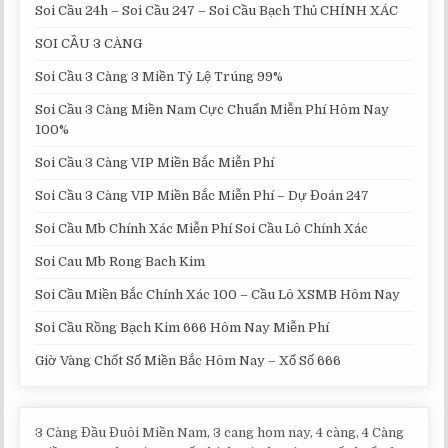
Soi Cầu 24h – Soi Cầu 247 – Soi Cầu Bạch Thủ CHÍNH XÁC
SOI CẦU 3 CÀNG
Soi Cầu 3 Càng 3 Miền Tỷ Lệ Trúng 99%
Soi Cầu 3 Càng Miền Nam Cực Chuẩn Miễn Phí Hôm Nay
100%
Soi Cầu 3 Càng VIP Miền Bắc Miễn Phí
Soi Cầu 3 Càng VIP Miền Bắc Miễn Phí – Dự Đoán 247
Soi Cầu Mb Chính Xác Miễn Phí Soi Cầu Lô Chính Xác
Soi Cau Mb Rong Bach Kim
Soi Cầu Miền Bắc Chính Xác 100 – Cầu Lô XSMB Hôm Nay
Soi Cầu Rồng Bạch Kim 666 Hôm Nay Miễn Phí
Giờ Vàng Chốt Số Miền Bắc Hôm Nay – Xổ Số 666
3 Càng Đầu Đuôi Miền Nam, 3 cang hom nay, 4 càng, 4 Càng