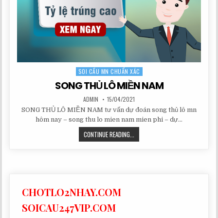
SOI CẦU MN CHUẨN XÁC
Posted
in
SONG THỦ LÔ MIỀN NAM
AUTHOR:
PUBLISHED
ADMIN
15/04/2021
DATE:
SONG THỦ LÔ MIỀN NAM tư vấn dự đoán song thủ lô mn
hôm nay – song thu lo mien nam mien phi – dự…
SONG
CONTINUE READING...
THỦ
LÔ
MIỀN
NAM
CHOTLO2NHAY.COM
SOICAU247VIP.COM