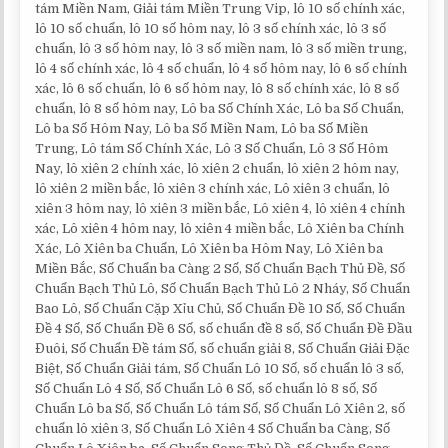
tám Miền Nam, Giải tám Miền Trung Vip, lô 10 số chính xác,
lô 10 số chuẩn, lô 10 số hôm nay, lô 3 số chính xác, lô 3 số
chuẩn, lô 3 số hôm nay, lô 3 số miền nam, lô 3 số miền trung,
lô 4 số chính xác, lô 4 số chuẩn, lô 4 số hôm nay, lô 6 số chính
xác, lô 6 số chuẩn, lô 6 số hôm nay, lô 8 số chính xác, lô 8 số
chuẩn, lô 8 số hôm nay, Lô ba Số Chính Xác, Lô ba Số Chuẩn,
Lô ba Số Hôm Nay, Lô ba Số Miền Nam, Lô ba Số Miền
Trung, Lô tám Số Chính Xác, Lô 3 Số Chuẩn, Lô 3 Số Hôm
Nay, lô xiên 2 chính xác, lô xiên 2 chuẩn, lô xiên 2 hôm nay,
lô xiên 2 miền bắc, lô xiên 3 chính xác, Lô xiên 3 chuẩn, lô
xiên 3 hôm nay, lô xiên 3 miền bắc, Lô xiên 4, lô xiên 4 chính
xác, Lô xiên 4 hôm nay, lô xiên 4 miền bắc, Lô Xiên ba Chính
Xác, Lô Xiên ba Chuẩn, Lô Xiên ba Hôm Nay, Lô Xiên ba
Miền Bắc, Số Chuẩn ba Càng 2 Số, Số Chuẩn Bạch Thủ Đề, Số
Chuẩn Bạch Thủ Lô, Số Chuẩn Bạch Thủ Lô 2 Nháy, Số Chuẩn
Bao Lô, Số Chuẩn Cặp Xỉu Chủ, Số Chuẩn Đề 10 Số, Số Chuẩn
Đề 4 Số, Số Chuẩn Đề 6 Số, số chuẩn đề 8 số, Số Chuẩn Đề Đầu
Đuôi, Số Chuẩn Đề tám Số, số chuẩn giải 8, Số Chuẩn Giải Đặc
Biệt, Số Chuẩn Giải tám, Số Chuẩn Lô 10 Số, số chuẩn lô 3 số,
Số Chuẩn Lô 4 Số, Số Chuẩn Lô 6 Số, số chuẩn lô 8 số, Số
Chuẩn Lô ba Số, Số Chuẩn Lô tám Số, Số Chuẩn Lô Xiên 2, số
chuẩn lô xiên 3, Số Chuẩn Lô Xiên 4 Số Chuẩn ba Càng, Số