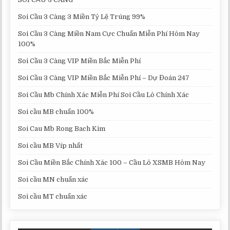
Soi Cầu 3 Càng 3 Miền Tỷ Lệ Trúng 99%
Soi Cầu 3 Càng Miền Nam Cực Chuẩn Miễn Phí Hôm Nay
100%
Soi Cầu 3 Càng VIP Miền Bắc Miễn Phí
Soi Cầu 3 Càng VIP Miền Bắc Miễn Phí – Dự Đoán 247
Soi Cầu Mb Chính Xác Miễn Phí Soi Cầu Lô Chính Xác
Soi cầu MB chuẩn 100%
Soi Cau Mb Rong Bach Kim
Soi cầu MB Víp nhất
Soi Cầu Miền Bắc Chính Xác 100 – Cầu Lô XSMB Hôm Nay
Soi cầu MN chuẩn xác
Soi cầu MT chuẩn xác