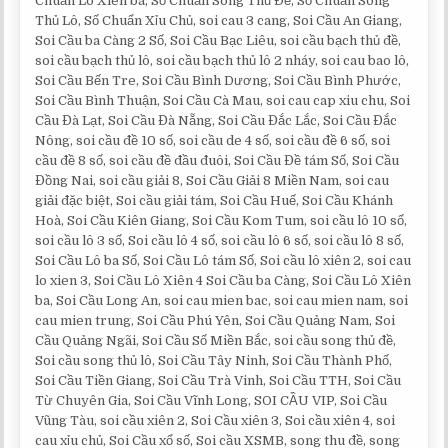
Chuẩn Lô Xiên ba, Số Chuẩn Song Thủ Đề, Số Chuẩn Song
Thủ Lô, Số Chuẩn Xỉu Chủ, soi cau 3 cang, Soi Cầu An Giang,
Soi Cầu ba Càng 2 Số, Soi Cầu Bạc Liêu, soi cầu bạch thủ đề,
soi cầu bạch thủ lô, soi cầu bạch thủ lô 2 nháy, soi cau bao lô,
Soi Cầu Bến Tre, Soi Cầu Bình Dương, Soi Cầu Bình Phước,
Soi Cầu Bình Thuận, Soi Cầu Cà Mau, soi cau cap xiu chu, Soi
Cầu Đà Lạt, Soi Cầu Đà Nẵng, Soi Cầu Đắc Lắc, Soi Cầu Đắc
Nông, soi cầu đề 10 số, soi cầu de 4 số, soi cầu đề 6 số, soi
cầu đề 8 số, soi cầu đề đầu đuôi, Soi Cầu Đề tám Số, Soi Cầu
Đồng Nai, soi cầu giải 8, Soi Cầu Giải 8 Miền Nam, soi cau
giải đặc biệt, Soi cầu giải tám, Soi Cầu Huế, Soi Cầu Khánh
Hoà, Soi Cầu Kiên Giang, Soi Cầu Kom Tum, soi cầu lô 10 số,
soi cầu lô 3 số, Soi cầu lô 4 số, soi cầu lô 6 số, soi cầu lô 8 số,
Soi Cầu Lô ba Số, Soi Cầu Lô tám Số, Soi cầu lô xiên 2, soi cau
lo xien 3, Soi Cầu Lô Xiên 4 Soi Cầu ba Càng, Soi Cầu Lô Xiên
ba, Soi Cầu Long An, soi cau mien bac, soi cau mien nam, soi
cau mien trung, Soi Cầu Phú Yên, Soi Cầu Quảng Nam, Soi
Cầu Quảng Ngãi, Soi Cầu Số Miền Bắc, soi cầu song thủ đề,
Soi cầu song thủ lô, Soi Cầu Tây Ninh, Soi Cầu Thành Phố,
Soi Cầu Tiền Giang, Soi Cầu Trà Vinh, Soi Cầu TTH, Soi Cầu
Từ Chuyên Gia, Soi Cầu Vĩnh Long, SOI CẦU VIP, Soi Cầu
Vũng Tàu, soi cầu xiên 2, Soi Cầu xiên 3, Soi cầu xiên 4, soi
cau xỉu chủ, Soi Cầu xổ số, Soi cầu XSMB, song thu đề, song