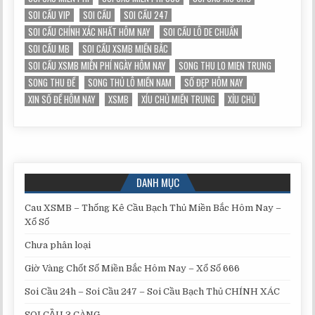
SOI CẦU VIP
SOI CẦU
SOI CẦU 247
SOI CẦU CHÍNH XÁC NHẤT HÔM NAY
SOI CẦU LÔ DE CHUẨN
SOI CẦU MB
SOI CẦU XSMB MIỀN BẮC
SOI CẦU XSMB MIỄN PHÍ NGÀY HÔM NAY
SONG THU LO MIEN TRUNG
SONG THU ĐỀ
SONG THỦ LÔ MIỀN NAM
SỐ ĐẸP HÔM NAY
XIN SỐ ĐỀ HÔM NAY
XSMB
XÍU CHỦ MIỀN TRUNG
XỈU CHỦ
DANH MỤC
Cau XSMB – Thống Kê Cầu Bạch Thủ Miền Bắc Hôm Nay –
Xổ Số
Chưa phân loại
Giờ Vàng Chốt Số Miền Bắc Hôm Nay – Xổ Số 666
Soi Cầu 24h – Soi Cầu 247 – Soi Cầu Bạch Thủ CHÍNH XÁC
SOI CẦU 3 CÀNG