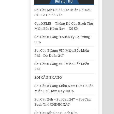
BÀI VIẾT MỚI
Soi Cầu Mb Chính Xác Miễn Phí Soi
Cầu Lô Chính Xác
Cau XSMB – Thống Kê Cầu Bạch Thủ
Miền Bắc Hôm Nay – Xổ Số
Soi Cầu 3 Càng 3 Miền Tỷ Lệ Trúng
99%
Soi Cầu 3 Càng VIP Miền Bắc Miễn
Phí – Dự Đoán 247
Soi Cầu 3 Càng VIP Miền Bắc Miễn
Phí
SOI CẦU 3 CÀNG
Soi Cầu 3 Càng Miền Nam Cực Chuẩn
Miễn Phí Hôm Nay 100%
Soi Cầu 24h – Soi Cầu 247 – Soi Cầu
Bạch Thủ CHÍNH XÁC
Soi Cau Mb Rong Bach Kim