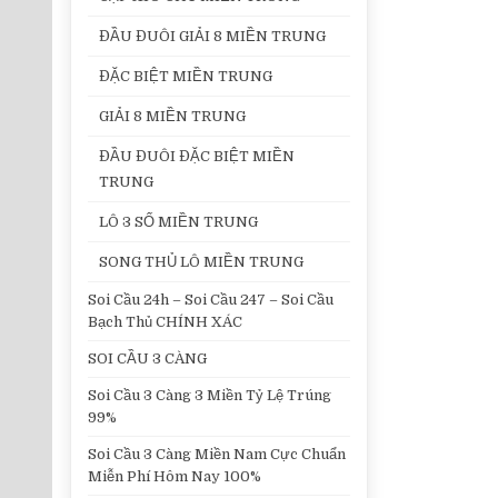
ĐẦU ĐUÔI GIẢI 8 MIỀN TRUNG
ĐẶC BIỆT MIỀN TRUNG
GIẢI 8 MIỀN TRUNG
ĐẦU ĐUÔI ĐẶC BIỆT MIỀN
TRUNG
LÔ 3 SỐ MIỀN TRUNG
SONG THỦ LÔ MIỀN TRUNG
Soi Cầu 24h – Soi Cầu 247 – Soi Cầu
Bạch Thủ CHÍNH XÁC
SOI CẦU 3 CÀNG
Soi Cầu 3 Càng 3 Miền Tỷ Lệ Trúng
99%
Soi Cầu 3 Càng Miền Nam Cực Chuẩn
Miễn Phí Hôm Nay 100%