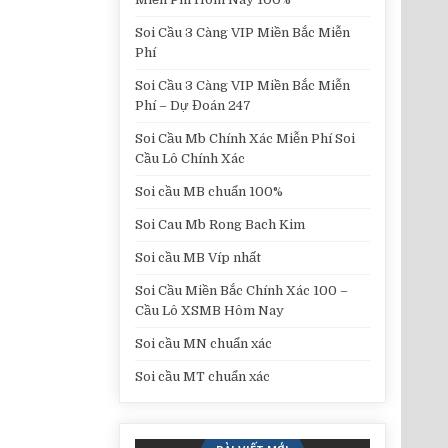
Soi Cầu 3 Càng VIP Miền Bắc Miễn
Phí
Soi Cầu 3 Càng VIP Miền Bắc Miễn
Phí – Dự Đoán 247
Soi Cầu Mb Chính Xác Miễn Phí Soi
Cầu Lô Chính Xác
Soi cầu MB chuẩn 100%
Soi Cau Mb Rong Bach Kim
Soi cầu MB Víp nhất
Soi Cầu Miền Bắc Chính Xác 100 –
Cầu Lô XSMB Hôm Nay
Soi cầu MN chuẩn xác
Soi cầu MT chuẩn xác