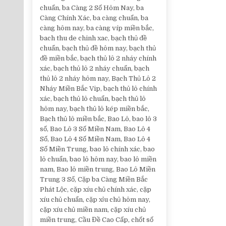
chuẩn, ba Càng 2 Số Hôm Nay, ba
Càng Chính Xác, ba càng chuẩn, ba
càng hôm nay, ba càng víp miền bắc,
bach thu de chinh xac, bạch thủ đề
chuẩn, bạch thủ đề hôm nay, bạch thủ
đề miền bắc, bạch thủ lô 2 nháy chính
xác, bạch thủ lô 2 nháy chuẩn, bạch
thủ lô 2 nháy hôm nay, Bạch Thủ Lô 2
Nháy Miền Bắc Vip, bạch thủ lô chính
xác, bạch thủ lô chuẩn, bạch thủ lô
hôm nay, bạch thủ lô kép miền bắc,
Bạch thủ lô miền bắc, Bao Lô, bao lô 3
số, Bao Lô 3 Số Miền Nam, Bao Lô 4
Số, Bao Lô 4 Số Miền Nam, Bao Lô 4
Số Miền Trung, bao lô chính xác, bao
lô chuẩn, bao lô hôm nay, bao lô miền
nam, Bao lô miền trung, Bao Lô Miền
Trung 3 Số, Cặp ba Càng Miền Bắc
Phát Lộc, cặp xíu chủ chính xác, cặp
xíu chủ chuẩn, cặp xỉu chủ hôm nay,
cặp xíu chủ miền nam, cặp xíu chủ
miền trung, Cầu Đề Cao Cấp, chốt số