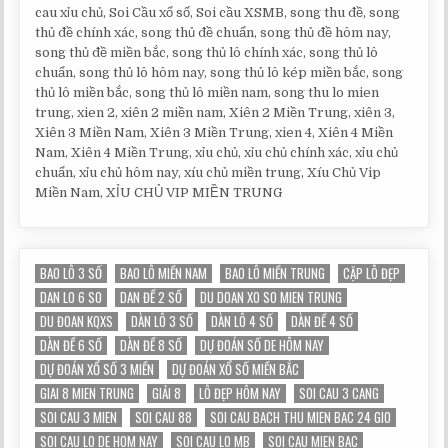
cau xỉu chủ, Soi Cầu xổ số, Soi cầu XSMB, song thu đề, song
thủ đề chính xác, song thủ đề chuẩn, song thủ đề hôm nay,
song thủ đề miền bắc, song thủ lô chính xác, song thủ lô
chuẩn, song thủ lô hôm nay, song thủ lô kép miền bắc, song
thủ lô miền bắc, song thủ lô miền nam, song thu lo mien
trung, xien 2, xiên 2 miền nam, Xiên 2 Miền Trung, xiên 3,
Xiên 3 Miền Nam, Xiên 3 Miền Trung, xien 4, Xiên 4 Miền
Nam, Xiên 4 Miền Trung, xỉu chủ, xỉu chủ chính xác, xỉu chủ
chuẩn, xỉu chủ hôm nay, xíu chủ miền trung, Xíu Chủ Vip
Miền Nam, XỈU CHỦ VIP MIỀN TRUNG
BAO LÔ 3 SỐ
BAO LÔ MIỀN NAM
BAO LÔ MIỀN TRUNG
CẶP LÔ ĐẸP
DAN LO 6 SO
DAN ĐỀ 2 SỐ
DU DOAN XO SO MIEN TRUNG
DU ĐOAN KQXS
DÀN LÔ 3 SỐ
DÀN LÔ 4 SỐ
DÀN ĐỀ 4 SỐ
DÀN ĐỀ 6 SỐ
DÀN ĐỀ 8 SỐ
DỰ ĐOÁN SỐ DE HÔM NAY
DỰ ĐOÁN XỔ SỐ 3 MIỀN
DỰ ĐOÁN XỔ SỐ MIỀN BẮC
GIAI 8 MIEN TRUNG
GIẢI 8
LÔ ĐẸP HÔM NAY
SOI CAU 3 CANG
SOI CAU 3 MIEN
SOI CAU 88
SOI CAU BACH THU MIEN BAC 24 GIO
SOI CAU LO DE HOM NAY
SOI CAU LO MB
SOI CAU MIEN BAC