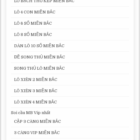
LÔ BẠCH THỦ KÉP MIỀN BẮC
LÔ 4 CON MIỀN BẮC
LÔ 6 SỐ MIỀN BẮC
LÔ 8 SỐ MIỀN BẮC
DÀN LÔ 10 SỐ MIỀN BẮC
ĐỀ SONG THỦ MIỀN BẮC
SONG THỦ LÔ MIỀN BẮC
LÔ XIÊN 2 MIỀN BẮC
LÔ XIÊN 3 MIỀN BẮC
LÔ XIÊN 4 MIỀN BẮC
Soi cầu MB Víp nhất
CẶP 3 CÀNG MIỀN BẮC
3 CÀNG VIP MIỀN BẮC