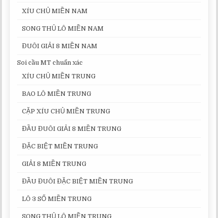
XÍU CHỦ MIỀN NAM
SONG THỦ LÔ MIỀN NAM
ĐUÔI GIẢI 8 MIỀN NAM
Soi cầu MT chuẩn xác
XÍU CHỦ MIỀN TRUNG
BAO LÔ MIỀN TRUNG
CẶP XÍU CHỦ MIỀN TRUNG
ĐẦU ĐUÔI GIẢI 8 MIỀN TRUNG
ĐẶC BIỆT MIỀN TRUNG
GIẢI 8 MIỀN TRUNG
ĐẦU ĐUÔI ĐẶC BIỆT MIỀN TRUNG
LÔ 3 SỐ MIỀN TRUNG
SONG THỦ LÔ MIỀN TRUNG