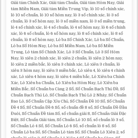
Giải tám Chính Xác, Giải tám Chuẩn, Giải tám Hôm Nay, Giải
tám Miền Nam, Giải tám Miền Trung Vip, lô 10 số chính xác,
lô 10 số chuẩn, lô 10 số hôm nay, lô 3 số chính xác, lô 3 số
chuẩn, lô 3 số hôm nay, lô 3 số miền nam, lô 3 số miền trung,
lô 4 số chính xác, lô 4 số chuẩn, lô 4 số hôm nay, lô 6 số chính
xác, lô 6 số chuẩn, lô 6 số hôm nay, lô 8 số chính xác, lô 8 số
chuẩn, lô 8 số hôm nay, Lô ba Số Chính Xác, Lô ba Số Chuẩn,
Lô ba Số Hôm Nay, Lô ba Số Miền Nam, Lô ba Số Miền
Trung, Lô tám Số Chính Xác, Lô 3 Số Chuẩn, Lô 3 Số Hôm
Nay, lô xiên 2 chính xác, lô xiên 2 chuẩn, lô xiên 2 hôm nay,
lô xiên 2 miền bắc, lô xiên 3 chính xác, Lô xiên 3 chuẩn, lô
xiên 3 hôm nay, lô xiên 3 miền bắc, Lô xiên 4, lô xiên 4 chính
xác, Lô xiên 4 hôm nay, lô xiên 4 miền bắc, Lô Xiên ba Chính
Xác, Lô Xiên ba Chuẩn, Lô Xiên ba Hôm Nay, Lô Xiên ba
Miền Bắc, Số Chuẩn ba Càng 2 Số, Số Chuẩn Bạch Thủ Đề, Số
Chuẩn Bạch Thủ Lô, Số Chuẩn Bạch Thủ Lô 2 Nháy, Số Chuẩn
Bao Lô, Số Chuẩn Cặp Xỉu Chủ, Số Chuẩn Đề 10 Số, Số Chuẩn
Đề 4 Số, Số Chuẩn Đề 6 Số, số chuẩn đề 8 số, Số Chuẩn Đề Đầu
Đuôi, Số Chuẩn Đề tám Số, số chuẩn giải 8, Số Chuẩn Giải Đặc
Biệt, Số Chuẩn Giải tám, Số Chuẩn Lô 10 Số, số chuẩn lô 3 số,
Số Chuẩn Lô 4 Số, Số Chuẩn Lô 6 Số, số chuẩn lô 8 số, Số
Chuẩn Lô ba Số, Số Chuẩn Lô tám Số, Số Chuẩn Lô Xiên 2, số