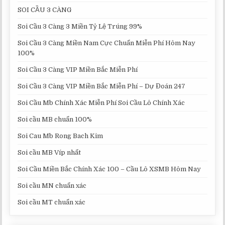
SOI CẦU 3 CÀNG
Soi Cầu 3 Càng 3 Miền Tỷ Lệ Trúng 99%
Soi Cầu 3 Càng Miền Nam Cực Chuẩn Miễn Phí Hôm Nay
100%
Soi Cầu 3 Càng VIP Miền Bắc Miễn Phí
Soi Cầu 3 Càng VIP Miền Bắc Miễn Phí – Dự Đoán 247
Soi Cầu Mb Chính Xác Miễn Phí Soi Cầu Lô Chính Xác
Soi cầu MB chuẩn 100%
Soi Cau Mb Rong Bach Kim
Soi cầu MB Víp nhất
Soi Cầu Miền Bắc Chính Xác 100 – Cầu Lô XSMB Hôm Nay
Soi cầu MN chuẩn xác
Soi cầu MT chuẩn xác