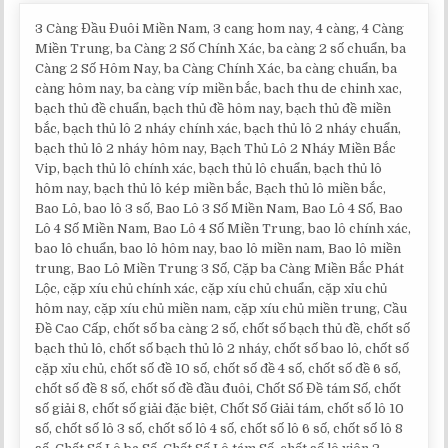
3 Càng Đầu Đuôi Miền Nam, 3 cang hom nay, 4 càng, 4 Càng
Miền Trung, ba Càng 2 Số Chính Xác, ba càng 2 số chuẩn, ba
Càng 2 Số Hôm Nay, ba Càng Chính Xác, ba càng chuẩn, ba
càng hôm nay, ba càng víp miền bắc, bach thu de chinh xac,
bạch thủ đề chuẩn, bạch thủ đề hôm nay, bạch thủ đề miền
bắc, bạch thủ lô 2 nháy chính xác, bạch thủ lô 2 nháy chuẩn,
bạch thủ lô 2 nháy hôm nay, Bạch Thủ Lô 2 Nháy Miền Bắc
Vip, bạch thủ lô chính xác, bạch thủ lô chuẩn, bạch thủ lô
hôm nay, bạch thủ lô kép miền bắc, Bạch thủ lô miền bắc,
Bao Lô, bao lô 3 số, Bao Lô 3 Số Miền Nam, Bao Lô 4 Số, Bao
Lô 4 Số Miền Nam, Bao Lô 4 Số Miền Trung, bao lô chính xác,
bao lô chuẩn, bao lô hôm nay, bao lô miền nam, Bao lô miền
trung, Bao Lô Miền Trung 3 Số, Cặp ba Càng Miền Bắc Phát
Lộc, cặp xíu chủ chính xác, cặp xíu chủ chuẩn, cặp xỉu chủ
hôm nay, cặp xíu chủ miền nam, cặp xíu chủ miền trung, Cầu
Đề Cao Cấp, chốt số ba càng 2 số, chốt số bạch thủ đề, chốt số
bạch thủ lô, chốt số bạch thủ lô 2 nháy, chốt số bao lô, chốt số
cặp xỉu chủ, chốt số đề 10 số, chốt số đề 4 số, chốt số đề 6 số,
chốt số đề 8 số, chốt số đề đầu đuôi, Chốt Số Đề tám Số, chốt
số giải 8, chốt số giải đặc biệt, Chốt Số Giải tám, chốt số lô 10
số, chốt số lô 3 số, chốt số lô 4 số, chốt số lô 6 số, chốt số lô 8