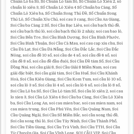
Chuẩn Lô ba Số, Số Chuẩn Lô tám Số, Số Chuẩn Lô Xiên 2, số
chuẩn lô xiên 3, Số Chuẩn Lô Xiên 4 Số Chuẩn ba Càng, Số
Chuẩn Lô Xiên ba, Số Chuẩn Song Thủ Đề, Số Chuẩn Song
Thủ Lô, Số Chuẩn Xỉu Chủ, soi cau 3 cang, Soi Cầu An Giang,
Soi Cầu ba Càng 2 Số, Soi Cầu Bạc Liêu, soi cầu bạch thủ đề,
soi cầu bạch thủ lô, soi cầu bạch thủ lô 2 nháy, soi cau bao lô,
Soi Cầu Bến Tre, Soi Cầu Bình Dương, Soi Cầu Bình Phước,
Soi Cầu Bình Thuận, Soi Cầu Cà Mau, soi cau cap xiu chu, Soi
Cầu Đà Lạt, Soi Cầu Đà Nẵng, Soi Cầu Đắc Lắc, Soi Cầu Đắc
Nông, soi cầu đề 10 số, soi cầu de 4 số, soi cầu đề 6 số, soi
cầu đề 8 số, soi cầu đề đầu đuôi, Soi Cầu Đề tám Số, Soi Cầu
Đồng Nai, soi cầu giải 8, Soi Cầu Giải 8 Miền Nam, soi cau
giải đặc biệt, Soi cầu giải tám, Soi Cầu Huế, Soi Cầu Khánh
Hoà, Soi Cầu Kiên Giang, Soi Cầu Kom Tum, soi cầu lô 10 số,
soi cầu lô 3 số, Soi cầu lô 4 số, soi cầu lô 6 số, soi cầu lô 8 số,
Soi Cầu Lô ba Số, Soi Cầu Lô tám Số, Soi cầu lô xiên 2, soi cau
lo xien 3, Soi Cầu Lô Xiên 4 Soi Cầu ba Càng, Soi Cầu Lô Xiên
ba, Soi Cầu Long An, soi cau mien bac, soi cau mien nam, soi
cau mien trung, Soi Cầu Phú Yên, Soi Cầu Quảng Nam, Soi
Cầu Quảng Ngãi, Soi Cầu Số Miền Bắc, soi cầu song thủ đề,
Soi cầu song thủ lô, Soi Cầu Tây Ninh, Soi Cầu Thành Phố,
Soi Cầu Tiền Giang, Soi Cầu Trà Vinh, Soi Cầu TTH, Soi Cầu
Từ Chuyên Gia, Soi Cầu Vĩnh Long, SOI CẦU VIP, Soi Cầu