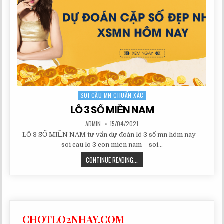
SOI CẦU MN CHUẨN XÁC
Posted
in
LÔ 3 SỐ MIỀN NAM
AUTHOR:
PUBLISHED
ADMIN
15/04/2021
DATE:
LÔ 3 SỐ MIỀN NAM tư vấn dự đoán lô 3 số mn hôm nay –
soi cau lo 3 con mien nam – soi…
LÔ
CONTINUE READING...
3
SỐ
MIỀN
NAM
CHOTLO2NHAY.COM