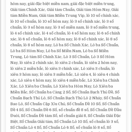
hôm nay, giải đặc biệt miền nam, giải đặc biệt miền trung,
Giải tám Chính Xác, Giải tám Chuẩn, Giải tám Hôm Nay, Giải
tám Miền Nam, Giải tám Miền Trung Vip, lô 10 số chính xác,
lô 10 số chuẩn, lô 10 số hôm nay, lô 3 số chính xác, lô 3 số
chuẩn, lô 3 số hôm nay, lô 3 số miền nam, lô 3 số miền trung,
lô 4 số chính xác, lô 4 số chuẩn, lô 4 số hôm nay, lô 6 số chính
xác, lô 6 số chuẩn, lô 6 số hôm nay, lô 8 số chính xác, lô 8 số
chuẩn, lô 8 số hôm nay, Lô ba Số Chính Xác, Lô ba Số Chuẩn,
Lô ba Số Hôm Nay, Lô ba Số Miền Nam, Lô ba Số Miền
Trung, Lô tám Số Chính Xác, Lô 3 Số Chuẩn, Lô 3 Số Hôm
Nay, lô xiên 2 chính xác, lô xiên 2 chuẩn, lô xiên 2 hôm nay,
lô xiên 2 miền bắc, lô xiên 3 chính xác, Lô xiên 3 chuẩn, lô
xiên 3 hôm nay, lô xiên 3 miền bắc, Lô xiên 4, lô xiên 4 chính
xác, Lô xiên 4 hôm nay, lô xiên 4 miền bắc, Lô Xiên ba Chính
Xác, Lô Xiên ba Chuẩn, Lô Xiên ba Hôm Nay, Lô Xiên ba
Miền Bắc, Số Chuẩn ba Càng 2 Số, Số Chuẩn Bạch Thủ Đề, Số
Chuẩn Bạch Thủ Lô, Số Chuẩn Bạch Thủ Lô 2 Nháy, Số Chuẩn
Bao Lô, Số Chuẩn Cặp Xỉu Chủ, Số Chuẩn Đề 10 Số, Số Chuẩn
Đề 4 Số, Số Chuẩn Đề 6 Số, số chuẩn đề 8 số, Số Chuẩn Đề Đầu
Đuôi, Số Chuẩn Đề tám Số, số chuẩn giải 8, Số Chuẩn Giải Đặc
Biệt, Số Chuẩn Giải tám, Số Chuẩn Lô 10 Số, số chuẩn lô 3 số,
Số Chuẩn Lô 4 Số, Số Chuẩn Lô 6 Số, số chuẩn lô 8 số, Số