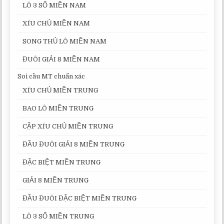
LÔ 3 SỐ MIỀN NAM
XÍU CHỦ MIỀN NAM
SONG THỦ LÔ MIỀN NAM
ĐUÔI GIẢI 8 MIỀN NAM
Soi cầu MT chuẩn xác
XÍU CHỦ MIỀN TRUNG
BAO LÔ MIỀN TRUNG
CẶP XÍU CHỦ MIỀN TRUNG
ĐẦU ĐUÔI GIẢI 8 MIỀN TRUNG
ĐẶC BIỆT MIỀN TRUNG
GIẢI 8 MIỀN TRUNG
ĐẦU ĐUÔI ĐẶC BIỆT MIỀN TRUNG
LÔ 3 SỐ MIỀN TRUNG