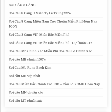
SOI CẦU 3 CÀNG
Soi Cầu 3 Càng 3 Miền Tỷ Lệ Trúng 99%
Soi Cầu 3 Càng Miền Nam Cực Chuẩn Miễn Phí Hôm Nay
100%
Soi Cầu 3 Càng VIP Miền Bắc Miễn Phí
Soi Cầu 3 Càng VIP Miền Bắc Miễn Phí – Dự Đoán 247
Soi Cầu Mb Chính Xác Miễn Phí Soi Cầu Lô Chính Xác
Soi cầu MB chuẩn 100%
Soi Cau Mb Rong Bach Kim
Soi cầu MB Víp nhất
Soi Cầu Miền Bắc Chính Xác 100 – Cầu Lô XSMB Hôm Nay
Soi cầu MN chuẩn xác
Soi cầu MT chuẩn xác