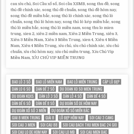
cau xỉu chủ, Soi Cầu xổ số, Soi cầu XSMB, song thu đề, song
thủ đề chính xác, song thủ đề chuẩn, song thủ đề hôm nay,
song thủ đề miền bắc, song thủ lô chính xác, song thủ lô
chuẩn, song thủ lô hôm nay, song thủ lô kép miền bắc, song
thủ lô miền bắc, song thủ lô miền nam, song thu lo mien
trung, xien 2, xiên 2 miền nam, Xiên 2 Miền Trung, xiên 3,
Xiên 3 Miền Nam, Xiên 3 Miền Trung, xien 4, Xiên 4 Miền
Nam, Xiên 4 Miền Trung, xỉu chủ, xỉu chủ chính xác, xỉu chủ
chuẩn, xỉu chủ hôm nay, xíu chủ miền trung, Xíu Chủ Vip
Miền Nam, XỈU CHỦ VIP MIỀN TRUNG
BAO LÔ 3 SỐ
BAO LÔ MIỀN NAM
BAO LÔ MIỀN TRUNG
CẶP LÔ ĐẸP
DAN LO 6 SO
DAN ĐỀ 2 SỐ
DU DOAN XO SO MIEN TRUNG
DU ĐOAN KQXS
DÀN LÔ 3 SỐ
DÀN LÔ 4 SỐ
DÀN ĐỀ 4 SỐ
DÀN ĐỀ 6 SỐ
DÀN ĐỀ 8 SỐ
DỰ ĐOÁN SỐ DE HÔM NAY
DỰ ĐOÁN XỔ SỐ 3 MIỀN
DỰ ĐOÁN XỔ SỐ MIỀN BẮC
GIAI 8 MIEN TRUNG
GIẢI 8
LÔ ĐẸP HÔM NAY
SOI CAU 3 CANG
SOI CAU 3 MIEN
SOI CAU 88
SOI CAU BACH THU MIEN BAC 24 GIO
SOI CAU LO DE HOM NAY
SOI CAU LO MB
SOI CAU MIEN BAC