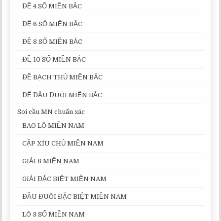
ĐỀ 4 SỐ MIỀN BẮC
ĐỀ 6 SỐ MIỀN BẮC
ĐỀ 8 SỐ MIỀN BẮC
ĐỀ 10 SỐ MIỀN BẮC
ĐỀ BẠCH THỦ MIỀN BẮC
ĐỀ ĐẦU ĐUÔI MIỀN BẮC
Soi cầu MN chuẩn xác
BAO LÔ MIỀN NAM
CẶP XÍU CHỦ MIỀN NAM
GIẢI 8 MIỀN NAM
GIẢI ĐẶC BIỆT MIỀN NAM
ĐẦU ĐUÔI ĐẶC BIỆT MIỀN NAM
LÔ 3 SỐ MIỀN NAM