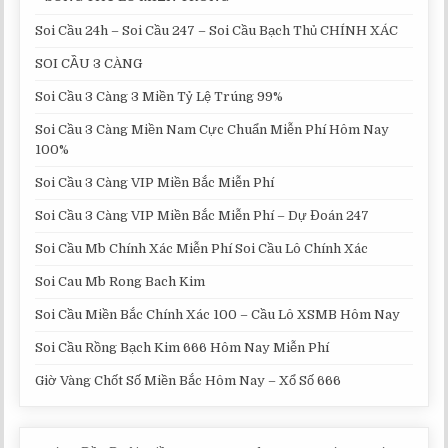
Soi Cầu 24h – Soi Cầu 247 – Soi Cầu Bạch Thủ CHÍNH XÁC
SOI CẦU 3 CÀNG
Soi Cầu 3 Càng 3 Miền Tỷ Lệ Trúng 99%
Soi Cầu 3 Càng Miền Nam Cực Chuẩn Miễn Phí Hôm Nay
100%
Soi Cầu 3 Càng VIP Miền Bắc Miễn Phí
Soi Cầu 3 Càng VIP Miền Bắc Miễn Phí – Dự Đoán 247
Soi Cầu Mb Chính Xác Miễn Phí Soi Cầu Lô Chính Xác
Soi Cau Mb Rong Bach Kim
Soi Cầu Miền Bắc Chính Xác 100 – Cầu Lô XSMB Hôm Nay
Soi Cầu Rồng Bạch Kim 666 Hôm Nay Miễn Phí
Giờ Vàng Chốt Số Miền Bắc Hôm Nay – Xổ Số 666