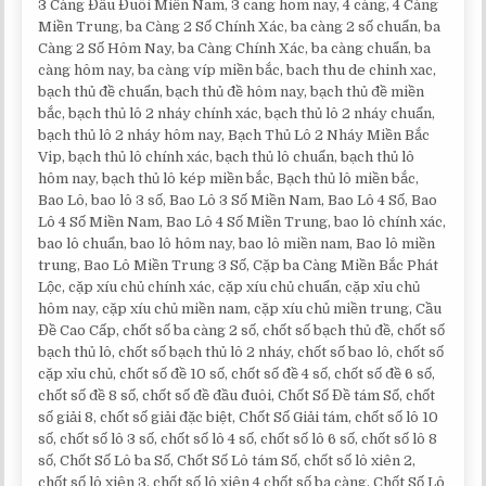
3 Càng Đầu Đuôi Miền Nam, 3 cang hom nay, 4 càng, 4 Càng
Miền Trung, ba Càng 2 Số Chính Xác, ba càng 2 số chuẩn, ba
Càng 2 Số Hôm Nay, ba Càng Chính Xác, ba càng chuẩn, ba
càng hôm nay, ba càng víp miền bắc, bach thu de chinh xac,
bạch thủ đề chuẩn, bạch thủ đề hôm nay, bạch thủ đề miền
bắc, bạch thủ lô 2 nháy chính xác, bạch thủ lô 2 nháy chuẩn,
bạch thủ lô 2 nháy hôm nay, Bạch Thủ Lô 2 Nháy Miền Bắc
Vip, bạch thủ lô chính xác, bạch thủ lô chuẩn, bạch thủ lô
hôm nay, bạch thủ lô kép miền bắc, Bạch thủ lô miền bắc,
Bao Lô, bao lô 3 số, Bao Lô 3 Số Miền Nam, Bao Lô 4 Số, Bao
Lô 4 Số Miền Nam, Bao Lô 4 Số Miền Trung, bao lô chính xác,
bao lô chuẩn, bao lô hôm nay, bao lô miền nam, Bao lô miền
trung, Bao Lô Miền Trung 3 Số, Cặp ba Càng Miền Bắc Phát
Lộc, cặp xíu chủ chính xác, cặp xíu chủ chuẩn, cặp xỉu chủ
hôm nay, cặp xíu chủ miền nam, cặp xíu chủ miền trung, Cầu
Đề Cao Cấp, chốt số ba càng 2 số, chốt số bạch thủ đề, chốt số
bạch thủ lô, chốt số bạch thủ lô 2 nháy, chốt số bao lô, chốt số
cặp xỉu chủ, chốt số đề 10 số, chốt số đề 4 số, chốt số đề 6 số,
chốt số đề 8 số, chốt số đề đầu đuôi, Chốt Số Đề tám Số, chốt
số giải 8, chốt số giải đặc biệt, Chốt Số Giải tám, chốt số lô 10
số, chốt số lô 3 số, chốt số lô 4 số, chốt số lô 6 số, chốt số lô 8
số, Chốt Số Lô ba Số, Chốt Số Lô tám Số, chốt số lô xiên 2,
chốt số lô xiên 3, chốt số lô xiên 4 chốt số ba càng, Chốt Số Lô