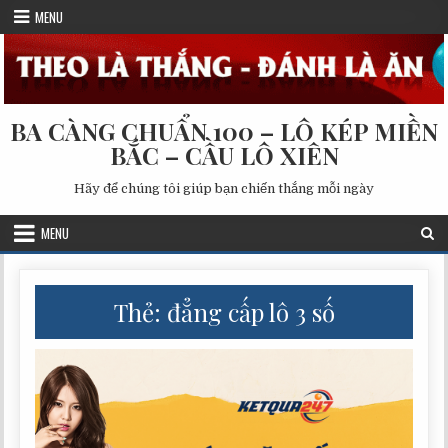
Skip
MENU
to
content
BA CÀNG CHUẨN 100 – LÔ KÉP MIỀN
BẮC – CẦU LÔ XIÊN
Hãy để chúng tôi giúp bạn chiến thắng mỗi ngày
MENU
Thẻ:
đẳng cấp lô 3 số