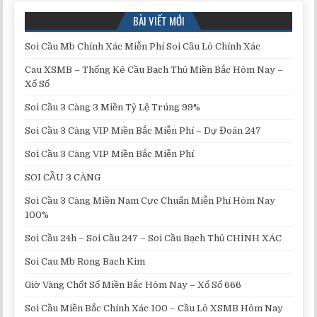
BÀI VIẾT MỚI
Soi Cầu Mb Chính Xác Miễn Phí Soi Cầu Lô Chính Xác
Cau XSMB – Thống Kê Cầu Bạch Thủ Miền Bắc Hôm Nay –
Xổ Số
Soi Cầu 3 Càng 3 Miền Tỷ Lệ Trúng 99%
Soi Cầu 3 Càng VIP Miền Bắc Miễn Phí – Dự Đoán 247
Soi Cầu 3 Càng VIP Miền Bắc Miễn Phí
SOI CẦU 3 CÀNG
Soi Cầu 3 Càng Miền Nam Cực Chuẩn Miễn Phí Hôm Nay
100%
Soi Cầu 24h – Soi Cầu 247 – Soi Cầu Bạch Thủ CHÍNH XÁC
Soi Cau Mb Rong Bach Kim
Giờ Vàng Chốt Số Miền Bắc Hôm Nay – Xổ Số 666
Soi Cầu Miền Bắc Chính Xác 100 – Cầu Lô XSMB Hôm Nay