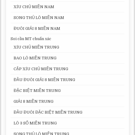
XÍU CHỦ MIỀN NAM
SONG THỦ LÔ MIỀN NAM
ĐUÔI GIẢI 8 MIỀN NAM
Soi cầu MT chuẩn xác
XÍU CHỦ MIỀN TRUNG
BAO LÔ MIỀN TRUNG
CẶP XÍU CHỦ MIỀN TRUNG
ĐẦU ĐUÔI GIẢI 8 MIỀN TRUNG
ĐẶC BIỆT MIỀN TRUNG
GIẢI 8 MIỀN TRUNG
ĐẦU ĐUÔI ĐẶC BIỆT MIỀN TRUNG
LÔ 3 SỐ MIỀN TRUNG
SONG THỦ LÔ MIỀN TRUNG