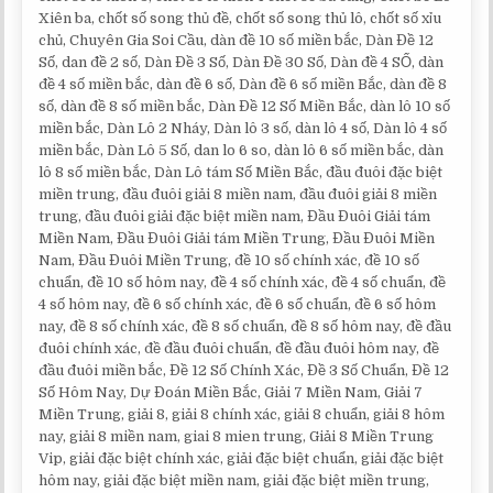
Xiên ba, chốt số song thủ đề, chốt số song thủ lô, chốt số xỉu
chủ, Chuyên Gia Soi Cầu, dàn đề 10 số miền bắc, Dàn Đề 12
Số, dan đề 2 số, Dàn Đề 3 Số, Dàn Đề 30 Số, Dàn đề 4 SỐ, dàn
đề 4 số miền bắc, dàn đề 6 số, Dàn đề 6 số miền Bắc, dàn đề 8
số, dàn đề 8 số miền bắc, Dàn Đề 12 Số Miền Bắc, dàn lô 10 số
miền bắc, Dàn Lô 2 Nháy, Dàn lô 3 số, dàn lô 4 số, Dàn lô 4 số
miền bắc, Dàn Lô 5 Số, dan lo 6 so, dàn lô 6 số miền bắc, dàn
lô 8 số miền bắc, Dàn Lô tám Số Miền Bắc, đầu đuôi đặc biệt
miền trung, đầu đuôi giải 8 miền nam, đầu đuôi giải 8 miền
trung, đầu đuôi giải đặc biệt miền nam, Đầu Đuôi Giải tám
Miền Nam, Đầu Đuôi Giải tám Miền Trung, Đầu Đuôi Miền
Nam, Đầu Đuôi Miền Trung, đề 10 số chính xác, đề 10 số
chuẩn, đề 10 số hôm nay, đề 4 số chính xác, đề 4 số chuẩn, đề
4 số hôm nay, đề 6 số chính xác, đề 6 số chuẩn, đề 6 số hôm
nay, đề 8 số chính xác, đề 8 số chuẩn, đề 8 số hôm nay, đề đầu
đuôi chính xác, đề đầu đuôi chuẩn, đề đầu đuôi hôm nay, đề
đầu đuôi miền bắc, Đề 12 Số Chính Xác, Đề 3 Số Chuẩn, Đề 12
Số Hôm Nay, Dự Đoán Miền Bắc, Giải 7 Miền Nam, Giải 7
Miền Trung, giải 8, giải 8 chính xác, giải 8 chuẩn, giải 8 hôm
nay, giải 8 miền nam, giai 8 mien trung, Giải 8 Miền Trung
Vip, giải đặc biệt chính xác, giải đặc biệt chuẩn, giải đặc biệt
hôm nay, giải đặc biệt miền nam, giải đặc biệt miền trung,