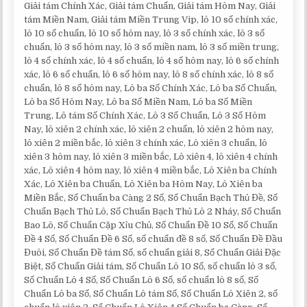
Giải tám Chính Xác, Giải tám Chuẩn, Giải tám Hôm Nay, Giải
tám Miền Nam, Giải tám Miền Trung Vip, lô 10 số chính xác,
lô 10 số chuẩn, lô 10 số hôm nay, lô 3 số chính xác, lô 3 số
chuẩn, lô 3 số hôm nay, lô 3 số miền nam, lô 3 số miền trung,
lô 4 số chính xác, lô 4 số chuẩn, lô 4 số hôm nay, lô 6 số chính
xác, lô 6 số chuẩn, lô 6 số hôm nay, lô 8 số chính xác, lô 8 số
chuẩn, lô 8 số hôm nay, Lô ba Số Chính Xác, Lô ba Số Chuẩn,
Lô ba Số Hôm Nay, Lô ba Số Miền Nam, Lô ba Số Miền
Trung, Lô tám Số Chính Xác, Lô 3 Số Chuẩn, Lô 3 Số Hôm
Nay, lô xiên 2 chính xác, lô xiên 2 chuẩn, lô xiên 2 hôm nay,
lô xiên 2 miền bắc, lô xiên 3 chính xác, Lô xiên 3 chuẩn, lô
xiên 3 hôm nay, lô xiên 3 miền bắc, Lô xiên 4, lô xiên 4 chính
xác, Lô xiên 4 hôm nay, lô xiên 4 miền bắc, Lô Xiên ba Chính
Xác, Lô Xiên ba Chuẩn, Lô Xiên ba Hôm Nay, Lô Xiên ba
Miền Bắc, Số Chuẩn ba Càng 2 Số, Số Chuẩn Bạch Thủ Đề, Số
Chuẩn Bạch Thủ Lô, Số Chuẩn Bạch Thủ Lô 2 Nháy, Số Chuẩn
Bao Lô, Số Chuẩn Cặp Xỉu Chủ, Số Chuẩn Đề 10 Số, Số Chuẩn
Đề 4 Số, Số Chuẩn Đề 6 Số, số chuẩn đề 8 số, Số Chuẩn Đề Đầu
Đuôi, Số Chuẩn Đề tám Số, số chuẩn giải 8, Số Chuẩn Giải Đặc
Biệt, Số Chuẩn Giải tám, Số Chuẩn Lô 10 Số, số chuẩn lô 3 số,
Số Chuẩn Lô 4 Số, Số Chuẩn Lô 6 Số, số chuẩn lô 8 số, Số
Chuẩn Lô ba Số, Số Chuẩn Lô tám Số, Số Chuẩn Lô Xiên 2, số