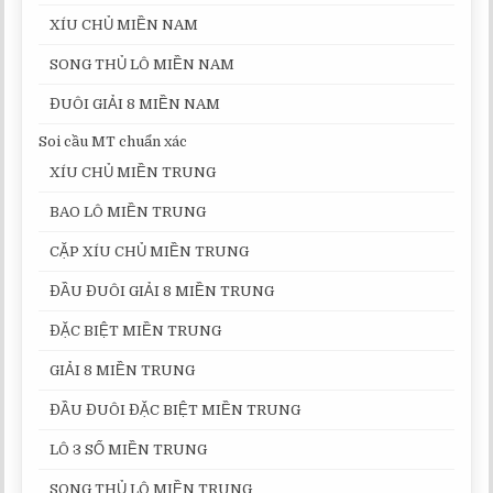
XÍU CHỦ MIỀN NAM
SONG THỦ LÔ MIỀN NAM
ĐUÔI GIẢI 8 MIỀN NAM
Soi cầu MT chuẩn xác
XÍU CHỦ MIỀN TRUNG
BAO LÔ MIỀN TRUNG
CẶP XÍU CHỦ MIỀN TRUNG
ĐẦU ĐUÔI GIẢI 8 MIỀN TRUNG
ĐẶC BIỆT MIỀN TRUNG
GIẢI 8 MIỀN TRUNG
ĐẦU ĐUÔI ĐẶC BIỆT MIỀN TRUNG
LÔ 3 SỐ MIỀN TRUNG
SONG THỦ LÔ MIỀN TRUNG