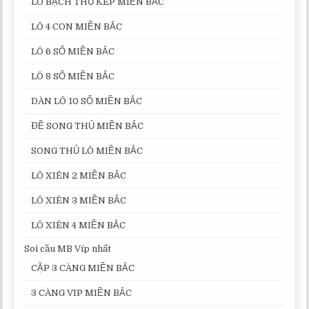
LÔ BẠCH THỦ KÉP MIỀN BẮC
LÔ 4 CON MIỀN BẮC
LÔ 6 SỐ MIỀN BẮC
LÔ 8 SỐ MIỀN BẮC
DÀN LÔ 10 SỐ MIỀN BẮC
ĐỀ SONG THỦ MIỀN BẮC
SONG THỦ LÔ MIỀN BẮC
LÔ XIÊN 2 MIỀN BẮC
LÔ XIÊN 3 MIỀN BẮC
LÔ XIÊN 4 MIỀN BẮC
Soi cầu MB Víp nhất
CẶP 3 CÀNG MIỀN BẮC
3 CÀNG VIP MIỀN BẮC