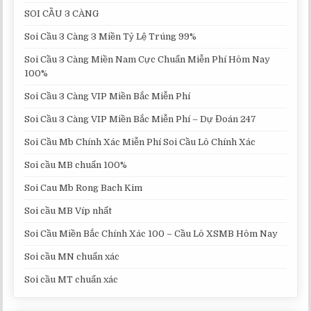
SOI CẦU 3 CÀNG
Soi Cầu 3 Càng 3 Miền Tỷ Lệ Trúng 99%
Soi Cầu 3 Càng Miền Nam Cực Chuẩn Miễn Phí Hôm Nay
100%
Soi Cầu 3 Càng VIP Miền Bắc Miễn Phí
Soi Cầu 3 Càng VIP Miền Bắc Miễn Phí – Dự Đoán 247
Soi Cầu Mb Chính Xác Miễn Phí Soi Cầu Lô Chính Xác
Soi cầu MB chuẩn 100%
Soi Cau Mb Rong Bach Kim
Soi cầu MB Víp nhất
Soi Cầu Miền Bắc Chính Xác 100 – Cầu Lô XSMB Hôm Nay
Soi cầu MN chuẩn xác
Soi cầu MT chuẩn xác