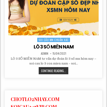
SOI CẦU MN CHUẨN XÁC
Posted
in
LÔ 3 SỐ MIỀN NAM
AUTHOR:
PUBLISHED
ADMIN
15/04/2021
DATE:
LÔ 3 SỐ MIỀN NAM tư vấn dự đoán lô 3 số mn hôm nay –
soi cau lo 3 con mien nam – soi…
LÔ
CONTINUE READING...
3
SỐ
MIỀN
NAM
CHOTLO2NHAY.COM
SOICAU247VIP.COM