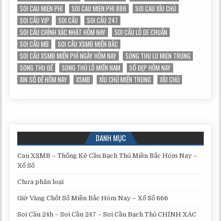
SOI CAU MIEN PHI
SOI CAU MIEN PHI 888
SOI CAU XỈU CHỦ
SOI CẦU VIP
SOI CẦU
SOI CẦU 247
SOI CẦU CHÍNH XÁC NHẤT HÔM NAY
SOI CẦU LÔ DE CHUẨN
SOI CẦU MB
SOI CẦU XSMB MIỀN BẮC
SOI CẦU XSMB MIỄN PHÍ NGÀY HÔM NAY
SONG THU LO MIEN TRUNG
SONG THU ĐỀ
SONG THỦ LÔ MIỀN NAM
SỐ ĐẸP HÔM NAY
XIN SỐ ĐỀ HÔM NAY
XSMB
XÍU CHỦ MIỀN TRUNG
XỈU CHỦ
DANH MỤC
Cau XSMB – Thống Kê Cầu Bạch Thủ Miền Bắc Hôm Nay –
Xổ Số
Chưa phân loại
Giờ Vàng Chốt Số Miền Bắc Hôm Nay – Xổ Số 666
Soi Cầu 24h – Soi Cầu 247 – Soi Cầu Bạch Thủ CHÍNH XÁC