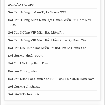
SOI CẦU 3 CÀNG
Soi Cầu 3 Càng 3 Miền Tỷ Lệ Trúng 99%
Soi Cầu 3 Càng Miền Nam Cực Chuẩn Miễn Phí Hôm Nay
100%
Soi Cầu 3 Càng VIP Miền Bắc Miễn Phí
Soi Cầu 3 Càng VIP Miền Bắc Miễn Phí – Dự Đoán 247
Soi Cầu Mb Chính Xác Miễn Phí Soi Cầu Lô Chính Xác
Soi cầu MB chuẩn 100%
Soi Cau Mb Rong Bach Kim
Soi cầu MB Víp nhất
Soi Cầu Miền Bắc Chính Xác 100 – Cầu Lô XSMB Hôm Nay
Soi cầu MN chuẩn xác
Soi cầu MT chuẩn xác