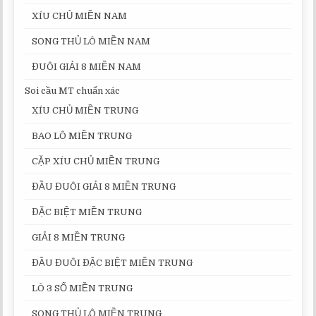
XÍU CHỦ MIỀN NAM
SONG THỦ LÔ MIỀN NAM
ĐUÔI GIẢI 8 MIỀN NAM
Soi cầu MT chuẩn xác
XÍU CHỦ MIỀN TRUNG
BAO LÔ MIỀN TRUNG
CẶP XÍU CHỦ MIỀN TRUNG
ĐẦU ĐUÔI GIẢI 8 MIỀN TRUNG
ĐẶC BIỆT MIỀN TRUNG
GIẢI 8 MIỀN TRUNG
ĐẦU ĐUÔI ĐẶC BIỆT MIỀN TRUNG
LÔ 3 SỐ MIỀN TRUNG
SONG THỦ LÔ MIỀN TRUNG