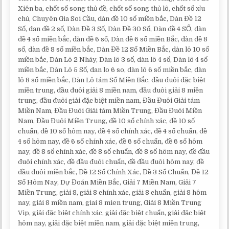
Xiên ba, chốt số song thủ đề, chốt số song thủ lô, chốt số xỉu
chủ, Chuyên Gia Soi Cầu, dàn đề 10 số miền bắc, Dàn Đề 12
Số, dan đề 2 số, Dàn Đề 3 Số, Dàn Đề 30 Số, Dàn đề 4 SỐ, dàn
đề 4 số miền bắc, dàn đề 6 số, Dàn đề 6 số miền Bắc, dàn đề 8
số, dàn đề 8 số miền bắc, Dàn Đề 12 Số Miền Bắc, dàn lô 10 số
miền bắc, Dàn Lô 2 Nháy, Dàn lô 3 số, dàn lô 4 số, Dàn lô 4 số
miền bắc, Dàn Lô 5 Số, dan lo 6 so, dàn lô 6 số miền bắc, dàn
lô 8 số miền bắc, Dàn Lô tám Số Miền Bắc, đầu đuôi đặc biệt
miền trung, đầu đuôi giải 8 miền nam, đầu đuôi giải 8 miền
trung, đầu đuôi giải đặc biệt miền nam, Đầu Đuôi Giải tám
Miền Nam, Đầu Đuôi Giải tám Miền Trung, Đầu Đuôi Miền
Nam, Đầu Đuôi Miền Trung, đề 10 số chính xác, đề 10 số
chuẩn, đề 10 số hôm nay, đề 4 số chính xác, đề 4 số chuẩn, đề
4 số hôm nay, đề 6 số chính xác, đề 6 số chuẩn, đề 6 số hôm
nay, đề 8 số chính xác, đề 8 số chuẩn, đề 8 số hôm nay, đề đầu
đuôi chính xác, đề đầu đuôi chuẩn, đề đầu đuôi hôm nay, đề
đầu đuôi miền bắc, Đề 12 Số Chính Xác, Đề 3 Số Chuẩn, Đề 12
Số Hôm Nay, Dự Đoán Miền Bắc, Giải 7 Miền Nam, Giải 7
Miền Trung, giải 8, giải 8 chính xác, giải 8 chuẩn, giải 8 hôm
nay, giải 8 miền nam, giai 8 mien trung, Giải 8 Miền Trung
Vip, giải đặc biệt chính xác, giải đặc biệt chuẩn, giải đặc biệt
hôm nay, giải đặc biệt miền nam, giải đặc biệt miền trung,