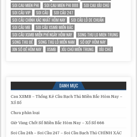
SOI CAU MIEN PHI
SOI CAU MIEN PHI 888
SOI CAU XỈU CHỦ
SOI CẦU VIP
SOI CẦU
SOI CẦU 247
SOI CẦU CHÍNH XÁC NHẤT HÔM NAY
SOI CẦU LÔ DE CHUẨN
SOI CẦU MB
SOI CẦU XSMB MIỀN BẮC
SOI CẦU XSMB MIỄN PHÍ NGÀY HÔM NAY
SONG THU LO MIEN TRUNG
SONG THU ĐỀ
SONG THỦ LÔ MIỀN NAM
SỐ ĐẸP HÔM NAY
XIN SỐ ĐỀ HÔM NAY
XSMB
XÍU CHỦ MIỀN TRUNG
XỈU CHỦ
DANH MỤC
Cau XSMB – Thống Kê Cầu Bạch Thủ Miền Bắc Hôm Nay –
Xổ Số
Chưa phân loại
Giờ Vàng Chốt Số Miền Bắc Hôm Nay – Xổ Số 666
Soi Cầu 24h – Soi Cầu 247 – Soi Cầu Bạch Thủ CHÍNH XÁC