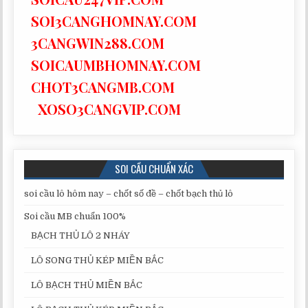
SOI3CANGHOMNAY.COM
3CANGWIN288.COM
SOICAUMBHOMNAY.COM
CHOT3CANGMB.COM
XOSO3CANGVIP.COM
SOI CẦU CHUẨN XÁC
soi cầu lô hôm nay – chốt số đề – chốt bạch thủ lô
Soi cầu MB chuẩn 100%
BẠCH THỦ LÔ 2 NHÁY
LÔ SONG THỦ KÉP MIỀN BẮC
LÔ BẠCH THỦ MIỀN BẮC