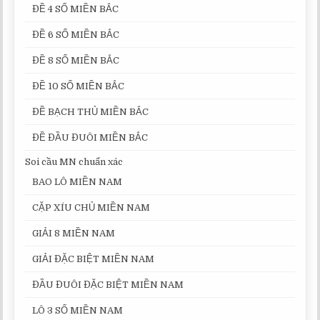
ĐỀ 4 SỐ MIỀN BẮC
ĐỀ 6 SỐ MIỀN BẮC
ĐỀ 8 SỐ MIỀN BẮC
ĐỀ 10 SỐ MIỀN BẮC
ĐỀ BẠCH THỦ MIỀN BẮC
ĐỀ ĐẦU ĐUÔI MIỀN BẮC
Soi cầu MN chuẩn xác
BAO LÔ MIỀN NAM
CẶP XÍU CHỦ MIỀN NAM
GIẢI 8 MIỀN NAM
GIẢI ĐẶC BIỆT MIỀN NAM
ĐẦU ĐUÔI ĐẶC BIỆT MIỀN NAM
LÔ 3 SỐ MIỀN NAM