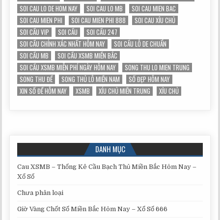
SOI CAU LO DE HOM NAY
SOI CAU LO MB
SOI CAU MIEN BAC
SOI CAU MIEN PHI
SOI CAU MIEN PHI 888
SOI CAU XỈU CHỦ
SOI CẦU VIP
SOI CẦU
SOI CẦU 247
SOI CẦU CHÍNH XÁC NHẤT HÔM NAY
SOI CẦU LÔ DE CHUẨN
SOI CẦU MB
SOI CẦU XSMB MIỀN BẮC
SOI CẦU XSMB MIỄN PHÍ NGÀY HÔM NAY
SONG THU LO MIEN TRUNG
SONG THU ĐỀ
SONG THỦ LÔ MIỀN NAM
SỐ ĐẸP HÔM NAY
XIN SỐ ĐỀ HÔM NAY
XSMB
XÍU CHỦ MIỀN TRUNG
XỈU CHỦ
DANH MỤC
Cau XSMB – Thống Kê Cầu Bạch Thủ Miền Bắc Hôm Nay –
Xổ Số
Chưa phân loại
Giờ Vàng Chốt Số Miền Bắc Hôm Nay – Xổ Số 666