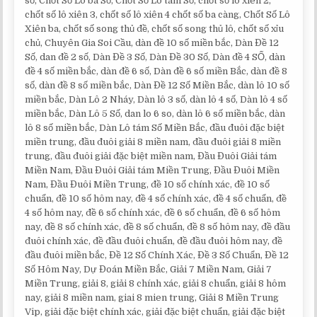
số, Chốt Số Lô ba Số, Chốt Số Lô tám Số, chốt số lô xiên 2,
chốt số lô xiên 3, chốt số lô xiên 4 chốt số ba càng, Chốt Số Lô
Xiên ba, chốt số song thủ đề, chốt số song thủ lô, chốt số xỉu
chủ, Chuyên Gia Soi Cầu, dàn đề 10 số miền bắc, Dàn Đề 12
Số, dan đề 2 số, Dàn Đề 3 Số, Dàn Đề 30 Số, Dàn đề 4 SỐ, dàn
đề 4 số miền bắc, dàn đề 6 số, Dàn đề 6 số miền Bắc, dàn đề 8
số, dàn đề 8 số miền bắc, Dàn Đề 12 Số Miền Bắc, dàn lô 10 số
miền bắc, Dàn Lô 2 Nháy, Dàn lô 3 số, dàn lô 4 số, Dàn lô 4 số
miền bắc, Dàn Lô 5 Số, dan lo 6 so, dàn lô 6 số miền bắc, dàn
lô 8 số miền bắc, Dàn Lô tám Số Miền Bắc, đầu đuôi đặc biệt
miền trung, đầu đuôi giải 8 miền nam, đầu đuôi giải 8 miền
trung, đầu đuôi giải đặc biệt miền nam, Đầu Đuôi Giải tám
Miền Nam, Đầu Đuôi Giải tám Miền Trung, Đầu Đuôi Miền
Nam, Đầu Đuôi Miền Trung, đề 10 số chính xác, đề 10 số
chuẩn, đề 10 số hôm nay, đề 4 số chính xác, đề 4 số chuẩn, đề
4 số hôm nay, đề 6 số chính xác, đề 6 số chuẩn, đề 6 số hôm
nay, đề 8 số chính xác, đề 8 số chuẩn, đề 8 số hôm nay, đề đầu
đuôi chính xác, đề đầu đuôi chuẩn, đề đầu đuôi hôm nay, đề
đầu đuôi miền bắc, Đề 12 Số Chính Xác, Đề 3 Số Chuẩn, Đề 12
Số Hôm Nay, Dự Đoán Miền Bắc, Giải 7 Miền Nam, Giải 7
Miền Trung, giải 8, giải 8 chính xác, giải 8 chuẩn, giải 8 hôm
nay, giải 8 miền nam, giai 8 mien trung, Giải 8 Miền Trung
Vip, giải đặc biệt chính xác, giải đặc biệt chuẩn, giải đặc biệt