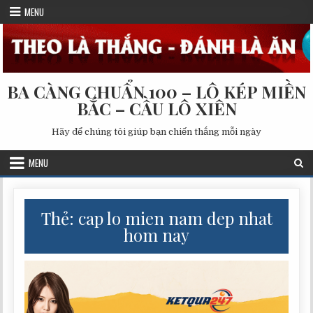
Skip
MENU
to
content
BA CÀNG CHUẨN 100 – LÔ KÉP MIỀN
BẮC – CẦU LÔ XIÊN
Hãy để chúng tôi giúp bạn chiến thắng mỗi ngày
MENU
Thẻ:
cap lo mien nam dep nhat
hom nay