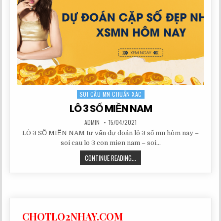
SOI CẦU MN CHUẨN XÁC
Posted
in
LÔ 3 SỐ MIỀN NAM
AUTHOR:
PUBLISHED
ADMIN
15/04/2021
DATE:
LÔ 3 SỐ MIỀN NAM tư vấn dự đoán lô 3 số mn hôm nay –
soi cau lo 3 con mien nam – soi…
LÔ
CONTINUE READING...
3
SỐ
MIỀN
NAM
CHOTLO2NHAY.COM