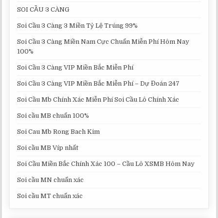
SOI CẦU 3 CÀNG
Soi Cầu 3 Càng 3 Miền Tỷ Lệ Trúng 99%
Soi Cầu 3 Càng Miền Nam Cực Chuẩn Miễn Phí Hôm Nay
100%
Soi Cầu 3 Càng VIP Miền Bắc Miễn Phí
Soi Cầu 3 Càng VIP Miền Bắc Miễn Phí – Dự Đoán 247
Soi Cầu Mb Chính Xác Miễn Phí Soi Cầu Lô Chính Xác
Soi cầu MB chuẩn 100%
Soi Cau Mb Rong Bach Kim
Soi cầu MB Víp nhất
Soi Cầu Miền Bắc Chính Xác 100 – Cầu Lô XSMB Hôm Nay
Soi cầu MN chuẩn xác
Soi cầu MT chuẩn xác