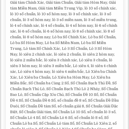
Giải tám Chính Xác, Giải tám Chuẩn, Giải tám Hôm Nay, Giải
tám Miền Nam, Giải tám Miền Trung Vip, lô 10 số chính xác,
lô 10 số chuẩn, lô 10 số hôm nay, lô 3 số chính xác, lô 3 số
chuẩn, lô 3 số hôm nay, lô 3 số miền nam, lô 3 số miền trung,
lô 4 số chính xác, lô 4 số chuẩn, lô 4 số hôm nay, lô 6 số chính
xác, lô 6 số chuẩn, lô 6 số hôm nay, lô 8 số chính xác, lô 8 số
chuẩn, lô 8 số hôm nay, Lô ba Số Chính Xác, Lô ba Số Chuẩn,
Lô ba Số Hôm Nay, Lô ba Số Miền Nam, Lô ba Số Miền
Trung, Lô tám Số Chính Xác, Lô 3 Số Chuẩn, Lô 3 Số Hôm
Nay, lô xiên 2 chính xác, lô xiên 2 chuẩn, lô xiên 2 hôm nay,
lô xiên 2 miền bắc, lô xiên 3 chính xác, Lô xiên 3 chuẩn, lô
xiên 3 hôm nay, lô xiên 3 miền bắc, Lô xiên 4, lô xiên 4 chính
xác, Lô xiên 4 hôm nay, lô xiên 4 miền bắc, Lô Xiên ba Chính
Xác, Lô Xiên ba Chuẩn, Lô Xiên ba Hôm Nay, Lô Xiên ba
Miền Bắc, Số Chuẩn ba Càng 2 Số, Số Chuẩn Bạch Thủ Đề, Số
Chuẩn Bạch Thủ Lô, Số Chuẩn Bạch Thủ Lô 2 Nháy, Số Chuẩn
Bao Lô, Số Chuẩn Cặp Xỉu Chủ, Số Chuẩn Đề 10 Số, Số Chuẩn
Đề 4 Số, Số Chuẩn Đề 6 Số, số chuẩn đề 8 số, Số Chuẩn Đề Đầu
Đuôi, Số Chuẩn Đề tám Số, số chuẩn giải 8, Số Chuẩn Giải Đặc
Biệt, Số Chuẩn Giải tám, Số Chuẩn Lô 10 Số, số chuẩn lô 3 số,
Số Chuẩn Lô 4 Số, Số Chuẩn Lô 6 Số, số chuẩn lô 8 số, Số
Chuẩn Lô ba Số, Số Chuẩn Lô tám Số, Số Chuẩn Lô Xiên 2, số