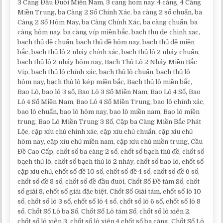
3 Càng Đầu Đuôi Miền Nam, 3 cang hom nay, 4 càng, 4 Càng
Miền Trung, ba Càng 2 Số Chính Xác, ba càng 2 số chuẩn, ba
Càng 2 Số Hôm Nay, ba Càng Chính Xác, ba càng chuẩn, ba
càng hôm nay, ba càng víp miền bắc, bach thu de chinh xac,
bạch thủ đề chuẩn, bạch thủ đề hôm nay, bạch thủ đề miền
bắc, bạch thủ lô 2 nháy chính xác, bạch thủ lô 2 nháy chuẩn,
bạch thủ lô 2 nháy hôm nay, Bạch Thủ Lô 2 Nháy Miền Bắc
Vip, bạch thủ lô chính xác, bạch thủ lô chuẩn, bạch thủ lô
hôm nay, bạch thủ lô kép miền bắc, Bạch thủ lô miền bắc,
Bao Lô, bao lô 3 số, Bao Lô 3 Số Miền Nam, Bao Lô 4 Số, Bao
Lô 4 Số Miền Nam, Bao Lô 4 Số Miền Trung, bao lô chính xác,
bao lô chuẩn, bao lô hôm nay, bao lô miền nam, Bao lô miền
trung, Bao Lô Miền Trung 3 Số, Cặp ba Càng Miền Bắc Phát
Lộc, cặp xíu chủ chính xác, cặp xíu chủ chuẩn, cặp xỉu chủ
hôm nay, cặp xíu chủ miền nam, cặp xíu chủ miền trung, Cầu
Đề Cao Cấp, chốt số ba càng 2 số, chốt số bạch thủ đề, chốt số
bạch thủ lô, chốt số bạch thủ lô 2 nháy, chốt số bao lô, chốt số
cặp xỉu chủ, chốt số đề 10 số, chốt số đề 4 số, chốt số đề 6 số,
chốt số đề 8 số, chốt số đề đầu đuôi, Chốt Số Đề tám Số, chốt
số giải 8, chốt số giải đặc biệt, Chốt Số Giải tám, chốt số lô 10
số, chốt số lô 3 số, chốt số lô 4 số, chốt số lô 6 số, chốt số lô 8
số, Chốt Số Lô ba Số, Chốt Số Lô tám Số, chốt số lô xiên 2,
chốt số lô xiên 3, chốt số lô xiên 4 chốt số ba càng, Chốt Số Lô