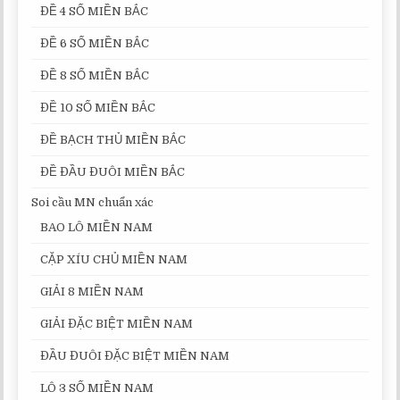
ĐỀ 4 SỐ MIỀN BẮC
ĐỀ 6 SỐ MIỀN BẮC
ĐỀ 8 SỐ MIỀN BẮC
ĐỀ 10 SỐ MIỀN BẮC
ĐỀ BẠCH THỦ MIỀN BẮC
ĐỀ ĐẦU ĐUÔI MIỀN BẮC
Soi cầu MN chuẩn xác
BAO LÔ MIỀN NAM
CẶP XÍU CHỦ MIỀN NAM
GIẢI 8 MIỀN NAM
GIẢI ĐẶC BIỆT MIỀN NAM
ĐẦU ĐUÔI ĐẶC BIỆT MIỀN NAM
LÔ 3 SỐ MIỀN NAM