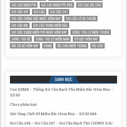
SOI CAU MIEN PHI
SOI CAU MIEN PHI 888
SOI CAU XỈU CHỦ
SOI CẦU VIP
SOI CẦU
SOI CẦU 247
SOI CẦU CHÍNH XÁC NHẤT HÔM NAY
SOI CẦU LÔ DE CHUẨN
SOI CẦU MB
SOI CẦU XSMB MIỀN BẮC
SOI CẦU XSMB MIỄN PHÍ NGÀY HÔM NAY
SONG THU LO MIEN TRUNG
SONG THU ĐỀ
SONG THỦ LÔ MIỀN NAM
SỐ ĐẸP HÔM NAY
XIN SỐ ĐỀ HÔM NAY
XSMB
XÍU CHỦ MIỀN TRUNG
XỈU CHỦ
DANH MỤC
Cau XSMB – Thống Kê Cầu Bạch Thủ Miền Bắc Hôm Nay –
Xổ Số
Chưa phân loại
Giờ Vàng Chốt Số Miền Bắc Hôm Nay – Xổ Số 666
Soi Cầu 24h – Soi Cầu 247 – Soi Cầu Bạch Thủ CHÍNH XÁC