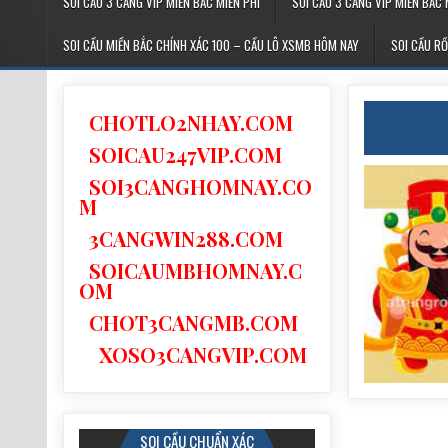
SOI CẦU 3 CÀNG VIP MIỀN BẮC MIỄN PHÍ
SOI CẦU 3 CÀNG VIP MIỀN BẮC 
SOI CẦU MIỀN BẮC CHÍNH XÁC 100 – CẦU LÔ XSMB HÔM NAY
SOI CẦU R
CHOTLO2NHAY.COM
SOICAU247VIP.COM
SOI3CANGHOMNAY.CO
M
3CANGWIN288.COM
SOICAUMBHOMNAY.C
OM
CHOT3CANGMB.COM
XOSO3CANGVIP.COM
SOI CẦU CHUẨN XÁC