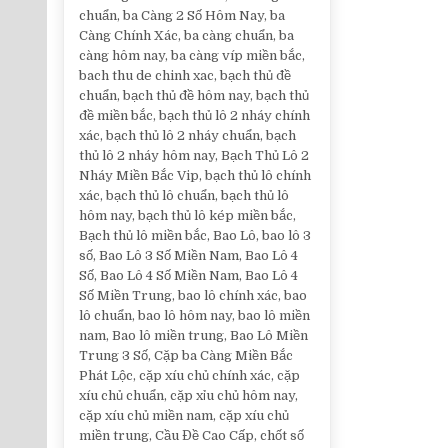
chuẩn, ba Càng 2 Số Hôm Nay, ba
Càng Chính Xác, ba càng chuẩn, ba
càng hôm nay, ba càng víp miền bắc,
bach thu de chinh xac, bạch thủ đề
chuẩn, bạch thủ đề hôm nay, bạch thủ
đề miền bắc, bạch thủ lô 2 nháy chính
xác, bạch thủ lô 2 nháy chuẩn, bạch
thủ lô 2 nháy hôm nay, Bạch Thủ Lô 2
Nháy Miền Bắc Vip, bạch thủ lô chính
xác, bạch thủ lô chuẩn, bạch thủ lô
hôm nay, bạch thủ lô kép miền bắc,
Bạch thủ lô miền bắc, Bao Lô, bao lô 3
số, Bao Lô 3 Số Miền Nam, Bao Lô 4
Số, Bao Lô 4 Số Miền Nam, Bao Lô 4
Số Miền Trung, bao lô chính xác, bao
lô chuẩn, bao lô hôm nay, bao lô miền
nam, Bao lô miền trung, Bao Lô Miền
Trung 3 Số, Cặp ba Càng Miền Bắc
Phát Lộc, cặp xíu chủ chính xác, cặp
xíu chủ chuẩn, cặp xỉu chủ hôm nay,
cặp xíu chủ miền nam, cặp xíu chủ
miền trung, Cầu Đề Cao Cấp, chốt số