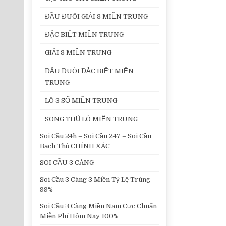
ĐẦU ĐUÔI GIẢI 8 MIỀN TRUNG
ĐẶC BIỆT MIỀN TRUNG
GIẢI 8 MIỀN TRUNG
ĐẦU ĐUÔI ĐẶC BIỆT MIỀN
TRUNG
LÔ 3 SỐ MIỀN TRUNG
SONG THỦ LÔ MIỀN TRUNG
Soi Cầu 24h – Soi Cầu 247 – Soi Cầu
Bạch Thủ CHÍNH XÁC
SOI CẦU 3 CÀNG
Soi Cầu 3 Càng 3 Miền Tỷ Lệ Trúng
99%
Soi Cầu 3 Càng Miền Nam Cực Chuẩn
Miễn Phí Hôm Nay 100%