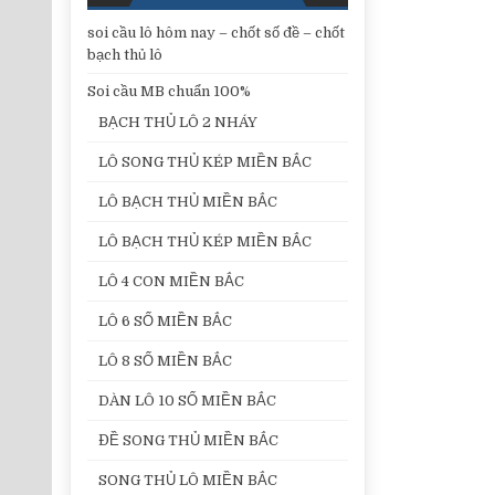
soi cầu lô hôm nay – chốt số đề – chốt
bạch thủ lô
Soi cầu MB chuẩn 100%
BẠCH THỦ LÔ 2 NHÁY
LÔ SONG THỦ KÉP MIỀN BẮC
LÔ BẠCH THỦ MIỀN BẮC
LÔ BẠCH THỦ KÉP MIỀN BẮC
LÔ 4 CON MIỀN BẮC
LÔ 6 SỐ MIỀN BẮC
LÔ 8 SỐ MIỀN BẮC
DÀN LÔ 10 SỐ MIỀN BẮC
ĐỀ SONG THỦ MIỀN BẮC
SONG THỦ LÔ MIỀN BẮC