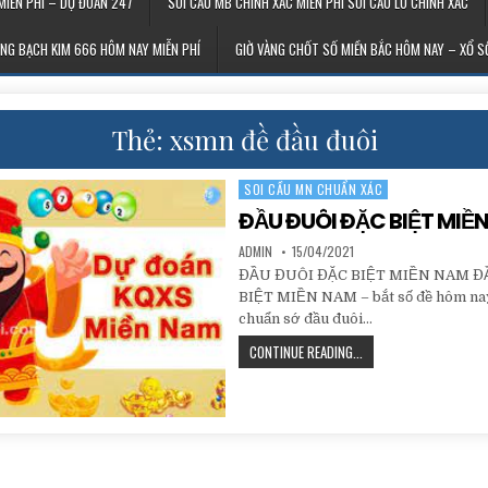
MIỄN PHÍ – DỰ ĐOÁN 247
SOI CẦU MB CHÍNH XÁC MIỄN PHÍ SOI CẦU LÔ CHÍNH XÁC
ỒNG BẠCH KIM 666 HÔM NAY MIỄN PHÍ
GIỜ VÀNG CHỐT SỐ MIỀN BẮC HÔM NAY – XỔ S
Thẻ:
xsmn đề đầu đuôi
SOI CẦU MN CHUẨN XÁC
Posted
in
ĐẦU ĐUÔI ĐẶC BIỆT MIỀ
AUTHOR:
PUBLISHED
ADMIN
15/04/2021
DATE:
ĐẦU ĐUÔI ĐẶC BIỆT MIỀN NAM Đ
BIỆT MIỀN NAM – bắt số đề hôm na
chuẩn sớ đầu đuôi…
ĐẦU
CONTINUE READING...
ĐUÔI
ĐẶC
BIỆT
MIỀN
NAM