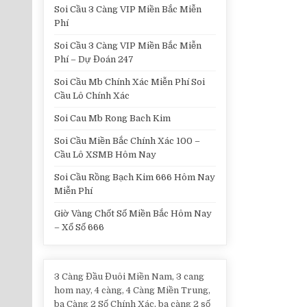
Soi Cầu 3 Càng VIP Miền Bắc Miễn
Phí
Soi Cầu 3 Càng VIP Miền Bắc Miễn
Phí – Dự Đoán 247
Soi Cầu Mb Chính Xác Miễn Phí Soi
Cầu Lô Chính Xác
Soi Cau Mb Rong Bach Kim
Soi Cầu Miền Bắc Chính Xác 100 –
Cầu Lô XSMB Hôm Nay
Soi Cầu Rồng Bạch Kim 666 Hôm Nay
Miễn Phí
Giờ Vàng Chốt Số Miền Bắc Hôm Nay
– Xổ Số 666
3 Càng Đầu Đuôi Miền Nam, 3 cang
hom nay, 4 càng, 4 Càng Miền Trung,
ba Càng 2 Số Chính Xác, ba càng 2 số