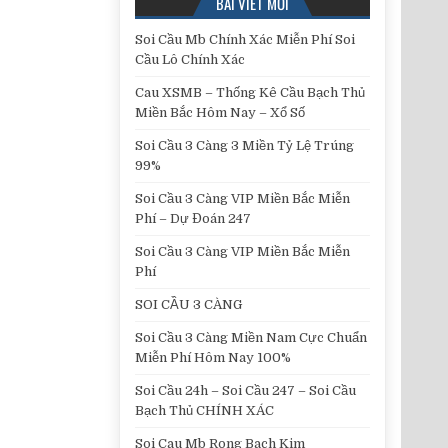
BÀI VIẾT MỚI
Soi Cầu Mb Chính Xác Miễn Phí Soi
Cầu Lô Chính Xác
Cau XSMB – Thống Kê Cầu Bạch Thủ
Miền Bắc Hôm Nay – Xổ Số
Soi Cầu 3 Càng 3 Miền Tỷ Lệ Trúng
99%
Soi Cầu 3 Càng VIP Miền Bắc Miễn
Phí – Dự Đoán 247
Soi Cầu 3 Càng VIP Miền Bắc Miễn
Phí
SOI CẦU 3 CÀNG
Soi Cầu 3 Càng Miền Nam Cực Chuẩn
Miễn Phí Hôm Nay 100%
Soi Cầu 24h – Soi Cầu 247 – Soi Cầu
Bạch Thủ CHÍNH XÁC
Soi Cau Mb Rong Bach Kim