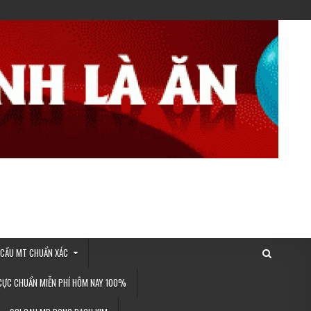
 CẦU MT CHUẨN XÁC
 CỰC CHUẨN MIỄN PHÍ HÔM NAY 100%