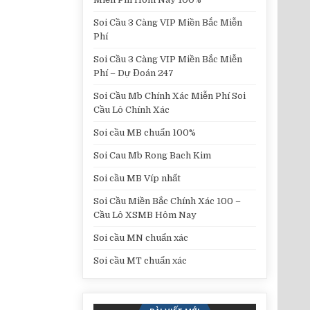
Soi Cầu 3 Càng VIP Miền Bắc Miễn
Phí
Soi Cầu 3 Càng VIP Miền Bắc Miễn
Phí – Dự Đoán 247
Soi Cầu Mb Chính Xác Miễn Phí Soi
Cầu Lô Chính Xác
Soi cầu MB chuẩn 100%
Soi Cau Mb Rong Bach Kim
Soi cầu MB Víp nhất
Soi Cầu Miền Bắc Chính Xác 100 –
Cầu Lô XSMB Hôm Nay
Soi cầu MN chuẩn xác
Soi cầu MT chuẩn xác