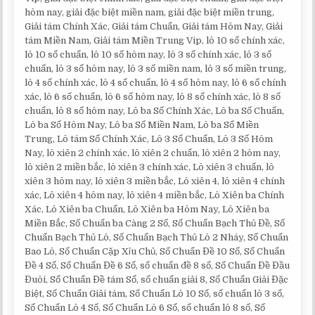
hôm nay, giải đặc biệt miền nam, giải đặc biệt miền trung,
Giải tám Chính Xác, Giải tám Chuẩn, Giải tám Hôm Nay, Giải
tám Miền Nam, Giải tám Miền Trung Vip, lô 10 số chính xác,
lô 10 số chuẩn, lô 10 số hôm nay, lô 3 số chính xác, lô 3 số
chuẩn, lô 3 số hôm nay, lô 3 số miền nam, lô 3 số miền trung,
lô 4 số chính xác, lô 4 số chuẩn, lô 4 số hôm nay, lô 6 số chính
xác, lô 6 số chuẩn, lô 6 số hôm nay, lô 8 số chính xác, lô 8 số
chuẩn, lô 8 số hôm nay, Lô ba Số Chính Xác, Lô ba Số Chuẩn,
Lô ba Số Hôm Nay, Lô ba Số Miền Nam, Lô ba Số Miền
Trung, Lô tám Số Chính Xác, Lô 3 Số Chuẩn, Lô 3 Số Hôm
Nay, lô xiên 2 chính xác, lô xiên 2 chuẩn, lô xiên 2 hôm nay,
lô xiên 2 miền bắc, lô xiên 3 chính xác, Lô xiên 3 chuẩn, lô
xiên 3 hôm nay, lô xiên 3 miền bắc, Lô xiên 4, lô xiên 4 chính
xác, Lô xiên 4 hôm nay, lô xiên 4 miền bắc, Lô Xiên ba Chính
Xác, Lô Xiên ba Chuẩn, Lô Xiên ba Hôm Nay, Lô Xiên ba
Miền Bắc, Số Chuẩn ba Càng 2 Số, Số Chuẩn Bạch Thủ Đề, Số
Chuẩn Bạch Thủ Lô, Số Chuẩn Bạch Thủ Lô 2 Nháy, Số Chuẩn
Bao Lô, Số Chuẩn Cặp Xỉu Chủ, Số Chuẩn Đề 10 Số, Số Chuẩn
Đề 4 Số, Số Chuẩn Đề 6 Số, số chuẩn đề 8 số, Số Chuẩn Đề Đầu
Đuôi, Số Chuẩn Đề tám Số, số chuẩn giải 8, Số Chuẩn Giải Đặc
Biệt, Số Chuẩn Giải tám, Số Chuẩn Lô 10 Số, số chuẩn lô 3 số,
Số Chuẩn Lô 4 Số, Số Chuẩn Lô 6 Số, số chuẩn lô 8 số, Số