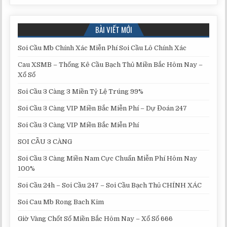
BÀI VIẾT MỚI
Soi Cầu Mb Chính Xác Miễn Phí Soi Cầu Lô Chính Xác
Cau XSMB – Thống Kê Cầu Bạch Thủ Miền Bắc Hôm Nay –
Xổ Số
Soi Cầu 3 Càng 3 Miền Tỷ Lệ Trúng 99%
Soi Cầu 3 Càng VIP Miền Bắc Miễn Phí – Dự Đoán 247
Soi Cầu 3 Càng VIP Miền Bắc Miễn Phí
SOI CẦU 3 CÀNG
Soi Cầu 3 Càng Miền Nam Cực Chuẩn Miễn Phí Hôm Nay
100%
Soi Cầu 24h – Soi Cầu 247 – Soi Cầu Bạch Thủ CHÍNH XÁC
Soi Cau Mb Rong Bach Kim
Giờ Vàng Chốt Số Miền Bắc Hôm Nay – Xổ Số 666