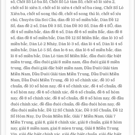
số, Chốt Số Lô ba Số, Chốt Số Lô tám Số, chốt số lô xiên 2,
chốt số lô xiên 3, chốt số lô xiên 4 chốt số ba càng, Chốt Số Lô
Xiên ba, chốt số song thủ đề, chốt số song thủ lô, chốt số xỉu
chủ, Chuyên Gia Soi Cầu, dàn đề 10 số miền bắc, Dàn Đề 12
Số, dan đề 2 số, Dàn Đề 3 Số, Dàn Đề 30 Số, Dàn đề 4 SỐ, dàn
đề 4 số miền bắc, dàn đề 6 số, Dàn đề 6 số miền Bắc, dàn đề 8
số, dàn đề 8 số miền bắc, Dàn Đề 12 Số Miền Bắc, dàn lô 10 số
miền bắc, Dàn Lô 2 Nháy, Dàn lô 3 số, dàn lô 4 số, Dàn lô 4 số
miền bắc, Dàn Lô 5 Số, dan lo 6 so, dàn lô 6 số miền bắc, dàn
lô 8 số miền bắc, Dàn Lô tám Số Miền Bắc, đầu đuôi đặc biệt
miền trung, đầu đuôi giải 8 miền nam, đầu đuôi giải 8 miền
trung, đầu đuôi giải đặc biệt miền nam, Đầu Đuôi Giải tám
Miền Nam, Đầu Đuôi Giải tám Miền Trung, Đầu Đuôi Miền
Nam, Đầu Đuôi Miền Trung, đề 10 số chính xác, đề 10 số
chuẩn, đề 10 số hôm nay, đề 4 số chính xác, đề 4 số chuẩn, đề
4 số hôm nay, đề 6 số chính xác, đề 6 số chuẩn, đề 6 số hôm
nay, đề 8 số chính xác, đề 8 số chuẩn, đề 8 số hôm nay, đề đầu
đuôi chính xác, đề đầu đuôi chuẩn, đề đầu đuôi hôm nay, đề
đầu đuôi miền bắc, Đề 12 Số Chính Xác, Đề 3 Số Chuẩn, Đề 12
Số Hôm Nay, Dự Đoán Miền Bắc, Giải 7 Miền Nam, Giải 7
Miền Trung, giải 8, giải 8 chính xác, giải 8 chuẩn, giải 8 hôm
nay, giải 8 miền nam, giai 8 mien trung, Giải 8 Miền Trung
Vip, giải đặc biệt chính xác, giải đặc biệt chuẩn, giải đặc biệt