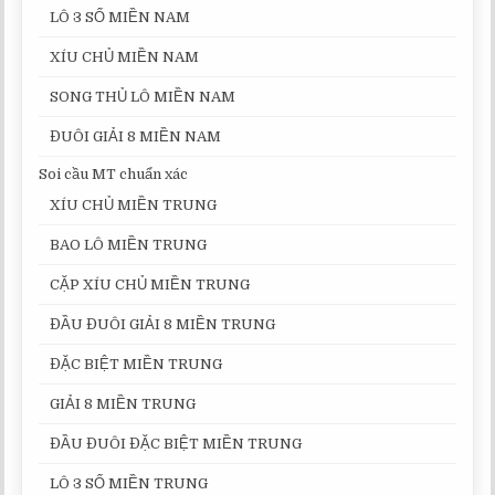
LÔ 3 SỐ MIỀN NAM
XÍU CHỦ MIỀN NAM
SONG THỦ LÔ MIỀN NAM
ĐUÔI GIẢI 8 MIỀN NAM
Soi cầu MT chuẩn xác
XÍU CHỦ MIỀN TRUNG
BAO LÔ MIỀN TRUNG
CẶP XÍU CHỦ MIỀN TRUNG
ĐẦU ĐUÔI GIẢI 8 MIỀN TRUNG
ĐẶC BIỆT MIỀN TRUNG
GIẢI 8 MIỀN TRUNG
ĐẦU ĐUÔI ĐẶC BIỆT MIỀN TRUNG
LÔ 3 SỐ MIỀN TRUNG