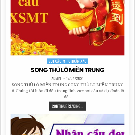
SOI CẦU MT CHUẨN XÁC
Posted
in
SONG THỦ LÔ MIỀN TRUNG
AUTHOR:
PUBLISHED
ADMIN
15/04/2021
DATE:
SONG THỦ LÔ MIỀN TRUNG SONG THỦ LÔ MIỀN TRUNG
♛ Chúng tôi luôn đi đầu trong lĩnh vực soi cầu và dự đoán lô
đề…
SONG
CONTINUE READING...
THỦ
LÔ
MIỀN
TRUNG