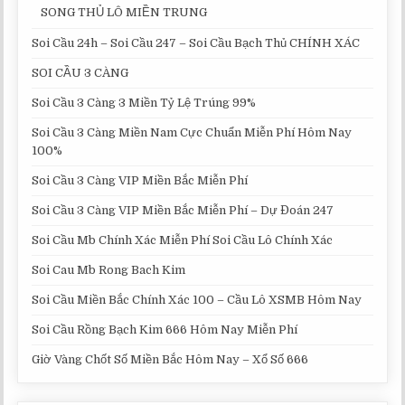
SONG THỦ LÔ MIỀN TRUNG
Soi Cầu 24h – Soi Cầu 247 – Soi Cầu Bạch Thủ CHÍNH XÁC
SOI CẦU 3 CÀNG
Soi Cầu 3 Càng 3 Miền Tỷ Lệ Trúng 99%
Soi Cầu 3 Càng Miền Nam Cực Chuẩn Miễn Phí Hôm Nay
100%
Soi Cầu 3 Càng VIP Miền Bắc Miễn Phí
Soi Cầu 3 Càng VIP Miền Bắc Miễn Phí – Dự Đoán 247
Soi Cầu Mb Chính Xác Miễn Phí Soi Cầu Lô Chính Xác
Soi Cau Mb Rong Bach Kim
Soi Cầu Miền Bắc Chính Xác 100 – Cầu Lô XSMB Hôm Nay
Soi Cầu Rồng Bạch Kim 666 Hôm Nay Miễn Phí
Giờ Vàng Chốt Số Miền Bắc Hôm Nay – Xổ Số 666