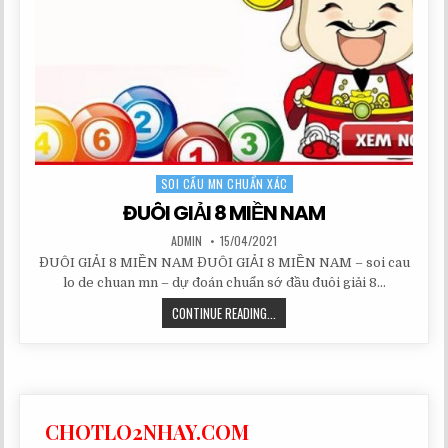
SOI CẦU MN CHUẨN XÁC
Posted
in
ĐUÔI GIẢI 8 MIỀN NAM
AUTHOR:
PUBLISHED
ADMIN
15/04/2021
DATE:
ĐUÔI GIẢI 8 MIỀN NAM ĐUÔI GIẢI 8 MIỀN NAM – soi cau
lo de chuan mn – dự đoán chuẩn sớ đầu đuôi giải 8…
ĐUÔI
CONTINUE READING...
GIẢI
8
MIỀN
NAM
CHOTLO2NHAY.COM