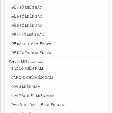
ĐỀ 4 SỐ MIỀN BẮC
ĐỀ 6 SỐ MIỀN BẮC
ĐỀ 8 SỐ MIỀN BẮC
ĐỀ 10 SỐ MIỀN BẮC
ĐỀ BẠCH THỦ MIỀN BẮC
ĐỀ ĐẦU ĐUÔI MIỀN BẮC
Soi cầu MN chuẩn xác
BAO LÔ MIỀN NAM
CẶP XÍU CHỦ MIỀN NAM
GIẢI 8 MIỀN NAM
GIẢI ĐẶC BIỆT MIỀN NAM
ĐẦU ĐUÔI ĐẶC BIỆT MIỀN NAM