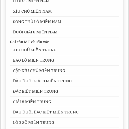
LÔ 3 SỐ MIỀN NAM
XÍU CHỦ MIỀN NAM
SONG THỦ LÔ MIỀN NAM
ĐUÔI GIẢI 8 MIỀN NAM
Soi cầu MT chuẩn xác
XÍU CHỦ MIỀN TRUNG
BAO LÔ MIỀN TRUNG
CẶP XÍU CHỦ MIỀN TRUNG
ĐẦU ĐUÔI GIẢI 8 MIỀN TRUNG
ĐẶC BIỆT MIỀN TRUNG
GIẢI 8 MIỀN TRUNG
ĐẦU ĐUÔI ĐẶC BIỆT MIỀN TRUNG
LÔ 3 SỐ MIỀN TRUNG