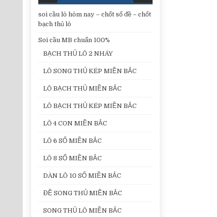
soi cầu lô hôm nay – chốt số đề – chốt
bạch thủ lô
Soi cầu MB chuẩn 100%
BẠCH THỦ LÔ 2 NHÁY
LÔ SONG THỦ KÉP MIỀN BẮC
LÔ BẠCH THỦ MIỀN BẮC
LÔ BẠCH THỦ KÉP MIỀN BẮC
LÔ 4 CON MIỀN BẮC
LÔ 6 SỐ MIỀN BẮC
LÔ 8 SỐ MIỀN BẮC
DÀN LÔ 10 SỐ MIỀN BẮC
ĐỀ SONG THỦ MIỀN BẮC
SONG THỦ LÔ MIỀN BẮC