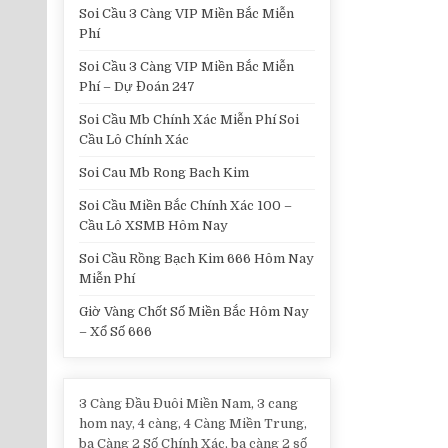
Soi Cầu 3 Càng VIP Miền Bắc Miễn
Phí
Soi Cầu 3 Càng VIP Miền Bắc Miễn
Phí – Dự Đoán 247
Soi Cầu Mb Chính Xác Miễn Phí Soi
Cầu Lô Chính Xác
Soi Cau Mb Rong Bach Kim
Soi Cầu Miền Bắc Chính Xác 100 –
Cầu Lô XSMB Hôm Nay
Soi Cầu Rồng Bạch Kim 666 Hôm Nay
Miễn Phí
Giờ Vàng Chốt Số Miền Bắc Hôm Nay
– Xổ Số 666
3 Càng Đầu Đuôi Miền Nam, 3 cang
hom nay, 4 càng, 4 Càng Miền Trung,
ba Càng 2 Số Chính Xác, ba càng 2 số