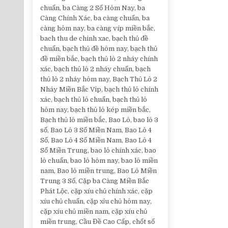
chuẩn, ba Càng 2 Số Hôm Nay, ba
Càng Chính Xác, ba càng chuẩn, ba
càng hôm nay, ba càng víp miền bắc,
bach thu de chinh xac, bạch thủ đề
chuẩn, bạch thủ đề hôm nay, bạch thủ
đề miền bắc, bạch thủ lô 2 nháy chính
xác, bạch thủ lô 2 nháy chuẩn, bạch
thủ lô 2 nháy hôm nay, Bạch Thủ Lô 2
Nháy Miền Bắc Vip, bạch thủ lô chính
xác, bạch thủ lô chuẩn, bạch thủ lô
hôm nay, bạch thủ lô kép miền bắc,
Bạch thủ lô miền bắc, Bao Lô, bao lô 3
số, Bao Lô 3 Số Miền Nam, Bao Lô 4
Số, Bao Lô 4 Số Miền Nam, Bao Lô 4
Số Miền Trung, bao lô chính xác, bao
lô chuẩn, bao lô hôm nay, bao lô miền
nam, Bao lô miền trung, Bao Lô Miền
Trung 3 Số, Cặp ba Càng Miền Bắc
Phát Lộc, cặp xíu chủ chính xác, cặp
xíu chủ chuẩn, cặp xỉu chủ hôm nay,
cặp xíu chủ miền nam, cặp xíu chủ
miền trung, Cầu Đề Cao Cấp, chốt số