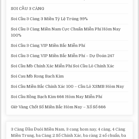
SOI CẦU 3 CÀNG
Soi Cầu 3 Càng 3 Miền Tỷ Lệ Trúng 99%
Soi Cầu 3 Càng Miền Nam Cực Chuẩn Miễn Phí Hôm Nay
100%
Soi Cầu 3 Càng VIP Miền Bắc Miễn Phí
Soi Cầu 3 Càng VIP Miền Bắc Miễn Phí – Dự Đoán 247
Soi Cầu Mb Chính Xác Miễn Phí Soi Cầu Lô Chính Xác
Soi Cau Mb Rong Bach Kim
Soi Cầu Miền Bắc Chính Xác 100 – Cầu Lô XSMB Hôm Nay
Soi Cầu Rồng Bạch Kim 666 Hôm Nay Miễn Phí
Giờ Vàng Chốt Số Miền Bắc Hôm Nay – Xổ Số 666
3 Càng Đầu Đuôi Miền Nam, 3 cang hom nay, 4 càng, 4 Càng
Miền Trung, ba Càng 2 Số Chính Xác, ba càng 2 số chuẩn, ba