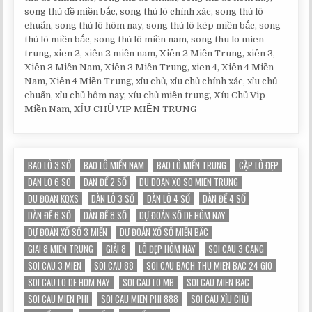
song thủ đề miền bắc, song thủ lô chính xác, song thủ lô
chuẩn, song thủ lô hôm nay, song thủ lô kép miền bắc, song
thủ lô miền bắc, song thủ lô miền nam, song thu lo mien
trung, xien 2, xiên 2 miền nam, Xiên 2 Miền Trung, xiên 3,
Xiên 3 Miền Nam, Xiên 3 Miền Trung, xien 4, Xiên 4 Miền
Nam, Xiên 4 Miền Trung, xỉu chủ, xỉu chủ chính xác, xỉu chủ
chuẩn, xỉu chủ hôm nay, xíu chủ miền trung, Xíu Chủ Vip
Miền Nam, XỈU CHỦ VIP MIỀN TRUNG
BAO LÔ 3 SỐ
BAO LÔ MIỀN NAM
BAO LÔ MIỀN TRUNG
CẶP LÔ ĐẸP
DAN LO 6 SO
DAN ĐỀ 2 SỐ
DU DOAN XO SO MIEN TRUNG
DU ĐOAN KQXS
DÀN LÔ 3 SỐ
DÀN LÔ 4 SỐ
DÀN ĐỀ 4 SỐ
DÀN ĐỀ 6 SỐ
DÀN ĐỀ 8 SỐ
DỰ ĐOÁN SỐ DE HÔM NAY
DỰ ĐOÁN XỔ SỐ 3 MIỀN
DỰ ĐOÁN XỔ SỐ MIỀN BẮC
GIAI 8 MIEN TRUNG
GIẢI 8
LÔ ĐẸP HÔM NAY
SOI CAU 3 CANG
SOI CAU 3 MIEN
SOI CAU 88
SOI CAU BACH THU MIEN BAC 24 GIO
SOI CAU LO DE HOM NAY
SOI CAU LO MB
SOI CAU MIEN BAC
SOI CAU MIEN PHI
SOI CAU MIEN PHI 888
SOI CAU XỈU CHỦ