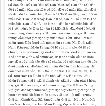
chủ, Chuyên Gia Soi Cầu, dàn đề 10 số miền bắc, Dàn Đề 12
Số, dan đề 2 số, Dàn Đề 3 Số, Dàn Đề 30 Số, Dàn đề 4 SỐ, dàn
đề 4 số miền bắc, dàn đề 6 số, Dàn đề 6 số miền Bắc, dàn đề 8
số, dàn đề 8 số miền bắc, Dàn Đề 12 Số Miền Bắc, dàn lô 10 số
miền bắc, Dàn Lô 2 Nháy, Dàn lô 3 số, dàn lô 4 số, Dàn lô 4 số
miền bắc, Dàn Lô 5 Số, dan lo 6 so, dàn lô 6 số miền bắc, dàn
lô 8 số miền bắc, Dàn Lô tám Số Miền Bắc, đầu đuôi đặc biệt
miền trung, đầu đuôi giải 8 miền nam, đầu đuôi giải 8 miền
trung, đầu đuôi giải đặc biệt miền nam, Đầu Đuôi Giải tám
Miền Nam, Đầu Đuôi Giải tám Miền Trung, Đầu Đuôi Miền
Nam, Đầu Đuôi Miền Trung, đề 10 số chính xác, đề 10 số
chuẩn, đề 10 số hôm nay, đề 4 số chính xác, đề 4 số chuẩn, đề
4 số hôm nay, đề 6 số chính xác, đề 6 số chuẩn, đề 6 số hôm
nay, đề 8 số chính xác, đề 8 số chuẩn, đề 8 số hôm nay, đề đầu
đuôi chính xác, đề đầu đuôi chuẩn, đề đầu đuôi hôm nay, đề
đầu đuôi miền bắc, Đề 12 Số Chính Xác, Đề 3 Số Chuẩn, Đề 12
Số Hôm Nay, Dự Đoán Miền Bắc, Giải 7 Miền Nam, Giải 7
Miền Trung, giải 8, giải 8 chính xác, giải 8 chuẩn, giải 8 hôm
nay, giải 8 miền nam, giai 8 mien trung, Giải 8 Miền Trung
Vip, giải đặc biệt chính xác, giải đặc biệt chuẩn, giải đặc biệt
hôm nay, giải đặc biệt miền nam, giải đặc biệt miền trung,
Giải tám Chính Xác, Giải tám Chuẩn, Giải tám Hôm Nay, Giải
tám Miền Nam, Giải tám Miền Trung Vip, lô 10 số chính xác,