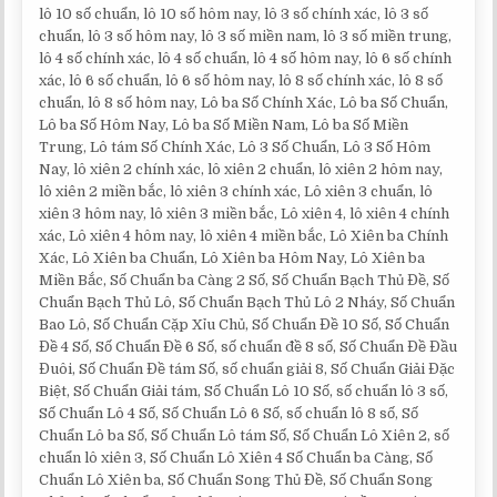
lô 10 số chuẩn, lô 10 số hôm nay, lô 3 số chính xác, lô 3 số
chuẩn, lô 3 số hôm nay, lô 3 số miền nam, lô 3 số miền trung,
lô 4 số chính xác, lô 4 số chuẩn, lô 4 số hôm nay, lô 6 số chính
xác, lô 6 số chuẩn, lô 6 số hôm nay, lô 8 số chính xác, lô 8 số
chuẩn, lô 8 số hôm nay, Lô ba Số Chính Xác, Lô ba Số Chuẩn,
Lô ba Số Hôm Nay, Lô ba Số Miền Nam, Lô ba Số Miền
Trung, Lô tám Số Chính Xác, Lô 3 Số Chuẩn, Lô 3 Số Hôm
Nay, lô xiên 2 chính xác, lô xiên 2 chuẩn, lô xiên 2 hôm nay,
lô xiên 2 miền bắc, lô xiên 3 chính xác, Lô xiên 3 chuẩn, lô
xiên 3 hôm nay, lô xiên 3 miền bắc, Lô xiên 4, lô xiên 4 chính
xác, Lô xiên 4 hôm nay, lô xiên 4 miền bắc, Lô Xiên ba Chính
Xác, Lô Xiên ba Chuẩn, Lô Xiên ba Hôm Nay, Lô Xiên ba
Miền Bắc, Số Chuẩn ba Càng 2 Số, Số Chuẩn Bạch Thủ Đề, Số
Chuẩn Bạch Thủ Lô, Số Chuẩn Bạch Thủ Lô 2 Nháy, Số Chuẩn
Bao Lô, Số Chuẩn Cặp Xỉu Chủ, Số Chuẩn Đề 10 Số, Số Chuẩn
Đề 4 Số, Số Chuẩn Đề 6 Số, số chuẩn đề 8 số, Số Chuẩn Đề Đầu
Đuôi, Số Chuẩn Đề tám Số, số chuẩn giải 8, Số Chuẩn Giải Đặc
Biệt, Số Chuẩn Giải tám, Số Chuẩn Lô 10 Số, số chuẩn lô 3 số,
Số Chuẩn Lô 4 Số, Số Chuẩn Lô 6 Số, số chuẩn lô 8 số, Số
Chuẩn Lô ba Số, Số Chuẩn Lô tám Số, Số Chuẩn Lô Xiên 2, số
chuẩn lô xiên 3, Số Chuẩn Lô Xiên 4 Số Chuẩn ba Càng, Số
Chuẩn Lô Xiên ba, Số Chuẩn Song Thủ Đề, Số Chuẩn Song