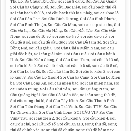
Thủ Lô, Số Chuẩn Xỉu Chủ, soi cau 3 cang, Soi Cầu An Giang,
Soi Cầu ba Càng 2 Số, Soi Cầu Bạc Liêu, soi cầu bạch thủ đề,
soi cầu bạch thủ lô, soi cầu bạch thủ lô 2 nháy, soi cau bao lô,
Soi Cầu Bến Tre, Soi Cầu Bình Dương, Soi Cầu Bình Phước,
Soi Cầu Bình Thuận, Soi Cầu Cà Mau, soi cau cap xiu chu, Soi
Cầu Đà Lạt, Soi Cầu Đà Nẵng, Soi Cầu Đắc Lắc, Soi Cầu Đắc
Nông, soi cầu đề 10 số, soi cầu de 4 số, soi cầu đề 6 số, soi
cầu đề 8 số, soi cầu đề đầu đuôi, Soi Cầu Đề tám Số, Soi Cầu
Đồng Nai, soi cầu giải 8, Soi Cầu Giải 8 Miền Nam, soi cau
giải đặc biệt, Soi cầu giải tám, Soi Cầu Huế, Soi Cầu Khánh
Hoà, Soi Cầu Kiên Giang, Soi Cầu Kom Tum, soi cầu lô 10 số,
soi cầu lô 3 số, Soi cầu lô 4 số, soi cầu lô 6 số, soi cầu lô 8 số,
Soi Cầu Lô ba Số, Soi Cầu Lô tám Số, Soi cầu lô xiên 2, soi cau
lo xien 3, Soi Cầu Lô Xiên 4 Soi Cầu ba Càng, Soi Cầu Lô Xiên
ba, Soi Cầu Long An, soi cau mien bac, soi cau mien nam, soi
cau mien trung, Soi Cầu Phú Yên, Soi Cầu Quảng Nam, Soi
Cầu Quảng Ngãi, Soi Cầu Số Miền Bắc, soi cầu song thủ đề,
Soi cầu song thủ lô, Soi Cầu Tây Ninh, Soi Cầu Thành Phố,
Soi Cầu Tiền Giang, Soi Cầu Trà Vinh, Soi Cầu TTH, Soi Cầu
Từ Chuyên Gia, Soi Cầu Vĩnh Long, SOI CẦU VIP, Soi Cầu
Vũng Tàu, soi cầu xiên 2, Soi Cầu xiên 3, Soi cầu xiên 4, soi
cau xỉu chủ, Soi Cầu xổ số, Soi cầu XSMB, song thu đề, song
thủ đề chính xác, song thủ đề chuẩn, song thủ đề hôm nay,