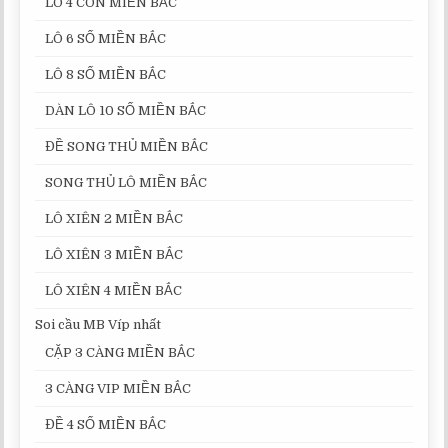
LÔ 4 CON MIỀN BẮC
LÔ 6 SỐ MIỀN BẮC
LÔ 8 SỐ MIỀN BẮC
DÀN LÔ 10 SỐ MIỀN BẮC
ĐỀ SONG THỦ MIỀN BẮC
SONG THỦ LÔ MIỀN BẮC
LÔ XIÊN 2 MIỀN BẮC
LÔ XIÊN 3 MIỀN BẮC
LÔ XIÊN 4 MIỀN BẮC
Soi cầu MB Víp nhất
CẶP 3 CÀNG MIỀN BẮC
3 CÀNG VIP MIỀN BẮC
ĐỀ 4 SỐ MIỀN BẮC