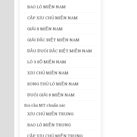
BAO LÔ MIỀN NAM
CẶP XÍU CHỦ MIỀN NAM
GIẢI 8 MIỀN NAM
GIẢI ĐẶC BIỆT MIỀN NAM
ĐẦU ĐUÔI ĐẶC BIỆT MIỀN NAM
LÔ 3 SỐ MIỀN NAM
XÍU CHỦ MIỀN NAM
SONG THỦ LÔ MIỀN NAM
ĐUÔI GIẢI 8 MIỀN NAM
Soi cầu MT chuẩn xác
XÍU CHỦ MIỀN TRUNG
BAO LÔ MIỀN TRUNG
CẶP XÍU CHỦ MIỀN TRUNG