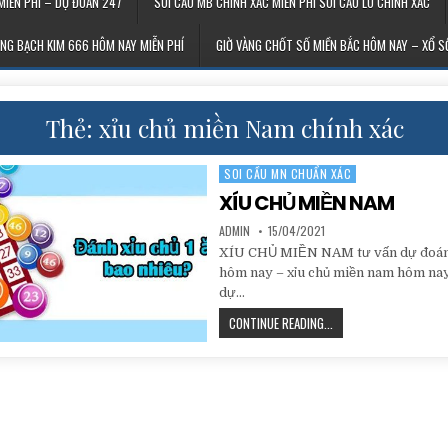
MIỄN PHÍ – DỰ ĐOÁN 247
SOI CẦU MB CHÍNH XÁC MIỄN PHÍ SOI CẦU LÔ CHÍNH XÁC
ỒNG BẠCH KIM 666 HÔM NAY MIỄN PHÍ
GIỜ VÀNG CHỐT SỐ MIỀN BẮC HÔM NAY – XỔ S
Thẻ:
xỉu chủ miền Nam chính xác
SOI CẦU MN CHUẨN XÁC
Posted
in
XÍU CHỦ MIỀN NAM
AUTHOR:
PUBLISHED
ADMIN
15/04/2021
DATE:
XÍU CHỦ MIỀN NAM tư vấn dự đoán
hôm nay – xỉu chủ miền nam hôm nay 
dự…
XÍU
CONTINUE READING...
CHỦ
MIỀN
NAM