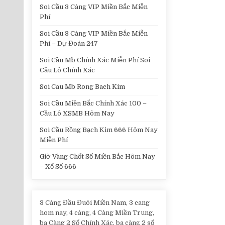
Soi Cầu 3 Càng VIP Miền Bắc Miễn
Phí
Soi Cầu 3 Càng VIP Miền Bắc Miễn
Phí – Dự Đoán 247
Soi Cầu Mb Chính Xác Miễn Phí Soi
Cầu Lô Chính Xác
Soi Cau Mb Rong Bach Kim
Soi Cầu Miền Bắc Chính Xác 100 –
Cầu Lô XSMB Hôm Nay
Soi Cầu Rồng Bạch Kim 666 Hôm Nay
Miễn Phí
Giờ Vàng Chốt Số Miền Bắc Hôm Nay
– Xổ Số 666
3 Càng Đầu Đuôi Miền Nam, 3 cang
hom nay, 4 càng, 4 Càng Miền Trung,
ba Càng 2 Số Chính Xác, ba càng 2 số