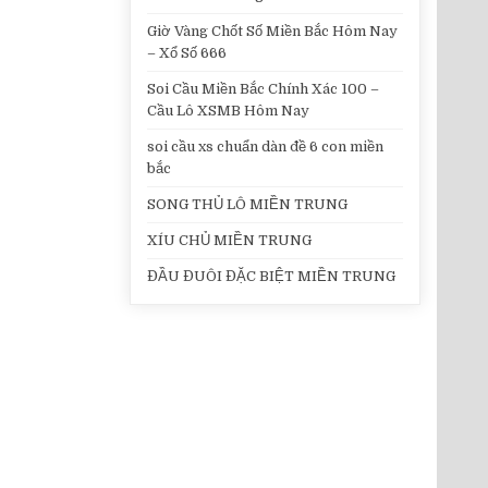
Giờ Vàng Chốt Số Miền Bắc Hôm Nay
– Xổ Số 666
Soi Cầu Miền Bắc Chính Xác 100 –
Cầu Lô XSMB Hôm Nay
soi cầu xs chuẩn dàn đề 6 con miền
bắc
SONG THỦ LÔ MIỀN TRUNG
XÍU CHỦ MIỀN TRUNG
ĐẦU ĐUÔI ĐẶC BIỆT MIỀN TRUNG