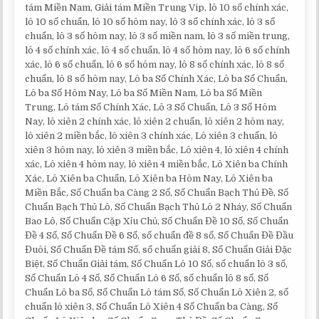
tám Miền Nam, Giải tám Miền Trung Vip, lô 10 số chính xác,
lô 10 số chuẩn, lô 10 số hôm nay, lô 3 số chính xác, lô 3 số
chuẩn, lô 3 số hôm nay, lô 3 số miền nam, lô 3 số miền trung,
lô 4 số chính xác, lô 4 số chuẩn, lô 4 số hôm nay, lô 6 số chính
xác, lô 6 số chuẩn, lô 6 số hôm nay, lô 8 số chính xác, lô 8 số
chuẩn, lô 8 số hôm nay, Lô ba Số Chính Xác, Lô ba Số Chuẩn,
Lô ba Số Hôm Nay, Lô ba Số Miền Nam, Lô ba Số Miền
Trung, Lô tám Số Chính Xác, Lô 3 Số Chuẩn, Lô 3 Số Hôm
Nay, lô xiên 2 chính xác, lô xiên 2 chuẩn, lô xiên 2 hôm nay,
lô xiên 2 miền bắc, lô xiên 3 chính xác, Lô xiên 3 chuẩn, lô
xiên 3 hôm nay, lô xiên 3 miền bắc, Lô xiên 4, lô xiên 4 chính
xác, Lô xiên 4 hôm nay, lô xiên 4 miền bắc, Lô Xiên ba Chính
Xác, Lô Xiên ba Chuẩn, Lô Xiên ba Hôm Nay, Lô Xiên ba
Miền Bắc, Số Chuẩn ba Càng 2 Số, Số Chuẩn Bạch Thủ Đề, Số
Chuẩn Bạch Thủ Lô, Số Chuẩn Bạch Thủ Lô 2 Nháy, Số Chuẩn
Bao Lô, Số Chuẩn Cặp Xỉu Chủ, Số Chuẩn Đề 10 Số, Số Chuẩn
Đề 4 Số, Số Chuẩn Đề 6 Số, số chuẩn đề 8 số, Số Chuẩn Đề Đầu
Đuôi, Số Chuẩn Đề tám Số, số chuẩn giải 8, Số Chuẩn Giải Đặc
Biệt, Số Chuẩn Giải tám, Số Chuẩn Lô 10 Số, số chuẩn lô 3 số,
Số Chuẩn Lô 4 Số, Số Chuẩn Lô 6 Số, số chuẩn lô 8 số, Số
Chuẩn Lô ba Số, Số Chuẩn Lô tám Số, Số Chuẩn Lô Xiên 2, số
chuẩn lô xiên 3, Số Chuẩn Lô Xiên 4 Số Chuẩn ba Càng, Số