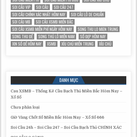
SOI CẦU VIP
SOI CẦU
SOI CẦU 247
SOI CẦU CHÍNH XÁC NHẤT HÔM NAY
SOI CẦU LÔ DE CHUẨN
SOI CẦU MB
SOI CẦU XSMB MIỀN BẮC
SOI CẦU XSMB MIỄN PHÍ NGÀY HÔM NAY
SONG THU LO MIEN TRUNG
SONG THU ĐỀ
SONG THỦ LÔ MIỀN NAM
SỐ ĐẸP HÔM NAY
XIN SỐ ĐỀ HÔM NAY
XSMB
XÍU CHỦ MIỀN TRUNG
XỈU CHỦ
DANH MỤC
Cau XSMB – Thống Kê Cầu Bạch Thủ Miền Bắc Hôm Nay –
Xổ Số
Chưa phân loại
Giờ Vàng Chốt Số Miền Bắc Hôm Nay – Xổ Số 666
Soi Cầu 24h – Soi Cầu 247 – Soi Cầu Bạch Thủ CHÍNH XÁC