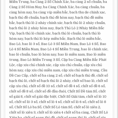
Miền Trung, ba Càng 2 Số Chính Xác, ba càng 2 số chuẩn, ba
Càng 2 Số Hôm Nay, ba Càng Chính Xác, ba càng chuẩn, ba
càng hôm nay, ba càng víp miền bắc, bach thu de chinh xac,
bạch thủ đề chuẩn, bạch thủ đề hôm nay, bạch thủ đề miền
bắc, bạch thủ lô 2 nháy chính xác, bạch thủ lô 2 nháy chuẩn,
bạch thủ lô 2 nháy hôm nay, Bạch Thủ Lô 2 Nháy Miền Bắc
Vip, bạch thủ lô chính xác, bạch thủ lô chuẩn, bạch thủ lô
hôm nay, bạch thủ lô kép miền bắc, Bạch thủ lô miền bắc,
Bao Lô, bao lô 3 số, Bao Lô 3 Số Miền Nam, Bao Lô 4 Số, Bao
Lô 4 Số Miền Nam, Bao Lô 4 Số Miền Trung, bao lô chính xác,
bao lô chuẩn, bao lô hôm nay, bao lô miền nam, Bao lô miền
trung, Bao Lô Miền Trung 3 Số, Cặp ba Càng Miền Bắc Phát
Lộc, cặp xíu chủ chính xác, cặp xíu chủ chuẩn, cặp xỉu chủ
hôm nay, cặp xíu chủ miền nam, cặp xíu chủ miền trung, Cầu
Đề Cao Cấp, chốt số ba càng 2 số, chốt số bạch thủ đề, chốt số
bạch thủ lô, chốt số bạch thủ lô 2 nháy, chốt số bao lô, chốt số
cặp xỉu chủ, chốt số đề 10 số, chốt số đề 4 số, chốt số đề 6 số,
chốt số đề 8 số, chốt số đề đầu đuôi, Chốt Số Đề tám Số, chốt
số giải 8, chốt số giải đặc biệt, Chốt Số Giải tám, chốt số lô 10
số, chốt số lô 3 số, chốt số lô 4 số, chốt số lô 6 số, chốt số lô 8
số, Chốt Số Lô ba Số, Chốt Số Lô tám Số, chốt số lô xiên 2,
chốt số lô xiên 3, chốt số lô xiên 4 chốt số ba càng, Chốt Số Lô
Xiên ba, chốt số song thủ đề, chốt số song thủ lô, chốt số xỉu