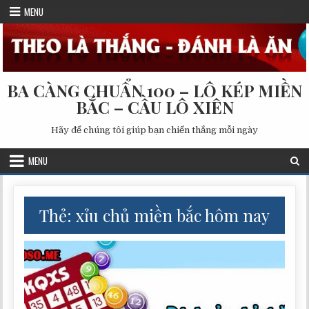
Skip
MENU
to
content
BA CÀNG CHUẨN 100 – LÔ KÉP MIỀN
BẮC – CẦU LÔ XIÊN
Hãy để chúng tôi giúp bạn chiến thắng mỗi ngày
MENU
Thẻ:
xỉu chủ miền bắc hôm nay