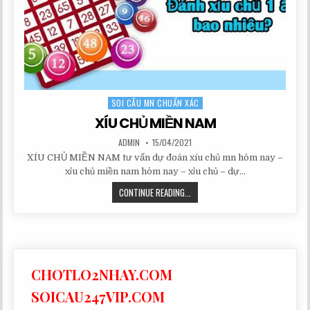
SOI CẦU MN CHUẨN XÁC
Posted
in
XÍU CHỦ MIỀN NAM
AUTHOR:
PUBLISHED
ADMIN
15/04/2021
DATE:
XÍU CHỦ MIỀN NAM tư vấn dự đoán xíu chủ mn hôm nay –
xỉu chủ miền nam hôm nay – xỉu chủ – dự…
XÍU
CONTINUE READING...
CHỦ
MIỀN
NAM
CHOTLO2NHAY.COM
SOICAU247VIP.COM