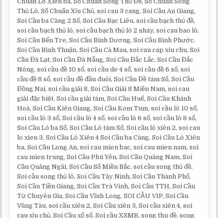
Chuẩn Lô Xiên ba, Số Chuẩn Song Thủ Đề, Số Chuẩn Song
Thủ Lô, Số Chuẩn Xỉu Chủ, soi cau 3 cang, Soi Cầu An Giang,
Soi Cầu ba Càng 2 Số, Soi Cầu Bạc Liêu, soi cầu bạch thủ đề,
soi cầu bạch thủ lô, soi cầu bạch thủ lô 2 nháy, soi cau bao lô,
Soi Cầu Bến Tre, Soi Cầu Bình Dương, Soi Cầu Bình Phước,
Soi Cầu Bình Thuận, Soi Cầu Cà Mau, soi cau cap xiu chu, Soi
Cầu Đà Lạt, Soi Cầu Đà Nẵng, Soi Cầu Đắc Lắc, Soi Cầu Đắc
Nông, soi cầu đề 10 số, soi cầu de 4 số, soi cầu đề 6 số, soi
cầu đề 8 số, soi cầu đề đầu đuôi, Soi Cầu Đề tám Số, Soi Cầu
Đồng Nai, soi cầu giải 8, Soi Cầu Giải 8 Miền Nam, soi cau
giải đặc biệt, Soi cầu giải tám, Soi Cầu Huế, Soi Cầu Khánh
Hoà, Soi Cầu Kiên Giang, Soi Cầu Kom Tum, soi cầu lô 10 số,
soi cầu lô 3 số, Soi cầu lô 4 số, soi cầu lô 6 số, soi cầu lô 8 số,
Soi Cầu Lô ba Số, Soi Cầu Lô tám Số, Soi cầu lô xiên 2, soi cau
lo xien 3, Soi Cầu Lô Xiên 4 Soi Cầu ba Càng, Soi Cầu Lô Xiên
ba, Soi Cầu Long An, soi cau mien bac, soi cau mien nam, soi
cau mien trung, Soi Cầu Phú Yên, Soi Cầu Quảng Nam, Soi
Cầu Quảng Ngãi, Soi Cầu Số Miền Bắc, soi cầu song thủ đề,
Soi cầu song thủ lô, Soi Cầu Tây Ninh, Soi Cầu Thành Phố,
Soi Cầu Tiền Giang, Soi Cầu Trà Vinh, Soi Cầu TTH, Soi Cầu
Từ Chuyên Gia, Soi Cầu Vĩnh Long, SOI CẦU VIP, Soi Cầu
Vũng Tàu, soi cầu xiên 2, Soi Cầu xiên 3, Soi cầu xiên 4, soi
cau xỉu chủ, Soi Cầu xổ số, Soi cầu XSMB, song thu đề, song