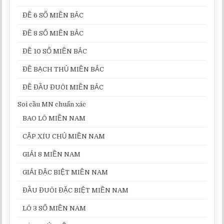
ĐỀ 6 SỐ MIỀN BẮC
ĐỀ 8 SỐ MIỀN BẮC
ĐỀ 10 SỐ MIỀN BẮC
ĐỀ BẠCH THỦ MIỀN BẮC
ĐỀ ĐẦU ĐUÔI MIỀN BẮC
Soi cầu MN chuẩn xác
BAO LÔ MIỀN NAM
CẶP XÍU CHỦ MIỀN NAM
GIẢI 8 MIỀN NAM
GIẢI ĐẶC BIỆT MIỀN NAM
ĐẦU ĐUÔI ĐẶC BIỆT MIỀN NAM
LÔ 3 SỐ MIỀN NAM