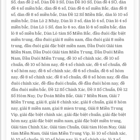
Số, dan đề 2 số, Dàn Đề 3 Số, Dàn Đề 30 Số, Dàn đề 4 SỐ, dàn
đề 4 số miền bắc, dàn đề 6 số, Dàn đề 6 số miền Bắc, dàn đề 8
số, dàn đề 8 số miền bắc, Dàn Đề 12 Số Miền Bắc, dàn lô 10 số
miền bắc, Dàn Lô 2 Nháy, Dàn lô 3 số, dàn lô 4 số, Dàn lô 4 số
miền bắc, Dàn Lô 5 Số, dan lo 6 so, dàn lô 6 số miền bắc, dàn
lô 8 số miền bắc, Dàn Lô tám Số Miền Bắc, đầu đuôi đặc biệt
miền trung, đầu đuôi giải 8 miền nam, đầu đuôi giải 8 miền
trung, đầu đuôi giải đặc biệt miền nam, Đầu Đuôi Giải tám
Miền Nam, Đầu Đuôi Giải tám Miền Trung, Đầu Đuôi Miền
Nam, Đầu Đuôi Miền Trung, đề 10 số chính xác, đề 10 số
chuẩn, đề 10 số hôm nay, đề 4 số chính xác, đề 4 số chuẩn, đề
4 số hôm nay, đề 6 số chính xác, đề 6 số chuẩn, đề 6 số hôm
nay, đề 8 số chính xác, đề 8 số chuẩn, đề 8 số hôm nay, đề đầu
đuôi chính xác, đề đầu đuôi chuẩn, đề đầu đuôi hôm nay, đề
đầu đuôi miền bắc, Đề 12 Số Chính Xác, Đề 3 Số Chuẩn, Đề 12
Số Hôm Nay, Dự Đoán Miền Bắc, Giải 7 Miền Nam, Giải 7
Miền Trung, giải 8, giải 8 chính xác, giải 8 chuẩn, giải 8 hôm
nay, giải 8 miền nam, giai 8 mien trung, Giải 8 Miền Trung
Vip, giải đặc biệt chính xác, giải đặc biệt chuẩn, giải đặc biệt
hôm nay, giải đặc biệt miền nam, giải đặc biệt miền trung,
Giải tám Chính Xác, Giải tám Chuẩn, Giải tám Hôm Nay, Giải
tám Miền Nam, Giải tám Miền Trung Vip, lô 10 số chính xác,
lô 10 số chuẩn, lô 10 số hôm nay, lô 3 số chính xác, lô 3 số