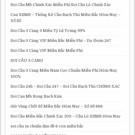
Soi Cầu Mb Chính Xác Miễn Phí Soi Cầu Lô Chính Xác
Cau XSMB – Thống Kê Cầu Bạch Thủ Miền Bắc Hôm Nay –
Xổ Số
Soi Cầu 3 Càng 3 Miền Tỷ Lệ Trúng 99%
Soi Cầu 3 Càng VIP Miền Bắc Miễn Phí – Dự Đoán 247
Soi Cầu 3 Càng VIP Miền Bắc Miễn Phí
SOI CẦU 3 CÀNG
Soi Cầu 3 Càng Miền Nam Cực Chuẩn Miễn Phí Hôm Nay
100%
Soi Cầu 24h – Soi Cầu 247 – Soi Cầu Bạch Thủ CHÍNH XÁC
Soi Cau Mb Rong Bach Kim
Giờ Vàng Chốt Số Miền Bắc Hôm Nay – Xổ Số 666
Soi Cầu Miền Bắc Chính Xác 100 – Cầu Lô XSMB Hôm Nay
soi cầu xs chuẩn dàn đề 6 con miền bắc