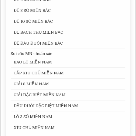
ĐỀ 8 SỐ MIỀN BẮC
ĐỀ 10 SỐ MIỀN BẮC
ĐỀ BẠCH THỦ MIỀN BẮC
ĐỀ ĐẦU ĐUÔI MIỀN BẮC
Soi cầu MN chuẩn xác
BAO LÔ MIỀN NAM
CẶP XÍU CHỦ MIỀN NAM
GIẢI 8 MIỀN NAM
GIẢI ĐẶC BIỆT MIỀN NAM
ĐẦU ĐUÔI ĐẶC BIỆT MIỀN NAM
LÔ 3 SỐ MIỀN NAM
XÍU CHỦ MIỀN NAM