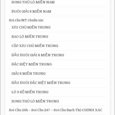
SONG THỦ LÔ MIỀN NAM
ĐUÔI GIẢI 8 MIỀN NAM
Soi cầu MT chuẩn xác
XÍU CHỦ MIỀN TRUNG
BAO LÔ MIỀN TRUNG
CẶP XÍU CHỦ MIỀN TRUNG
ĐẦU ĐUÔI GIẢI 8 MIỀN TRUNG
ĐẶC BIỆT MIỀN TRUNG
GIẢI 8 MIỀN TRUNG
ĐẦU ĐUÔI ĐẶC BIỆT MIỀN TRUNG
LÔ 3 SỐ MIỀN TRUNG
SONG THỦ LÔ MIỀN TRUNG
Soi Cầu 24h – Soi Cầu 247 – Soi Cầu Bạch Thủ CHÍNH XÁC