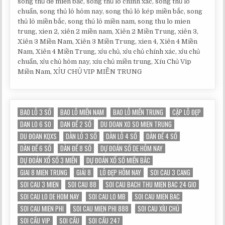
song thủ đề miền bắc, song thủ lô chính xác, song thủ lô
chuẩn, song thủ lô hôm nay, song thủ lô kép miền bắc, song
thủ lô miền bắc, song thủ lô miền nam, song thu lo mien
trung, xien 2, xiên 2 miền nam, Xiên 2 Miền Trung, xiên 3,
Xiên 3 Miền Nam, Xiên 3 Miền Trung, xien 4, Xiên 4 Miền
Nam, Xiên 4 Miền Trung, xỉu chủ, xỉu chủ chính xác, xỉu chủ
chuẩn, xỉu chủ hôm nay, xíu chủ miền trung, Xíu Chủ Vip
Miền Nam, XỈU CHỦ VIP MIỀN TRUNG
BAO LÔ 3 SỐ
BAO LÔ MIỀN NAM
BAO LÔ MIỀN TRUNG
CẶP LÔ ĐẸP
DAN LO 6 SO
DAN ĐỀ 2 SỐ
DU DOAN XO SO MIEN TRUNG
DU ĐOAN KQXS
DÀN LÔ 3 SỐ
DÀN LÔ 4 SỐ
DÀN ĐỀ 4 SỐ
DÀN ĐỀ 6 SỐ
DÀN ĐỀ 8 SỐ
DỰ ĐOÁN SỐ DE HÔM NAY
DỰ ĐOÁN XỔ SỐ 3 MIỀN
DỰ ĐOÁN XỔ SỐ MIỀN BẮC
GIAI 8 MIEN TRUNG
GIẢI 8
LÔ ĐẸP HÔM NAY
SOI CAU 3 CANG
SOI CAU 3 MIEN
SOI CAU 88
SOI CAU BACH THU MIEN BAC 24 GIO
SOI CAU LO DE HOM NAY
SOI CAU LO MB
SOI CAU MIEN BAC
SOI CAU MIEN PHI
SOI CAU MIEN PHI 888
SOI CAU XỈU CHỦ
SOI CẦU VIP
SOI CẦU
SOI CẦU 247