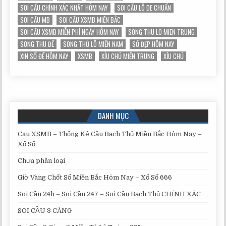
SOI CẦU CHÍNH XÁC NHẤT HÔM NAY
SOI CẦU LÔ DE CHUẨN
SOI CẦU MB
SOI CẦU XSMB MIỀN BẮC
SOI CẦU XSMB MIỄN PHÍ NGÀY HÔM NAY
SONG THU LO MIEN TRUNG
SONG THU ĐỀ
SONG THỦ LÔ MIỀN NAM
SỐ ĐẸP HÔM NAY
XIN SỐ ĐỀ HÔM NAY
XSMB
XÍU CHỦ MIỀN TRUNG
XỈU CHỦ
DANH MỤC
Cau XSMB – Thống Kê Cầu Bạch Thủ Miền Bắc Hôm Nay –
Xổ Số
Chưa phân loại
Giờ Vàng Chốt Số Miền Bắc Hôm Nay – Xổ Số 666
Soi Cầu 24h – Soi Cầu 247 – Soi Cầu Bạch Thủ CHÍNH XÁC
SOI CẦU 3 CÀNG