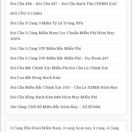
Soi Cầu 24h – Soi Cầu 247 – Soi Cầu Bạch Thủ CHÍNH XÁC
SOI CẦU 3 CÀNG
Soi Cầu 3 Càng 3 Miền Tỷ Lệ Trúng 99%
Soi Cầu 3 Càng Miền Nam Cực Chuẩn Miễn Phí Hôm Nay
100%
Soi Cầu 3 Càng VIP Miền Bắc Miễn Phí
Soi Cầu 3 Càng VIP Miền Bắc Miễn Phí – Dự Đoán 247
Soi Cầu Mb Chính Xác Miễn Phí Soi Cầu Lô Chính Xác
Soi Cau Mb Rong Bach Kim
Soi Cầu Miền Bắc Chính Xác 100 – Cầu Lô XSMB Hôm Nay
Soi Cầu Rồng Bạch Kim 666 Hôm Nay Miễn Phí
Giờ Vàng Chốt Số Miền Bắc Hôm Nay – Xổ Số 666
3 Càng Đầu Đuôi Miền Nam, 3 cang hom nay, 4 càng, 4 Càng