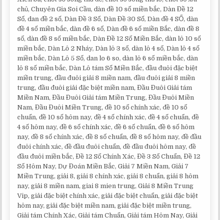
chủ, Chuyên Gia Soi Cầu, dàn đề 10 số miền bắc, Dàn Đề 12
Số, dan đề 2 số, Dàn Đề 3 Số, Dàn Đề 30 Số, Dàn đề 4 SỐ, dàn
đề 4 số miền bắc, dàn đề 6 số, Dàn đề 6 số miền Bắc, dàn đề 8
số, dàn đề 8 số miền bắc, Dàn Đề 12 Số Miền Bắc, dàn lô 10 số
miền bắc, Dàn Lô 2 Nháy, Dàn lô 3 số, dàn lô 4 số, Dàn lô 4 số
miền bắc, Dàn Lô 5 Số, dan lo 6 so, dàn lô 6 số miền bắc, dàn
lô 8 số miền bắc, Dàn Lô tám Số Miền Bắc, đầu đuôi đặc biệt
miền trung, đầu đuôi giải 8 miền nam, đầu đuôi giải 8 miền
trung, đầu đuôi giải đặc biệt miền nam, Đầu Đuôi Giải tám
Miền Nam, Đầu Đuôi Giải tám Miền Trung, Đầu Đuôi Miền
Nam, Đầu Đuôi Miền Trung, đề 10 số chính xác, đề 10 số
chuẩn, đề 10 số hôm nay, đề 4 số chính xác, đề 4 số chuẩn, đề
4 số hôm nay, đề 6 số chính xác, đề 6 số chuẩn, đề 6 số hôm
nay, đề 8 số chính xác, đề 8 số chuẩn, đề 8 số hôm nay, đề đầu
đuôi chính xác, đề đầu đuôi chuẩn, đề đầu đuôi hôm nay, đề
đầu đuôi miền bắc, Đề 12 Số Chính Xác, Đề 3 Số Chuẩn, Đề 12
Số Hôm Nay, Dự Đoán Miền Bắc, Giải 7 Miền Nam, Giải 7
Miền Trung, giải 8, giải 8 chính xác, giải 8 chuẩn, giải 8 hôm
nay, giải 8 miền nam, giai 8 mien trung, Giải 8 Miền Trung
Vip, giải đặc biệt chính xác, giải đặc biệt chuẩn, giải đặc biệt
hôm nay, giải đặc biệt miền nam, giải đặc biệt miền trung,
Giải tám Chính Xác, Giải tám Chuẩn, Giải tám Hôm Nay, Giải