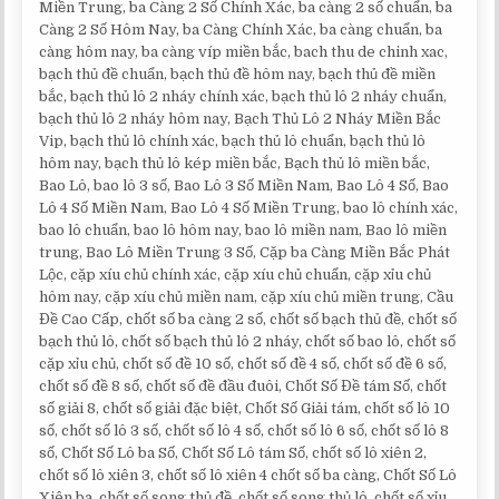
Miền Trung, ba Càng 2 Số Chính Xác, ba càng 2 số chuẩn, ba
Càng 2 Số Hôm Nay, ba Càng Chính Xác, ba càng chuẩn, ba
càng hôm nay, ba càng víp miền bắc, bach thu de chinh xac,
bạch thủ đề chuẩn, bạch thủ đề hôm nay, bạch thủ đề miền
bắc, bạch thủ lô 2 nháy chính xác, bạch thủ lô 2 nháy chuẩn,
bạch thủ lô 2 nháy hôm nay, Bạch Thủ Lô 2 Nháy Miền Bắc
Vip, bạch thủ lô chính xác, bạch thủ lô chuẩn, bạch thủ lô
hôm nay, bạch thủ lô kép miền bắc, Bạch thủ lô miền bắc,
Bao Lô, bao lô 3 số, Bao Lô 3 Số Miền Nam, Bao Lô 4 Số, Bao
Lô 4 Số Miền Nam, Bao Lô 4 Số Miền Trung, bao lô chính xác,
bao lô chuẩn, bao lô hôm nay, bao lô miền nam, Bao lô miền
trung, Bao Lô Miền Trung 3 Số, Cặp ba Càng Miền Bắc Phát
Lộc, cặp xíu chủ chính xác, cặp xíu chủ chuẩn, cặp xỉu chủ
hôm nay, cặp xíu chủ miền nam, cặp xíu chủ miền trung, Cầu
Đề Cao Cấp, chốt số ba càng 2 số, chốt số bạch thủ đề, chốt số
bạch thủ lô, chốt số bạch thủ lô 2 nháy, chốt số bao lô, chốt số
cặp xỉu chủ, chốt số đề 10 số, chốt số đề 4 số, chốt số đề 6 số,
chốt số đề 8 số, chốt số đề đầu đuôi, Chốt Số Đề tám Số, chốt
số giải 8, chốt số giải đặc biệt, Chốt Số Giải tám, chốt số lô 10
số, chốt số lô 3 số, chốt số lô 4 số, chốt số lô 6 số, chốt số lô 8
số, Chốt Số Lô ba Số, Chốt Số Lô tám Số, chốt số lô xiên 2,
chốt số lô xiên 3, chốt số lô xiên 4 chốt số ba càng, Chốt Số Lô
Xiên ba, chốt số song thủ đề, chốt số song thủ lô, chốt số xỉu