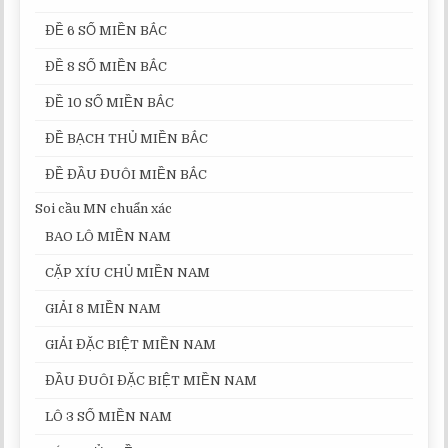
ĐỀ 6 SỐ MIỀN BẮC
ĐỀ 8 SỐ MIỀN BẮC
ĐỀ 10 SỐ MIỀN BẮC
ĐỀ BẠCH THỦ MIỀN BẮC
ĐỀ ĐẦU ĐUÔI MIỀN BẮC
Soi cầu MN chuẩn xác
BAO LÔ MIỀN NAM
CẶP XÍU CHỦ MIỀN NAM
GIẢI 8 MIỀN NAM
GIẢI ĐẶC BIỆT MIỀN NAM
ĐẦU ĐUÔI ĐẶC BIỆT MIỀN NAM
LÔ 3 SỐ MIỀN NAM