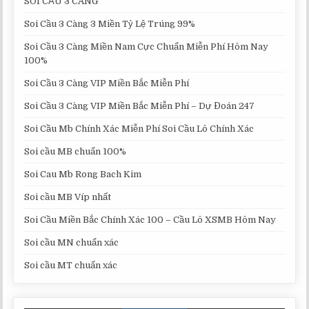
SOI CẦU 3 CÀNG
Soi Cầu 3 Càng 3 Miền Tỷ Lệ Trúng 99%
Soi Cầu 3 Càng Miền Nam Cực Chuẩn Miễn Phí Hôm Nay
100%
Soi Cầu 3 Càng VIP Miền Bắc Miễn Phí
Soi Cầu 3 Càng VIP Miền Bắc Miễn Phí – Dự Đoán 247
Soi Cầu Mb Chính Xác Miễn Phí Soi Cầu Lô Chính Xác
Soi cầu MB chuẩn 100%
Soi Cau Mb Rong Bach Kim
Soi cầu MB Víp nhất
Soi Cầu Miền Bắc Chính Xác 100 – Cầu Lô XSMB Hôm Nay
Soi cầu MN chuẩn xác
Soi cầu MT chuẩn xác