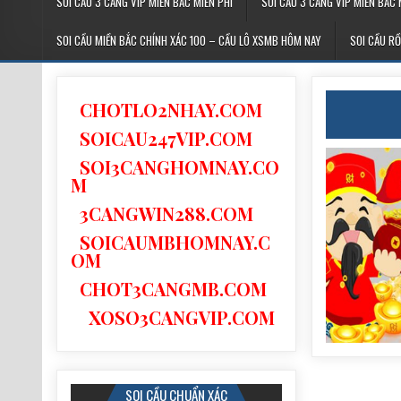
SOI CẦU 3 CÀNG VIP MIỀN BẮC MIỄN PHÍ
SOI CẦU 3 CÀNG VIP MIỀN BẮC 
SOI CẦU MIỀN BẮC CHÍNH XÁC 100 – CẦU LÔ XSMB HÔM NAY
SOI CẦU R
CHOTLO2NHAY.COM
SOICAU247VIP.COM
SOI3CANGHOMNAY.CO
M
3CANGWIN288.COM
SOICAUMBHOMNAY.C
OM
CHOT3CANGMB.COM
XOSO3CANGVIP.COM
SOI CẦU CHUẨN XÁC