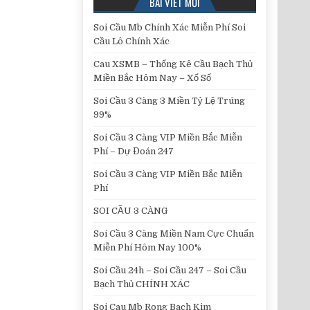
BÀI VIẾT MỚI
Soi Cầu Mb Chính Xác Miễn Phí Soi
Cầu Lô Chính Xác
Cau XSMB – Thống Kê Cầu Bạch Thủ
Miền Bắc Hôm Nay – Xổ Số
Soi Cầu 3 Càng 3 Miền Tỷ Lệ Trúng
99%
Soi Cầu 3 Càng VIP Miền Bắc Miễn
Phí – Dự Đoán 247
Soi Cầu 3 Càng VIP Miền Bắc Miễn
Phí
SOI CẦU 3 CÀNG
Soi Cầu 3 Càng Miền Nam Cực Chuẩn
Miễn Phí Hôm Nay 100%
Soi Cầu 24h – Soi Cầu 247 – Soi Cầu
Bạch Thủ CHÍNH XÁC
Soi Cau Mb Rong Bach Kim