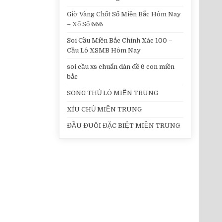
Giờ Vàng Chốt Số Miền Bắc Hôm Nay
– Xổ Số 666
Soi Cầu Miền Bắc Chính Xác 100 –
Cầu Lô XSMB Hôm Nay
soi cầu xs chuẩn dàn đề 6 con miền
bắc
SONG THỦ LÔ MIỀN TRUNG
XÍU CHỦ MIỀN TRUNG
ĐẦU ĐUÔI ĐẶC BIỆT MIỀN TRUNG