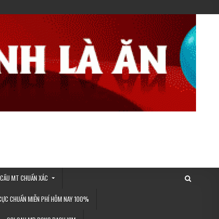
 CẦU MT CHUẨN XÁC
 CỰC CHUẨN MIỄN PHÍ HÔM NAY 100%