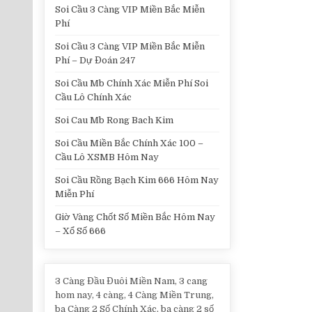
Soi Cầu 3 Càng VIP Miền Bắc Miễn
Phí
Soi Cầu 3 Càng VIP Miền Bắc Miễn
Phí – Dự Đoán 247
Soi Cầu Mb Chính Xác Miễn Phí Soi
Cầu Lô Chính Xác
Soi Cau Mb Rong Bach Kim
Soi Cầu Miền Bắc Chính Xác 100 –
Cầu Lô XSMB Hôm Nay
Soi Cầu Rồng Bạch Kim 666 Hôm Nay
Miễn Phí
Giờ Vàng Chốt Số Miền Bắc Hôm Nay
– Xổ Số 666
3 Càng Đầu Đuôi Miền Nam, 3 cang
hom nay, 4 càng, 4 Càng Miền Trung,
ba Càng 2 Số Chính Xác, ba càng 2 số