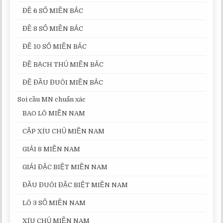
ĐỀ 6 SỐ MIỀN BẮC
ĐỀ 8 SỐ MIỀN BẮC
ĐỀ 10 SỐ MIỀN BẮC
ĐỀ BẠCH THỦ MIỀN BẮC
ĐỀ ĐẦU ĐUÔI MIỀN BẮC
Soi cầu MN chuẩn xác
BAO LÔ MIỀN NAM
CẶP XÍU CHỦ MIỀN NAM
GIẢI 8 MIỀN NAM
GIẢI ĐẶC BIỆT MIỀN NAM
ĐẦU ĐUÔI ĐẶC BIỆT MIỀN NAM
LÔ 3 SỐ MIỀN NAM
XÍU CHỦ MIỀN NAM