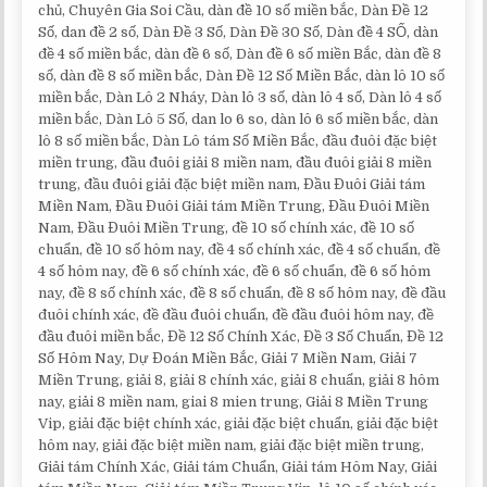
chủ, Chuyên Gia Soi Cầu, dàn đề 10 số miền bắc, Dàn Đề 12
Số, dan đề 2 số, Dàn Đề 3 Số, Dàn Đề 30 Số, Dàn đề 4 SỐ, dàn
đề 4 số miền bắc, dàn đề 6 số, Dàn đề 6 số miền Bắc, dàn đề 8
số, dàn đề 8 số miền bắc, Dàn Đề 12 Số Miền Bắc, dàn lô 10 số
miền bắc, Dàn Lô 2 Nháy, Dàn lô 3 số, dàn lô 4 số, Dàn lô 4 số
miền bắc, Dàn Lô 5 Số, dan lo 6 so, dàn lô 6 số miền bắc, dàn
lô 8 số miền bắc, Dàn Lô tám Số Miền Bắc, đầu đuôi đặc biệt
miền trung, đầu đuôi giải 8 miền nam, đầu đuôi giải 8 miền
trung, đầu đuôi giải đặc biệt miền nam, Đầu Đuôi Giải tám
Miền Nam, Đầu Đuôi Giải tám Miền Trung, Đầu Đuôi Miền
Nam, Đầu Đuôi Miền Trung, đề 10 số chính xác, đề 10 số
chuẩn, đề 10 số hôm nay, đề 4 số chính xác, đề 4 số chuẩn, đề
4 số hôm nay, đề 6 số chính xác, đề 6 số chuẩn, đề 6 số hôm
nay, đề 8 số chính xác, đề 8 số chuẩn, đề 8 số hôm nay, đề đầu
đuôi chính xác, đề đầu đuôi chuẩn, đề đầu đuôi hôm nay, đề
đầu đuôi miền bắc, Đề 12 Số Chính Xác, Đề 3 Số Chuẩn, Đề 12
Số Hôm Nay, Dự Đoán Miền Bắc, Giải 7 Miền Nam, Giải 7
Miền Trung, giải 8, giải 8 chính xác, giải 8 chuẩn, giải 8 hôm
nay, giải 8 miền nam, giai 8 mien trung, Giải 8 Miền Trung
Vip, giải đặc biệt chính xác, giải đặc biệt chuẩn, giải đặc biệt
hôm nay, giải đặc biệt miền nam, giải đặc biệt miền trung,
Giải tám Chính Xác, Giải tám Chuẩn, Giải tám Hôm Nay, Giải