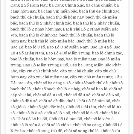
Càng 2 Số Hôm Nay, ba Càng Chính Xác, ba càng chuẩn, ba
càng hôm nay, ba càng víp miền bắc, bach thu de chinh xac,
bạch thủ đề chuẩn, bạch thủ đề hôm nay, bạch thủ đề miền
bắc, bạch thủ lô 2 nháy chính xác, bạch thủ lô 2 nháy chuẩn,
bạch thủ lô 2 nháy hôm nay, Bạch Thủ Lô 2 Nháy Miền Bắc
Vip, bạch thủ lô chính xác, bạch thủ lô chuẩn, bạch thủ lô
hôm nay, bạch thủ lô kép miền bắc, Bạch thủ lô miền bắc,
Bao Lô, bao lô 3 số, Bao Lô 3 Số Miền Nam, Bao Lô 4 Số, Bao
Lô 4 Số Miền Nam, Bao Lô 4 Số Miền Trung, bao lô chính xác,
bao lô chuẩn, bao lô hôm nay, bao lô miền nam, Bao lô miền
trung, Bao Lô Miền Trung 3 Số, Cặp ba Càng Miền Bắc Phát
Lộc, cặp xíu chủ chính xác, cặp xíu chủ chuẩn, cặp xỉu chủ
hôm nay, cặp xíu chủ miền nam, cặp xíu chủ miền trung, Cầu
Đề Cao Cấp, chốt số ba càng 2 số, chốt số bạch thủ đề, chốt số
bạch thủ lô, chốt số bạch thủ lô 2 nháy, chốt số bao lô, chốt số
cặp xỉu chủ, chốt số đề 10 số, chốt số đề 4 số, chốt số đề 6 số,
chốt số đề 8 số, chốt số đề đầu đuôi, Chốt Số Đề tám Số, chốt
số giải 8, chốt số giải đặc biệt, Chốt Số Giải tám, chốt số lô 10
số, chốt số lô 3 số, chốt số lô 4 số, chốt số lô 6 số, chốt số lô 8
số, Chốt Số Lô ba Số, Chốt Số Lô tám Số, chốt số lô xiên 2,
chốt số lô xiên 3, chốt số lô xiên 4 chốt số ba càng, Chốt Số Lô
Xiên ba, chốt số song thủ đề, chốt số song thủ lô, chốt số xỉu