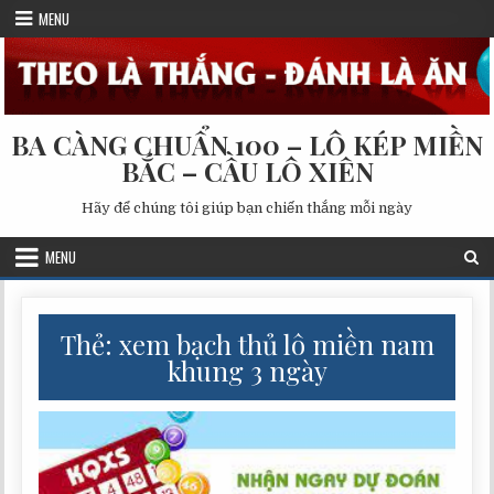
Skip
MENU
to
content
BA CÀNG CHUẨN 100 – LÔ KÉP MIỀN
BẮC – CẦU LÔ XIÊN
Hãy để chúng tôi giúp bạn chiến thắng mỗi ngày
MENU
Thẻ:
xem bạch thủ lô miền nam
khung 3 ngày