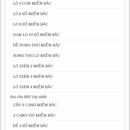
LÔ 4 CON MIỀN BẮC
LÔ 6 SỐ MIỀN BẮC
LÔ 8 SỐ MIỀN BẮC
DÀN LÔ 10 SỐ MIỀN BẮC
ĐỀ SONG THỦ MIỀN BẮC
SONG THỦ LÔ MIỀN BẮC
LÔ XIÊN 2 MIỀN BẮC
LÔ XIÊN 3 MIỀN BẮC
LÔ XIÊN 4 MIỀN BẮC
Soi cầu MB Víp nhất
CẶP 3 CÀNG MIỀN BẮC
3 CÀNG VIP MIỀN BẮC
ĐỀ 4 SỐ MIỀN BẮC