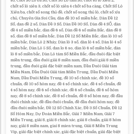
số, Chốt Số Lô ba Số, Chốt Số Lô tám Số, chốt số lô xiên 2,
chốt số lô xiên 3, chốt số lô xiên 4 chốt số ba càng, Chốt Số Lô
Xiên ba, chốt số song thủ đề, chốt số song thủ lô, chốt số xỉu
chủ, Chuyên Gia Soi Cầu, dàn đề 10 số miền bắc, Dàn Đề 12
Số, dan đề 2 số, Dàn Đề 3 Số, Dàn Đề 30 Số, Dàn đề 4 SỐ, dàn
đề 4 số miền bắc, dàn đề 6 số, Dàn đề 6 số miền Bắc, dàn đề 8
số, dàn đề 8 số miền bắc, Dàn Đề 12 Số Miền Bắc, dàn lô 10 số
miền bắc, Dàn Lô 2 Nháy, Dàn lô 3 số, dàn lô 4 số, Dàn lô 4 số
miền bắc, Dàn Lô 5 Số, dan lo 6 so, dàn lô 6 số miền bắc, dàn
lô 8 số miền bắc, Dàn Lô tám Số Miền Bắc, đầu đuôi đặc biệt
miền trung, đầu đuôi giải 8 miền nam, đầu đuôi giải 8 miền
trung, đầu đuôi giải đặc biệt miền nam, Đầu Đuôi Giải tám
Miền Nam, Đầu Đuôi Giải tám Miền Trung, Đầu Đuôi Miền
Nam, Đầu Đuôi Miền Trung, đề 10 số chính xác, đề 10 số
chuẩn, đề 10 số hôm nay, đề 4 số chính xác, đề 4 số chuẩn, đề
4 số hôm nay, đề 6 số chính xác, đề 6 số chuẩn, đề 6 số hôm
nay, đề 8 số chính xác, đề 8 số chuẩn, đề 8 số hôm nay, đề đầu
đuôi chính xác, đề đầu đuôi chuẩn, đề đầu đuôi hôm nay, đề
đầu đuôi miền bắc, Đề 12 Số Chính Xác, Đề 3 Số Chuẩn, Đề 12
Số Hôm Nay, Dự Đoán Miền Bắc, Giải 7 Miền Nam, Giải 7
Miền Trung, giải 8, giải 8 chính xác, giải 8 chuẩn, giải 8 hôm
nay, giải 8 miền nam, giai 8 mien trung, Giải 8 Miền Trung
Vip, giải đặc biệt chính xác, giải đặc biệt chuẩn, giải đặc biệt