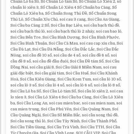
Chuẩn Lô ba Số, Số Chuẩn Lô tám Số, Số Chuẩn Lô Xiên 2, số
chuẩn lô xiên 3, Số Chuẩn Lô Xiên 4 Số Chuẩn ba Càng, Số
Chuẩn Lô Xiên ba, Số Chuẩn Song Thủ Đề, Số Chuẩn Song
Thủ Lô, Số Chuẩn Xỉu Chủ, soi cau 3 cang, Soi Cầu An Giang,
Soi Cầu ba Càng 2 Số, Soi Cầu Bạc Liêu, soi cầu bạch thủ đề,
soi cầu bạch thủ lô, soi cầu bạch thủ lô 2 nháy, soi cau bao lô,
Soi Cầu Bến Tre, Soi Cầu Bình Dương, Soi Cầu Bình Phước,
Soi Cầu Bình Thuận, Soi Cầu Cà Mau, soi cau cap xiu chu, Soi
Cầu Đà Lạt, Soi Cầu Đà Nẵng, Soi Cầu Đắc Lắc, Soi Cầu Đắc
Nông, soi cầu đề 10 số, soi cầu de 4 số, soi cầu đề 6 số, soi
cầu đề 8 số, soi cầu đề đầu đuôi, Soi Cầu Đề tám Số, Soi Cầu
Đồng Nai, soi cầu giải 8, Soi Cầu Giải 8 Miền Nam, soi cau
giải đặc biệt, Soi cầu giải tám, Soi Cầu Huế, Soi Cầu Khánh
Hoà, Soi Cầu Kiên Giang, Soi Cầu Kom Tum, soi cầu lô 10 số,
soi cầu lô 3 số, Soi cầu lô 4 số, soi cầu lô 6 số, soi cầu lô 8 số,
Soi Cầu Lô ba Số, Soi Cầu Lô tám Số, Soi cầu lô xiên 2, soi cau
lo xien 3, Soi Cầu Lô Xiên 4 Soi Cầu ba Càng, Soi Cầu Lô Xiên
ba, Soi Cầu Long An, soi cau mien bac, soi cau mien nam, soi
cau mien trung, Soi Cầu Phú Yên, Soi Cầu Quảng Nam, Soi
Cầu Quảng Ngãi, Soi Cầu Số Miền Bắc, soi cầu song thủ đề,
Soi cầu song thủ lô, Soi Cầu Tây Ninh, Soi Cầu Thành Phố,
Soi Cầu Tiền Giang, Soi Cầu Trà Vinh, Soi Cầu TTH, Soi Cầu
Từ Chuyên Gia, Soi Cầu Vĩnh Long, SOI CẦU VIP, Soi Cầu