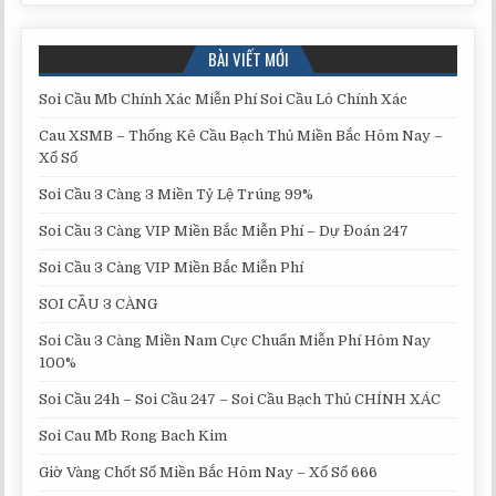
BÀI VIẾT MỚI
Soi Cầu Mb Chính Xác Miễn Phí Soi Cầu Lô Chính Xác
Cau XSMB – Thống Kê Cầu Bạch Thủ Miền Bắc Hôm Nay –
Xổ Số
Soi Cầu 3 Càng 3 Miền Tỷ Lệ Trúng 99%
Soi Cầu 3 Càng VIP Miền Bắc Miễn Phí – Dự Đoán 247
Soi Cầu 3 Càng VIP Miền Bắc Miễn Phí
SOI CẦU 3 CÀNG
Soi Cầu 3 Càng Miền Nam Cực Chuẩn Miễn Phí Hôm Nay
100%
Soi Cầu 24h – Soi Cầu 247 – Soi Cầu Bạch Thủ CHÍNH XÁC
Soi Cau Mb Rong Bach Kim
Giờ Vàng Chốt Số Miền Bắc Hôm Nay – Xổ Số 666