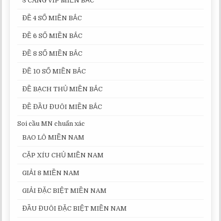
3 CÀNG VIP MIỀN BẮC
ĐỀ 4 SỐ MIỀN BẮC
ĐỀ 6 SỐ MIỀN BẮC
ĐỀ 8 SỐ MIỀN BẮC
ĐỀ 10 SỐ MIỀN BẮC
ĐỀ BẠCH THỦ MIỀN BẮC
ĐỀ ĐẦU ĐUÔI MIỀN BẮC
Soi cầu MN chuẩn xác
BAO LÔ MIỀN NAM
CẶP XÍU CHỦ MIỀN NAM
GIẢI 8 MIỀN NAM
GIẢI ĐẶC BIỆT MIỀN NAM
ĐẦU ĐUÔI ĐẶC BIỆT MIỀN NAM