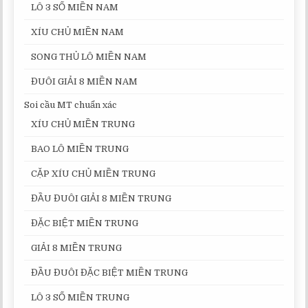
LÔ 3 SỐ MIỀN NAM
XÍU CHỦ MIỀN NAM
SONG THỦ LÔ MIỀN NAM
ĐUÔI GIẢI 8 MIỀN NAM
Soi cầu MT chuẩn xác
XÍU CHỦ MIỀN TRUNG
BAO LÔ MIỀN TRUNG
CẶP XÍU CHỦ MIỀN TRUNG
ĐẦU ĐUÔI GIẢI 8 MIỀN TRUNG
ĐẶC BIỆT MIỀN TRUNG
GIẢI 8 MIỀN TRUNG
ĐẦU ĐUÔI ĐẶC BIỆT MIỀN TRUNG
LÔ 3 SỐ MIỀN TRUNG