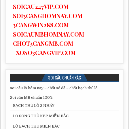
SOICAU247VIP.COM
SOI3CANGHOMNAY.COM
3CANGWIN288.COM
SOICAUMBHOMNAY.COM
CHOT3CANGMB.COM
XOSO3CANGVIP.COM
SOI CẦU CHUẨN XÁC
soi cầu lô hôm nay – chốt số đề – chốt bạch thủ lô
Soi cầu MB chuẩn 100%
BẠCH THỦ LÔ 2 NHÁY
LÔ SONG THỦ KÉP MIỀN BẮC
LÔ BẠCH THỦ MIỀN BẮC