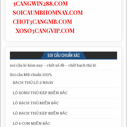
3CANGWIN288.COM
SOICAUMBHOMNAY.COM
CHOT3CANGMB.COM
XOSO3CANGVIP.COM
SOI CẦU CHUẨN XÁC
soi cầu lô hôm nay – chốt số đề – chốt bạch thủ lô
Soi cầu MB chuẩn 100%
BẠCH THỦ LÔ 2 NHÁY
LÔ SONG THỦ KÉP MIỀN BẮC
LÔ BẠCH THỦ MIỀN BẮC
LÔ BẠCH THỦ KÉP MIỀN BẮC
LÔ 4 CON MIỀN BẮC