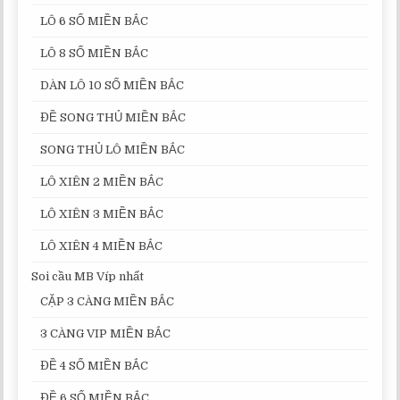
LÔ 6 SỐ MIỀN BẮC
LÔ 8 SỐ MIỀN BẮC
DÀN LÔ 10 SỐ MIỀN BẮC
ĐỀ SONG THỦ MIỀN BẮC
SONG THỦ LÔ MIỀN BẮC
LÔ XIÊN 2 MIỀN BẮC
LÔ XIÊN 3 MIỀN BẮC
LÔ XIÊN 4 MIỀN BẮC
Soi cầu MB Víp nhất
CẶP 3 CÀNG MIỀN BẮC
3 CÀNG VIP MIỀN BẮC
ĐỀ 4 SỐ MIỀN BẮC
ĐỀ 6 SỐ MIỀN BẮC