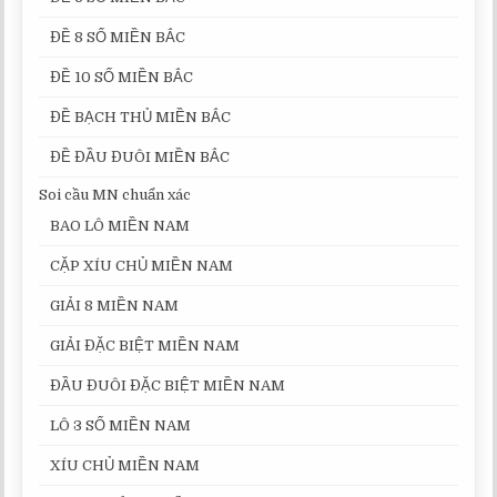
ĐỀ 8 SỐ MIỀN BẮC
ĐỀ 10 SỐ MIỀN BẮC
ĐỀ BẠCH THỦ MIỀN BẮC
ĐỀ ĐẦU ĐUÔI MIỀN BẮC
Soi cầu MN chuẩn xác
BAO LÔ MIỀN NAM
CẶP XÍU CHỦ MIỀN NAM
GIẢI 8 MIỀN NAM
GIẢI ĐẶC BIỆT MIỀN NAM
ĐẦU ĐUÔI ĐẶC BIỆT MIỀN NAM
LÔ 3 SỐ MIỀN NAM
XÍU CHỦ MIỀN NAM