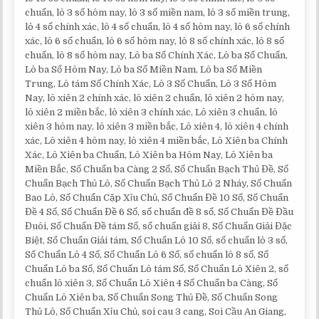
chuẩn, lô 3 số hôm nay, lô 3 số miền nam, lô 3 số miền trung,
lô 4 số chính xác, lô 4 số chuẩn, lô 4 số hôm nay, lô 6 số chính
xác, lô 6 số chuẩn, lô 6 số hôm nay, lô 8 số chính xác, lô 8 số
chuẩn, lô 8 số hôm nay, Lô ba Số Chính Xác, Lô ba Số Chuẩn,
Lô ba Số Hôm Nay, Lô ba Số Miền Nam, Lô ba Số Miền
Trung, Lô tám Số Chính Xác, Lô 3 Số Chuẩn, Lô 3 Số Hôm
Nay, lô xiên 2 chính xác, lô xiên 2 chuẩn, lô xiên 2 hôm nay,
lô xiên 2 miền bắc, lô xiên 3 chính xác, Lô xiên 3 chuẩn, lô
xiên 3 hôm nay, lô xiên 3 miền bắc, Lô xiên 4, lô xiên 4 chính
xác, Lô xiên 4 hôm nay, lô xiên 4 miền bắc, Lô Xiên ba Chính
Xác, Lô Xiên ba Chuẩn, Lô Xiên ba Hôm Nay, Lô Xiên ba
Miền Bắc, Số Chuẩn ba Càng 2 Số, Số Chuẩn Bạch Thủ Đề, Số
Chuẩn Bạch Thủ Lô, Số Chuẩn Bạch Thủ Lô 2 Nháy, Số Chuẩn
Bao Lô, Số Chuẩn Cặp Xỉu Chủ, Số Chuẩn Đề 10 Số, Số Chuẩn
Đề 4 Số, Số Chuẩn Đề 6 Số, số chuẩn đề 8 số, Số Chuẩn Đề Đầu
Đuôi, Số Chuẩn Đề tám Số, số chuẩn giải 8, Số Chuẩn Giải Đặc
Biệt, Số Chuẩn Giải tám, Số Chuẩn Lô 10 Số, số chuẩn lô 3 số,
Số Chuẩn Lô 4 Số, Số Chuẩn Lô 6 Số, số chuẩn lô 8 số, Số
Chuẩn Lô ba Số, Số Chuẩn Lô tám Số, Số Chuẩn Lô Xiên 2, số
chuẩn lô xiên 3, Số Chuẩn Lô Xiên 4 Số Chuẩn ba Càng, Số
Chuẩn Lô Xiên ba, Số Chuẩn Song Thủ Đề, Số Chuẩn Song
Thủ Lô, Số Chuẩn Xỉu Chủ, soi cau 3 cang, Soi Cầu An Giang,