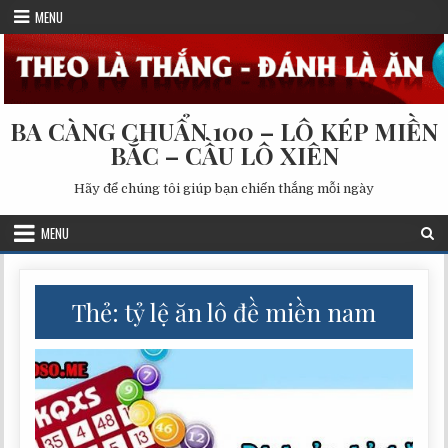
Skip
MENU
to
content
BA CÀNG CHUẨN 100 – LÔ KÉP MIỀN
BẮC – CẦU LÔ XIÊN
Hãy để chúng tôi giúp bạn chiến thắng mỗi ngày
MENU
Thẻ:
tỷ lệ ăn lô đề miền nam