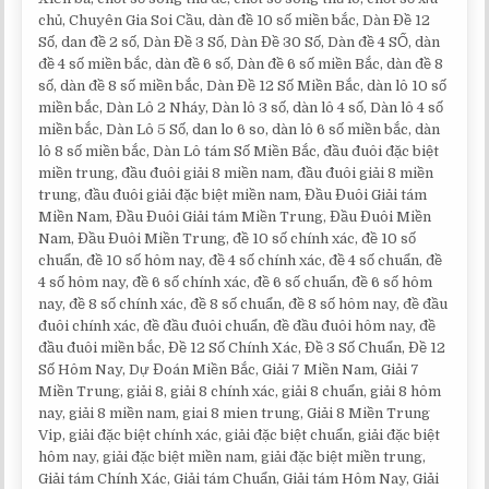
chủ, Chuyên Gia Soi Cầu, dàn đề 10 số miền bắc, Dàn Đề 12
Số, dan đề 2 số, Dàn Đề 3 Số, Dàn Đề 30 Số, Dàn đề 4 SỐ, dàn
đề 4 số miền bắc, dàn đề 6 số, Dàn đề 6 số miền Bắc, dàn đề 8
số, dàn đề 8 số miền bắc, Dàn Đề 12 Số Miền Bắc, dàn lô 10 số
miền bắc, Dàn Lô 2 Nháy, Dàn lô 3 số, dàn lô 4 số, Dàn lô 4 số
miền bắc, Dàn Lô 5 Số, dan lo 6 so, dàn lô 6 số miền bắc, dàn
lô 8 số miền bắc, Dàn Lô tám Số Miền Bắc, đầu đuôi đặc biệt
miền trung, đầu đuôi giải 8 miền nam, đầu đuôi giải 8 miền
trung, đầu đuôi giải đặc biệt miền nam, Đầu Đuôi Giải tám
Miền Nam, Đầu Đuôi Giải tám Miền Trung, Đầu Đuôi Miền
Nam, Đầu Đuôi Miền Trung, đề 10 số chính xác, đề 10 số
chuẩn, đề 10 số hôm nay, đề 4 số chính xác, đề 4 số chuẩn, đề
4 số hôm nay, đề 6 số chính xác, đề 6 số chuẩn, đề 6 số hôm
nay, đề 8 số chính xác, đề 8 số chuẩn, đề 8 số hôm nay, đề đầu
đuôi chính xác, đề đầu đuôi chuẩn, đề đầu đuôi hôm nay, đề
đầu đuôi miền bắc, Đề 12 Số Chính Xác, Đề 3 Số Chuẩn, Đề 12
Số Hôm Nay, Dự Đoán Miền Bắc, Giải 7 Miền Nam, Giải 7
Miền Trung, giải 8, giải 8 chính xác, giải 8 chuẩn, giải 8 hôm
nay, giải 8 miền nam, giai 8 mien trung, Giải 8 Miền Trung
Vip, giải đặc biệt chính xác, giải đặc biệt chuẩn, giải đặc biệt
hôm nay, giải đặc biệt miền nam, giải đặc biệt miền trung,
Giải tám Chính Xác, Giải tám Chuẩn, Giải tám Hôm Nay, Giải