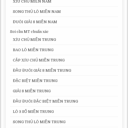
XÍU CHỦ MIỀN NAM
SONG THỦ LÔ MIỀN NAM
ĐUÔI GIẢI 8 MIỀN NAM
Soi cầu MT chuẩn xác
XÍU CHỦ MIỀN TRUNG
BAO LÔ MIỀN TRUNG
CẶP XÍU CHỦ MIỀN TRUNG
ĐẦU ĐUÔI GIẢI 8 MIỀN TRUNG
ĐẶC BIỆT MIỀN TRUNG
GIẢI 8 MIỀN TRUNG
ĐẦU ĐUÔI ĐẶC BIỆT MIỀN TRUNG
LÔ 3 SỐ MIỀN TRUNG
SONG THỦ LÔ MIỀN TRUNG