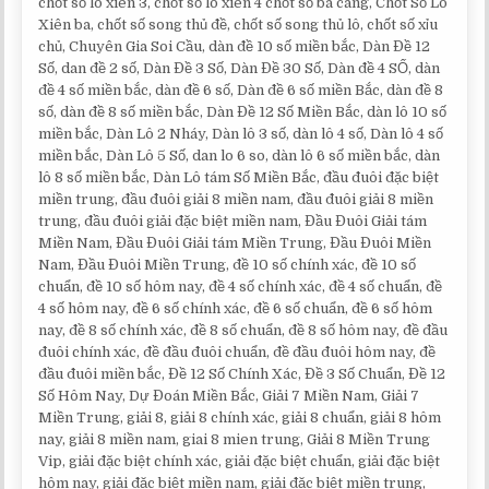
chốt số lô xiên 3, chốt số lô xiên 4 chốt số ba càng, Chốt Số Lô
Xiên ba, chốt số song thủ đề, chốt số song thủ lô, chốt số xỉu
chủ, Chuyên Gia Soi Cầu, dàn đề 10 số miền bắc, Dàn Đề 12
Số, dan đề 2 số, Dàn Đề 3 Số, Dàn Đề 30 Số, Dàn đề 4 SỐ, dàn
đề 4 số miền bắc, dàn đề 6 số, Dàn đề 6 số miền Bắc, dàn đề 8
số, dàn đề 8 số miền bắc, Dàn Đề 12 Số Miền Bắc, dàn lô 10 số
miền bắc, Dàn Lô 2 Nháy, Dàn lô 3 số, dàn lô 4 số, Dàn lô 4 số
miền bắc, Dàn Lô 5 Số, dan lo 6 so, dàn lô 6 số miền bắc, dàn
lô 8 số miền bắc, Dàn Lô tám Số Miền Bắc, đầu đuôi đặc biệt
miền trung, đầu đuôi giải 8 miền nam, đầu đuôi giải 8 miền
trung, đầu đuôi giải đặc biệt miền nam, Đầu Đuôi Giải tám
Miền Nam, Đầu Đuôi Giải tám Miền Trung, Đầu Đuôi Miền
Nam, Đầu Đuôi Miền Trung, đề 10 số chính xác, đề 10 số
chuẩn, đề 10 số hôm nay, đề 4 số chính xác, đề 4 số chuẩn, đề
4 số hôm nay, đề 6 số chính xác, đề 6 số chuẩn, đề 6 số hôm
nay, đề 8 số chính xác, đề 8 số chuẩn, đề 8 số hôm nay, đề đầu
đuôi chính xác, đề đầu đuôi chuẩn, đề đầu đuôi hôm nay, đề
đầu đuôi miền bắc, Đề 12 Số Chính Xác, Đề 3 Số Chuẩn, Đề 12
Số Hôm Nay, Dự Đoán Miền Bắc, Giải 7 Miền Nam, Giải 7
Miền Trung, giải 8, giải 8 chính xác, giải 8 chuẩn, giải 8 hôm
nay, giải 8 miền nam, giai 8 mien trung, Giải 8 Miền Trung
Vip, giải đặc biệt chính xác, giải đặc biệt chuẩn, giải đặc biệt
hôm nay, giải đặc biệt miền nam, giải đặc biệt miền trung,