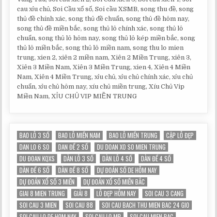
cau xỉu chủ, Soi Cầu xổ số, Soi cầu XSMB, song thu đề, song
thủ đề chính xác, song thủ đề chuẩn, song thủ đề hôm nay,
song thủ đề miền bắc, song thủ lô chính xác, song thủ lô
chuẩn, song thủ lô hôm nay, song thủ lô kép miền bắc, song
thủ lô miền bắc, song thủ lô miền nam, song thu lo mien
trung, xien 2, xiên 2 miền nam, Xiên 2 Miền Trung, xiên 3,
Xiên 3 Miền Nam, Xiên 3 Miền Trung, xien 4, Xiên 4 Miền
Nam, Xiên 4 Miền Trung, xỉu chủ, xỉu chủ chính xác, xỉu chủ
chuẩn, xỉu chủ hôm nay, xíu chủ miền trung, Xíu Chủ Vip
Miền Nam, XỈU CHỦ VIP MIỀN TRUNG
BAO LÔ 3 SỐ
BAO LÔ MIỀN NAM
BAO LÔ MIỀN TRUNG
CẶP LÔ ĐẸP
DAN LO 6 SO
DAN ĐỀ 2 SỐ
DU DOAN XO SO MIEN TRUNG
DU ĐOAN KQXS
DÀN LÔ 3 SỐ
DÀN LÔ 4 SỐ
DÀN ĐỀ 4 SỐ
DÀN ĐỀ 6 SỐ
DÀN ĐỀ 8 SỐ
DỰ ĐOÁN SỐ DE HÔM NAY
DỰ ĐOÁN XỔ SỐ 3 MIỀN
DỰ ĐOÁN XỔ SỐ MIỀN BẮC
GIAI 8 MIEN TRUNG
GIẢI 8
LÔ ĐẸP HÔM NAY
SOI CAU 3 CANG
SOI CAU 3 MIEN
SOI CAU 88
SOI CAU BACH THU MIEN BAC 24 GIO
SOI CAU LO DE HOM NAY
SOI CAU LO MB
SOI CAU MIEN BAC