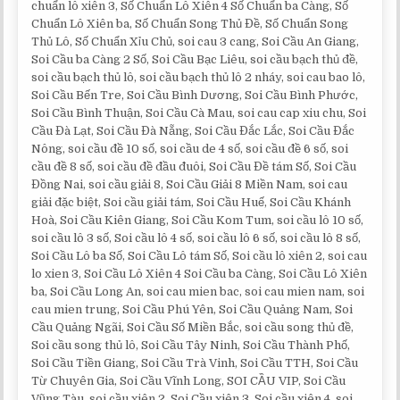
chuẩn lô xiên 3, Số Chuẩn Lô Xiên 4 Số Chuẩn ba Càng, Số
Chuẩn Lô Xiên ba, Số Chuẩn Song Thủ Đề, Số Chuẩn Song
Thủ Lô, Số Chuẩn Xỉu Chủ, soi cau 3 cang, Soi Cầu An Giang,
Soi Cầu ba Càng 2 Số, Soi Cầu Bạc Liêu, soi cầu bạch thủ đề,
soi cầu bạch thủ lô, soi cầu bạch thủ lô 2 nháy, soi cau bao lô,
Soi Cầu Bến Tre, Soi Cầu Bình Dương, Soi Cầu Bình Phước,
Soi Cầu Bình Thuận, Soi Cầu Cà Mau, soi cau cap xiu chu, Soi
Cầu Đà Lạt, Soi Cầu Đà Nẵng, Soi Cầu Đắc Lắc, Soi Cầu Đắc
Nông, soi cầu đề 10 số, soi cầu de 4 số, soi cầu đề 6 số, soi
cầu đề 8 số, soi cầu đề đầu đuôi, Soi Cầu Đề tám Số, Soi Cầu
Đồng Nai, soi cầu giải 8, Soi Cầu Giải 8 Miền Nam, soi cau
giải đặc biệt, Soi cầu giải tám, Soi Cầu Huế, Soi Cầu Khánh
Hoà, Soi Cầu Kiên Giang, Soi Cầu Kom Tum, soi cầu lô 10 số,
soi cầu lô 3 số, Soi cầu lô 4 số, soi cầu lô 6 số, soi cầu lô 8 số,
Soi Cầu Lô ba Số, Soi Cầu Lô tám Số, Soi cầu lô xiên 2, soi cau
lo xien 3, Soi Cầu Lô Xiên 4 Soi Cầu ba Càng, Soi Cầu Lô Xiên
ba, Soi Cầu Long An, soi cau mien bac, soi cau mien nam, soi
cau mien trung, Soi Cầu Phú Yên, Soi Cầu Quảng Nam, Soi
Cầu Quảng Ngãi, Soi Cầu Số Miền Bắc, soi cầu song thủ đề,
Soi cầu song thủ lô, Soi Cầu Tây Ninh, Soi Cầu Thành Phố,
Soi Cầu Tiền Giang, Soi Cầu Trà Vinh, Soi Cầu TTH, Soi Cầu
Từ Chuyên Gia, Soi Cầu Vĩnh Long, SOI CẦU VIP, Soi Cầu
Vũng Tàu, soi cầu xiên 2, Soi Cầu xiên 3, Soi cầu xiên 4, soi