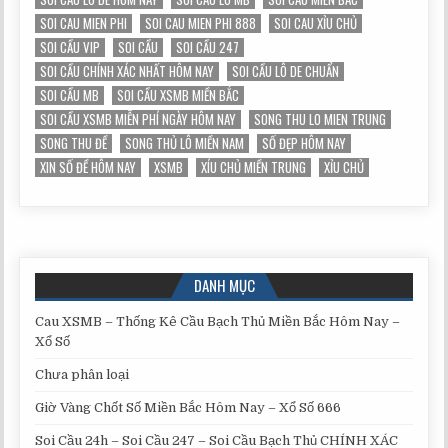
SOI CAU MIEN PHI
SOI CAU MIEN PHI 888
SOI CAU XỈU CHỦ
SOI CẦU VIP
SOI CẦU
SOI CẦU 247
SOI CẦU CHÍNH XÁC NHẤT HÔM NAY
SOI CẦU LÔ DE CHUẨN
SOI CẦU MB
SOI CẦU XSMB MIỀN BẮC
SOI CẦU XSMB MIỄN PHÍ NGÀY HÔM NAY
SONG THU LO MIEN TRUNG
SONG THU ĐỀ
SONG THỦ LÔ MIỀN NAM
SỐ ĐẸP HÔM NAY
XIN SỐ ĐỀ HÔM NAY
XSMB
XÍU CHỦ MIỀN TRUNG
XỈU CHỦ
DANH MỤC
Cau XSMB – Thống Kê Cầu Bạch Thủ Miền Bắc Hôm Nay –
Xổ Số
Chưa phân loại
Giờ Vàng Chốt Số Miền Bắc Hôm Nay – Xổ Số 666
Soi Cầu 24h – Soi Cầu 247 – Soi Cầu Bạch Thủ CHÍNH XÁC