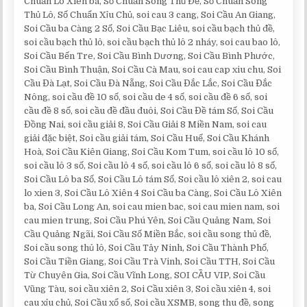
Chuẩn Lô Xiên ba, Số Chuẩn Song Thủ Đề, Số Chuẩn Song
Thủ Lô, Số Chuẩn Xỉu Chủ, soi cau 3 cang, Soi Cầu An Giang,
Soi Cầu ba Càng 2 Số, Soi Cầu Bạc Liêu, soi cầu bạch thủ đề,
soi cầu bạch thủ lô, soi cầu bạch thủ lô 2 nháy, soi cau bao lô,
Soi Cầu Bến Tre, Soi Cầu Bình Dương, Soi Cầu Bình Phước,
Soi Cầu Bình Thuận, Soi Cầu Cà Mau, soi cau cap xiu chu, Soi
Cầu Đà Lạt, Soi Cầu Đà Nẵng, Soi Cầu Đắc Lắc, Soi Cầu Đắc
Nông, soi cầu đề 10 số, soi cầu de 4 số, soi cầu đề 6 số, soi
cầu đề 8 số, soi cầu đề đầu đuôi, Soi Cầu Đề tám Số, Soi Cầu
Đồng Nai, soi cầu giải 8, Soi Cầu Giải 8 Miền Nam, soi cau
giải đặc biệt, Soi cầu giải tám, Soi Cầu Huế, Soi Cầu Khánh
Hoà, Soi Cầu Kiên Giang, Soi Cầu Kom Tum, soi cầu lô 10 số,
soi cầu lô 3 số, Soi cầu lô 4 số, soi cầu lô 6 số, soi cầu lô 8 số,
Soi Cầu Lô ba Số, Soi Cầu Lô tám Số, Soi cầu lô xiên 2, soi cau
lo xien 3, Soi Cầu Lô Xiên 4 Soi Cầu ba Càng, Soi Cầu Lô Xiên
ba, Soi Cầu Long An, soi cau mien bac, soi cau mien nam, soi
cau mien trung, Soi Cầu Phú Yên, Soi Cầu Quảng Nam, Soi
Cầu Quảng Ngãi, Soi Cầu Số Miền Bắc, soi cầu song thủ đề,
Soi cầu song thủ lô, Soi Cầu Tây Ninh, Soi Cầu Thành Phố,
Soi Cầu Tiền Giang, Soi Cầu Trà Vinh, Soi Cầu TTH, Soi Cầu
Từ Chuyên Gia, Soi Cầu Vĩnh Long, SOI CẦU VIP, Soi Cầu
Vũng Tàu, soi cầu xiên 2, Soi Cầu xiên 3, Soi cầu xiên 4, soi
cau xỉu chủ, Soi Cầu xổ số, Soi cầu XSMB, song thu đề, song