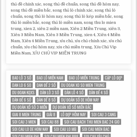
thủ đề chính xác, song thủ đề chuẩn, song thủ đề hôm nay,
song thủ đề miền bắc, song thủ lô chính xác, song thủ lô
chuẩn, song thủ lô hôm nay, song thủ lô kép miền bắc, song
thủ lô miền bắc, song thủ lô miền nam, song thu lo mien
trung, xien 2, xiên 2 miền nam, Xiên 2 Miền Trung, xiên 3,
Xiên 3 Miền Nam, Xiên 3 Miền Trung, xien 4, Xiên 4 Miền
Nam, Xiên 4 Miền Trung, xỉu chủ, xỉu chủ chính xác, xỉu chủ
chuẩn, xỉu chủ hôm nay, xíu chủ miền trung, Xíu Chủ Vip
Miền Nam, XỈU CHỦ VIP MIỀN TRUNG
BAO LÔ 3 SỐ
BAO LÔ MIỀN NAM
BAO LÔ MIỀN TRUNG
CẶP LÔ ĐẸP
DAN LO 6 SO
DAN ĐỀ 2 SỐ
DU DOAN XO SO MIEN TRUNG
DU ĐOAN KQXS
DÀN LÔ 3 SỐ
DÀN LÔ 4 SỐ
DÀN ĐỀ 4 SỐ
DÀN ĐỀ 6 SỐ
DÀN ĐỀ 8 SỐ
DỰ ĐOÁN SỐ DE HÔM NAY
DỰ ĐOÁN XỔ SỐ 3 MIỀN
DỰ ĐOÁN XỔ SỐ MIỀN BẮC
GIAI 8 MIEN TRUNG
GIẢI 8
LÔ ĐẸP HÔM NAY
SOI CAU 3 CANG
SOI CAU 3 MIEN
SOI CAU 88
SOI CAU BACH THU MIEN BAC 24 GIO
SOI CAU LO DE HOM NAY
SOI CAU LO MB
SOI CAU MIEN BAC
SOI CAU MIEN PHI
SOI CAU MIEN PHI 888
SOI CAU XỈU CHỦ