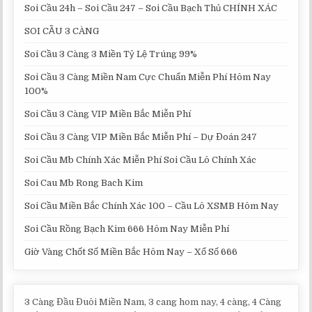
Soi Cầu 24h – Soi Cầu 247 – Soi Cầu Bạch Thủ CHÍNH XÁC
SOI CẦU 3 CÀNG
Soi Cầu 3 Càng 3 Miền Tỷ Lệ Trúng 99%
Soi Cầu 3 Càng Miền Nam Cực Chuẩn Miễn Phí Hôm Nay
100%
Soi Cầu 3 Càng VIP Miền Bắc Miễn Phí
Soi Cầu 3 Càng VIP Miền Bắc Miễn Phí – Dự Đoán 247
Soi Cầu Mb Chính Xác Miễn Phí Soi Cầu Lô Chính Xác
Soi Cau Mb Rong Bach Kim
Soi Cầu Miền Bắc Chính Xác 100 – Cầu Lô XSMB Hôm Nay
Soi Cầu Rồng Bạch Kim 666 Hôm Nay Miễn Phí
Giờ Vàng Chốt Số Miền Bắc Hôm Nay – Xổ Số 666
3 Càng Đầu Đuôi Miền Nam, 3 cang hom nay, 4 càng, 4 Càng