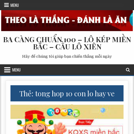
Skip
MENU
to
content
BA CÀNG CHUẨN 100 – LÔ KÉP MIỀN
BẮC – CẦU LÔ XIÊN
Hãy để chúng tôi giúp bạn chiến thắng mỗi ngày
MENU
Thẻ:
tong hop 10 con lo hay ve