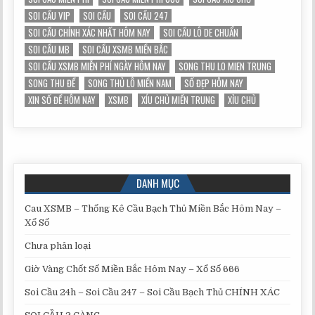
SOI CẦU VIP
SOI CẦU
SOI CẦU 247
SOI CẦU CHÍNH XÁC NHẤT HÔM NAY
SOI CẦU LÔ DE CHUẨN
SOI CẦU MB
SOI CẦU XSMB MIỀN BẮC
SOI CẦU XSMB MIỄN PHÍ NGÀY HÔM NAY
SONG THU LO MIEN TRUNG
SONG THU ĐỀ
SONG THỦ LÔ MIỀN NAM
SỐ ĐẸP HÔM NAY
XIN SỐ ĐỀ HÔM NAY
XSMB
XÍU CHỦ MIỀN TRUNG
XỈU CHỦ
DANH MỤC
Cau XSMB – Thống Kê Cầu Bạch Thủ Miền Bắc Hôm Nay –
Xổ Số
Chưa phân loại
Giờ Vàng Chốt Số Miền Bắc Hôm Nay – Xổ Số 666
Soi Cầu 24h – Soi Cầu 247 – Soi Cầu Bạch Thủ CHÍNH XÁC