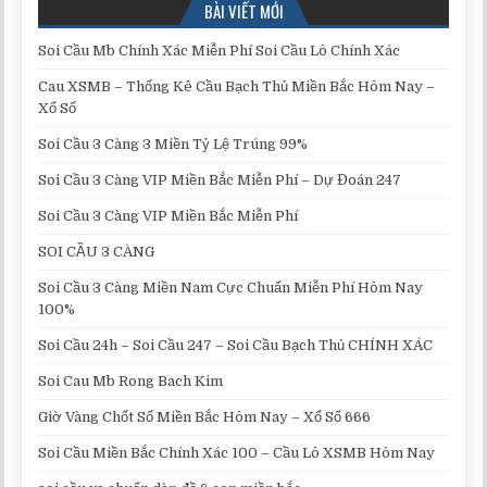
BÀI VIẾT MỚI
Soi Cầu Mb Chính Xác Miễn Phí Soi Cầu Lô Chính Xác
Cau XSMB – Thống Kê Cầu Bạch Thủ Miền Bắc Hôm Nay –
Xổ Số
Soi Cầu 3 Càng 3 Miền Tỷ Lệ Trúng 99%
Soi Cầu 3 Càng VIP Miền Bắc Miễn Phí – Dự Đoán 247
Soi Cầu 3 Càng VIP Miền Bắc Miễn Phí
SOI CẦU 3 CÀNG
Soi Cầu 3 Càng Miền Nam Cực Chuẩn Miễn Phí Hôm Nay
100%
Soi Cầu 24h – Soi Cầu 247 – Soi Cầu Bạch Thủ CHÍNH XÁC
Soi Cau Mb Rong Bach Kim
Giờ Vàng Chốt Số Miền Bắc Hôm Nay – Xổ Số 666
Soi Cầu Miền Bắc Chính Xác 100 – Cầu Lô XSMB Hôm Nay