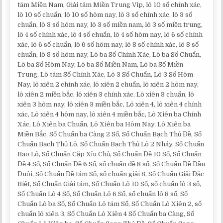
tám Miền Nam, Giải tám Miền Trung Vip, lô 10 số chính xác,
lô 10 số chuẩn, lô 10 số hôm nay, lô 3 số chính xác, lô 3 số
chuẩn, lô 3 số hôm nay, lô 3 số miền nam, lô 3 số miền trung,
lô 4 số chính xác, lô 4 số chuẩn, lô 4 số hôm nay, lô 6 số chính
xác, lô 6 số chuẩn, lô 6 số hôm nay, lô 8 số chính xác, lô 8 số
chuẩn, lô 8 số hôm nay, Lô ba Số Chính Xác, Lô ba Số Chuẩn,
Lô ba Số Hôm Nay, Lô ba Số Miền Nam, Lô ba Số Miền
Trung, Lô tám Số Chính Xác, Lô 3 Số Chuẩn, Lô 3 Số Hôm
Nay, lô xiên 2 chính xác, lô xiên 2 chuẩn, lô xiên 2 hôm nay,
lô xiên 2 miền bắc, lô xiên 3 chính xác, Lô xiên 3 chuẩn, lô
xiên 3 hôm nay, lô xiên 3 miền bắc, Lô xiên 4, lô xiên 4 chính
xác, Lô xiên 4 hôm nay, lô xiên 4 miền bắc, Lô Xiên ba Chính
Xác, Lô Xiên ba Chuẩn, Lô Xiên ba Hôm Nay, Lô Xiên ba
Miền Bắc, Số Chuẩn ba Càng 2 Số, Số Chuẩn Bạch Thủ Đề, Số
Chuẩn Bạch Thủ Lô, Số Chuẩn Bạch Thủ Lô 2 Nháy, Số Chuẩn
Bao Lô, Số Chuẩn Cặp Xỉu Chủ, Số Chuẩn Đề 10 Số, Số Chuẩn
Đề 4 Số, Số Chuẩn Đề 6 Số, số chuẩn đề 8 số, Số Chuẩn Đề Đầu
Đuôi, Số Chuẩn Đề tám Số, số chuẩn giải 8, Số Chuẩn Giải Đặc
Biệt, Số Chuẩn Giải tám, Số Chuẩn Lô 10 Số, số chuẩn lô 3 số,
Số Chuẩn Lô 4 Số, Số Chuẩn Lô 6 Số, số chuẩn lô 8 số, Số
Chuẩn Lô ba Số, Số Chuẩn Lô tám Số, Số Chuẩn Lô Xiên 2, số
chuẩn lô xiên 3, Số Chuẩn Lô Xiên 4 Số Chuẩn ba Càng, Số