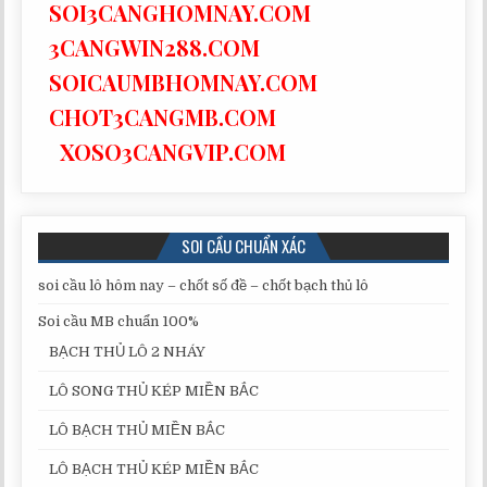
SOI3CANGHOMNAY.COM
3CANGWIN288.COM
SOICAUMBHOMNAY.COM
CHOT3CANGMB.COM
XOSO3CANGVIP.COM
SOI CẦU CHUẨN XÁC
soi cầu lô hôm nay – chốt số đề – chốt bạch thủ lô
Soi cầu MB chuẩn 100%
BẠCH THỦ LÔ 2 NHÁY
LÔ SONG THỦ KÉP MIỀN BẮC
LÔ BẠCH THỦ MIỀN BẮC
LÔ BẠCH THỦ KÉP MIỀN BẮC